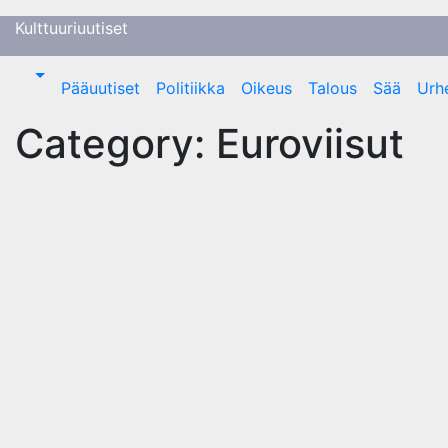
Skip
Kulttuuriuutiset
to
content
Pääuutiset
Politiikka
Oikeus
Talous
Sää
Urhe
Category:
Euroviisut