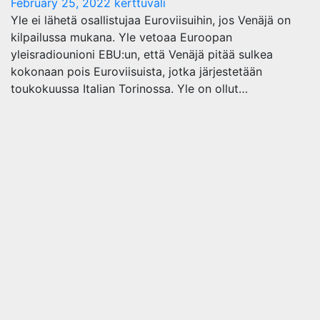
February 25, 2022
kerttuvali
Yle ei lähetä osallistujaa Euroviisuihin, jos Venäjä on
kilpailussa mukana. Yle vetoaa Euroopan
yleisradiounioni EBU:un, että Venäjä pitää sulkea
kokonaan pois Euroviisuista, jotka järjestetään
toukokuussa Italian Torinossa. Yle on ollut…