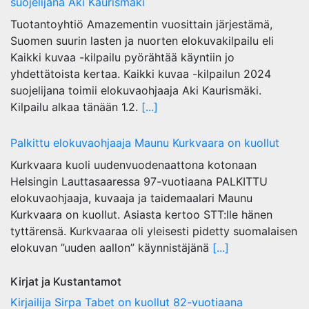
suojelijana Aki Kaurismäki
Tuotantoyhtiö Amazementin vuosittain järjestämä,
Suomen suurin lasten ja nuorten elokuvakilpailu eli
Kaikki kuvaa -kilpailu pyörähtää käyntiin jo
yhdettätoista kertaa. Kaikki kuvaa -kilpailun 2024
suojelijana toimii elokuvaohjaaja Aki Kaurismäki.
Kilpailu alkaa tänään 1.2.
[...]
Palkittu elokuvaohjaaja Maunu Kurkvaara on kuollut
Kurkvaara kuoli uudenvuodenaattona kotonaan
Helsingin Lauttasaaressa 97-vuotiaana PALKITTU
elokuvaohjaaja, kuvaaja ja taidemaalari Maunu
Kurkvaara on kuollut. Asiasta kertoo STT:lle hänen
tyttärensä. Kurkvaaraa oli yleisesti pidetty suomalaisen
elokuvan ”uuden aallon” käynnistäjänä
[...]
Kirjat ja Kustantamot
Kirjailija Sirpa Tabet on kuollut 82-vuotiaana