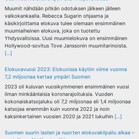
Muumit nähdään pitkän odotuksen jälkeen jälleen
valkokankaalla. Rebecca Sugarin ohjaama ja
käsikirjoittama elokuva tulee olemaan ensimmäinen
muumiaiheinen elokuva, joka on tuotettu
Yhdysvalloissa. Uusi muumielokuva on ensimmäinen
Hollywood-sovitus Tove Janssonin muumitarinoista.
[...]
Elokuvavuosi 2023: Elokuvissa käytiin viime vuonna
7,2 miljoonaa kertaa ympäri Suomen
2023 oli kuluvan vuosikymmenen ensimmäinen vuosi
ilman minkäänlaisia koronarajoituksia. Vuoden
kokonaiskatsojaluku oli 7,2 miljoonaa eli 1,4 miljoonaa
katsojaa enemmän kuin vuonna 2022 ja noin
kaksinkertainen vuosien 2020 ja 2021 lukuihin
[...]
Suomen suurin lasten ja nuorten elokuvakilpailu alkaa –