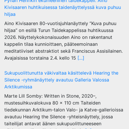
Pyhän Henrikin ekumeeninen taidekappeli: Aino
Kivisaaren huhtikuisessa taidenäyttelyssä kuva puhuu
hiljaa
Aino Kivisaaren 80-vuotisjuhlanäyttely ”Kuva puhuu
hiljaa” on esillä Turun Taidekappelissa huhtikuussa
2026. Näyttelykokonaisuuden Aino on rakentanut
kappelin tilaa kunnioittaen, pääteemoinaan
meditatiiviset abstraktiot sekä Franciscus Assisilainen.
Avajaisissa torstaina 2.4. kello 15
[...]
Sukupuolittunutta väkivaltaa käsittelevä Hearing the
Silence -ryhmänäyttely avautuu Galleria Valossa
Arktikumissa
Marte Lill Somby: Written in Stone, 2020–,
mustesuihkuvalokuva 80 x 110 cm Taiteiden
tiedekunnan Arktikum-talon Valo- ja Katve-gallerioissa
avautuu Hearing the Silence -yhteisnäyttely, jossa
taiteilijat antavat äänen sukupuolittuneeseen