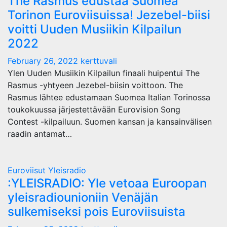
The Rasmus edustaa Suomea
Torinon Euroviisuissa! Jezebel-biisi
voitti Uuden Musiikin Kilpailun
2022
February 26, 2022
kerttuvali
Ylen Uuden Musiikin Kilpailun finaali huipentui The
Rasmus -yhtyeen Jezebel-biisin voittoon. The
Rasmus lähtee edustamaan Suomea Italian Torinossa
toukokuussa järjestettävään Eurovision Song
Contest -kilpailuun. Suomen kansan ja kansainvälisen
raadin antamat…
Euroviisut
Yleisradio
:YLEISRADIO: Yle vetoaa Euroopan
yleisradiounioniin Venäjän
sulkemiseksi pois Euroviisuista