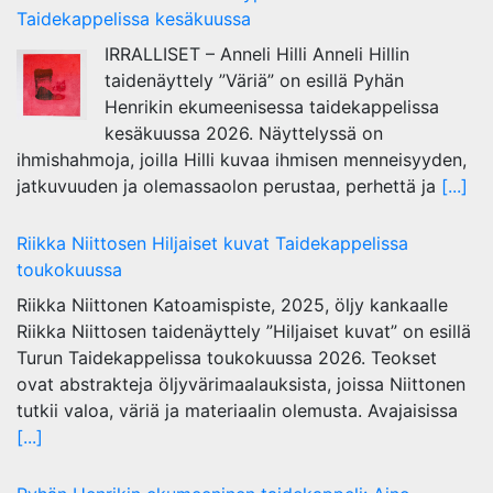
Taidekappelissa kesäkuussa
IRRALLISET – Anneli Hilli Anneli Hillin
taidenäyttely ”Väriä” on esillä Pyhän
Henrikin ekumeenisessa taidekappelissa
kesäkuussa 2026. Näyttelyssä on
ihmishahmoja, joilla Hilli kuvaa ihmisen menneisyyden,
jatkuvuuden ja olemassaolon perustaa, perhettä ja
[...]
Riikka Niittosen Hiljaiset kuvat Taidekappelissa
toukokuussa
Riikka Niittonen Katoamispiste, 2025, öljy kankaalle
Riikka Niittosen taidenäyttely ”Hiljaiset kuvat” on esillä
Turun Taidekappelissa toukokuussa 2026. Teokset
ovat abstrakteja öljyvärimaalauksista, joissa Niittonen
tutkii valoa, väriä ja materiaalin olemusta. Avajaisissa
[...]