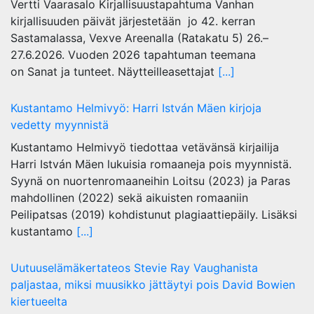
Vertti Vaarasalo Kirjallisuustapahtuma Vanhan
kirjallisuuden päivät järjestetään jo 42. kerran
Sastamalassa, Vexve Areenalla (Ratakatu 5) 26.–
27.6.2026. Vuoden 2026 tapahtuman teemana
on Sanat ja tunteet. Näytteilleasettajat
[...]
Kustantamo Helmivyö: Harri István Mäen kirjoja
vedetty myynnistä
Kustantamo Helmivyö tiedottaa vetävänsä kirjailija
Harri István Mäen lukuisia romaaneja pois myynnistä.
Syynä on nuortenromaaneihin Loitsu (2023) ja Paras
mahdollinen (2022) sekä aikuisten romaaniin
Peilipatsas (2019) kohdistunut plagiaattiepäily. Lisäksi
kustantamo
[...]
Uutuuselämäkertateos Stevie Ray Vaughanista
paljastaa, miksi muusikko jättäytyi pois David Bowien
kiertueelta