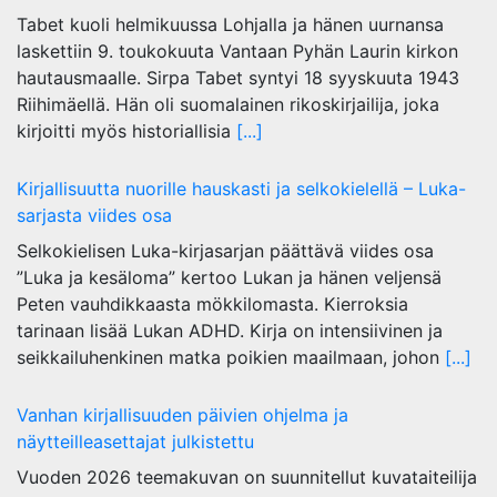
Tabet kuoli helmikuussa Lohjalla ja hänen uurnansa
laskettiin 9. toukokuuta Vantaan Pyhän Laurin kirkon
hautausmaalle. Sirpa Tabet syntyi 18 syyskuuta 1943
Riihimäellä. Hän oli suomalainen rikoskirjailija, joka
kirjoitti myös historiallisia
[...]
Kirjallisuutta nuorille hauskasti ja selkokielellä – Luka-
sarjasta viides osa
Selkokielisen Luka-kirjasarjan päättävä viides osa
”Luka ja kesäloma” kertoo Lukan ja hänen veljensä
Peten vauhdikkaasta mökkilomasta. Kierroksia
tarinaan lisää Lukan ADHD. Kirja on intensiivinen ja
seikkailuhenkinen matka poikien maailmaan, johon
[...]
Vanhan kirjallisuuden päivien ohjelma ja
näytteilleasettajat julkistettu
Vuoden 2026 teemakuvan on suunnitellut kuvataiteilija