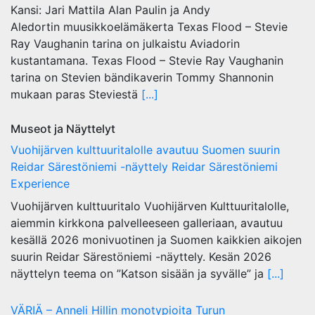
Kansi: Jari Mattila Alan Paulin ja Andy
Aledortin muusikkoelämäkerta Texas Flood – Stevie
Ray Vaughanin tarina on julkaistu Aviadorin
kustantamana. Texas Flood – Stevie Ray Vaughanin
tarina on Stevien bändikaverin Tommy Shannonin
mukaan paras Steviestä
[...]
Museot ja Näyttelyt
Vuohijärven kulttuuritalolle avautuu Suomen suurin
Reidar Särestöniemi -näyttely Reidar Särestöniemi
Experience
Vuohijärven kulttuuritalo Vuohijärven Kulttuuritalolle,
aiemmin kirkkona palvelleeseen galleriaan, avautuu
kesällä 2026 monivuotinen ja Suomen kaikkien aikojen
suurin Reidar Särestöniemi -näyttely. Kesän 2026
näyttelyn teema on ”Katson sisään ja syvälle” ja
[...]
VÄRIÄ – Anneli Hillin monotypioita Turun