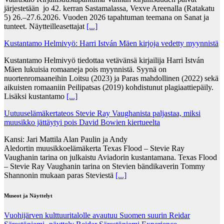
järjestetään jo 42. kerran Sastamalassa, Vexve Areenalla (Ratakatu
5) 26.–27.6.2026. Vuoden 2026 tapahtuman teemana on Sanat ja
tunteet. Näytteilleasettajat
[...]
Kustantamo Helmivyö: Harri István Mäen kirjoja vedetty myynnistä
Kustantamo Helmivyö tiedottaa vetävänsä kirjailija Harri István
Mäen lukuisia romaaneja pois myynnistä. Syynä on
nuortenromaaneihin Loitsu (2023) ja Paras mahdollinen (2022) sekä
aikuisten romaaniin Peilipatsas (2019) kohdistunut plagiaattiepäily.
Lisäksi kustantamo
[...]
Uutuuselämäkertateos Stevie Ray Vaughanista paljastaa, miksi
muusikko jättäytyi pois David Bowien kiertueelta
Kansi: Jari Mattila Alan Paulin ja Andy
Aledortin muusikkoelämäkerta Texas Flood – Stevie Ray
Vaughanin tarina on julkaistu Aviadorin kustantamana. Texas Flood
– Stevie Ray Vaughanin tarina on Stevien bändikaverin Tommy
Shannonin mukaan paras Steviestä
[...]
Museot ja Näyttelyt
Vuohijärven kulttuuritalolle avautuu Suomen suurin Reidar