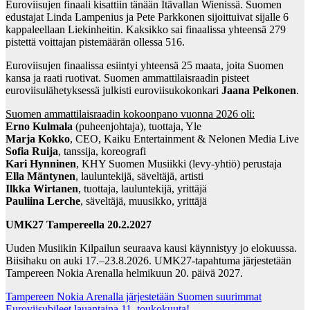
Euroviisujen finaali kisattiin tänään Itävallan Wienissä. Suomen
edustajat Linda Lampenius ja Pete Parkkonen sijoittuivat sijalle 6
kappaleellaan Liekinheitin. Kaksikko sai finaalissa yhteensä 279
pistettä voittajan pistemäärän ollessa 516.
Euroviisujen finaalissa esiintyi yhteensä 25 maata, joita Suomen
kansa ja raati ruotivat. Suomen ammattilaisraadin pisteet
euroviisulähetyksessä julkisti euroviisukokonkari
Jaana Pelkonen
.
Suomen ammattilaisraadin kokoonpano vuonna 2026 oli:
Erno Kulmala
(puheenjohtaja), tuottaja, Yle
Marja Kokko
, CEO, Kaiku Entertainment & Nelonen Media Live
Sofia Ruija
, tanssija, koreografi
Kari Hynninen
, KHY Suomen Musiikki (levy-yhtiö) perustaja
Ella Mäntynen
, lauluntekijä, säveltäjä, artisti
Ilkka Wirtanen
, tuottaja, lauluntekijä, yrittäjä
Pauliina Lerche
, säveltäjä, muusikko, yrittäjä
UMK27 Tampereella 20.2.2027
Uuden Musiikin Kilpailun seuraava kausi käynnistyy jo elokuussa.
Biisihaku on auki 17.–23.8.2026. UMK27-tapahtuma järjestetään
Tampereen Nokia Arenalla helmikuun 20. päivä 2027.
Post
Tampereen Nokia Arenalla järjestetään Suomen suurimmat
Euroviisubileet lauantaina 11. toukokuuta!