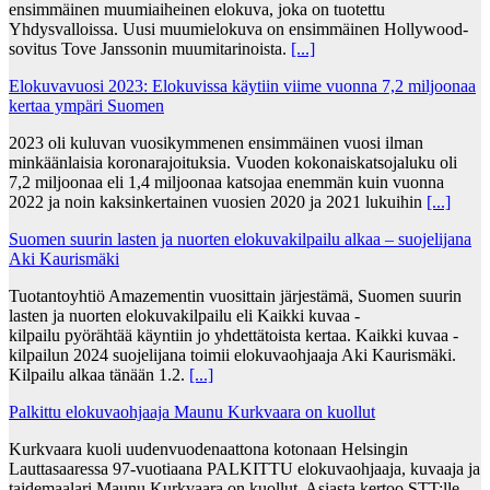
ensimmäinen muumiaiheinen elokuva, joka on tuotettu
Yhdysvalloissa. Uusi muumielokuva on ensimmäinen Hollywood-
sovitus Tove Janssonin muumitarinoista.
[...]
Elokuvavuosi 2023: Elokuvissa käytiin viime vuonna 7,2 miljoonaa
kertaa ympäri Suomen
2023 oli kuluvan vuosikymmenen ensimmäinen vuosi ilman
minkäänlaisia koronarajoituksia. Vuoden kokonaiskatsojaluku oli
7,2 miljoonaa eli 1,4 miljoonaa katsojaa enemmän kuin vuonna
2022 ja noin kaksinkertainen vuosien 2020 ja 2021 lukuihin
[...]
Suomen suurin lasten ja nuorten elokuvakilpailu alkaa – suojelijana
Aki Kaurismäki
Tuotantoyhtiö Amazementin vuosittain järjestämä, Suomen suurin
lasten ja nuorten elokuvakilpailu eli Kaikki kuvaa -
kilpailu pyörähtää käyntiin jo yhdettätoista kertaa. Kaikki kuvaa -
kilpailun 2024 suojelijana toimii elokuvaohjaaja Aki Kaurismäki.
Kilpailu alkaa tänään 1.2.
[...]
Palkittu elokuvaohjaaja Maunu Kurkvaara on kuollut
Kurkvaara kuoli uudenvuodenaattona kotonaan Helsingin
Lauttasaaressa 97-vuotiaana PALKITTU elokuvaohjaaja, kuvaaja ja
taidemaalari Maunu Kurkvaara on kuollut. Asiasta kertoo STT:lle