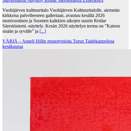
Särestöniemi -näyttely Reidar Särestöniemi Experience
Vuohijärven kulttuuritalo Vuohijärven Kulttuuritalolle, aiemmin
kirkkona palvelleeseen galleriaan, avautuu kesällä 2026
monivuotinen ja Suomen kaikkien aikojen suurin Reidar
Särestöniemi -näyttely. Kesän 2026 näyttelyn teema on ”Katson
sisään ja syvälle” ja
[...]
VÄRIÄ – Anneli Hillin monotypioita Turun Taidekappelissa
kesäkuussa