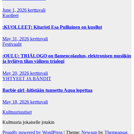
June 1, 2026
kerttuvali
Kuolleet
:KUOLLEET: Kitaristi Esa Pulliainen on kuollut
May 31, 2026
kerttuvali
Festivaalit
:OULU: TRIÁLOGO on flamencolaulun, elektronisen musiikin
ja hylätyn tilan välinen trialogi
May 20, 2026
kerttuvali
YHTYEET JA BÄNDIT
Barbie girl -hitistään tunnettu Aqua lopettaa
May 18, 2026
kerttuvali
Kulttuuriuutiset
Kulttuuria jokaiselle jotakin
Proudly powered by WordPress
|
Theme:
Newsup
by
Themeansar
.