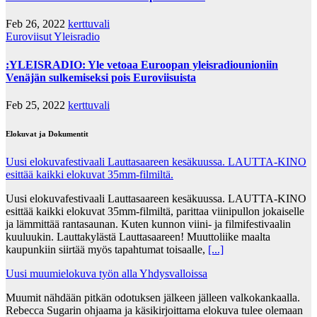
Feb 26, 2022
kerttuvali
Euroviisut
Yleisradio
:YLEISRADIO: Yle vetoaa Euroopan yleisradiounioniin
Venäjän sulkemiseksi pois Euroviisuista
Feb 25, 2022
kerttuvali
Elokuvat ja Dokumentit
Uusi elokuvafestivaali Lauttasaareen kesäkuussa. LAUTTA-KINO
esittää kaikki elokuvat 35mm-filmiltä.
Uusi elokuvafestivaali Lauttasaareen kesäkuussa. LAUTTA-KINO
esittää kaikki elokuvat 35mm-filmiltä, parittaa viinipullon jokaiselle
ja lämmittää rantasaunan. Kuten kunnon viini- ja filmifestivaalin
kuuluukin. Lauttakylästä Lauttasaareen! Muuttoliike maalta
kaupunkiin siirtää myös tapahtumat toisaalle,
[...]
Uusi muumielokuva työn alla Yhdysvalloissa
Muumit nähdään pitkän odotuksen jälkeen jälleen valkokankaalla.
Rebecca Sugarin ohjaama ja käsikirjoittama elokuva tulee olemaan