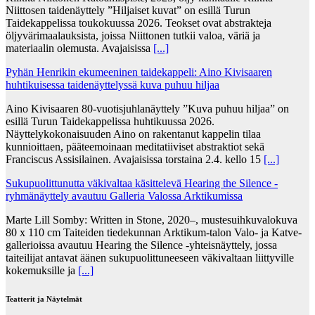
Niittosen taidenäyttely ”Hiljaiset kuvat” on esillä Turun
Taidekappelissa toukokuussa 2026. Teokset ovat abstrakteja
öljyvärimaalauksista, joissa Niittonen tutkii valoa, väriä ja
materiaalin olemusta. Avajaisissa
[...]
Pyhän Henrikin ekumeeninen taidekappeli: Aino Kivisaaren
huhtikuisessa taidenäyttelyssä kuva puhuu hiljaa
Aino Kivisaaren 80-vuotisjuhlanäyttely ”Kuva puhuu hiljaa” on
esillä Turun Taidekappelissa huhtikuussa 2026.
Näyttelykokonaisuuden Aino on rakentanut kappelin tilaa
kunnioittaen, pääteemoinaan meditatiiviset abstraktiot sekä
Franciscus Assisilainen. Avajaisissa torstaina 2.4. kello 15
[...]
Sukupuolittunutta väkivaltaa käsittelevä Hearing the Silence -
ryhmänäyttely avautuu Galleria Valossa Arktikumissa
Marte Lill Somby: Written in Stone, 2020–, mustesuihkuvalokuva
80 x 110 cm Taiteiden tiedekunnan Arktikum-talon Valo- ja Katve-
gallerioissa avautuu Hearing the Silence -yhteisnäyttely, jossa
taiteilijat antavat äänen sukupuolittuneeseen väkivaltaan liittyville
kokemuksille ja
[...]
Teatterit ja Näytelmät