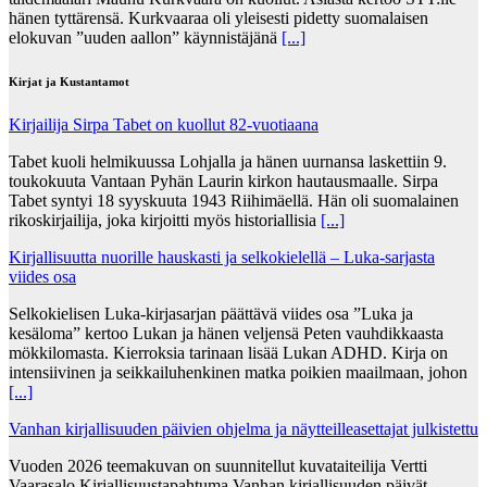
hänen tyttärensä. Kurkvaaraa oli yleisesti pidetty suomalaisen
elokuvan ”uuden aallon” käynnistäjänä
[...]
Kirjat ja Kustantamot
Kirjailija Sirpa Tabet on kuollut 82-vuotiaana
Tabet kuoli helmikuussa Lohjalla ja hänen uurnansa laskettiin 9.
toukokuuta Vantaan Pyhän Laurin kirkon hautausmaalle. Sirpa
Tabet syntyi 18 syyskuuta 1943 Riihimäellä. Hän oli suomalainen
rikoskirjailija, joka kirjoitti myös historiallisia
[...]
Kirjallisuutta nuorille hauskasti ja selkokielellä – Luka-sarjasta
viides osa
Selkokielisen Luka-kirjasarjan päättävä viides osa ”Luka ja
kesäloma” kertoo Lukan ja hänen veljensä Peten vauhdikkaasta
mökkilomasta. Kierroksia tarinaan lisää Lukan ADHD. Kirja on
intensiivinen ja seikkailuhenkinen matka poikien maailmaan, johon
[...]
Vanhan kirjallisuuden päivien ohjelma ja näytteilleasettajat julkistettu
Vuoden 2026 teemakuvan on suunnitellut kuvataiteilija Vertti
Vaarasalo Kirjallisuustapahtuma Vanhan kirjallisuuden päivät