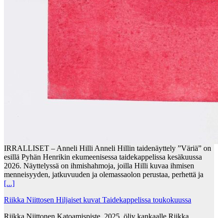
IRRALLISET – Anneli Hilli Anneli Hillin taidenäyttely ”Väriä” on
esillä Pyhän Henrikin ekumeenisessa taidekappelissa kesäkuussa
2026. Näyttelyssä on ihmishahmoja, joilla Hilli kuvaa ihmisen
menneisyyden, jatkuvuuden ja olemassaolon perustaa, perhettä ja
[...]
Riikka Niittosen Hiljaiset kuvat Taidekappelissa toukokuussa
Riikka Niittonen Katoamispiste, 2025, öljy kankaalle Riikka