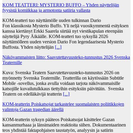
KOM TEATTERI: MYSTERIO BUFFO – Yhden näyttelijän
fyysistä komiikkaa ja armotonta satiiria vallasta
KOM-teatteri tuo näyttämölle uuden tulkinnan Dario
Fon klassikosta Mysterio Buffo. Yli neljä vuosikymmentä esityksen
kanssa kiertänyt Erkki Saarela siirtää nyt viestikapulan eteenpäin
näyttelijä Pyry Äikäälle. KOM-teatteri tuo syksyllä 2026
näyttämölleen uuden version Dario Fon legendaarisesta Mysterio
Buffosta. Yhden näyttelijän
[...]
Näkövammaisten liitto: Saavutettavuusteko-tunnustus 2026 Svenska
Teaternille
Kuva: Svenska Teatern Saavutettavuusteko-tunnustus 2026 on
myönnetty Svenska Teaternille. Teatterilla on käytössään Subtitle
Mobile -sovellus, jonka avulla voidaan tarjota näkövammaisille
katsojille kuvailutulkkaus tiettyihin esityksiin päivittäin. Svenska
Teatern on edelläkävijä teatterin
[...]
KOM-teatterin Poiskatsojat tarkastelee suomalaisten poliitikkojen
valintoja Gazan tragedian äärellä
KOM-teatterin syksyn pääteos Poiskatsojat käsittelee Gazan
kansanmurhaaa ja länsimaiden reaktioita siihen. Dokumentaarinen
teos yhdistää faktapohjaisen taustatyön, analyysin ja satiirin