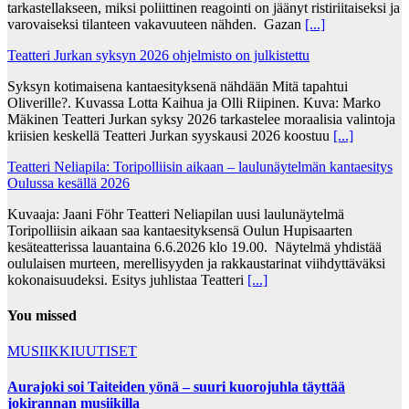
tarkastellakseen, miksi poliittinen reagointi on jäänyt ristiriitaiseksi ja
varovaiseksi tilanteen vakavuuteen nähden. Gazan
[...]
Teatteri Jurkan syksyn 2026 ohjelmisto on julkistettu
Syksyn kotimaisena kantaesityksenä nähdään Mitä tapahtui
Oliverille?. Kuvassa Lotta Kaihua ja Olli Riipinen. Kuva: Marko
Mäkinen Teatteri Jurkan syksy 2026 tarkastelee moraalisia valintoja
kriisien keskellä Teatteri Jurkan syyskausi 2026 koostuu
[...]
Teatteri Neliapila: Toripolliisin aikaan – laulunäytelmän kantaesitys
Oulussa kesällä 2026
Kuvaaja: Jaani Föhr Teatteri Neliapilan uusi laulunäytelmä
Toripolliisin aikaan saa kantaesityksensä Oulun Hupisaarten
kesäteatterissa lauantaina 6.6.2026 klo 19.00. Näytelmä yhdistää
oululaisen murteen, merellisyyden ja rakkaustarinat viihdyttäväksi
kokonaisuudeksi. Esitys juhlistaa Teatteri
[...]
You missed
MUSIIKKIUUTISET
Aurajoki soi Taiteiden yönä – suuri kuorojuhla täyttää
jokirannan musiikilla