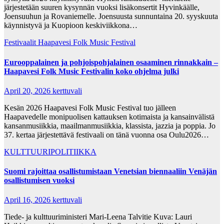
järjestetään suuren kysynnän vuoksi lisäkonsertit Hyvinkäälle,
Joensuuhun ja Rovaniemelle. Joensuusta sunnuntaina 20. syyskuuta
käynnistyvä ja Kuopioon keskiviikkona…
Festivaalit
Haapavesi Folk Music Festival
Eurooppalainen ja pohjoispohjalainen osaaminen rinnakkain –
Haapavesi Folk Music Festivalin koko ohjelma julki
April 20, 2026
kerttuvali
Kesän 2026 Haapavesi Folk Music Festival tuo jälleen
Haapavedelle monipuolisen kattauksen kotimaista ja kansainvälistä
kansanmusiikkia, maailmanmusiikkia, klassista, jazzia ja poppia. Jo
37. kertaa järjestettävä festivaali on tänä vuonna osa Oulu2026…
KULTTUURIPOLITIIKKA
Suomi rajoittaa osallistumistaan Venetsian biennaaliin Venäjän
osallistumisen vuoksi
April 16, 2026
kerttuvali
Tiede- ja kulttuuriministeri Mari-Leena Talvitie Kuva: Lauri