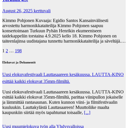
August 26, 2025
kerttuvali
Kimmo Pohjonen Kuvaaja: Egidio Santos Kansainvälisesti
arvostettu harmonikkataiteilija Kimmo Pohjonen saapuu
konsertoimaan Turkuun Pyhän Henrikin ekumeeniseen
taidekappeliin torstaina 4.9.2025 kello 18. Kimmo Pohjonen on
taiteenlajinsa uudistajana tunnettu harmonikkataiteilija ja säveltäjä.…
Posts
1
2
…
198
pagination
Elokuvat ja Dokumentit
Uusi elokuvafestivaali Lauttasaareen kesäkuussa. LAUTTA-KINO
esittää kaikki elokuvat 35mm-filmiltä.
Uusi elokuvafestivaali Lauttasaareen kesäkuussa. LAUTTA-KINO
esittää kaikki elokuvat 35mm-filmiltä, parittaa viinipullon jokaiselle
ja lämmittää rantasaunan. Kuten kunnon viini- ja filmifestivaalin
kuuluukin. Lauttakylästä Lauttasaareen! Muuttoliike maalta
kaupunkiin siirtää myös tapahtumat toisaalle,
[...]
Uusi muumielokuva työn alla Yhdysvalloissa