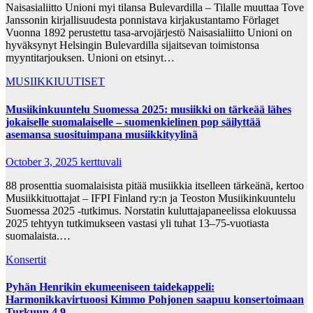
Naisasialiitto Unioni myi tilansa Bulevardilla – Tilalle muuttaa Tove
Janssonin kirjallisuudesta ponnistava kirjakustantamo Förlaget
Vuonna 1892 perustettu tasa-arvojärjestö Naisasialiitto Unioni on
hyväksynyt Helsingin Bulevardilla sijaitsevan toimistonsa
myyntitarjouksen. Unioni on etsinyt…
MUSIIKKIUUTISET
Musiikinkuuntelu Suomessa 2025: musiikki on tärkeää lähes
jokaiselle suomalaiselle – suomenkielinen pop säilyttää
asemansa suosituimpana musiikkityylinä
October 3, 2025
kerttuvali
88 prosenttia suomalaisista pitää musiikkia itselleen tärkeänä, kertoo
Musiikkituottajat – IFPI Finland ry:n ja Teoston Musiikinkuuntelu
Suomessa 2025 -tutkimus. Norstatin kuluttajapaneelissa elokuussa
2025 tehtyyn tutkimukseen vastasi yli tuhat 13–75-vuotiasta
suomalaista.…
Konsertit
Pyhän Henrikin ekumeeniseen taidekappeli:
Harmonikkavirtuoosi Kimmo Pohjonen saapuu konsertoimaan
Turkuun 4.9.