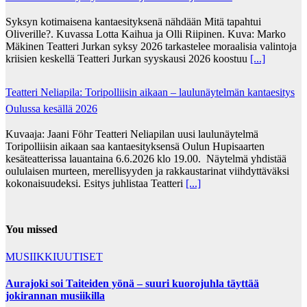
Syksyn kotimaisena kantaesityksenä nähdään Mitä tapahtui
Oliverille?. Kuvassa Lotta Kaihua ja Olli Riipinen. Kuva: Marko
Mäkinen Teatteri Jurkan syksy 2026 tarkastelee moraalisia valintoja
kriisien keskellä Teatteri Jurkan syyskausi 2026 koostuu
[...]
Teatteri Neliapila: Toripolliisin aikaan – laulunäytelmän kantaesitys
Oulussa kesällä 2026
Kuvaaja: Jaani Föhr Teatteri Neliapilan uusi laulunäytelmä
Toripolliisin aikaan saa kantaesityksensä Oulun Hupisaarten
kesäteatterissa lauantaina 6.6.2026 klo 19.00. Näytelmä yhdistää
oululaisen murteen, merellisyyden ja rakkaustarinat viihdyttäväksi
kokonaisuudeksi. Esitys juhlistaa Teatteri
[...]
You missed
MUSIIKKIUUTISET
Aurajoki soi Taiteiden yönä – suuri kuorojuhla täyttää
jokirannan musiikilla