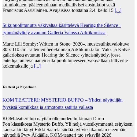
kunnioittaen, pääteemoinaan meditatiiviset abstraktiot sekä
Franciscus Assisilainen. Avajaisissa torstaina 2.4. kello 15
[...]
Sukupuolittunutta väkivaltaa käsittelevä Hearing the Silence -
ryhmänäyttely avautuu Galleria Valossa Arktikumissa
Marte Lill Somby: Written in Stone, 2020–, mustesuihkuvalokuva
80 x 110 cm Taiteiden tiedekunnan Arktikum-talon Valo- ja Katve-
gallerioissa avautuu Hearing the Silence -yhteisnäyttely, jossa
taiteilijat antavat äänen sukupuolittuneeseen väkivaltaan liittyville
kokemuksille ja
[...]
Teatterit ja Näytelmät
KOM TEATTERI: MYSTERIO BUFFO – Yhden näyttelijän
fyysistä komiikkaa ja armotonta satiiria vallasta
KOM-teatteri tuo näyttämölle uuden tulkinnan Dario
Fon klassikosta Mysterio Buffo. Yli neljä vuosikymmentä esityksen
kanssa kiertänyt Erkki Saarela siirtää nyt viestikapulan eteenpäin
näyttelijä Pyry Äikäälle. KOM-teatteri tuo syksyllä 2026