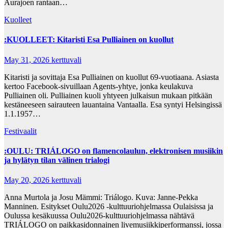
Aurajoen rantaan…
Kuolleet
:KUOLLEET: Kitaristi Esa Pulliainen on kuollut
May 31, 2026
kerttuvali
Kitaristi ja sovittaja Esa Pulliainen on kuollut 69-vuotiaana. Asiasta
kertoo Facebook-sivuillaan Agents-yhtye, jonka keulakuva
Pulliainen oli. Pulliainen kuoli yhtyeen julkaisun mukaan pitkään
kestäneeseen sairauteen lauantaina Vantaalla. Esa syntyi Helsingissä
1.1.1957…
Festivaalit
:OULU: TRIÁLOGO on flamencolaulun, elektronisen musiikin
ja hylätyn tilan välinen trialogi
May 20, 2026
kerttuvali
Anna Murtola ja Josu Mämmi: Triálogo. Kuva: Janne-Pekka
Manninen. Esitykset Oulu2026 -kulttuuriohjelmassa Oulaisissa ja
Oulussa kesäkuussa Oulu2026-kulttuuriohjelmassa nähtävä
TRIÁLOGO on paikkasidonnainen livemusiikkiperformanssi, jossa