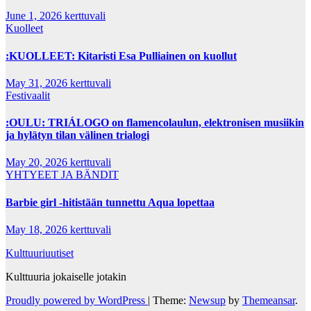
June 1, 2026
kerttuvali
Kuolleet
:KUOLLEET: Kitaristi Esa Pulliainen on kuollut
May 31, 2026
kerttuvali
Festivaalit
:OULU: TRIÁLOGO on flamencolaulun, elektronisen musiikin
ja hylätyn tilan välinen trialogi
May 20, 2026
kerttuvali
YHTYEET JA BÄNDIT
Barbie girl -hitistään tunnettu Aqua lopettaa
May 18, 2026
kerttuvali
Kulttuuriuutiset
Kulttuuria jokaiselle jotakin
Proudly powered by WordPress
|
Theme:
Newsup
by
Themeansar
.