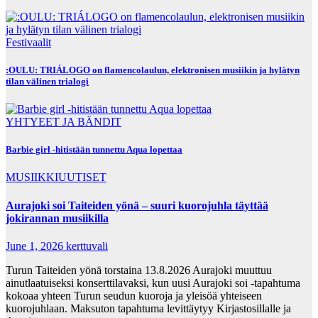
Festivaalit
:OULU: TRIÁLOGO on flamencolaulun, elektronisen musiikin ja hylätyn
tilan välinen trialogi
YHTYEET JA BÄNDIT
Barbie girl -hitistään tunnettu Aqua lopettaa
MUSIIKKIUUTISET
Aurajoki soi Taiteiden yönä – suuri kuorojuhla täyttää
jokirannan musiikilla
June 1, 2026
kerttuvali
Turun Taiteiden yönä torstaina 13.8.2026 Aurajoki muuttuu
ainutlaatuiseksi konserttilavaksi, kun uusi Aurajoki soi -tapahtuma
kokoaa yhteen Turun seudun kuoroja ja yleisöä yhteiseen
kuorojuhlaan. Maksuton tapahtuma levittäytyy Kirjastosillalle ja