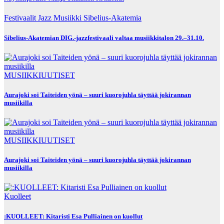
Festivaalit
Jazz Musiikki
Sibelius-Akatemia
Sibelius-Akatemian DIG.-jazzfestivaali valtaa musiikkitalon 29.–31.10.
MUSIIKKIUUTISET
Aurajoki soi Taiteiden yönä – suuri kuorojuhla täyttää jokirannan
musiikilla
MUSIIKKIUUTISET
Aurajoki soi Taiteiden yönä – suuri kuorojuhla täyttää jokirannan
musiikilla
Kuolleet
:KUOLLEET: Kitaristi Esa Pulliainen on kuollut