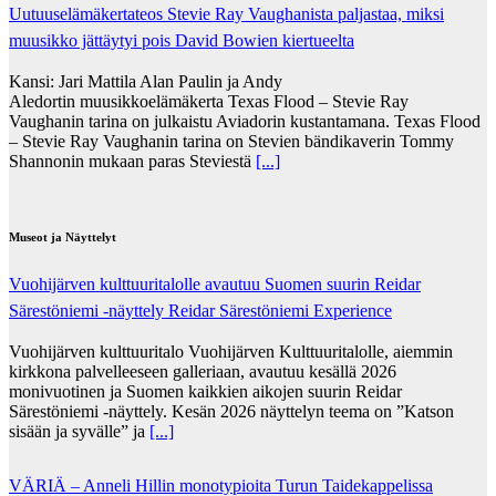
Uutuuselämäkertateos Stevie Ray Vaughanista paljastaa, miksi
muusikko jättäytyi pois David Bowien kiertueelta
Kansi: Jari Mattila Alan Paulin ja Andy
Aledortin muusikkoelämäkerta Texas Flood – Stevie Ray
Vaughanin tarina on julkaistu Aviadorin kustantamana. Texas Flood
– Stevie Ray Vaughanin tarina on Stevien bändikaverin Tommy
Shannonin mukaan paras Steviestä
[...]
Museot ja Näyttelyt
Vuohijärven kulttuuritalolle avautuu Suomen suurin Reidar
Särestöniemi -näyttely Reidar Särestöniemi Experience
Vuohijärven kulttuuritalo Vuohijärven Kulttuuritalolle, aiemmin
kirkkona palvelleeseen galleriaan, avautuu kesällä 2026
monivuotinen ja Suomen kaikkien aikojen suurin Reidar
Särestöniemi -näyttely. Kesän 2026 näyttelyn teema on ”Katson
sisään ja syvälle” ja
[...]
VÄRIÄ – Anneli Hillin monotypioita Turun Taidekappelissa