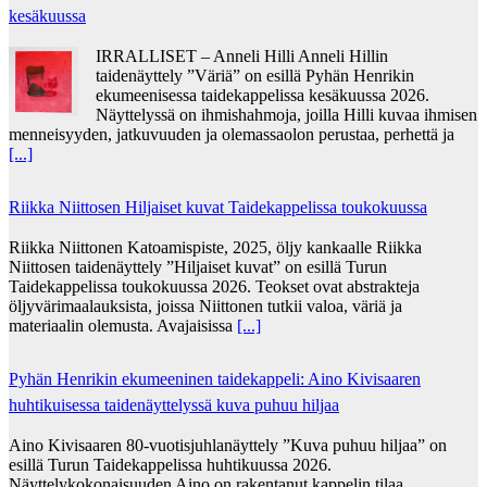
kesäkuussa
IRRALLISET – Anneli Hilli Anneli Hillin
taidenäyttely ”Väriä” on esillä Pyhän Henrikin
ekumeenisessa taidekappelissa kesäkuussa 2026.
Näyttelyssä on ihmishahmoja, joilla Hilli kuvaa ihmisen
menneisyyden, jatkuvuuden ja olemassaolon perustaa, perhettä ja
[...]
Riikka Niittosen Hiljaiset kuvat Taidekappelissa toukokuussa
Riikka Niittonen Katoamispiste, 2025, öljy kankaalle Riikka
Niittosen taidenäyttely ”Hiljaiset kuvat” on esillä Turun
Taidekappelissa toukokuussa 2026. Teokset ovat abstrakteja
öljyvärimaalauksista, joissa Niittonen tutkii valoa, väriä ja
materiaalin olemusta. Avajaisissa
[...]
Pyhän Henrikin ekumeeninen taidekappeli: Aino Kivisaaren
huhtikuisessa taidenäyttelyssä kuva puhuu hiljaa
Aino Kivisaaren 80-vuotisjuhlanäyttely ”Kuva puhuu hiljaa” on
esillä Turun Taidekappelissa huhtikuussa 2026.
Näyttelykokonaisuuden Aino on rakentanut kappelin tilaa