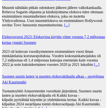
Muumit nähdään pitkän odotuksen jälkeen jälleen valkokankaalla.
Rebecca Sugarin ohjaama ja käsikirjoittama elokuva tulee olemaan
ensimmäinen muumiaiheinen elokuva, joka on tuotettu
Yhdysvalloissa. Uusi muumielokuva on ensimmäinen Hollywood-
sovitus Tove Janssonin muumitarinoista.
[...]
Elokuvavuosi 2023: Elokuvissa käytiin viime vuonna 7,2 miljoonaa
kertaa ympäri Suomen
2023 oli kuluvan vuosikymmenen ensimmäinen vuosi ilman
minkäänlaisia koronarajoituksia. Vuoden kokonaiskatsojaluku oli
7,2 miljoonaa eli 1,4 miljoonaa katsojaa enemmän kuin vuonna
2022 ja noin kaksinkertainen vuosien 2020 ja 2021 lukuihin
[...]
Suomen suurin lasten ja nuorten elokuvakilpailu alkaa – suojelijana
Aki Kaurismäki
Tuotantoyhtiö Amazementin vuosittain järjestämä, Suomen suurin
lasten ja nuorten elokuvakilpailu eli Kaikki kuvaa -
kilpailu pyörähtää käyntiin jo yhdettätoista kertaa. Kaikki kuvaa -
kilpailun 2024 suojelijana toimii elokuvaohjaaja Aki Kaurismäki.