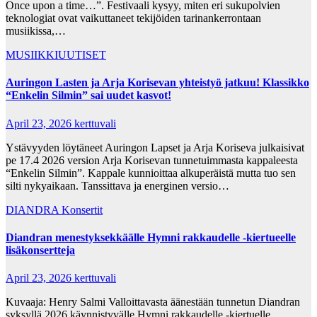
Once upon a time…”. Festivaali kysyy, miten eri sukupolvien
teknologiat ovat vaikuttaneet tekijöiden tarinankerrontaan
musiikissa,…
MUSIIKKIUUTISET
Auringon Lasten ja Arja Korisevan yhteistyö jatkuu! Klassikko
“Enkelin Silmin” sai uudet kasvot!
April 23, 2026
kerttuvali
Ystävyyden löytäneet Auringon Lapset ja Arja Koriseva julkaisivat
pe 17.4 2026 version Arja Korisevan tunnetuimmasta kappaleesta
“Enkelin Silmin”. Kappale kunnioittaa alkuperäistä mutta tuo sen
silti nykyaikaan. Tanssittava ja energinen versio…
DIANDRA
Konsertit
Diandran menestyksekkäälle Hymni rakkaudelle -kiertueelle
lisäkonsertteja
April 23, 2026
kerttuvali
Kuvaaja: Henry Salmi Valloittavasta äänestään tunnetun Diandran
syksyllä 2026 käynnistyvälle Hymni rakkaudelle -kiertuelle