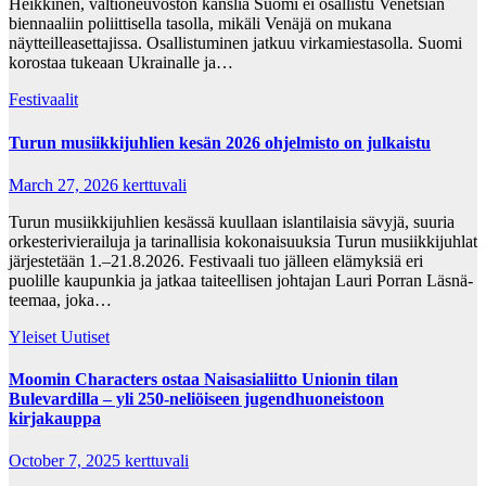
Heikkinen, valtioneuvoston kanslia Suomi ei osallistu Venetsian
biennaaliin poliittisella tasolla, mikäli Venäjä on mukana
näytteilleasettajissa. Osallistuminen jatkuu virkamiestasolla. Suomi
korostaa tukeaan Ukrainalle ja…
Festivaalit
Turun musiikkijuhlien kesän 2026 ohjelmisto on julkaistu
March 27, 2026
kerttuvali
Turun musiikkijuhlien kesässä kuullaan islantilaisia sävyjä, suuria
orkesterivierailuja ja tarinallisia kokonaisuuksia Turun musiikkijuhlat
järjestetään 1.–21.8.2026. Festivaali tuo jälleen elämyksiä eri
puolille kaupunkia ja jatkaa taiteellisen johtajan Lauri Porran Läsnä-
teemaa, joka…
Yleiset Uutiset
Moomin Characters ostaa Naisasialiitto Unionin tilan
Bulevardilla – yli 250-neliöiseen jugendhuoneistoon
kirjakauppa
October 7, 2025
kerttuvali