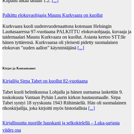
Kilpailu alkaa tänään 1.2.
[...]
Palkittu elokuvaohjaaja Maunu Kurkvaara on kuollut
Kurkvaara kuoli uudenvuodenaattona kotonaan Helsingin
Lauttasaaressa 97-vuotiaana PALKITTU elokuvaohjaaja, kuvaaja ja
taidemaalari Maunu Kurkvaara on kuollut. Asiasta kertoo STT:lle
hänen tyttärensä. Kurkvaaraa oli yleisesti pidetty suomalaisen
elokuvan ”uuden aallon” käynnistäjänä
[...]
Kirjat ja Kustantamot
Kirjailija Sirpa Tabet on kuollut 82-vuotiaana
Tabet kuoli helmikuussa Lohjalla ja hänen uurnansa laskettiin 9.
toukokuuta Vantaan Pyhän Laurin kirkon hautausmaalle. Sirpa
Tabet syntyi 18 syyskuuta 1943 Riihimäellä. Hän oli suomalainen
rikoskirjailija, joka kirjoitti myös historiallisia
[...]
Kirjallisuutta nuorille hauskasti ja selkokielellä – Luka-sarjasta
viides osa