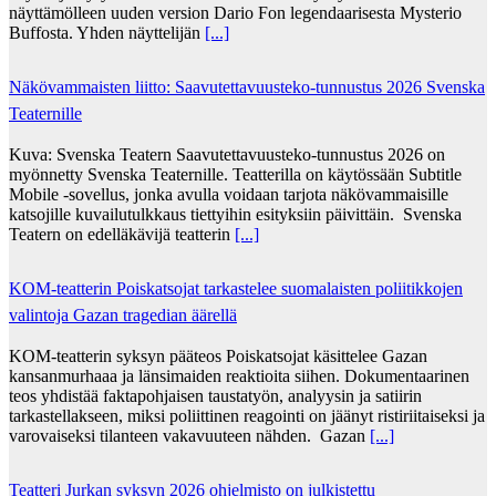
näyttämölleen uuden version Dario Fon legendaarisesta Mysterio
Buffosta. Yhden näyttelijän
[...]
Näkövammaisten liitto: Saavutettavuusteko-tunnustus 2026 Svenska
Teaternille
Kuva: Svenska Teatern Saavutettavuusteko-tunnustus 2026 on
myönnetty Svenska Teaternille. Teatterilla on käytössään Subtitle
Mobile -sovellus, jonka avulla voidaan tarjota näkövammaisille
katsojille kuvailutulkkaus tiettyihin esityksiin päivittäin. Svenska
Teatern on edelläkävijä teatterin
[...]
KOM-teatterin Poiskatsojat tarkastelee suomalaisten poliitikkojen
valintoja Gazan tragedian äärellä
KOM-teatterin syksyn pääteos Poiskatsojat käsittelee Gazan
kansanmurhaaa ja länsimaiden reaktioita siihen. Dokumentaarinen
teos yhdistää faktapohjaisen taustatyön, analyysin ja satiirin
tarkastellakseen, miksi poliittinen reagointi on jäänyt ristiriitaiseksi ja
varovaiseksi tilanteen vakavuuteen nähden. Gazan
[...]
Teatteri Jurkan syksyn 2026 ohjelmisto on julkistettu