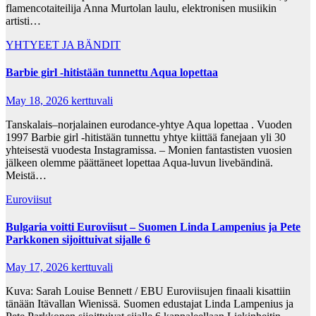
flamencotaiteilija Anna Murtolan laulu, elektronisen musiikin
artisti…
YHTYEET JA BÄNDIT
Barbie girl -hitistään tunnettu Aqua lopettaa
May 18, 2026
kerttuvali
Tanskalais–norjalainen eurodance-yhtye Aqua lopettaa . Vuoden
1997 Barbie girl -hitistään tunnettu yhtye kiittää fanejaan yli 30
yhteisestä vuodesta Instagramissa. – Monien fantastisten vuosien
jälkeen olemme päättäneet lopettaa Aqua-luvun livebändinä.
Meistä…
Euroviisut
Bulgaria voitti Euroviisut – Suomen Linda Lampenius ja Pete
Parkkonen sijoittuivat sijalle 6
May 17, 2026
kerttuvali
Kuva: Sarah Louise Bennett / EBU Euroviisujen finaali kisattiin
tänään Itävallan Wienissä. Suomen edustajat Linda Lampenius ja