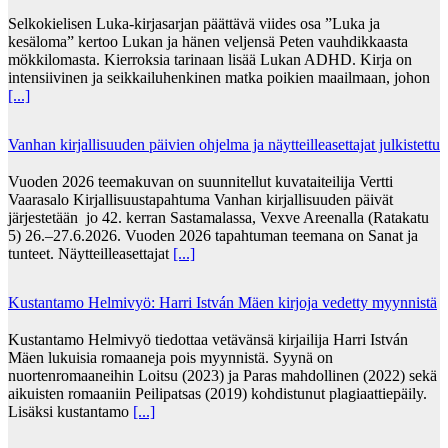
Selkokielisen Luka-kirjasarjan päättävä viides osa ”Luka ja
kesäloma” kertoo Lukan ja hänen veljensä Peten vauhdikkaasta
mökkilomasta. Kierroksia tarinaan lisää Lukan ADHD. Kirja on
intensiivinen ja seikkailuhenkinen matka poikien maailmaan, johon
[...]
Vanhan kirjallisuuden päivien ohjelma ja näytteilleasettajat julkistettu
Vuoden 2026 teemakuvan on suunnitellut kuvataiteilija Vertti
Vaarasalo Kirjallisuustapahtuma Vanhan kirjallisuuden päivät
järjestetään jo 42. kerran Sastamalassa, Vexve Areenalla (Ratakatu
5) 26.–27.6.2026. Vuoden 2026 tapahtuman teemana on Sanat ja
tunteet. Näytteilleasettajat
[...]
Kustantamo Helmivyö: Harri István Mäen kirjoja vedetty myynnistä
Kustantamo Helmivyö tiedottaa vetävänsä kirjailija Harri István
Mäen lukuisia romaaneja pois myynnistä. Syynä on
nuortenromaaneihin Loitsu (2023) ja Paras mahdollinen (2022) sekä
aikuisten romaaniin Peilipatsas (2019) kohdistunut plagiaattiepäily.
Lisäksi kustantamo
[...]