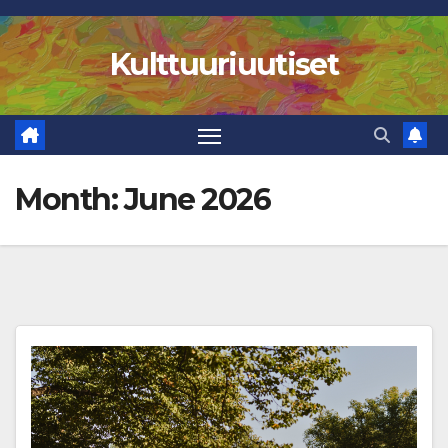
Skip
to
Kulttuuriuutiset
content
Month:
June 2026