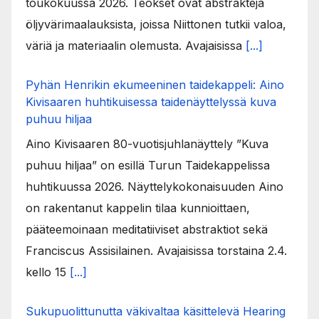
toukokuussa 2026. Teokset ovat abstrakteja
öljyvärimaalauksista, joissa Niittonen tutkii valoa,
väriä ja materiaalin olemusta. Avajaisissa
[...]
Pyhän Henrikin ekumeeninen taidekappeli: Aino
Kivisaaren huhtikuisessa taidenäyttelyssä kuva
puhuu hiljaa
Aino Kivisaaren 80-vuotisjuhlanäyttely ”Kuva
puhuu hiljaa” on esillä Turun Taidekappelissa
huhtikuussa 2026. Näyttelykokonaisuuden Aino
on rakentanut kappelin tilaa kunnioittaen,
pääteemoinaan meditatiiviset abstraktiot sekä
Franciscus Assisilainen. Avajaisissa torstaina 2.4.
kello 15
[...]
Sukupuolittunutta väkivaltaa käsittelevä Hearing