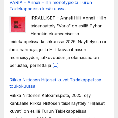
VÄRIÄ – Anneli Hillin monotypioita Turun
Taidekappelissa kesäkuussa
IRRALLISET – Anneli Hilli Anneli Hillin
taidenäyttely ”Väriä” on esillä Pyhän
Henrikin ekumeenisessa
taidekappelissa kesäkuussa 2026. Näyttelyssä on
ihmishahmoja, joilla Hilli kuvaa ihmisen
menneisyyden, jatkuvuuden ja olemassaolon
perustaa, perhettä ja
[...]
Riikka Niittosen Hiljaiset kuvat Taidekappelissa
toukokuussa
Riikka Niittonen Katoamispiste, 2025, öljy
kankaalle Riikka Niittosen taidenäyttely ”Hiljaiset
kuvat” on esillä Turun Taidekappelissa