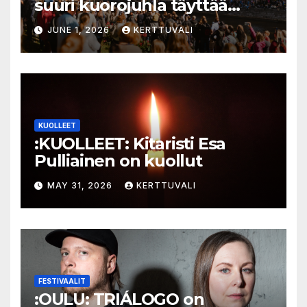
suuri kuorojuhla täyttää
jokirannan musiikilla
JUNE 1, 2026
KERTTUVALI
KUOLLEET
:KUOLLEET: Kitaristi Esa
Pulliainen on kuollut
MAY 31, 2026
KERTTUVALI
FESTIVAALIT
:OULU: TRIÁLOGO on