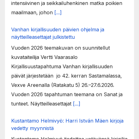
intensiivinen ja seikkailuhenkinen matka poikien
maailmaan, johon
[...]
Vanhan kirjallisuuden päivien ohjelma ja
näytteilleasettajat julkistettu
Vuoden 2026 teemakuvan on suunnitellut
kuvataiteilija Vertti Vaarasalo
Kirjallisuustapahtuma Vanhan kirjallisuuden
päivät järjestetään jo 42. kerran Sastamalassa,
Vexve Areenalla (Ratakatu 5) 26.–27.6.2026.
Vuoden 2026 tapahtuman teemana on Sanat ja
tunteet. Näytteilleasettajat
[...]
Kustantamo Helmivyö: Harri István Mäen kirjoja
vedetty myynnistä
Kustantamo Helmivyö tiedottaa vetävänsä kirjailija