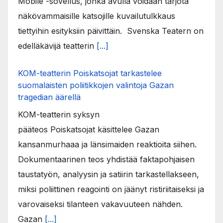
Mobile -sovellus, jonka avulla voidaan tarjota
näkövammaisille katsojille kuvailutulkkaus
tiettyihin esityksiin päivittäin. Svenska Teatern on
edelläkävijä teatterin
[...]
KOM-teatterin Poiskatsojat tarkastelee
suomalaisten poliitikkojen valintoja Gazan
tragedian äärellä
KOM-teatterin syksyn
pääteos Poiskatsojat käsittelee Gazan
kansanmurhaaa ja länsimaiden reaktioita siihen.
Dokumentaarinen teos yhdistää faktapohjaisen
taustatyön, analyysin ja satiirin tarkastellakseen,
miksi poliittinen reagointi on jäänyt ristiriitaiseksi ja
varovaiseksi tilanteen vakavuuteen nähden.
Gazan
[...]