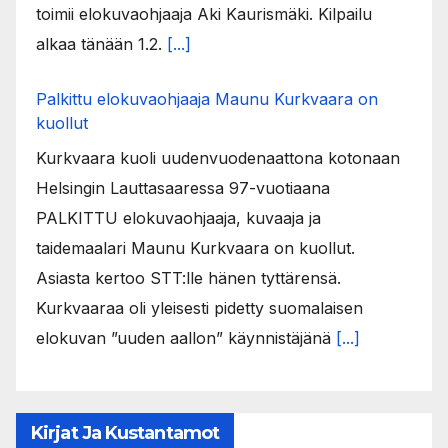
toimii elokuvaohjaaja Aki Kaurismäki. Kilpailu
alkaa tänään 1.2.
[...]
Palkittu elokuvaohjaaja Maunu Kurkvaara on
kuollut
Kurkvaara kuoli uudenvuodenaattona kotonaan
Helsingin Lauttasaaressa 97-vuotiaana
PALKITTU elokuvaohjaaja, kuvaaja ja
taidemaalari Maunu Kurkvaara on kuollut.
Asiasta kertoo STT:lle hänen tyttärensä.
Kurkvaaraa oli yleisesti pidetty suomalaisen
elokuvan ”uuden aallon” käynnistäjänä
[...]
Kirjat Ja Kustantamot