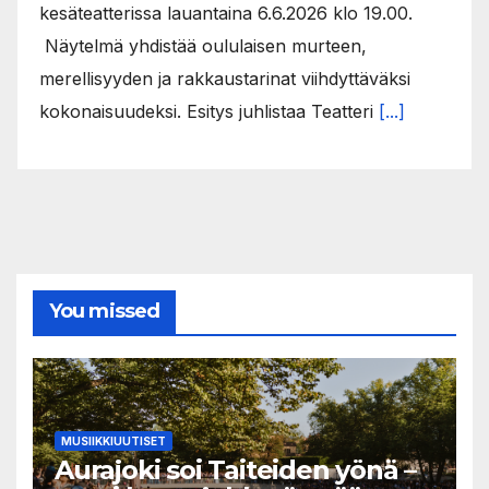
kesäteatterissa lauantaina 6.6.2026 klo 19.00.
Näytelmä yhdistää oululaisen murteen,
merellisyyden ja rakkaustarinat viihdyttäväksi
kokonaisuudeksi. Esitys juhlistaa Teatteri
[...]
You missed
MUSIIKKIUUTISET
Aurajoki soi Taiteiden yönä –