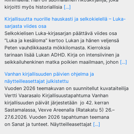
kirjoitti myös historiallisia
[...]
Kirjallisuutta nuorille hauskasti ja selkokielellä – Luka-
sarjasta viides osa
Selkokielisen Luka-kirjasarjan päättävä viides osa
”Luka ja kesäloma” kertoo Lukan ja hänen veljensä
Peten vauhdikkaasta mökkilomasta. Kierroksia
tarinaan lisää Lukan ADHD. Kirja on intensiivinen ja
seikkailuhenkinen matka poikien maailmaan, johon
[...]
Vanhan kirjallisuuden päivien ohjelma ja
näytteilleasettajat julkistettu
Vuoden 2026 teemakuvan on suunnitellut kuvataiteilija
Vertti Vaarasalo Kirjallisuustapahtuma Vanhan
kirjallisuuden päivät järjestetään jo 42. kerran
Sastamalassa, Vexve Areenalla (Ratakatu 5) 26.–
27.6.2026. Vuoden 2026 tapahtuman teemana
on Sanat ja tunteet. Näytteilleasettajat
[...]