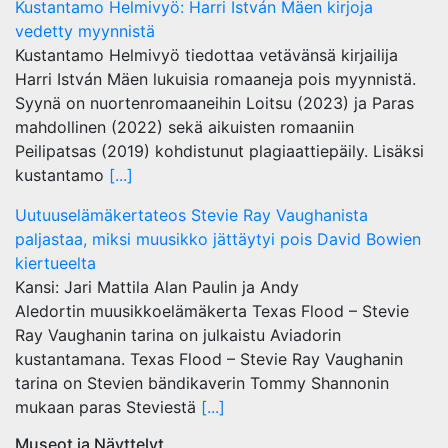
Kustantamo Helmivyö: Harri István Mäen kirjoja
vedetty myynnistä
Kustantamo Helmivyö tiedottaa vetävänsä kirjailija
Harri István Mäen lukuisia romaaneja pois myynnistä.
Syynä on nuortenromaaneihin Loitsu (2023) ja Paras
mahdollinen (2022) sekä aikuisten romaaniin
Peilipatsas (2019) kohdistunut plagiaattiepäily. Lisäksi
kustantamo
[...]
Uutuuselämäkertateos Stevie Ray Vaughanista
paljastaa, miksi muusikko jättäytyi pois David Bowien
kiertueelta
Kansi: Jari Mattila Alan Paulin ja Andy
Aledortin muusikkoelämäkerta Texas Flood – Stevie
Ray Vaughanin tarina on julkaistu Aviadorin
kustantamana. Texas Flood – Stevie Ray Vaughanin
tarina on Stevien bändikaverin Tommy Shannonin
mukaan paras Steviestä
[...]
Museot ja Näyttelyt