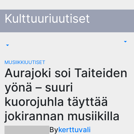
Skip
to
Kulttuuriuutiset
content
MUSIIKKIUUTISET
Aurajoki soi Taiteiden
yönä – suuri
kuorojuhla täyttää
jokirannan musiikilla
By
kerttuvali