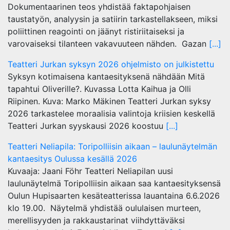
Dokumentaarinen teos yhdistää faktapohjaisen
taustatyön, analyysin ja satiirin tarkastellakseen, miksi
poliittinen reagointi on jäänyt ristiriitaiseksi ja
varovaiseksi tilanteen vakavuuteen nähden. Gazan
[...]
Teatteri Jurkan syksyn 2026 ohjelmisto on julkistettu
Syksyn kotimaisena kantaesityksenä nähdään Mitä
tapahtui Oliverille?. Kuvassa Lotta Kaihua ja Olli
Riipinen. Kuva: Marko Mäkinen Teatteri Jurkan syksy
2026 tarkastelee moraalisia valintoja kriisien keskellä
Teatteri Jurkan syyskausi 2026 koostuu
[...]
Teatteri Neliapila: Toripolliisin aikaan – laulunäytelmän
kantaesitys Oulussa kesällä 2026
Kuvaaja: Jaani Föhr Teatteri Neliapilan uusi
laulunäytelmä Toripolliisin aikaan saa kantaesityksensä
Oulun Hupisaarten kesäteatterissa lauantaina 6.6.2026
klo 19.00. Näytelmä yhdistää oululaisen murteen,
merellisyyden ja rakkaustarinat viihdyttäväksi