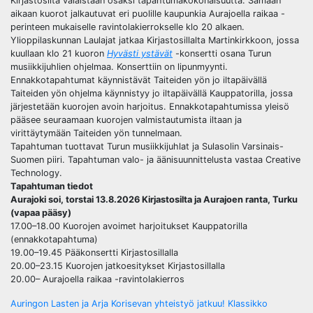
Kirjastosilta valaistaan osaksi tapahtumakokonaisuutta. Samaan
aikaan kuorot jalkautuvat eri puolille kaupunkia Aurajoella raikaa -
perinteen mukaiselle ravintolakierrokselle klo 20 alkaen.
Ylioppilaskunnan Laulajat jatkaa Kirjastosillalta Martinkirkkoon, jossa
kuullaan klo 21 kuoron
Hyvästi ystävät
-konsertti osana Turun
musiikkijuhlien ohjelmaa. Konserttiin on lipunmyynti.
Ennakkotapahtumat käynnistävät Taiteiden yön jo iltapäivällä
Taiteiden yön ohjelma käynnistyy jo iltapäivällä Kauppatorilla, jossa
järjestetään kuorojen avoin harjoitus. Ennakkotapahtumissa yleisö
pääsee seuraamaan kuorojen valmistautumista iltaan ja
virittäytymään Taiteiden yön tunnelmaan.
Tapahtuman tuottavat Turun musiikkijuhlat ja Sulasolin Varsinais-
Suomen piiri. Tapahtuman valo- ja äänisuunnittelusta vastaa Creative
Technology.
Tapahtuman tiedot
Aurajoki soi, torstai 13.8.2026 Kirjastosilta ja Aurajoen ranta, Turku
(vapaa pääsy)
17.00–18.00 Kuorojen avoimet harjoitukset Kauppatorilla
(ennakkotapahtuma)
19.00–19.45 Pääkonsertti Kirjastosillalla
20.00–23.15 Kuorojen jatkoesitykset Kirjastosillalla
20.00– Aurajoella raikaa -ravintolakierros
Post
Auringon Lasten ja Arja Korisevan yhteistyö jatkuu! Klassikko