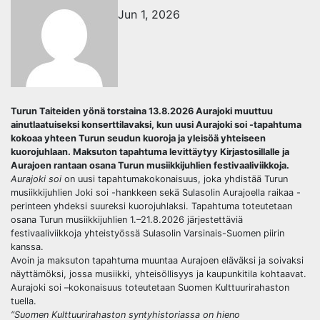
Jun 1, 2026
Turun Taiteiden yönä torstaina 13.8.2026 Aurajoki muuttuu
ainutlaatuiseksi konserttilavaksi, kun uusi Aurajoki soi -tapahtuma
kokoaa yhteen Turun seudun kuoroja ja yleisöä yhteiseen
kuorojuhlaan. Maksuton tapahtuma levittäytyy Kirjastosillalle ja
Aurajoen rantaan osana Turun musiikkijuhlien festivaaliviikkoja.
Aurajoki soi
on uusi tapahtumakokonaisuus, joka yhdistää Turun
musiikkijuhlien Joki soi -hankkeen sekä Sulasolin Aurajoella raikaa -
perinteen yhdeksi suureksi kuorojuhlaksi. Tapahtuma toteutetaan
osana Turun musiikkijuhlien 1.–21.8.2026 järjestettäviä
festivaaliviikkoja yhteistyössä Sulasolin Varsinais-Suomen piirin
kanssa.
Avoin ja maksuton tapahtuma muuntaa Aurajoen eläväksi ja soivaksi
näyttämöksi, jossa musiikki, yhteisöllisyys ja kaupunkitila kohtaavat.
Aurajoki soi –kokonaisuus toteutetaan Suomen Kulttuurirahaston
tuella.
“Suomen Kulttuurirahaston syntyhistoriassa on hieno