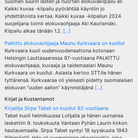
Suomen suurin lasten ja nuorten elokuvakilpailu eli
Kaikki kuvaa -kilpailu pyörähtää käyntiin jo
yhdettätoista kertaa. Kaikki kuvaa -kilpailun 2024
suojelijana toimii elokuvaohjaaja Aki Kaurismäki.
Kilpailu alkaa tänään 1.2.
[...]
Palkittu elokuvaohjaaja Maunu Kurkvaara on kuollut
Kurkvaara kuoli uudenvuodenaattona kotonaan
Helsingin Lauttasaaressa 97-vuotiaana PALKITTU
elokuvaohjaaja, kuvaaja ja taidemaalari Maunu
Kurkvaara on kuollut. Asiasta kertoo STT:lle hänen
tyttärensä. Kurkvaaraa oli yleisesti pidetty suomalaisen
elokuvan ”uuden aallon” käynnistäjänä
[...]
Kirjat ja Kustantamot
Kirjailija Sirpa Tabet on kuollut 82-vuotiaana
Tabet kuoli helmikuussa Lohjalla ja hänen uurnansa
laskettiin 9. toukokuuta Vantaan Pyhän Laurin kirkon
hautausmaalle. Sirpa Tabet syntyi 18 syyskuuta 1943
Riihimäellä. Hän oli suomalainen rikoskirjailija, joka