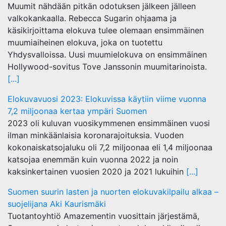
Muumit nähdään pitkän odotuksen jälkeen jälleen
valkokankaalla. Rebecca Sugarin ohjaama ja
käsikirjoittama elokuva tulee olemaan ensimmäinen
muumiaiheinen elokuva, joka on tuotettu
Yhdysvalloissa. Uusi muumielokuva on ensimmäinen
Hollywood-sovitus Tove Janssonin muumitarinoista.
[...]
Elokuvavuosi 2023: Elokuvissa käytiin viime vuonna
7,2 miljoonaa kertaa ympäri Suomen
2023 oli kuluvan vuosikymmenen ensimmäinen vuosi
ilman minkäänlaisia koronarajoituksia. Vuoden
kokonaiskatsojaluku oli 7,2 miljoonaa eli 1,4 miljoonaa
katsojaa enemmän kuin vuonna 2022 ja noin
kaksinkertainen vuosien 2020 ja 2021 lukuihin
[...]
Suomen suurin lasten ja nuorten elokuvakilpailu alkaa –
suojelijana Aki Kaurismäki
Tuotantoyhtiö Amazementin vuosittain järjestämä,