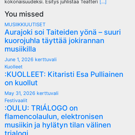
kokonaisuudeksi. Esitys juhlistaa Teatteri
[...]
You missed
MUSIIKKIUUTISET
Aurajoki soi Taiteiden yönä – suuri
kuorojuhla täyttää jokirannan
musiikilla
June 1, 2026
kerttuvali
Kuolleet
:KUOLLEET: Kitaristi Esa Pulliainen
on kuollut
May 31, 2026
kerttuvali
Festivaalit
:OULU: TRIÁLOGO on
flamencolaulun, elektronisen
musiikin ja hylätyn tilan välinen
trialogi