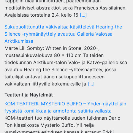
kappelin tilaa kunnioittaen, pääteemoinaan
meditatiiviset abstraktiot sekä Franciscus Assisilainen.
Avajaisissa torstaina 2.4. kello 15
[...]
Sukupuolittunutta väkivaltaa käsittelevä Hearing the
Silence -ryhmänäyttely avautuu Galleria Valossa
Arktikumissa
Marte Lill Somby: Written in Stone, 2020–,
mustesuihkuvalokuva 80 x 110 cm Taiteiden
tiedekunnan Arktikum-talon Valo- ja Katve-gallerioissa
avautuu Hearing the Silence -yhteisnäyttely, jossa
taiteilijat antavat äänen sukupuolittuneeseen
väkivaltaan liittyville kokemuksille ja
[...]
Teatterit ja Näytelmät
KOM TEATTERI: MYSTERIO BUFFO – Yhden näyttelijän
fyysistä komiikkaa ja armotonta satiiria vallasta
KOM-teatteri tuo näyttämölle uuden tulkinnan Dario
Fon klassikosta Mysterio Buffo. Yli neljä
vuosikymmentä esityksen kanssa kiertänyt Erkki