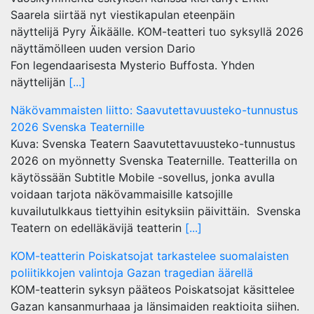
Saarela siirtää nyt viestikapulan eteenpäin
näyttelijä Pyry Äikäälle. KOM-teatteri tuo syksyllä 2026
näyttämölleen uuden version Dario
Fon legendaarisesta Mysterio Buffosta. Yhden
näyttelijän
[...]
Näkövammaisten liitto: Saavutettavuusteko-tunnustus
2026 Svenska Teaternille
Kuva: Svenska Teatern Saavutettavuusteko-tunnustus
2026 on myönnetty Svenska Teaternille. Teatterilla on
käytössään Subtitle Mobile -sovellus, jonka avulla
voidaan tarjota näkövammaisille katsojille
kuvailutulkkaus tiettyihin esityksiin päivittäin. Svenska
Teatern on edelläkävijä teatterin
[...]
KOM-teatterin Poiskatsojat tarkastelee suomalaisten
poliitikkojen valintoja Gazan tragedian äärellä
KOM-teatterin syksyn pääteos Poiskatsojat käsittelee
Gazan kansanmurhaaa ja länsimaiden reaktioita siihen.