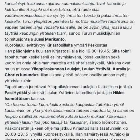
kansalaisyhteiskunnan ajatus: suomalaiset lahjoittivat taiteelle ja
kulttuurille. Aurajoki soi muistuttaa, että taide elää
vastavuoroisuudessa: se syntyy ihmisten tuesta ja palaa ihmisten
keskelle. Turun yliopiston perinteistä mottoa mukaillen tapahtuma on
vapaan taiteen lahja vapaalle kansalle. Se on avoin juhla, jossa laulu
täyttää kaupungin yhteisen tilan”
, sanoo Turun musiikkijuhlien
toimitusjohtaja
Jussi Merikanto
.
Kuorolaulu levittäytyy Kirjastosillalta ympäri keskustaa
Illan pääohjelma kuullaan Kirjastosillalla klo 19.00–19.45. Silta toimii
tapahtuman keskeisenä esiintymislavana, jossa kuullaan sekä
kuorojen omia ohjelmanumeroita että yhteisesityksiä. Mukana ovat
muun muassa
Ylioppilaskunnan Laulajat, Laulun Ystävät, Auralia
ja
Chorus Iucundus
. Illan aikana yleisö pääsee osallistumaan myös
yhteislauluihin.
Tapahtuman juontavat Ylioppilaskunnan Laulajien taiteellinen johtaja
Pasi Hyökki
yhdessä Laulun Ystävien taiteellisen johtajan
Nikke
Isomöttösen
kanssa.
”On hienoa tuoda kuorolaulu keskelle kaupunkia Taiteiden yönä!
Laulaminen on yksi yhteisöllisimmistä taiteen muodoista, ja siihen on
helppo osallistua. Haluammekin kutsua kaikki mukaan kokemaan
yhteisen laulun iloa joko laulaja tai kuulijana
”, sanoo Isomöttönen.
Pääkonsertin jälkeen ohjelma jatkuu Kirjastosillalla tasatunnein klo
20.00–23.15 lyhyillä kuoroesityksillä. Illan hämärtyessä Aurajoki ja