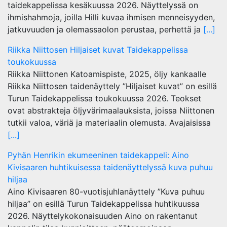
taidekappelissa kesäkuussa 2026. Näyttelyssä on
ihmishahmoja, joilla Hilli kuvaa ihmisen menneisyyden,
jatkuvuuden ja olemassaolon perustaa, perhettä ja
[...]
Riikka Niittosen Hiljaiset kuvat Taidekappelissa
toukokuussa
Riikka Niittonen Katoamispiste, 2025, öljy kankaalle
Riikka Niittosen taidenäyttely ”Hiljaiset kuvat” on esillä
Turun Taidekappelissa toukokuussa 2026. Teokset
ovat abstrakteja öljyvärimaalauksista, joissa Niittonen
tutkii valoa, väriä ja materiaalin olemusta. Avajaisissa
[...]
Pyhän Henrikin ekumeeninen taidekappeli: Aino
Kivisaaren huhtikuisessa taidenäyttelyssä kuva puhuu
hiljaa
Aino Kivisaaren 80-vuotisjuhlanäyttely ”Kuva puhuu
hiljaa” on esillä Turun Taidekappelissa huhtikuussa
2026. Näyttelykokonaisuuden Aino on rakentanut