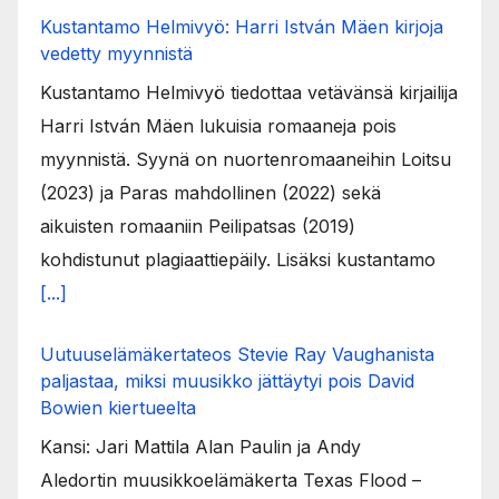
Kustantamo Helmivyö: Harri István Mäen kirjoja
vedetty myynnistä
Kustantamo Helmivyö tiedottaa vetävänsä kirjailija
Harri István Mäen lukuisia romaaneja pois
myynnistä. Syynä on nuortenromaaneihin Loitsu
(2023) ja Paras mahdollinen (2022) sekä
aikuisten romaaniin Peilipatsas (2019)
kohdistunut plagiaattiepäily. Lisäksi kustantamo
[...]
Uutuuselämäkertateos Stevie Ray Vaughanista
paljastaa, miksi muusikko jättäytyi pois David
Bowien kiertueelta
Kansi: Jari Mattila Alan Paulin ja Andy
Aledortin muusikkoelämäkerta Texas Flood –