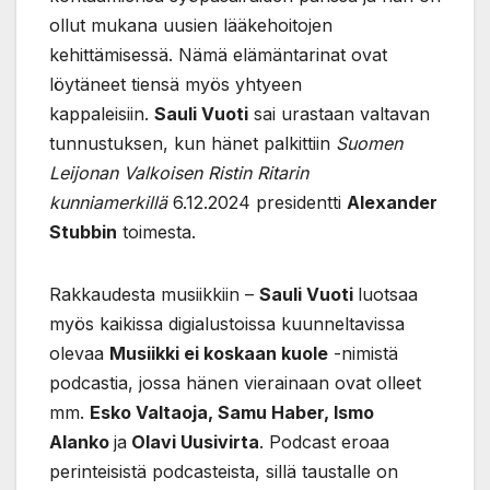
ollut mukana uusien lääkehoitojen
kehittämisessä. Nämä elämäntarinat ovat
löytäneet tiensä myös yhtyeen
kappaleisiin.
Sauli Vuoti
sai urastaan valtavan
tunnustuksen, kun hänet palkittiin
Suomen
Leijonan Valkoisen Ristin Ritarin
kunniamerkillä
6.12.2024 presidentti
Alexander
Stubbin
toimesta.
Rakkaudesta musiikkiin –
Sauli Vuoti
luotsaa
myös kaikissa digialustoissa kuunneltavissa
olevaa
Musiikki ei koskaan kuole
-nimistä
podcastia, jossa hänen vierainaan ovat olleet
mm.
Esko Valtaoja, Samu Haber, Ismo
Alanko
ja
Olavi Uusivirta
. Podcast eroaa
perinteisistä podcasteista, sillä taustalle on