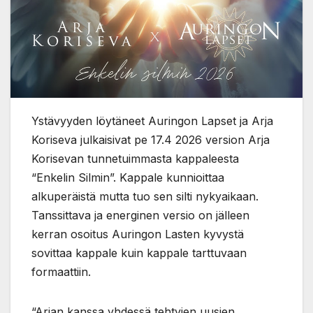
Ystävyyden löytäneet Auringon Lapset ja Arja
Koriseva julkaisivat pe 17.4 2026 version Arja
Korisevan tunnetuimmasta kappaleesta
“Enkelin Silmin”. Kappale kunnioittaa
alkuperäistä mutta tuo sen silti nykyaikaan.
Tanssittava ja energinen versio on jälleen
kerran osoitus Auringon Lasten kyvystä
sovittaa kappale kuin kappale tarttuvaan
formaattiin.
“Arjan kanssa yhdessä tehtyjen uusien