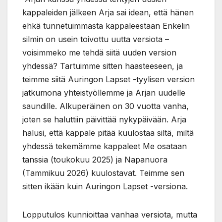
kappaleiden jälkeen Arja sai idean, että hänen
ehkä tunnetuimmasta kappaleestaan Enkelin
silmin on usein toivottu uutta versiota –
voisimmeko me tehdä siitä uuden version
yhdessä? Tartuimme sitten haasteeseen, ja
teimme siitä Auringon Lapset -tyylisen version
jatkumona yhteistyöllemme ja Arjan uudelle
saundille. Alkuperäinen on 30 vuotta vanha,
joten se haluttiin päivittää nykypäivään. Arja
halusi, että kappale pitää kuulostaa siltä, miltä
yhdessä tekemämme kappaleet Me osataan
tanssia (toukokuu 2025) ja Napanuora
(Tammikuu 2026) kuulostavat. Teimme sen
sitten ikään kuin Auringon Lapset -versiona.
Lopputulos kunnioittaa vanhaa versiota, mutta