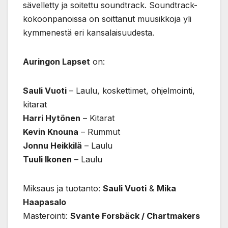
sävelletty ja soitettu soundtrack. Soundtrack-
kokoonpanoissa on soittanut muusikkoja yli
kymmenestä eri kansalaisuudesta.
Auringon Lapset
on:
Sauli Vuoti
– Laulu, koskettimet, ohjelmointi,
kitarat
Harri Hytönen
– Kitarat
Kevin Knouna
– Rummut
Jonnu Heikkilä
– Laulu
Tuuli Ikonen
– Laulu
Miksaus ja tuotanto:
Sauli Vuoti
&
Mika
Haapasalo
Masterointi:
Svante Forsbäck / Chartmakers