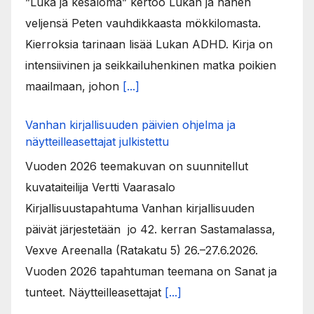
”Luka ja kesäloma” kertoo Lukan ja hänen
veljensä Peten vauhdikkaasta mökkilomasta.
Kierroksia tarinaan lisää Lukan ADHD. Kirja on
intensiivinen ja seikkailuhenkinen matka poikien
maailmaan, johon
[...]
Vanhan kirjallisuuden päivien ohjelma ja
näytteilleasettajat julkistettu
Vuoden 2026 teemakuvan on suunnitellut
kuvataiteilija Vertti Vaarasalo
Kirjallisuustapahtuma Vanhan kirjallisuuden
päivät järjestetään jo 42. kerran Sastamalassa,
Vexve Areenalla (Ratakatu 5) 26.–27.6.2026.
Vuoden 2026 tapahtuman teemana on Sanat ja
tunteet. Näytteilleasettajat
[...]