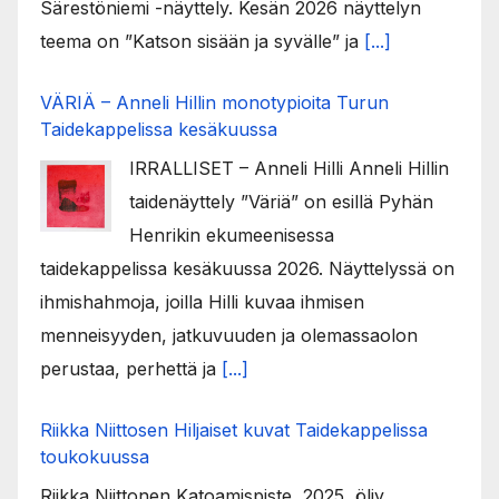
Särestöniemi -näyttely. Kesän 2026 näyttelyn
teema on ”Katson sisään ja syvälle” ja
[...]
VÄRIÄ – Anneli Hillin monotypioita Turun
Taidekappelissa kesäkuussa
IRRALLISET – Anneli Hilli Anneli Hillin
taidenäyttely ”Väriä” on esillä Pyhän
Henrikin ekumeenisessa
taidekappelissa kesäkuussa 2026. Näyttelyssä on
ihmishahmoja, joilla Hilli kuvaa ihmisen
menneisyyden, jatkuvuuden ja olemassaolon
perustaa, perhettä ja
[...]
Riikka Niittosen Hiljaiset kuvat Taidekappelissa
toukokuussa
Riikka Niittonen Katoamispiste, 2025, öljy