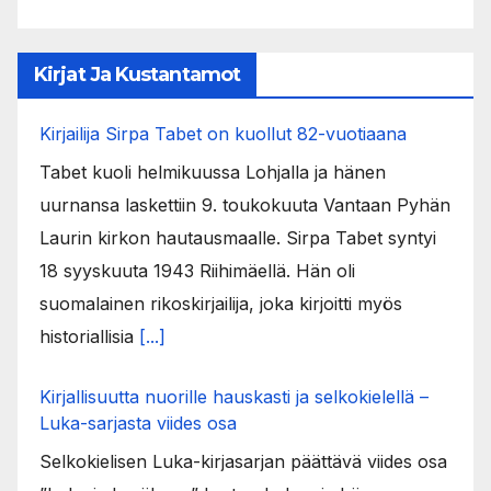
Kirjat Ja Kustantamot
Kirjailija Sirpa Tabet on kuollut 82-vuotiaana
Tabet kuoli helmikuussa Lohjalla ja hänen
uurnansa laskettiin 9. toukokuuta Vantaan Pyhän
Laurin kirkon hautausmaalle. Sirpa Tabet syntyi
18 syyskuuta 1943 Riihimäellä. Hän oli
suomalainen rikoskirjailija, joka kirjoitti myös
historiallisia
[...]
Kirjallisuutta nuorille hauskasti ja selkokielellä –
Luka-sarjasta viides osa
Selkokielisen Luka-kirjasarjan päättävä viides osa