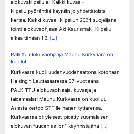
elokuvakilpailu eli Kaikki kuvaa -
kilpailu pyörähtää käyntiin jo yhdettätoista
kertaa. Kaikki kuvaa -kilpailun 2024 suojelijana
toimii elokuvaohjaaja Aki Kaurismäki. Kilpailu
alkaa tänään 1.2.
[...]
Palkittu elokuvaohjaaja Maunu Kurkvaara on
kuollut
Kurkvaara kuoli uudenvuodenaattona kotonaan
Helsingin Lauttasaaressa 97-vuotiaana
PALKITTU elokuvaohjaaja, kuvaaja ja
taidemaalari Maunu Kurkvaara on kuollut.
Asiasta kertoo STT:lle hänen tyttärensä.
Kurkvaaraa oli yleisesti pidetty suomalaisen
elokuvan ”uuden aallon” käynnistäjänä
[...]