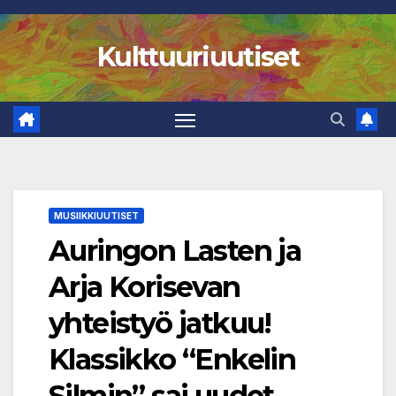
Skip
to
Kulttuuriuutiset
content
MUSIIKKIUUTISET
Auringon Lasten ja
Arja Korisevan
yhteistyö jatkuu!
Klassikko “Enkelin
Silmin” sai uudet