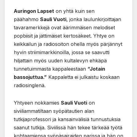
Auringon Lapset
on yhtä kuin sen
päähahmo
Sauli Vuoti
, jonka laulunkirjoittajan
tavaramerkkejä ovat äärimmäisen melodiset
popbiisit ja jättimäiset kertosäkeet. Yhtye on
keikkailun ja radiosoiton ohella myös pärjännyt
hyvin striimimarkkinoilla, jossa se saavutti
hiljattain myös uuden kultalevyn ehkäpä
tunnetuimmasta kappaleestaan
“Jotain
bassojuttua.”
Kappaletta ei julkaistu koskaan
radiosinglenä.
Yhtyeen nokkamies
Sauli Vuoti
on
siviiliammatiltaan syöpätautien alan
tutkijaprofessori ja kansainvälisiä tunnustuksia
saanut tutkija. Siviilissä hän tekee tärkeää työtä
kohtaamiensa syöpäsairaiden parissa ja hän on