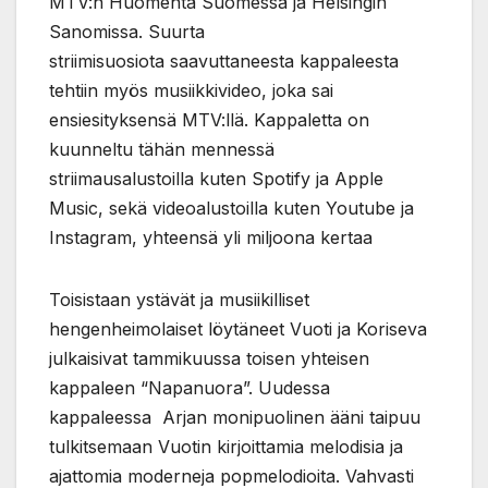
MTV:n Huomenta Suomessa ja Helsingin
Sanomissa. Suurta
striimisuosiota saavuttaneesta kappaleesta
tehtiin myös musiikkivideo, joka sai
ensiesityksensä MTV:llä. Kappaletta on
kuunneltu tähän mennessä
striimausalustoilla kuten Spotify ja Apple
Music, sekä videoalustoilla kuten Youtube ja
Instagram, yhteensä yli miljoona kertaa
Toisistaan ystävät ja musiikilliset
hengenheimolaiset löytäneet Vuoti ja Koriseva
julkaisivat tammikuussa toisen yhteisen
kappaleen “Napanuora”. Uudessa
kappaleessa Arjan monipuolinen ääni taipuu
tulkitsemaan Vuotin kirjoittamia melodisia ja
ajattomia moderneja popmelodioita. Vahvasti