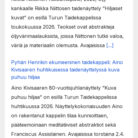
kankaalle Riikka Niittosen taidenäyttely ”Hiljaiset
kuvat” on esillä Turun Taidekappelissa
toukokuussa 2026. Teokset ovat abstrakteja
öljyvärimaalauksista, joissa Niittonen tutkii valoa,
väriä ja materiaalin olemusta. Avajaisissa
[...]
Pyhän Henrikin ekumeeninen taidekappeli: Aino
Kivisaaren huhtikuisessa taidenäyttelyssä kuva
puhuu hiljaa
Aino Kivisaaren 80-vuotisjuhlanäyttely ”Kuva
puhuu hiljaa” on esillä Turun Taidekappelissa
huhtikuussa 2026. Näyttelykokonaisuuden Aino
on rakentanut kappelin tilaa kunnioittaen,
pääteemoinaan meditatiiviset abstraktiot sekä
Franciscus Assisilainen. Avajaisissa torstaina 2.4.