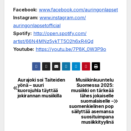
Facebook:
www.facebook.com/
auringonlapset
Instagram:
www.instagram.com/
auringonlapset
official
Spotify:
http://open.spotify.com/
artist/66N4MNz5ykTT5O2h6xR4Qd
Youtube:
https://youtu.be/7P8K_0W3P9o
Aurajoki soi Taiteiden
Musiikinkuuntelu
Post
yönä – suuri
Suomessa 2025:
kuorojuhla täyttää
musiikki on tärkeää
navigation
jokirannan musiikilla
lähes jokaiselle
suomalaiselle –
suomenkielinen pop
säilyttää asemansa
suosituimpana
musiikkityylinä