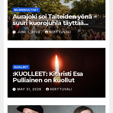
MUSIIKKIUUTISET
Aurajoki soi Taiteiden yönä –
suuri kuorojuhla täyttää
jokirannan musiikilla
JUNE 1, 2026
KERTTUVALI
KUOLLEET
:KUOLLEET: Kitaristi Esa
Pulliainen on kuollut
MAY 31, 2026
KERTTUVALI