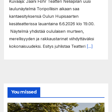
Kuvaaja: Jaani Föhr Teatteri Neliapilan uusi
laulunäytelmä Toripolliisin aikaan saa
kantaesityksensä Oulun Hupisaarten
kesäteatterissa lauantaina 6.6.2026 klo 19.00.
Näytelmä yhdistää oululaisen murteen,
merellisyyden ja rakkaustarinat viihdyttäväksi
kokonaisuudeksi. Esitys juhlistaa Teatteri
[...]
You missed