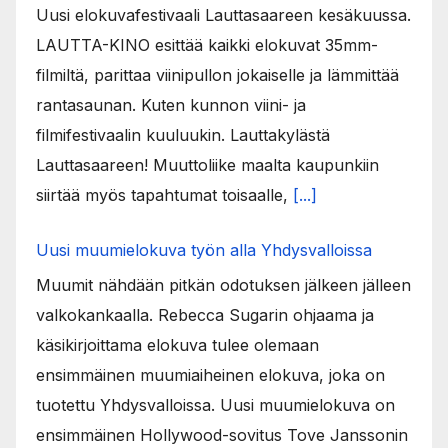
Uusi elokuvafestivaali Lauttasaareen kesäkuussa.
LAUTTA-KINO esittää kaikki elokuvat 35mm-
filmiltä, parittaa viinipullon jokaiselle ja lämmittää
rantasaunan. Kuten kunnon viini- ja
filmifestivaalin kuuluukin. Lauttakylästä
Lauttasaareen! Muuttoliike maalta kaupunkiin
siirtää myös tapahtumat toisaalle,
[...]
Uusi muumielokuva työn alla Yhdysvalloissa
Muumit nähdään pitkän odotuksen jälkeen jälleen
valkokankaalla. Rebecca Sugarin ohjaama ja
käsikirjoittama elokuva tulee olemaan
ensimmäinen muumiaiheinen elokuva, joka on
tuotettu Yhdysvalloissa. Uusi muumielokuva on
ensimmäinen Hollywood-sovitus Tove Janssonin