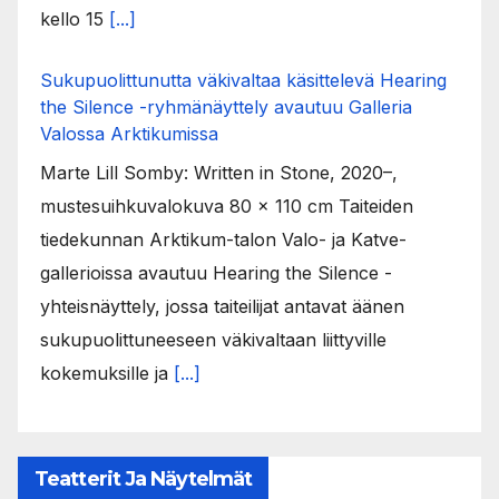
kello 15
[...]
Sukupuolittunutta väkivaltaa käsittelevä Hearing
the Silence -ryhmänäyttely avautuu Galleria
Valossa Arktikumissa
Marte Lill Somby: Written in Stone, 2020–,
mustesuihkuvalokuva 80 x 110 cm Taiteiden
tiedekunnan Arktikum-talon Valo- ja Katve-
gallerioissa avautuu Hearing the Silence -
yhteisnäyttely, jossa taiteilijat antavat äänen
sukupuolittuneeseen väkivaltaan liittyville
kokemuksille ja
[...]
Teatterit Ja Näytelmät