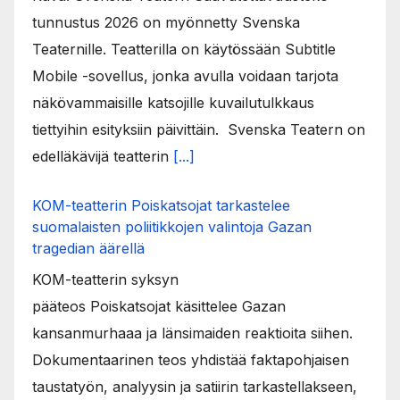
tunnustus 2026 on myönnetty Svenska
Teaternille. Teatterilla on käytössään Subtitle
Mobile -sovellus, jonka avulla voidaan tarjota
näkövammaisille katsojille kuvailutulkkaus
tiettyihin esityksiin päivittäin. Svenska Teatern on
edelläkävijä teatterin
[...]
KOM-teatterin Poiskatsojat tarkastelee
suomalaisten poliitikkojen valintoja Gazan
tragedian äärellä
KOM-teatterin syksyn
pääteos Poiskatsojat käsittelee Gazan
kansanmurhaaa ja länsimaiden reaktioita siihen.
Dokumentaarinen teos yhdistää faktapohjaisen
taustatyön, analyysin ja satiirin tarkastellakseen,