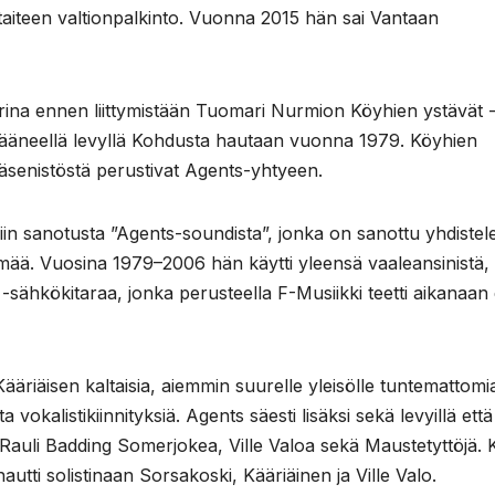
taiteen valtionpalkinto. Vuonna 2015 hän sai Vantaan
arina ennen liittymistään Tuomari Nurmion Köyhien ystävät 
jääneellä levyllä Kohdusta hautaan vuonna 1979. Köyhien
jäsenistöstä perustivat Agents-yhtyeen.
in sanotusta ”Agents-soundista”, jonka on sanottu yhdistel
lmää. Vuosina 1979–2006 hän käytti yleensä vaaleansinistä,
-sähkökitaraa, jonka perusteella F-Musiikki teetti aikanaan
äriäisen kaltaisia, aiemmin suurelle yleisölle tuntemattomi
a vokalistikiinnityksiä. Agents säesti lisäksi sekä levyillä että
n Rauli Badding Somerjokea, Ville Valoa sekä Maustetyttöjä. 
autti solistinaan Sorsakoski, Kääriäinen ja Ville Valo.