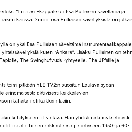
erkiksi ”Luonasi”-kappale on Esa Pulliaisen säveltämä ja
isen kanssa. Suurin osa Pulliaisen sävellyksistä on julkai
ä on yksi Esa Pulliaisen säveltämä instrumentaalikappale
hteissävellyksiä kuten “Ankara”. Lisäksi Pulliainen on teh
apiolle, The Swinghufvuds -yhtyeelle, The JP’sille ja
s toimi pitkään YLE TV2:n suositun Laulava sydän -
erinomaisesti: aktiivisesti keikkailevien
n ikähaitari oli kaikkein laajin.
kin kehitykseen oli valtava. Hän yhdisti näkemyksellisesti
 oli toisaalta hänen rakkautensa perinteiseen 1950- ja 60-