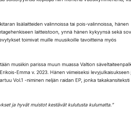
aran lisälaitteiden valinnoissa tai pois-valinnoissa, hänen
intagehenkiseen laitteistoon, ynnä hänen kykyynsä sekä sov
 levytykset toimivat muille muusikoille tavoitteina myös
stään musiikin parissa muun muassa Valtion säveltaiteenpal
 Erikois-Emma v. 2023. Hänen viimeiseksi levyjulkaisukseen j
rtuu Vol.1 -niminen neljän raidan EP, jonka takakansiteksti
ykset ja hyvät muistot kestävät kulutusta kulumatta.”