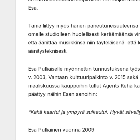
Esa.
Tämä liittyy myös hänen paneutuneisuuteensa kit
omalle studiolleen huolellisesti keräämäänsä v
että äänittää musiikkinsa niin täyteläisenä, että
äänitysteknisesti.
Esa Pulliaiselle myönnettiin tunnustuksena työ
v. 2003, Vantaan kulttuuripalkinto v. 2015 sekä
maaliskuussa kauppoihin tullut Agents Kehä kaa
päättyy näihin Esan sanoihin:
“Kehä kaartui ja ympyrä sulkeutui. Hyvät sävell
Esa Pulliainen vuonna 2009