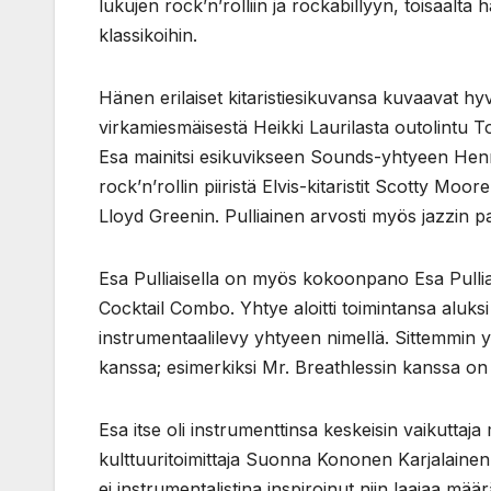
lukujen rock’n’rolliin ja rockabillyyn, toisaalta
klassikoihin.
Hänen erilaiset kitaristiesikuvansa kuvaavat hy
virkamiesmäisestä Heikki Laurilasta outolintu T
Esa mainitsi esikuvikseen Sounds-yhtyeen Hen
rock’n’rollin piiristä Elvis-kitaristit Scotty Moo
Lloyd Greenin. Pulliainen arvosti myös jazzin 
Esa Pulliaisella on myös kokoonpano Esa Pullia
Cocktail Combo. Yhtye aloitti toimintansa aluksi
instrumentaalilevy yhtyeen nimellä. Sittemmin y
kanssa; esimerkiksi Mr. Breathlessin kanssa on
Esa itse oli instrumenttinsa keskeisin vaikut
kulttuuritoimittaja Suonna Kononen Karjalainen-
ei instrumentalistina inspiroinut niin laajaa mä