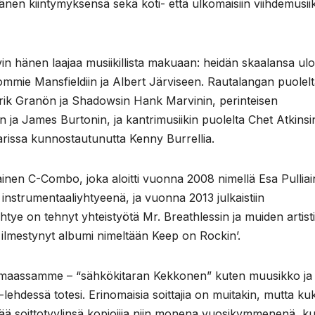
 hänen kiintymyksensä sekä koti- että ulkomaisiin viihdemusii
vin hänen laajaa musiikillista makuaan: heidän skaalansa ulo
ommie Mansfieldiin ja Albert Järviseen. Rautalangan puolel
rik Granön ja Shadowsin Hank Marvinin, perinteisen
ren ja James Burtonin, ja kantrimusiikin puolelta Chet Atkinsi
parissa kunnostautunutta Kenny Burrellia.
inen C-Combo, joka aloitti vuonna 2008 nimellä Esa Pullia
 instrumentaaliyhtyeenä, ja vuonna 2013 julkaistiin
htye on tehnyt yhteistyötä Mr. Breathlessin ja muiden artist
 ilmestynyt albumi nimeltään Keep on Rockin’.
taja maassamme – “sähkökitaran Kekkonen” kuten muusikko ja
lehdessä totesi. Erinomaisia soittajia on muitakin, mutta k
ärää soittotyylinsä kopioijia niin monena vuosikymmenenä, ku