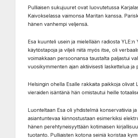
Pulliaisen sukujuuret ovat luovutetussa Karjala
Kaivokselassa vaimonsa Maritan kanssa. Pariskun
hänen vanhempi veljensä.
Esa kuunteli usein ja mielellään radiosta YLE:n 
käytöstapoja ja viljeli niitä myös itse, oli verbaa
voimakkaan persoonansa taustalta paljastui vall
vuosikymmenten ajan aktiivisesti laskettelua ja p
Helsingin ohella Esalle rakkaita paikkoja oliv
vieraiden isäntänä hän omistautui heille totaal
Luonteltaan Esa oli yhdistelmä konservatiivia 
asiantuntevaa kiinnostustaan esimerkiksi elektro
hänen perehtyneisyyttään kotimaisen kirjallisu
tuotanto. Pulliaisten kotona seiniä koristaa k