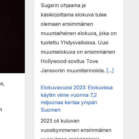
Sugarin ohjaama ja
käsikirjoittama elokuva tulee
olemaan ensimmäinen
muumiaiheinen elokuva, joka on
tuotettu Yhdysvalloissa. Uusi
muumielokuva on ensimmäinen
Hollywood-sovitus Tove
Janssonin muumitarinoista.
[...]
e,
Elokuvavuosi 2023: Elokuvissa
käytiin viime vuonna 7,2
miljoonaa kertaa ympäri
i
Suomen
2023 oli kuluvan
vuosikymmenen ensimmäinen