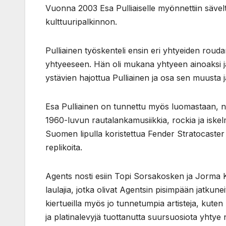
Vuonna 2003 Esa Pulliaiselle myönnettiin sävel
kulttuuripalkinnon.
Pulliainen työskenteli ensin eri yhtyeiden roud
yhtyeeseen. Hän oli mukana yhtyeen ainoaksi 
ystävien hajottua Pulliainen ja osa sen muusta 
Esa Pulliainen on tunnettu myös luomastaan, ni
1960-luvun rautalankamusiikkia, rockia ja iske
Suomen lipulla koristettua Fender Stratocaster 
replikoita.
Agents nosti esiin Topi Sorsakosken ja Jorma Kä
laulajia, jotka olivat Agentsin pisimpään jatkuneit
kiertueilla myös jo tunnetumpia artisteja, kute
ja platinalevyjä tuottanutta suursuosiota yhtye n