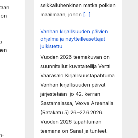
seikkailuhenkinen matka poikien
taan
maailmaan, johon
[...]
 on
Vanhan kirjallisuuden päivien
ohjelma ja näytteilleasettajat
ä
julkistettu
änen
Vuoden 2026 teemakuvan on
suunnitellut kuvataiteilija Vertti
Vaarasalo Kirjallisuustapahtuma
Vanhan kirjallisuuden päivät
järjestetään jo 42. kerran
Sastamalassa, Vexve Areenalla
(Ratakatu 5) 26.–27.6.2026.
Vuoden 2026 tapahtuman
teemana on Sanat ja tunteet.
n-