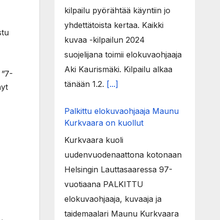
kilpailu pyörähtää käyntiin jo
yhdettätoista kertaa. Kaikki
stu
kuvaa -kilpailun 2024
suojelijana toimii elokuvaohjaaja
Aki Kaurismäki. Kilpailu alkaa
 ”7-
tänään 1.2.
[...]
nyt
Palkittu elokuvaohjaaja Maunu
Kurkvaara on kuollut
Kurkvaara kuoli
uudenvuodenaattona kotonaan
Helsingin Lauttasaaressa 97-
vuotiaana PALKITTU
elokuvaohjaaja, kuvaaja ja
taidemaalari Maunu Kurkvaara