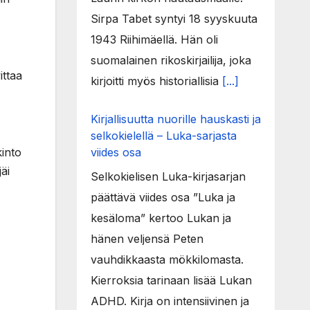
Sirpa Tabet syntyi 18 syyskuuta
1943 Riihimäellä. Hän oli
suomalainen rikoskirjailija, joka
ittaa
kirjoitti myös historiallisia
[...]
Kirjallisuutta nuorille hauskasti ja
selkokielellä – Luka-sarjasta
kinto
viides osa
äi
Selkokielisen Luka-kirjasarjan
päättävä viides osa ”Luka ja
kesäloma” kertoo Lukan ja
hänen veljensä Peten
vauhdikkaasta mökkilomasta.
Kierroksia tarinaan lisää Lukan
ADHD. Kirja on intensiivinen ja