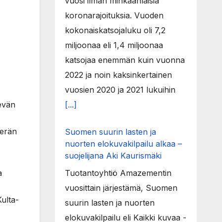
vuosi ilman minkäänlaisia
koronarajoituksia. Vuoden
kokonaiskatsojaluku oli 7,2
miljoonaa eli 1,4 miljoonaa
-
katsojaa enemmän kuin vuonna
2022 ja noin kaksinkertainen
vuosien 2020 ja 2021 lukuihin
evän
[...]
 erän
Suomen suurin lasten ja
nuorten elokuvakilpailu alkaa –
suojelijana Aki Kaurismäki
a
Tuotantoyhtiö Amazementin
vuosittain järjestämä, Suomen
Kulta-
suurin lasten ja nuorten
elokuvakilpailu eli Kaikki kuvaa -