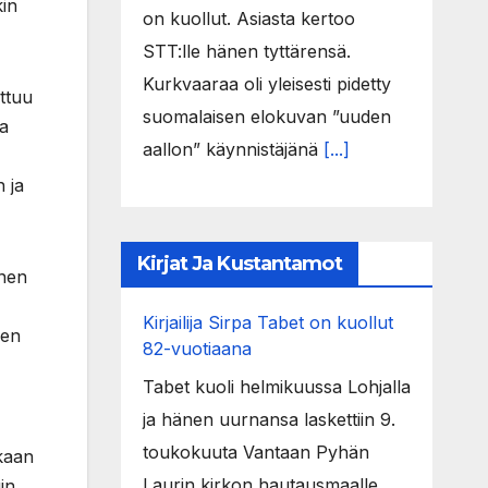
kin
on kuollut. Asiasta kertoo
STT:lle hänen tyttärensä.
Kurkvaaraa oli yleisesti pidetty
ttuu
suomalaisen elokuvan ”uuden
ta
aallon” käynnistäjänä
[...]
n ja
Kirjat Ja Kustantamot
inen
Kirjailija Sirpa Tabet on kuollut
ien
82-vuotiaana
Tabet kuoli helmikuussa Lohjalla
ja hänen uurnansa laskettiin 9.
toukokuuta Vantaan Pyhän
ukaan
Laurin kirkon hautausmaalle.
in