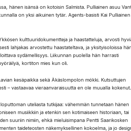
ssa, hänen isänsä on kotoisin Salmista. Pulliainen asuu Van
nalla on yksi aikuinen tytär. Agents-basisti Kai Pulliainen
Ykkösen kulttuuridokumentteja ja haastatteluja, arvosti hyvi
lisesti lahjakas arvostettu haastateltava, ja yksityisoloissa h
oittava sydämellisyys. Liikunnan puolella hän harrasti
yöräilyä, kortiton mies kun oli.
at Lavian kesäpaikka sekä Äkäslompolon mökki. Kutsuttujen
isesti – vastaavaa vieraanvaraisuutta en ole muualla kokenut.
ja loputtoman uteliasta tutkijaa: vähemmän tunnetaan hänen
niseen musiikkiin ja etenkin sen kotimaiseen historiaan, tai
uden suuriin nimiin, ehkä mieluisimpana Pentti Saarikosken
ymmenten taideteosten näkemyksellinen kokoelma, ja jo desig