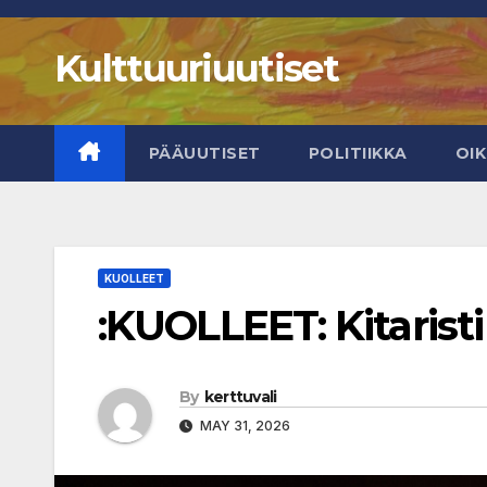
Skip
to
Kulttuuriuutiset
content
PÄÄUUTISET
POLITIIKKA
OI
KUOLLEET
:KUOLLEET: Kitaristi
By
kerttuvali
MAY 31, 2026