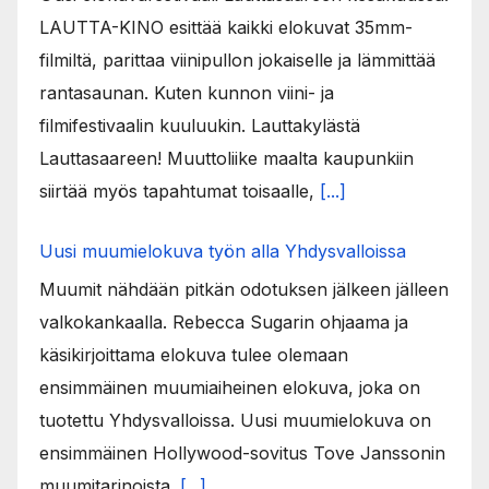
LAUTTA-KINO esittää kaikki elokuvat 35mm-
filmiltä, parittaa viinipullon jokaiselle ja lämmittää
rantasaunan. Kuten kunnon viini- ja
filmifestivaalin kuuluukin. Lauttakylästä
Lauttasaareen! Muuttoliike maalta kaupunkiin
siirtää myös tapahtumat toisaalle,
[...]
Uusi muumielokuva työn alla Yhdysvalloissa
Muumit nähdään pitkän odotuksen jälkeen jälleen
valkokankaalla. Rebecca Sugarin ohjaama ja
käsikirjoittama elokuva tulee olemaan
ensimmäinen muumiaiheinen elokuva, joka on
tuotettu Yhdysvalloissa. Uusi muumielokuva on
ensimmäinen Hollywood-sovitus Tove Janssonin
muumitarinoista.
[...]