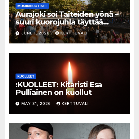
MUSIIKKIUUTISET
Aurajoki soi Taiteiden yönä –
suuri kuorojuhla täyttää
jokirannan musiikilla
JUNE 1, 2026
KERTTUVALI
KUOLLEET
:KUOLLEET: Kitaristi Esa
Pulliainen on kuollut
MAY 31, 2026
KERTTUVALI