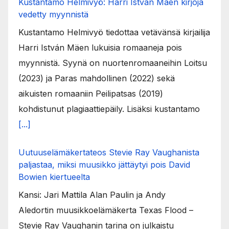
Kustantamo Helmivyö: Harri István Mäen kirjoja
vedetty myynnistä
Kustantamo Helmivyö tiedottaa vetävänsä kirjailija
Harri István Mäen lukuisia romaaneja pois
myynnistä. Syynä on nuortenromaaneihin Loitsu
(2023) ja Paras mahdollinen (2022) sekä
aikuisten romaaniin Peilipatsas (2019)
kohdistunut plagiaattiepäily. Lisäksi kustantamo
[...]
Uutuuselämäkertateos Stevie Ray Vaughanista
paljastaa, miksi muusikko jättäytyi pois David
Bowien kiertueelta
Kansi: Jari Mattila Alan Paulin ja Andy
Aledortin muusikkoelämäkerta Texas Flood –
Stevie Ray Vaughanin tarina on julkaistu