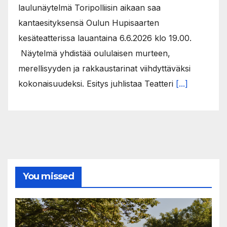
laulunäytelmä Toripolliisin aikaan saa
kantaesityksensä Oulun Hupisaarten
kesäteatterissa lauantaina 6.6.2026 klo 19.00.
Näytelmä yhdistää oululaisen murteen,
merellisyyden ja rakkaustarinat viihdyttäväksi
kokonaisuudeksi. Esitys juhlistaa Teatteri
[...]
You missed