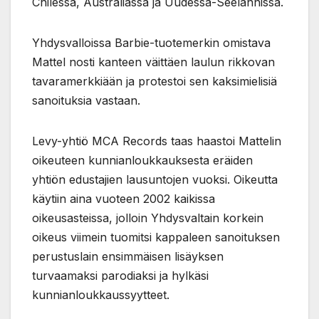
Chilessä, Australiassa ja Uudessa-Seelannissa.
Yhdysvalloissa Barbie-tuotemerkin omistava
Mattel nosti kanteen väittäen laulun rikkovan
tavaramerkkiään ja protestoi sen kaksimielisiä
sanoituksia vastaan.
Levy-yhtiö MCA Records taas haastoi Mattelin
oikeuteen kunnianloukkauksesta eräiden
yhtiön edustajien lausuntojen vuoksi. Oikeutta
käytiin aina vuoteen 2002 kaikissa
oikeusasteissa, jolloin Yhdysvaltain korkein
oikeus viimein tuomitsi kappaleen sanoituksen
perustuslain ensimmäisen lisäyksen
turvaamaksi parodiaksi ja hylkäsi
kunnianloukkaussyytteet.