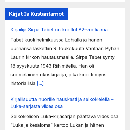
Kirjat Ja Kustantamot
Kirjailija Sirpa Tabet on kuollut 82-vuotiaana
Tabet kuoli helmikuussa Lohjalla ja hänen
uurnansa laskettiin 9. toukokuuta Vantaan Pyhän
Laurin kirkon hautausmaalle. Sirpa Tabet syntyi
18 syyskuuta 1943 Riihimäellä. Hän oli
suomalainen rikoskirjailija, joka kirjoitti myös
historiallisia
[...]
Kirjallisuutta nuorille hauskasti ja selkokielellä –
Luka-sarjasta viides osa
Selkokielisen Luka-kirjasarjan päättävä viides osa
”Luka ja kesäloma” kertoo Lukan ja hänen