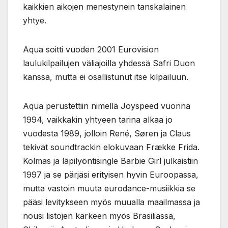
kaikkien aikojen menestynein tanskalainen
yhtye.
Aqua soitti vuoden 2001 Eurovision
laulukilpailujen väliajoilla yhdessä Safri Duon
kanssa, mutta ei osallistunut itse kilpailuun.
Aqua perustettiin nimellä Joyspeed vuonna
1994, vaikkakin yhtyeen tarina alkaa jo
vuodesta 1989, jolloin René, Søren ja Claus
tekivät soundtrackin elokuvaan Frække Frida.
Kolmas ja läpilyöntisingle Barbie Girl julkaistiin
1997 ja se pärjäsi erityisen hyvin Euroopassa,
mutta vastoin muuta eurodance-musiikkia se
pääsi levitykseen myös muualla maailmassa ja
nousi listojen kärkeen myös Brasiliassa,