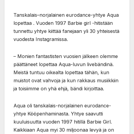
Tanskalais–norjalainen eurodance-yhtye Aqua
lopettaa . Vuoden 1997 Barbie girl -hitistään
tunnettu yhtye kiittää fanejaan yli 30 yhteisestä
vuodesta Instagramissa.
– Monien fantastisten vuosien jälkeen olemme
päättäneet lopettaa Aqua-luvun livebändinä.
Meistä tuntuu oikealta lopettaa tähän, kun
muistot ovat vahvoja ja kun rakkaus musiikkiin
ja toisiimme on yhä ehjä, bändi kirjoittaa.
Aqua oli tanskalais-norjalainen eurodance-
yhtye Kööpenhaminasta. Yhtye saavutti
kuuluisuutta vuoden 1997 hitillä Barbie Girl.
Kaikkiaan Aqua myi 30 miljoonaa levyä ja on