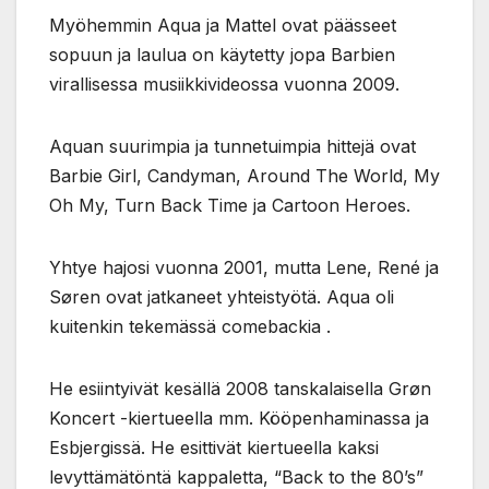
Myöhemmin Aqua ja Mattel ovat päässeet
sopuun ja laulua on käytetty jopa Barbien
virallisessa musiikkivideossa vuonna 2009.
Aquan suurimpia ja tunnetuimpia hittejä ovat
Barbie Girl, Candyman, Around The World, My
Oh My, Turn Back Time ja Cartoon Heroes.
Yhtye hajosi vuonna 2001, mutta Lene, René ja
Søren ovat jatkaneet yhteistyötä. Aqua oli
kuitenkin tekemässä comebackia .
He esiintyivät kesällä 2008 tanskalaisella Grøn
Koncert -kiertueella mm. Kööpenhaminassa ja
Esbjergissä. He esittivät kiertueella kaksi
levyttämätöntä kappaletta, “Back to the 80’s”