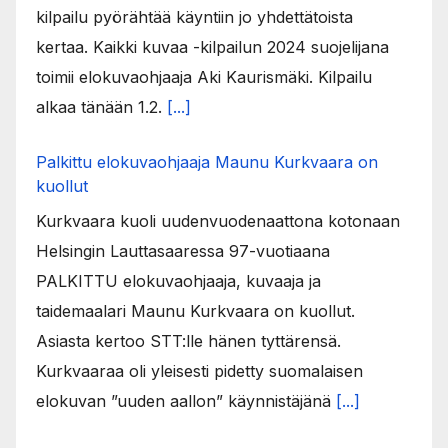
kilpailu pyörähtää käyntiin jo yhdettätoista
kertaa. Kaikki kuvaa -kilpailun 2024 suojelijana
toimii elokuvaohjaaja Aki Kaurismäki. Kilpailu
alkaa tänään 1.2.
[...]
Palkittu elokuvaohjaaja Maunu Kurkvaara on
kuollut
Kurkvaara kuoli uudenvuodenaattona kotonaan
Helsingin Lauttasaaressa 97-vuotiaana
PALKITTU elokuvaohjaaja, kuvaaja ja
taidemaalari Maunu Kurkvaara on kuollut.
Asiasta kertoo STT:lle hänen tyttärensä.
Kurkvaaraa oli yleisesti pidetty suomalaisen
elokuvan ”uuden aallon” käynnistäjänä
[...]