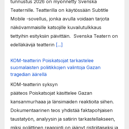
tunnustus 2026 on myönnetty Svenska
Teaternille. Teatterilla on käytössään Subtitle
Mobile -sovellus, jonka avulla voidaan tarjota
näkövammaisille katsojille kuvailutulkkaus
tiettyihin esityksiin päivittäin. Svenska Teatern on
edelläkävijä teatterin
[...]
KOM-teatterin Poiskatsojat tarkastelee
suomalaisten poliitikkojen valintoja Gazan
tragedian äärellä
KOM-teatterin syksyn
pääteos Poiskatsojat käsittelee Gazan
kansanmurhaaa ja länsimaiden reaktioita siihen.
Dokumentaarinen teos yhdistää faktapohjaisen
taustatyön, analyysin ja satiirin tarkastellakseen,
miksi poliittinen reagointi on jäänyt ristiriitaiseksi ja