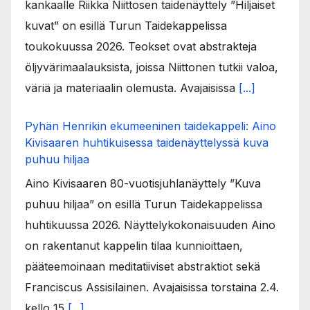
kankaalle Riikka Niittosen taidenäyttely ”Hiljaiset
kuvat” on esillä Turun Taidekappelissa
toukokuussa 2026. Teokset ovat abstrakteja
öljyvärimaalauksista, joissa Niittonen tutkii valoa,
väriä ja materiaalin olemusta. Avajaisissa
[...]
Pyhän Henrikin ekumeeninen taidekappeli: Aino
Kivisaaren huhtikuisessa taidenäyttelyssä kuva
puhuu hiljaa
Aino Kivisaaren 80-vuotisjuhlanäyttely ”Kuva
puhuu hiljaa” on esillä Turun Taidekappelissa
huhtikuussa 2026. Näyttelykokonaisuuden Aino
on rakentanut kappelin tilaa kunnioittaen,
pääteemoinaan meditatiiviset abstraktiot sekä
Franciscus Assisilainen. Avajaisissa torstaina 2.4.
kello 15
[...]