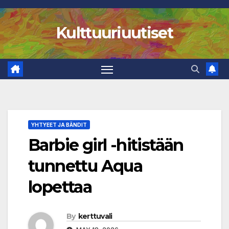
Skip
to
Kulttuuriuutiset
content
YHTYEET JA BÄNDIT
Barbie girl -hitistään
tunnettu Aqua
lopettaa
By
kerttuvali