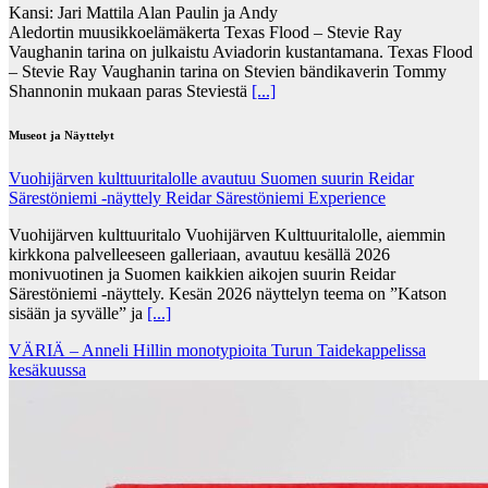
Kansi: Jari Mattila Alan Paulin ja Andy
Aledortin muusikkoelämäkerta Texas Flood – Stevie Ray
Vaughanin tarina on julkaistu Aviadorin kustantamana. Texas Flood
– Stevie Ray Vaughanin tarina on Stevien bändikaverin Tommy
Shannonin mukaan paras Steviestä
[...]
Museot ja Näyttelyt
Vuohijärven kulttuuritalolle avautuu Suomen suurin Reidar
Särestöniemi -näyttely Reidar Särestöniemi Experience
Vuohijärven kulttuuritalo Vuohijärven Kulttuuritalolle, aiemmin
kirkkona palvelleeseen galleriaan, avautuu kesällä 2026
monivuotinen ja Suomen kaikkien aikojen suurin Reidar
Särestöniemi -näyttely. Kesän 2026 näyttelyn teema on ”Katson
sisään ja syvälle” ja
[...]
VÄRIÄ – Anneli Hillin monotypioita Turun Taidekappelissa
kesäkuussa