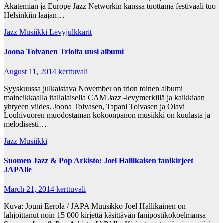
Akatemian ja Europe Jazz Networkin kanssa tuottama festivaali tuo
Helsinkiin laajan…
Jazz Musiikki
Levyjulkkarit
Joona Toivanen Triolta uusi albumi
August 11, 2014
kerttuvali
Syyskuussa julkaistava November on trion toinen albumi
maineikkaalla italialaisella CAM Jazz -levymerkillä ja kaikkiaan
yhtyeen viides. Joona Toivasen, Tapani Toivasen ja Olavi
Louhivuoren muodostaman kokoonpanon musiikki on kuulasta ja
melodisesti…
Jazz Musiikki
Suomen Jazz & Pop Arkisto: Joel Hallikaisen fanikirjeet
JAPAlle
March 21, 2014
kerttuvali
Kuva: Jouni Eerola / JAPA Muusikko Joel Hallikainen on
lahjoittanut noin 15 000 kirjettä käsittävän fanipostikokoelmansa