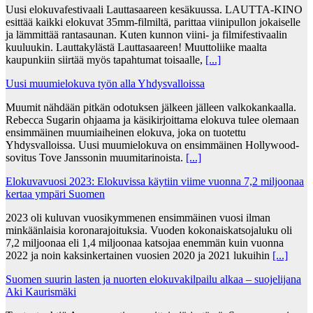
Uusi elokuvafestivaali Lauttasaareen kesäkuussa. LAUTTA-KINO
esittää kaikki elokuvat 35mm-filmiltä, parittaa viinipullon jokaiselle
ja lämmittää rantasaunan. Kuten kunnon viini- ja filmifestivaalin
kuuluukin. Lauttakylästä Lauttasaareen! Muuttoliike maalta
kaupunkiin siirtää myös tapahtumat toisaalle,
[...]
Uusi muumielokuva työn alla Yhdysvalloissa
Muumit nähdään pitkän odotuksen jälkeen jälleen valkokankaalla.
Rebecca Sugarin ohjaama ja käsikirjoittama elokuva tulee olemaan
ensimmäinen muumiaiheinen elokuva, joka on tuotettu
Yhdysvalloissa. Uusi muumielokuva on ensimmäinen Hollywood-
sovitus Tove Janssonin muumitarinoista.
[...]
Elokuvavuosi 2023: Elokuvissa käytiin viime vuonna 7,2 miljoonaa
kertaa ympäri Suomen
2023 oli kuluvan vuosikymmenen ensimmäinen vuosi ilman
minkäänlaisia koronarajoituksia. Vuoden kokonaiskatsojaluku oli
7,2 miljoonaa eli 1,4 miljoonaa katsojaa enemmän kuin vuonna
2022 ja noin kaksinkertainen vuosien 2020 ja 2021 lukuihin
[...]
Suomen suurin lasten ja nuorten elokuvakilpailu alkaa – suojelijana
Aki Kaurismäki