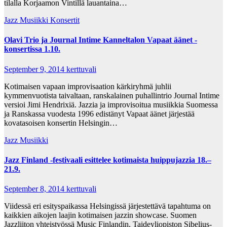
tilalla Korjaamon Vintillä lauantaina…
Jazz Musiikki
Konsertit
Olavi Trio ja Journal Intime Kanneltalon Vapaat äänet -
konsertissa 1.10.
September 9, 2014
kerttuvali
Kotimaisen vapaan improvisaation kärkiryhmä juhlii
kymmenvuotista taivaltaan, ranskalainen puhallintrio Journal Intime
versioi Jimi Hendrixiä. Jazzia ja improvisoitua musiikkia Suomessa
ja Ranskassa vuodesta 1996 edistänyt Vapaat äänet järjestää
kovatasoisen konsertin Helsingin…
Jazz Musiikki
Jazz Finland -festivaali esittelee kotimaista huippujazzia 18.–
21.9.
September 8, 2014
kerttuvali
Viidessä eri esityspaikassa Helsingissä järjestettävä tapahtuma on
kaikkien aikojen laajin kotimaisen jazzin showcase. Suomen
Jazzliiton yhteistyössä Music Finlandin, Taideyliopiston Sibelius-