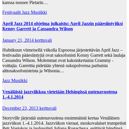
kanssa nousee Pietarin…
Festivaalit
Jazz Musiikki
April Jazz 2014 ohjelma julkaistu: April Jazzin pääesiintyjiksi
Kenny Garrett ja Cassandra Wilson
January 21, 2014
kerttuvali
Huhtikuun viimeisellä viikolla Espoossa järjestettävän April Jazz –
festivaalin pääesiintyjiä ovat saksofonisti Kenny Garrett sekä laulaja
Cassandra Wilson. Molemmat ovat kaksinkertaisia Grammy -
voittajia. Garrettia pidetään yhtenä sukupolvensa parhaista
alttosaksofonisteista ja Wilsonia…
Jazz Musiikki
Venäläistä jazzviikkoa vietetään Helsingissä uutenavuotena
1.-4.1.2014
December 23, 2013
kerttuvali
Storyville järjestää uutenavuotena ensimmäistä kertaa Venäläisen
jazzviikon 1.-4.1.2014. Jazzviikon vieraat, moskovalaiset trumpetisti
Petr Vostokov ja laulusolisti Juliana Rogacheva, esittävät bändinsä