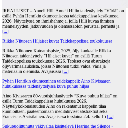
IRRALLISET – Anneli Hilli Anneli Hillin taidenäyttely ”Väriä” on
esillä Pyhän Henrikin ekumeenisessa taidekappelissa kesäkuussa
2026. Näyttelyssä on ihmishahmoja, joilla Hilli kuvaa ihmisen
menneisyyden, jatkuvuuden ja olemassaolon perustaa, perhettä ja
[...]
Riikka Niittosen Hiljaiset kuvat Taidekappelissa toukokuussa
Riikka Niittonen Katoamispiste, 2025, öljy kankaalle Riikka
Niittosen taidenäyttely ”Hiljaiset kuvat” on esillä Turun
Taidekappelissa toukokuussa 2026. Teokset ovat abstrakteja
öljyvärimaalauksista, joissa Niittonen tutkii valoa, väriä ja
materiaalin olemusta. Avajaisissa
[...]
Pyhän Henrikin ekumeeninen taidekappeli: Aino Kivisaaren
huhtikuisessa taidenäyttelyssä kuva puhuu hiljaa
Aino Kivisaaren 80-vuotisjuhlanäyttely ”Kuva puhuu hiljaa” on
esillä Turun Taidekappelissa huhtikuussa 2026.
Näyttelykokonaisuuden Aino on rakentanut kappelin tilaa
kunnioittaen, pääteemoinaan meditatiiviset abstraktiot sekä
Franciscus Assisilainen. Avajaisissa torstaina 2.4. kello 15
[...]
Sukupuolittunutta väkivaltaa käsittelevä Hearing the Silence -