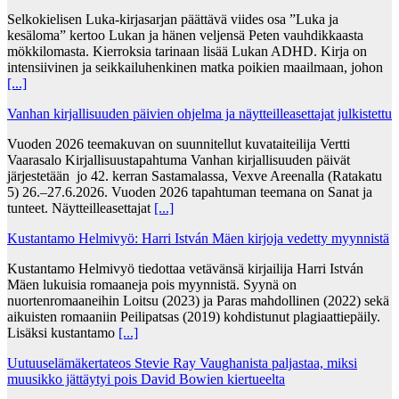
Selkokielisen Luka-kirjasarjan päättävä viides osa ”Luka ja
kesäloma” kertoo Lukan ja hänen veljensä Peten vauhdikkaasta
mökkilomasta. Kierroksia tarinaan lisää Lukan ADHD. Kirja on
intensiivinen ja seikkailuhenkinen matka poikien maailmaan, johon
[...]
Vanhan kirjallisuuden päivien ohjelma ja näytteilleasettajat julkistettu
Vuoden 2026 teemakuvan on suunnitellut kuvataiteilija Vertti
Vaarasalo Kirjallisuustapahtuma Vanhan kirjallisuuden päivät
järjestetään jo 42. kerran Sastamalassa, Vexve Areenalla (Ratakatu
5) 26.–27.6.2026. Vuoden 2026 tapahtuman teemana on Sanat ja
tunteet. Näytteilleasettajat
[...]
Kustantamo Helmivyö: Harri István Mäen kirjoja vedetty myynnistä
Kustantamo Helmivyö tiedottaa vetävänsä kirjailija Harri István
Mäen lukuisia romaaneja pois myynnistä. Syynä on
nuortenromaaneihin Loitsu (2023) ja Paras mahdollinen (2022) sekä
aikuisten romaaniin Peilipatsas (2019) kohdistunut plagiaattiepäily.
Lisäksi kustantamo
[...]
Uutuuselämäkertateos Stevie Ray Vaughanista paljastaa, miksi
muusikko jättäytyi pois David Bowien kiertueelta