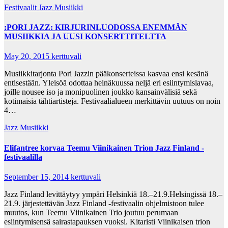
Festivaalit
Jazz Musiikki
:PORI JAZZ: KIRJURINLUODOSSA ENEMMÄN
MUSIIKKIA JA UUSI KONSERTTITELTTA
May 20, 2015
kerttuvali
Musiikkitarjonta Pori Jazzin pääkonserteissa kasvaa ensi kesänä
entisestään. Yleisöä odottaa heinäkuussa neljä eri esiintymislavaa,
joille nousee iso ja monipuolinen joukko kansainvälisiä sekä
kotimaisia tähtiartisteja. Festivaalialueen merkittävin uutuus on noin
4…
Jazz Musiikki
Elifantree korvaa Teemu Viinikainen Trion Jazz Finland -
festivaalilla
September 15, 2014
kerttuvali
Jazz Finland levittäytyy ympäri Helsinkiä 18.–21.9.Helsingissä 18.–
21.9. järjestettävän Jazz Finland -festivaalin ohjelmistoon tulee
muutos, kun Teemu Viinikainen Trio joutuu perumaan
esiintymisensä sairastapauksen vuoksi. Kitaristi Viinikaisen trion