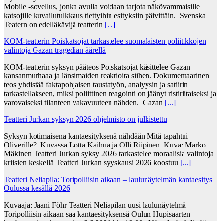
Mobile -sovellus, jonka avulla voidaan tarjota näkövammaisille
katsojille kuvailutulkkaus tiettyihin esityksiin päivittäin. Svenska
Teatern on edelläkävijä teatterin
[...]
KOM-teatterin Poiskatsojat tarkastelee suomalaisten poliitikkojen
valintoja Gazan tragedian äärellä
KOM-teatterin syksyn pääteos Poiskatsojat käsittelee Gazan
kansanmurhaaa ja länsimaiden reaktioita siihen. Dokumentaarinen
teos yhdistää faktapohjaisen taustatyön, analyysin ja satiirin
tarkastellakseen, miksi poliittinen reagointi on jäänyt ristiriitaiseksi ja
varovaiseksi tilanteen vakavuuteen nähden. Gazan
[...]
Teatteri Jurkan syksyn 2026 ohjelmisto on julkistettu
Syksyn kotimaisena kantaesityksenä nähdään Mitä tapahtui
Oliverille?. Kuvassa Lotta Kaihua ja Olli Riipinen. Kuva: Marko
Mäkinen Teatteri Jurkan syksy 2026 tarkastelee moraalisia valintoja
kriisien keskellä Teatteri Jurkan syyskausi 2026 koostuu
[...]
Teatteri Neliapila: Toripolliisin aikaan – laulunäytelmän kantaesitys
Oulussa kesällä 2026
Kuvaaja: Jaani Föhr Teatteri Neliapilan uusi laulunäytelmä
Toripolliisin aikaan saa kantaesityksensä Oulun Hupisaarten