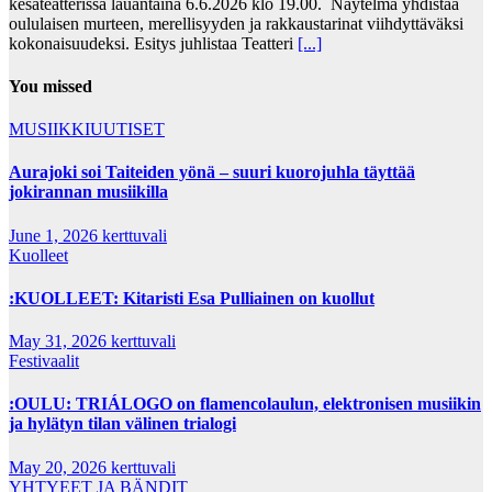
kesäteatterissa lauantaina 6.6.2026 klo 19.00. Näytelmä yhdistää
oululaisen murteen, merellisyyden ja rakkaustarinat viihdyttäväksi
kokonaisuudeksi. Esitys juhlistaa Teatteri
[...]
You missed
MUSIIKKIUUTISET
Aurajoki soi Taiteiden yönä – suuri kuorojuhla täyttää
jokirannan musiikilla
June 1, 2026
kerttuvali
Kuolleet
:KUOLLEET: Kitaristi Esa Pulliainen on kuollut
May 31, 2026
kerttuvali
Festivaalit
:OULU: TRIÁLOGO on flamencolaulun, elektronisen musiikin
ja hylätyn tilan välinen trialogi
May 20, 2026
kerttuvali
YHTYEET JA BÄNDIT