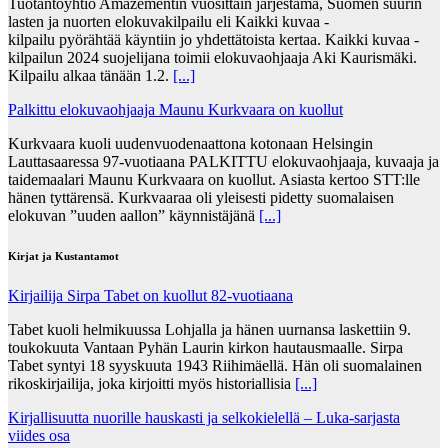
Tuotantoyhtiö Amazementin vuosittain järjestämä, Suomen suurin
lasten ja nuorten elokuvakilpailu eli Kaikki kuvaa -
kilpailu pyörähtää käyntiin jo yhdettätoista kertaa. Kaikki kuvaa -
kilpailun 2024 suojelijana toimii elokuvaohjaaja Aki Kaurismäki.
Kilpailu alkaa tänään 1.2.
[...]
Palkittu elokuvaohjaaja Maunu Kurkvaara on kuollut
Kurkvaara kuoli uudenvuodenaattona kotonaan Helsingin
Lauttasaaressa 97-vuotiaana PALKITTU elokuvaohjaaja, kuvaaja ja
taidemaalari Maunu Kurkvaara on kuollut. Asiasta kertoo STT:lle
hänen tyttärensä. Kurkvaaraa oli yleisesti pidetty suomalaisen
elokuvan ”uuden aallon” käynnistäjänä
[...]
Kirjat ja Kustantamot
Kirjailija Sirpa Tabet on kuollut 82-vuotiaana
Tabet kuoli helmikuussa Lohjalla ja hänen uurnansa laskettiin 9.
toukokuuta Vantaan Pyhän Laurin kirkon hautausmaalle. Sirpa
Tabet syntyi 18 syyskuuta 1943 Riihimäellä. Hän oli suomalainen
rikoskirjailija, joka kirjoitti myös historiallisia
[...]
Kirjallisuutta nuorille hauskasti ja selkokielellä – Luka-sarjasta
viides osa