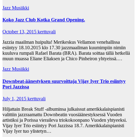
Jazz Musiikki
Koko Jazz Club Kotka Grand Opening.
October 13, 2015
kerttuvali
Jazzia maailman huipulta! Merikeskus Vellamon venehallissa
esiintyy 18.10.2015 klo 17.30 jazzmaailman kuumimpiin nimiin
kuuluva rumpali Rafael Barata (BRA). Barata soittaa tällä hetkellä
muun muassa Eliane Eliaksen ja Chico Pinheiron yhtyeissä.…
Jazz Musiikki
Downbeat-äänestyksen suurvoittaja Vijay Iyer Trio esiintyy
Pori Jazzissa
July 1, 2015
kerttuvali
Hiljattain Break Stuff -albuminsa julkaissut amerikkalaispianisti
valittiin jazzraamattu Downbeatin vuosiäänestyksessä Vuoden
artistiksi ja Porissa vieraileva triokokoonpano Vuoden yhtyeeksi.
Vijay Iyer Trio esiintyy Pori Jazzissa 18.7. Amerikkalaispianisti
Vijay Iyer tuo ylistetyn…