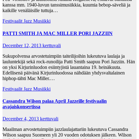
kanssa mm. 1940-luvun tanssimusiikkia, kuumia bebop-säveliä ja
kaikille venäläisille tuttuja…
Festivaalit
Jazz Musiikki
PATTI SMITH JA MAC MILLER PORI JAZZIIN
December 12, 2013
kerttuvali
Sukupolvensa arvostetuimpiin taiteilijoihin lukeutuva laulaja ja
lauluntekijä sekä rock-runoilija Patti Smith saapuu Pori Jazziin. Hän
on yksi Kirjurinluodon esiintyjistä lauantaina 19. heinäkuuta.
Edellisenä päivänä Kirjurinluodossa nähdään yhdysvaltalainen
hiphop-tähti Mac Miller.…
Festivaalit
Jazz Musiikki
Cassandra Wilson palaa April Jazzeille festivaalin
avajaiskonsertissa
December 4, 2013
kerttuvali
Maailman arvostetuimpiin jazzlaulajattariin lukeutuva Cassandra
Wilson saapuu Suomeen yli 20 vuoden odotuksen jälkeen. Wilson