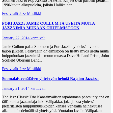
Suomen Jazz & Pop Arkisto JAPAlle. Kirjeet ovat pääosin peräisin
1990-luvun alkupuolelta, jolloin Hallikainen…
Festivaalit
Jazz Musiikki
PORI JAZZ: JAMIE CULLUM JA USEITA MUITA
JAZZNIMIÄ MUKAAN OHJELMISTOON
January 22, 2014
kerttuvali
Jamie Cullum palaa Suomeen ja Pori Jazziin yhdeksän vuoden
tauon jälkeen. Festivaalin ohjelmistoon on lisätty myös useita muita
huippuluokan jazznimiä – muun muassa Dave Holland Prism, John
Scofield Überjam Band…
Festivaalit
Jazz Musiikki
Suomalais-venäläisen yhteistyön helmiä Rajaton Jazzissa
January 21, 2014
kerttuvali
The Jazz Classic Trio Kansainvälisen tapahtuman pääesiintyjänä on
tällä kertaa jazzlaulaja Juki Välipakka, joka jatkaa yhdessä
pietarilaisten huippumuusikoiden kanssa Venäjällä heinäkuussa
alkanutta hedelmällistä yhteistyötä. Vuotalon lavalle Välipakan