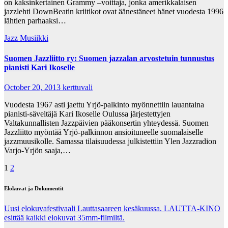
on kaksinkertainen Grammy –voittaja, jonka amerikkalaisen
jazzlehti DownBeatin kriitikot ovat äänestäneet hänet vuodesta 1996
lähtien parhaaksi…
Jazz Musiikki
Suomen Jazzliitto ry: Suomen jazzalan arvostetuin tunnustus
pianisti Kari Ikoselle
October 20, 2013
kerttuvali
Vuodesta 1967 asti jaettu Yrjö-palkinto myönnettiin lauantaina
pianisti-säveltäjä Kari Ikoselle Oulussa järjestettyjen
Valtakunnallisten Jazzpäivien pääkonsertin yhteydessä. Suomen
Jazzliitto myöntää Yrjö-palkinnon ansioituneelle suomalaiselle
jazzmuusikolle. Samassa tilaisuudessa julkistettiin Ylen Jazzradion
Varjo-Yrjön saaja,…
Posts
1
2
pagination
Elokuvat ja Dokumentit
Uusi elokuvafestivaali Lauttasaareen kesäkuussa. LAUTTA-KINO
esittää kaikki elokuvat 35mm-filmiltä.