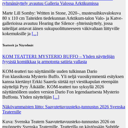
ryhmänäyttely avautuu Galleria Valossa Arktikumissa
Marte Lill Somby: Written in Stone, 2020–, mustesuihkuvalokuva
80 x 110 cm Taiteiden tiedekunnan Arktikum-talon Valo- ja Katve-
gallerioissa avautuu Hearing the Silence -yhteisnäyttely, jossa
taiteilijat antavat äänen sukupuolittuneeseen väkivaltaan liittyville
kokemuksille ja
[...]
Teatterit ja Näytelmät
KOM TEATTERI: MYSTERIO BUFFO – Yhden näyttelijän
fyysistä komiikkaa ja armotonta satiiria vallasta
KOM-teatteri tuo näyttämölle uuden tulkinnan Dario
Fon klassikosta Mysterio Buffo. Yli neljä vuosikymmentä esityksen
kanssa kiertänyt Erkki Saarela siirtää nyt viestikapulan eteenpäin
näyttelijä Pyry Äikäälle. KOM-teatteri tuo syksyllä 2026
näyttämölleen uuden version Dario Fon legendaarisesta Mysterio
Buffosta. Yhden näyttelijän
[...]
Näkövammaisten liitto: Saavutettavuusteko-tunnustus 2026 Svenska
Teaternille
Kuva: Svenska Teatern Saavutettavuusteko-tunnustus 2026 on
myönnetty Svenska Teaternille. Teatterilla on käytössään Subtitle