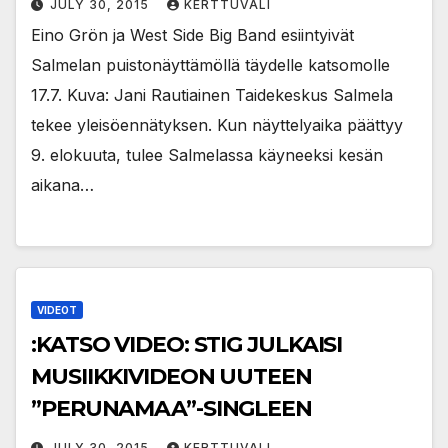
JULY 30, 2015
KERTTUVALI
Eino Grön ja West Side Big Band esiintyivät
Salmelan puistonäyttämöllä täydelle katsomolle
17.7. Kuva: Jani Rautiainen Taidekeskus Salmela
tekee yleisöennätyksen. Kun näyttelyaika päättyy
9. elokuuta, tulee Salmelassa käyneeksi kesän
aikana…
VIDEOT
:KATSO VIDEO: STIG JULKAISI
MUSIIKKIVIDEON UUTEEN
”PERUNAMAA”-SINGLEEN
JULY 30, 2015
KERTTUVALI