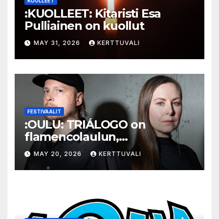
KUOLLEET
:KUOLLEET: Kitaristi Esa
Pulliainen on kuollut
MAY 31, 2026
KERTTUVALI
FESTIVAALIT
:OULU: TRIÁLOGO on
flamencolaulun,
elektronisen musiikin ja
MAY 20, 2026
KERTTUVALI
hylätyn tilan välinen trialogi