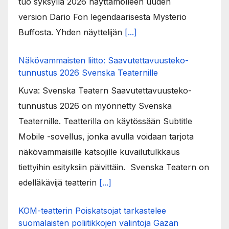
tuo syksyllä 2026 näyttämölleen uuden
version Dario Fon legendaarisesta Mysterio
Buffosta. Yhden näyttelijän
[...]
Näkövammaisten liitto: Saavutettavuusteko-
tunnustus 2026 Svenska Teaternille
Kuva: Svenska Teatern Saavutettavuusteko-
tunnustus 2026 on myönnetty Svenska
Teaternille. Teatterilla on käytössään Subtitle
Mobile -sovellus, jonka avulla voidaan tarjota
näkövammaisille katsojille kuvailutulkkaus
tiettyihin esityksiin päivittäin. Svenska Teatern on
edelläkävijä teatterin
[...]
KOM-teatterin Poiskatsojat tarkastelee
suomalaisten poliitikkojen valintoja Gazan