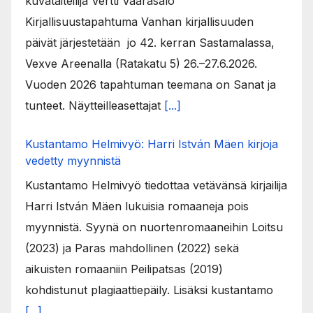
kuvataiteilija Vertti Vaarasalo
Kirjallisuustapahtuma Vanhan kirjallisuuden
päivät järjestetään jo 42. kerran Sastamalassa,
Vexve Areenalla (Ratakatu 5) 26.–27.6.2026.
Vuoden 2026 tapahtuman teemana on Sanat ja
tunteet. Näytteilleasettajat
[...]
Kustantamo Helmivyö: Harri István Mäen kirjoja
vedetty myynnistä
Kustantamo Helmivyö tiedottaa vetävänsä kirjailija
Harri István Mäen lukuisia romaaneja pois
myynnistä. Syynä on nuortenromaaneihin Loitsu
(2023) ja Paras mahdollinen (2022) sekä
aikuisten romaaniin Peilipatsas (2019)
kohdistunut plagiaattiepäily. Lisäksi kustantamo
[...]