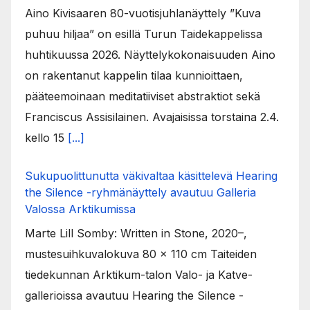
Aino Kivisaaren 80-vuotisjuhlanäyttely ”Kuva
puhuu hiljaa” on esillä Turun Taidekappelissa
huhtikuussa 2026. Näyttelykokonaisuuden Aino
on rakentanut kappelin tilaa kunnioittaen,
pääteemoinaan meditatiiviset abstraktiot sekä
Franciscus Assisilainen. Avajaisissa torstaina 2.4.
kello 15
[...]
Sukupuolittunutta väkivaltaa käsittelevä Hearing
the Silence -ryhmänäyttely avautuu Galleria
Valossa Arktikumissa
Marte Lill Somby: Written in Stone, 2020–,
mustesuihkuvalokuva 80 x 110 cm Taiteiden
tiedekunnan Arktikum-talon Valo- ja Katve-
gallerioissa avautuu Hearing the Silence -