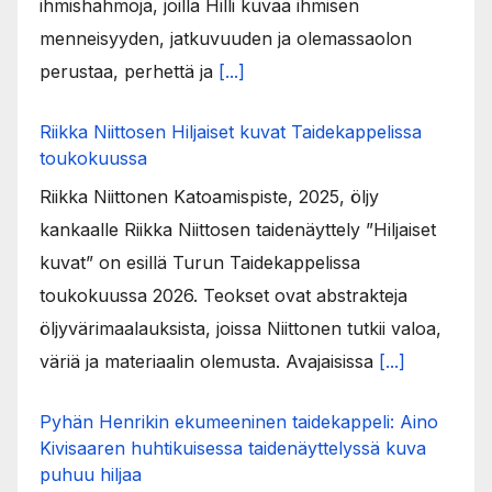
ihmishahmoja, joilla Hilli kuvaa ihmisen
menneisyyden, jatkuvuuden ja olemassaolon
perustaa, perhettä ja
[...]
Riikka Niittosen Hiljaiset kuvat Taidekappelissa
toukokuussa
Riikka Niittonen Katoamispiste, 2025, öljy
kankaalle Riikka Niittosen taidenäyttely ”Hiljaiset
kuvat” on esillä Turun Taidekappelissa
toukokuussa 2026. Teokset ovat abstrakteja
öljyvärimaalauksista, joissa Niittonen tutkii valoa,
väriä ja materiaalin olemusta. Avajaisissa
[...]
Pyhän Henrikin ekumeeninen taidekappeli: Aino
Kivisaaren huhtikuisessa taidenäyttelyssä kuva
puhuu hiljaa