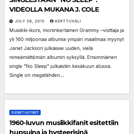
VIDEOLLA MUKANA J. COLE
JULY 28, 2015
KERTTUVALI
Musiikki-ikoni, moninkertainen Grammy –voittaja ja
yli 160 miljoonaa albumia ympäri maailmaa myynyt
Janet Jackson julkaisee uuden, vielä
nimeämättömän albumin syksyllä. Ensimmäinen
single ”No Sleep” julkaistiin kesäkuun alussa.
Single on megatähden…
YLEISET UUTISET
1960-luvun musiikkifanit esitettiin
hupsuina ja hysteerisinä