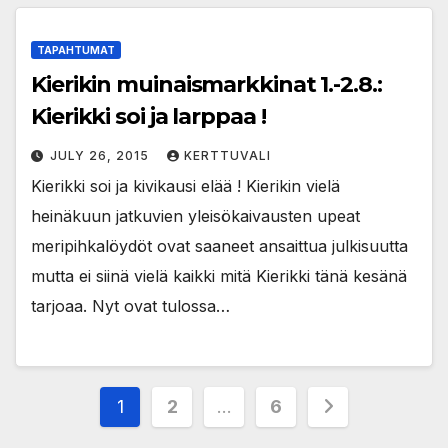
TAPAHTUMAT
Kierikin muinaismarkkinat 1.-2.8.:
Kierikki soi ja larppaa !
JULY 26, 2015
KERTTUVALI
Kierikki soi ja kivikausi elää ! Kierikin vielä
heinäkuun jatkuvien yleisökaivausten upeat
meripihkalöydöt ovat saaneet ansaittua julkisuutta
mutta ei siinä vielä kaikki mitä Kierikki tänä kesänä
tarjoaa. Nyt ovat tulossa…
Posts
1
2
…
6
pagination