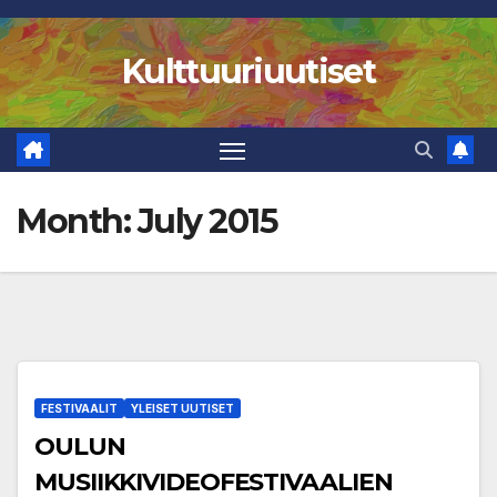
Skip
to
Kulttuuriuutiset
content
Month:
July 2015
FESTIVAALIT
YLEISET UUTISET
OULUN
MUSIIKKIVIDEOFESTIVAALIEN