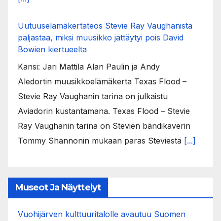
Uutuuselämäkertateos Stevie Ray Vaughanista
paljastaa, miksi muusikko jättäytyi pois David
Bowien kiertueelta
Kansi: Jari Mattila Alan Paulin ja Andy
Aledortin muusikkoelämäkerta Texas Flood –
Stevie Ray Vaughanin tarina on julkaistu
Aviadorin kustantamana. Texas Flood – Stevie
Ray Vaughanin tarina on Stevien bändikaverin
Tommy Shannonin mukaan paras Steviestä
[...]
Museot Ja Näyttelyt
Vuohijärven kulttuuritalolle avautuu Suomen