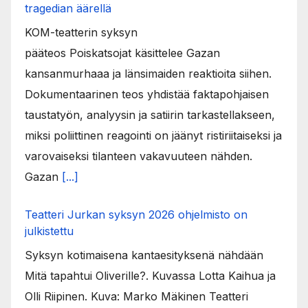
tragedian äärellä
KOM-teatterin syksyn
pääteos Poiskatsojat käsittelee Gazan
kansanmurhaaa ja länsimaiden reaktioita siihen.
Dokumentaarinen teos yhdistää faktapohjaisen
taustatyön, analyysin ja satiirin tarkastellakseen,
miksi poliittinen reagointi on jäänyt ristiriitaiseksi ja
varovaiseksi tilanteen vakavuuteen nähden.
Gazan
[...]
Teatteri Jurkan syksyn 2026 ohjelmisto on
julkistettu
Syksyn kotimaisena kantaesityksenä nähdään
Mitä tapahtui Oliverille?. Kuvassa Lotta Kaihua ja
Olli Riipinen. Kuva: Marko Mäkinen Teatteri