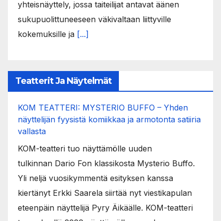
yhteisnäyttely, jossa taiteilijat antavat äänen
sukupuolittuneeseen väkivaltaan liittyville
kokemuksille ja
[...]
Teatterit Ja Näytelmät
KOM TEATTERI: MYSTERIO BUFFO – Yhden
näyttelijän fyysistä komiikkaa ja armotonta satiiria
vallasta
KOM-teatteri tuo näyttämölle uuden
tulkinnan Dario Fon klassikosta Mysterio Buffo.
Yli neljä vuosikymmentä esityksen kanssa
kiertänyt Erkki Saarela siirtää nyt viestikapulan
eteenpäin näyttelijä Pyry Äikäälle. KOM-teatteri