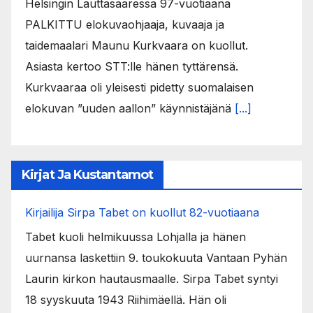
Helsingin Lauttasaaressa 97-vuotiaana
PALKITTU elokuvaohjaaja, kuvaaja ja
taidemaalari Maunu Kurkvaara on kuollut.
Asiasta kertoo STT:lle hänen tyttärensä.
Kurkvaaraa oli yleisesti pidetty suomalaisen
elokuvan ”uuden aallon” käynnistäjänä
[...]
Kirjat Ja Kustantamot
Kirjailija Sirpa Tabet on kuollut 82-vuotiaana
Tabet kuoli helmikuussa Lohjalla ja hänen
uurnansa laskettiin 9. toukokuuta Vantaan Pyhän
Laurin kirkon hautausmaalle. Sirpa Tabet syntyi
18 syyskuuta 1943 Riihimäellä. Hän oli