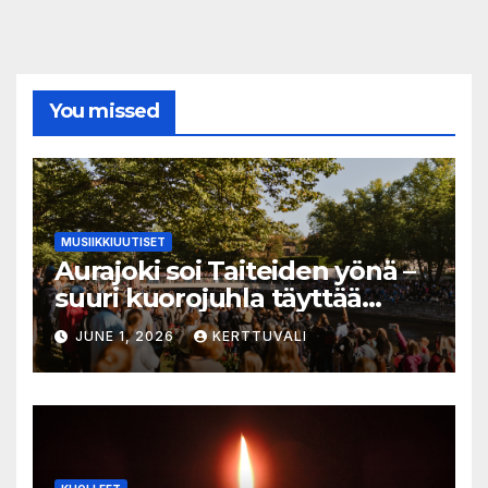
You missed
MUSIIKKIUUTISET
Aurajoki soi Taiteiden yönä –
suuri kuorojuhla täyttää
jokirannan musiikilla
JUNE 1, 2026
KERTTUVALI