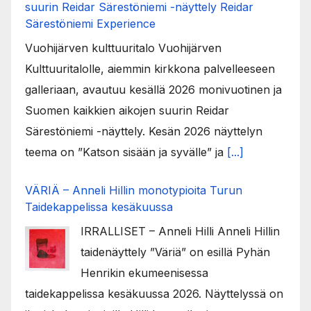
suurin Reidar Särestöniemi -näyttely Reidar
Särestöniemi Experience
Vuohijärven kulttuuritalo Vuohijärven
Kulttuuritalolle, aiemmin kirkkona palvelleeseen
galleriaan, avautuu kesällä 2026 monivuotinen ja
Suomen kaikkien aikojen suurin Reidar
Särestöniemi -näyttely. Kesän 2026 näyttelyn
teema on ”Katson sisään ja syvälle” ja
[...]
VÄRIÄ – Anneli Hillin monotypioita Turun
Taidekappelissa kesäkuussa
IRRALLISET – Anneli Hilli Anneli Hillin
taidenäyttely ”Väriä” on esillä Pyhän
Henrikin ekumeenisessa
taidekappelissa kesäkuussa 2026. Näyttelyssä on