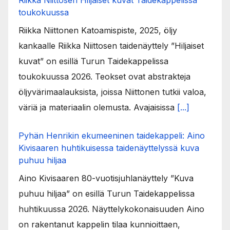
Riikka Niittosen Hiljaiset kuvat Taidekappelissa
toukokuussa
Riikka Niittonen Katoamispiste, 2025, öljy
kankaalle Riikka Niittosen taidenäyttely ”Hiljaiset
kuvat” on esillä Turun Taidekappelissa
toukokuussa 2026. Teokset ovat abstrakteja
öljyvärimaalauksista, joissa Niittonen tutkii valoa,
väriä ja materiaalin olemusta. Avajaisissa
[...]
Pyhän Henrikin ekumeeninen taidekappeli: Aino
Kivisaaren huhtikuisessa taidenäyttelyssä kuva
puhuu hiljaa
Aino Kivisaaren 80-vuotisjuhlanäyttely ”Kuva
puhuu hiljaa” on esillä Turun Taidekappelissa
huhtikuussa 2026. Näyttelykokonaisuuden Aino
on rakentanut kappelin tilaa kunnioittaen,