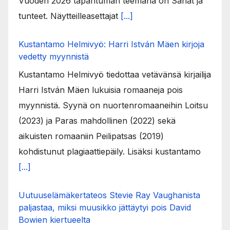
Vuoden 2026 tapahtuman teemana on Sanat ja
tunteet. Näytteilleasettajat
[...]
Kustantamo Helmivyö: Harri István Mäen kirjoja
vedetty myynnistä
Kustantamo Helmivyö tiedottaa vetävänsä kirjailija
Harri István Mäen lukuisia romaaneja pois
myynnistä. Syynä on nuortenromaaneihin Loitsu
(2023) ja Paras mahdollinen (2022) sekä
aikuisten romaaniin Peilipatsas (2019)
kohdistunut plagiaattiepäily. Lisäksi kustantamo
[...]
Uutuuselämäkertateos Stevie Ray Vaughanista
paljastaa, miksi muusikko jättäytyi pois David
Bowien kiertueelta