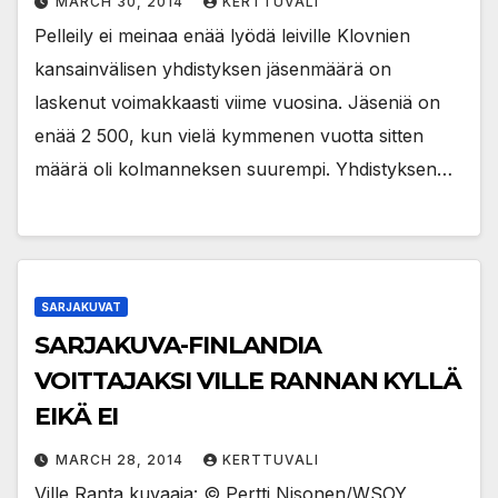
MARCH 30, 2014
KERTTUVALI
Pelleily ei meinaa enää lyödä leiville Klovnien
kansainvälisen yhdistyksen jäsenmäärä on
laskenut voimakkaasti viime vuosina. Jäseniä on
enää 2 500, kun vielä kymmenen vuotta sitten
määrä oli kolmanneksen suurempi. Yhdistyksen…
SARJAKUVAT
SARJAKUVA-FINLANDIA
VOITTAJAKSI VILLE RANNAN KYLLÄ
EIKÄ EI
MARCH 28, 2014
KERTTUVALI
Ville Ranta kuvaaja: © Pertti Nisonen/WSOY