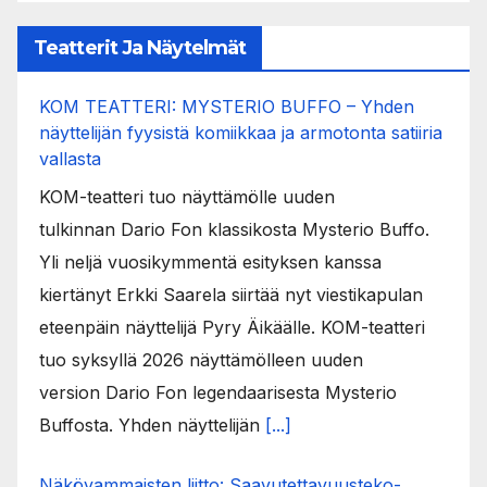
Teatterit Ja Näytelmät
KOM TEATTERI: MYSTERIO BUFFO – Yhden
näyttelijän fyysistä komiikkaa ja armotonta satiiria
vallasta
KOM-teatteri tuo näyttämölle uuden
tulkinnan Dario Fon klassikosta Mysterio Buffo.
Yli neljä vuosikymmentä esityksen kanssa
kiertänyt Erkki Saarela siirtää nyt viestikapulan
eteenpäin näyttelijä Pyry Äikäälle. KOM-teatteri
tuo syksyllä 2026 näyttämölleen uuden
version Dario Fon legendaarisesta Mysterio
Buffosta. Yhden näyttelijän
[...]
Näkövammaisten liitto: Saavutettavuusteko-