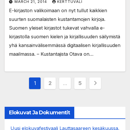
MARCH 21, 2014
KERTTUVALI
E-kirjaston valikoimaan on nyt tullut kaikkien
suurten suomalaisten kustantamojen kirjoja.
Suomen yleiset kirjastot tukevat vahvalla e-
kirjastolla suomen kielen ja kirjallisuuden säilymistä
yhä kansainvälisemmässä digitaalisen kirjallisuuden
maailmassa. – Kustantajista Otava on…
Posts
1
2
…
5
pagination
Elokuvat Ja Dokumentit
Uusi elokuvafestivaali Lauttasaareen kesäkuussa.