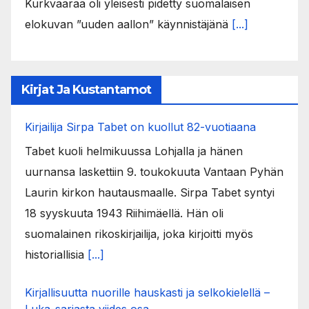
Kurkvaaraa oli yleisesti pidetty suomalaisen
elokuvan ”uuden aallon” käynnistäjänä
[...]
Kirjat Ja Kustantamot
Kirjailija Sirpa Tabet on kuollut 82-vuotiaana
Tabet kuoli helmikuussa Lohjalla ja hänen
uurnansa laskettiin 9. toukokuuta Vantaan Pyhän
Laurin kirkon hautausmaalle. Sirpa Tabet syntyi
18 syyskuuta 1943 Riihimäellä. Hän oli
suomalainen rikoskirjailija, joka kirjoitti myös
historiallisia
[...]
Kirjallisuutta nuorille hauskasti ja selkokielellä –