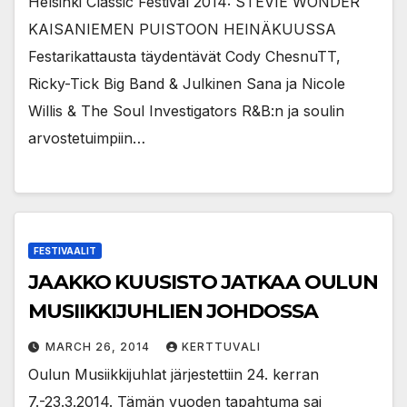
Helsinki Classic Festival 2014: STEVIE WONDER
KAISANIEMEN PUISTOON HEINÄKUUSSA
Festarikattausta täydentävät Cody ChesnuTT,
Ricky-Tick Big Band & Julkinen Sana ja Nicole
Willis & The Soul Investigators R&B:n ja soulin
arvostetuimpiin…
FESTIVAALIT
JAAKKO KUUSISTO JATKAA OULUN
MUSIIKKIJUHLIEN JOHDOSSA
MARCH 26, 2014
KERTTUVALI
Oulun Musiikkijuhlat järjestettiin 24. kerran
7.-23.3.2014. Tämän vuoden tapahtuma sai