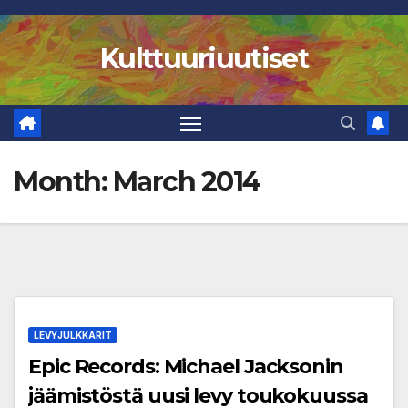
Skip
to
Kulttuuriuutiset
content
Month:
March 2014
LEVYJULKKARIT
Epic Records: Michael Jacksonin
jäämistöstä uusi levy toukokuussa