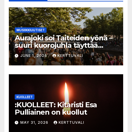
MUSIIKKIUUTISET
Aurajoki soi Taiteiden yönä –
suuri kuorojuhla täyttää
jokirannan musiikilla
JUNE 1, 2026
KERTTUVALI
KUOLLEET
:KUOLLEET: Kitaristi Esa
Pulliainen on kuollut
MAY 31, 2026
KERTTUVALI