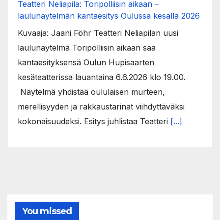
Teatteri Neliapila: Toripolliisin aikaan –
laulunäytelmän kantaesitys Oulussa kesällä 2026
Kuvaaja: Jaani Föhr Teatteri Neliapilan uusi
laulunäytelmä Toripolliisin aikaan saa
kantaesityksensä Oulun Hupisaarten
kesäteatterissa lauantaina 6.6.2026 klo 19.00.
Näytelmä yhdistää oululaisen murteen,
merellisyyden ja rakkaustarinat viihdyttäväksi
kokonaisuudeksi. Esitys juhlistaa Teatteri
[...]
You missed