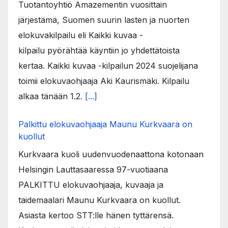
Tuotantoyhtiö Amazementin vuosittain
järjestämä, Suomen suurin lasten ja nuorten
elokuvakilpailu eli Kaikki kuvaa -
kilpailu pyörähtää käyntiin jo yhdettätoista
kertaa. Kaikki kuvaa -kilpailun 2024 suojelijana
toimii elokuvaohjaaja Aki Kaurismäki. Kilpailu
alkaa tänään 1.2.
[...]
Palkittu elokuvaohjaaja Maunu Kurkvaara on
kuollut
Kurkvaara kuoli uudenvuodenaattona kotonaan
Helsingin Lauttasaaressa 97-vuotiaana
PALKITTU elokuvaohjaaja, kuvaaja ja
taidemaalari Maunu Kurkvaara on kuollut.
Asiasta kertoo STT:lle hänen tyttärensä.