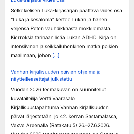
Luka-sarjasta viides osa
Selkokielisen Luka-kirjasarjan päättävä viides osa
”Luka ja kesäloma” kertoo Lukan ja hänen
veljensä Peten vauhdikkaasta mökkilomasta.
Kierroksia tarinaan lisää Lukan ADHD. Kirja on
intensiivinen ja seikkailuhenkinen matka poikien
maailmaan, johon
[...]
Vanhan kirjallisuuden päivien ohjelma ja
näytteilleasettajat julkistettu
Vuoden 2026 teemakuvan on suunnitellut
kuvataiteilija Vertti Vaarasalo
Kirjallisuustapahtuma Vanhan kirjallisuuden
päivät järjestetään jo 42. kerran Sastamalassa,
Vexve Areenalla (Ratakatu 5) 26.–27.6.2026.