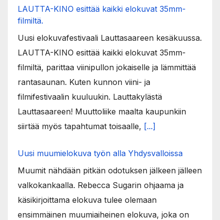
LAUTTA-KINO esittää kaikki elokuvat 35mm-
filmiltä.
Uusi elokuvafestivaali Lauttasaareen kesäkuussa.
LAUTTA-KINO esittää kaikki elokuvat 35mm-
filmiltä, parittaa viinipullon jokaiselle ja lämmittää
rantasaunan. Kuten kunnon viini- ja
filmifestivaalin kuuluukin. Lauttakylästä
Lauttasaareen! Muuttoliike maalta kaupunkiin
siirtää myös tapahtumat toisaalle,
[...]
Uusi muumielokuva työn alla Yhdysvalloissa
Muumit nähdään pitkän odotuksen jälkeen jälleen
valkokankaalla. Rebecca Sugarin ohjaama ja
käsikirjoittama elokuva tulee olemaan
ensimmäinen muumiaiheinen elokuva, joka on