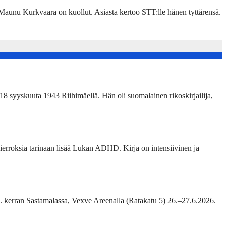
unu Kurkvaara on kuollut. Asiasta kertoo STT:lle hänen tyttärensä.
18 syyskuuta 1943 Riihimäellä. Hän oli suomalainen rikoskirjailija,
erroksia tarinaan lisää Lukan ADHD. Kirja on intensiivinen ja
2. kerran Sastamalassa, Vexve Areenalla (Ratakatu 5) 26.–27.6.2026.