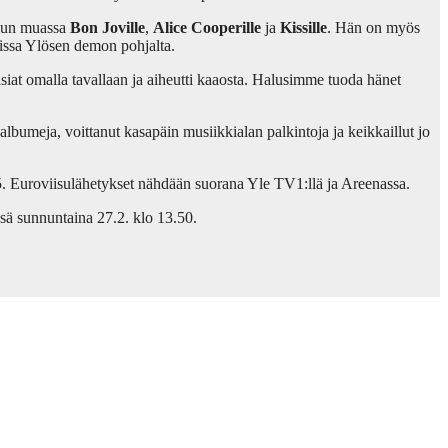
muun muassa
Bon Joville
,
Alice Cooperille
ja
Kissille
. Hän on myös
issa Ylösen demon pohjalta.
 asiat omalla tavallaan ja aiheutti kaaosta. Halusimme tuoda hänet
lbumeja, voittanut kasapäin musiikkialan palkintoja ja keikkaillut jo
.5. Euroviisulähetykset nähdään suorana Yle TV1:llä ja Areenassa.
sä sunnuntaina 27.2. klo 13.50.