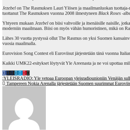
Jezebel
on The Rasmuksen Lauri Ylösen ja maailmanluokan tuottaja
tuottanut The Rasmuksen vuonna 2008 ilmestyneen
Black Roses
-alb
Yhtyeen mukaan
Jezebel
on biisi vahvoille ja itsenäisille naisille, 
moderniin maailmaan. Biisi on myös vähän humoristinen, mikä on R
Lähes 30 vuotta pystyssä ollut The Rasmus on yksi Suomen kansainväl
vuosia maailmalla.
Eurovision Song Contest eli Euroviisut järjestetään tänä vuonna Itali
Kaikki UMK22-esitykset löytyvät Yle Areenasta ja ne voi upottaa mil
Post
:YLEISRADIO: Yle vetoaa Euroopan yleisradiounioniin Venäjän sulke
Tampereen Nokia Arenalla järjestetään Suomen suurimmat Euroviisu
navigation