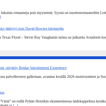
n lukuisia romaaneja pois myynnistä. Syynä on nuortenromaaneihin Loit
]
ko jättäytyi pois David Bowien kiertueelta
a Texas Flood – Stevie Ray Vaughanin tarina on julkaistu Aviadorin k
emi -näyttely Reidar Särestöniemi Experience
kona palvelleeseen galleriaan, avautuu kesällä 2026 monivuotinen ja Su
ssa
Väriä” on esillä Pyhän Henrikin ekumeenisessa taidekappelissa kesäku
rhettä ja
[...]