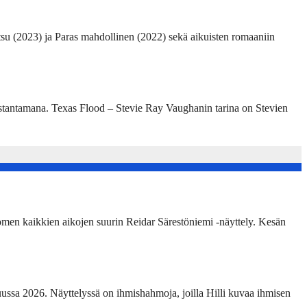
su (2023) ja Paras mahdollinen (2022) sekä aikuisten romaaniin
ustantamana. Texas Flood – Stevie Ray Vaughanin tarina on Stevien
omen kaikkien aikojen suurin Reidar Särestöniemi -näyttely. Kesän
ussa 2026. Näyttelyssä on ihmishahmoja, joilla Hilli kuvaa ihmisen