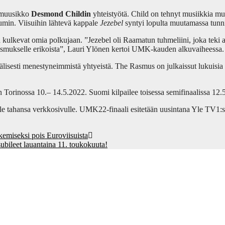
-muusikko
Desmond Childin
yhteistyötä. Child on tehnyt musiikkia 
umin. Viisuihin lähtevä kappale
Jezebel
syntyi lopulta muutamassa tunn
jotka kulkevat omia polkujaan. ”Jezebel oli Raamatun tuhmeliini, joka teki
asmukselle erikoista”, Lauri Ylönen kertoi UMK-kauden alkuvaiheessa.
isesti menestyneimmistä yhtyeistä. The Rasmus on julkaissut lukuisia a
an Torinossa 10.– 14.5.2022. Suomi kilpailee toisessa semifinaalissa 12
le tahansa verkkosivulle. UMK22-finaali esitetään uusintana Yle TV1:s
miseksi pois Euroviisuista
bileet lauantaina 11. toukokuuta!