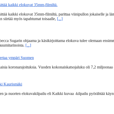
tää kaikki elokuvat 35mm-filmiltä.
 kaikki elokuvat 35mm-filmiltä, parittaa viinipullon jokaiselle ja lämm
n siirtää myös tapahtumat toisaalle,
[...]
becca Sugarin ohjaama ja käsikirjoittama elokuva tulee olemaan ensim
uumitarinoista.
[...]
kertaa ympäri Suomen
ia koronarajoituksia. Vuoden kokonaiskatsojaluku oli 7,2 miljoonaa 
Aki Kaurismäki
 ja nuorten elokuvakilpailu eli Kaikki kuvaa -kilpailu pyörähtää käynti