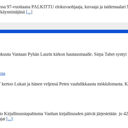
sa 97-vuotiaana PALKITTU elokuvaohjaaja, kuvaaja ja taidemaalari Ma
” käynnistäjänä
[...]
kokuuta Vantaan Pyhän Laurin kirkon hautausmaalle. Sirpa Tabet syntyi 
 osa
a” kertoo Lukan ja hänen veljensä Peten vauhdikkaasta mökkilomasta. Ki
lo Kirjallisuustapahtuma Vanhan kirjallisuuden päivät järjestetään jo 4
ajat
[...]