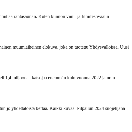
ittää rantasaunan. Kuten kunnon viini- ja filmifestivaalin
mäinen muumiaiheinen elokuva, joka on tuotettu Yhdysvalloissa. Uusi
eli 1,4 miljoonaa katsojaa enemmän kuin vuonna 2022 ja noin
in jo yhdettätoista kertaa. Kaikki kuvaa -kilpailun 2024 suojelijana