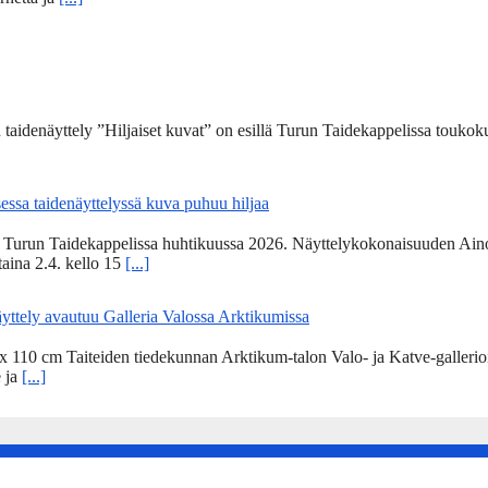
 taidenäyttely ”Hiljaiset kuvat” on esillä Turun Taidekappelissa toukoku
ssa taidenäyttelyssä kuva puhuu hiljaa
ä Turun Taidekappelissa huhtikuussa 2026. Näyttelykokonaisuuden Aino
staina 2.4. kello 15
[...]
äyttely avautuu Galleria Valossa Arktikumissa
10 cm Taiteiden tiedekunnan Arktikum-talon Valo- ja Katve-gallerioissa
e ja
[...]