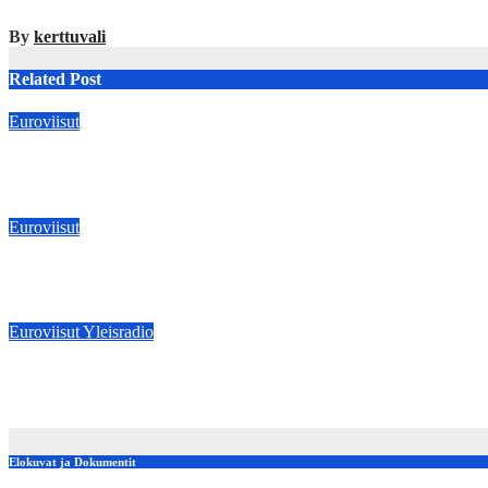
By
kerttuvali
Related Post
Euroviisut
Bulgaria voitti Euroviisut – Suomen Linda Lampenius ja Pete Park
May 17, 2026
kerttuvali
Euroviisut
Tampereen Nokia Arenalla järjestetään Suomen suurimmat Eurovi
Feb 22, 2024
kerttuvali
Euroviisut
Yleisradio
:YLEISRADIO: Yle vetoaa Euroopan yleisradiounioniin Venäjän 
Feb 25, 2022
kerttuvali
Elokuvat ja Dokumentit