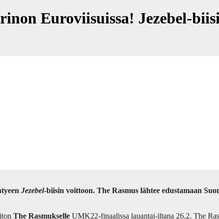
non Euroviisuissa! Jezebel-biisi
htyeen
Jezebel
-biisin voittoon. The Rasmus lähtee edustamaan Suom
oiton
The Rasmukselle
UMK22-finaalissa lauantai-iltana 26.2. The Rasm