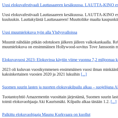
Uusi elokuvafestivaali Lauttasaareen kesäkuussa. LAUTTA-KINO esit
Uusi elokuvafestivaali Lauttasaareen kesäkuussa. LAUTTA-KINO esittää
kuuluukin. Lauttakylästä Lauttasaareen! Muuttoliike maalta kaupunkii
Uusi muumielokuva työn alla Yhdysvalloissa
Muumit nähdään pitkän odotuksen jälkeen jälleen valkokankaalla. Re
muumielokuva on ensimmäinen Hollywood-sovitus Tove Janssonin m
Elokuvavuosi 2023: Elokuvissa käytiin viime vuonna 7,2 miljoonaa 
2023 oli kuluvan vuosikymmenen ensimmäinen vuosi ilman minkäänlais
kaksinkertainen vuosien 2020 ja 2021 lukuihin
[...]
Suomen suurin lasten ja nuorten elokuvakilpailu alkaa – suojelijana 
Tuotantoyhtiö Amazementin vuosittain järjestämä, Suomen suurin lasten
toimii elokuvaohjaaja Aki Kaurismäki. Kilpailu alkaa tänään 1.2.
[...]
Palkittu elokuvaohjaaja Maunu Kurkvaara on kuollut