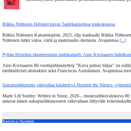
Riikka Niittosen Hiljaiset kuvat Taidekappelissa toukokuussa
Riikka Niittonen Katoamispiste, 2025, öljy kankaalle Riikka Niittosen
Niittonen tutkii valoa, väriä ja materiaalin olemusta. Avajaisissa
[...]
Pyhän Henrikin ekumeeninen taidekappeli: Aino Kivisaaren huhtikuise
Aino Kivisaaren 80-vuotisjuhlanäyttely ”Kuva puhuu hiljaa” on esill
meditatiiviset abstraktiot sekä Franciscus Assisilainen. Avajaisissa tor
Sukupuolittunutta väkivaltaa käsittelevä Hearing the Silence -ryhmän
Marte Lill Somby: Written in Stone, 2020–, mustesuihkuvalokuva 80 x 1
antavat äänen sukupuolittuneeseen väkivaltaan liittyville kokemuksill
Teatterit ja Näytelmät