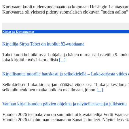
Kurkvaara kuoli uudenvuodenaattona kotonaan Helsingin Lauttasaares
Kurkvaaraa oli yleisesti pidetty suomalaisen elokuvan ”uuden aallon
Kirjat ja Kustantamot
Kirjailija Sirpa Tabet on kuollut 82-vuotiaana
Tabet kuoli helmikuussa Lohjalla ja hänen uurnansa laskettiin 9. tou
joka kirjoitti myös historiallisia
[...]
Kirjallisuutta nuorille hauskasti ja selkokielellä – Luka-sarjasta viides
Selkokielisen Luka-kirjasarjan päättävä viides osa ”Luka ja kesälom
seikkailuhenkinen matka poikien maailmaan, johon
[...]
Vanhan kirjallisuuden päivien ohjelma ja näytteilleasettajat julkistettu
Vuoden 2026 teemakuvan on suunnitellut kuvataiteilija Vertti Vaarasa
Vuoden 2026 tapahtuman teemana on Sanat ja tunteet. Näytteilleasett