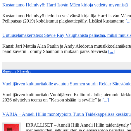
Kustantamo Helmivyö: Harri István Mäen kirjoja vedetty myynnistä
Kustantamo Helmivyö tiedottaa vetävänsä kirjailija Harri István Mäe
Peilipatsas (2019) kohdistunut plagiaattiepäily. Lisäksi kustantamo
[...
Uutuuselämäkertateos Stevie Ray Vaughanista paljastaa, miksi muusik
Kansi: Jari Mattila Alan Paulin ja Andy Aledortin muusikkoelämäkert
bändikaverin Tommy Shannonin mukaan paras Steviestä
[...]
Museot ja Näyttelyt
Vuohijärven kulttuuritalolle avautuu Suomen suurin Reidar Särestöni
Vuohijärven kulttuuritalo Vuohijärven Kulttuuritalolle, aiemmin kirk
2026 näyttelyn teema on ”Katson sisään ja syvälle” ja
[...]
VÄRIÄ – Anneli Hillin monotypioita Turun Taidekappelissa kesäkuu
IRRALLISET – Anneli Hilli Anneli Hillin taidenäyttely ”
menneisyyden, jatkuvuuden ja olemassaolon perustaa, pe