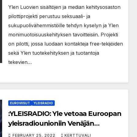
Ylen Luovien sisältöjen ja median kehitysosaston
pilottiprojekti perustuu seksuaali- ja
sukupuolivähemmistöille tehdyn kyselyn ja Ylen
monimuotoisuuskehityksen tavoitteisiin. Projekti
on pilotti, jossa luodaan kontakteja free-tekijöiden
sekä Ylen tuotekehityksen ja tuotantoja
tekevien…
EUROVIISUT
YLEISRADIO
:YLEISRADIO: Yle vetoaa Euroopan
yleisradiounioniin Venäjän
sulkemiseksi pois Euroviisuista
FEBRUARY 25, 2022
KERTTUVALI