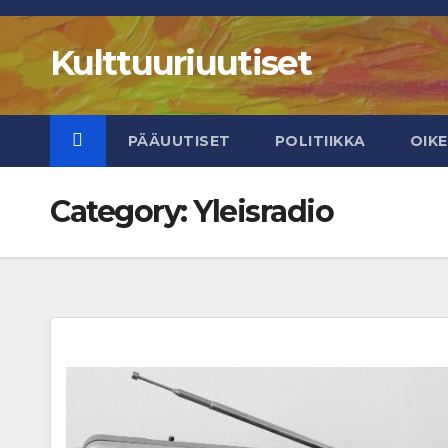
Skip
to
Kulttuuriuutiset
content
PÄÄUUTISET
POLITIIKKA
OIK
Category:
Yleisradio