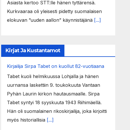
Asiasta kertoo STT:lle hänen tyttärensä.
Kurkvaaraa oli yleisesti pidetty suomalaisen
elokuvan ”uuden aallon” käynnistäjänä
[...]
Kirjat Ja Kustantamot
Kirjailija Sirpa Tabet on kuollut 82-vuotiaana
Tabet kuoli helmikuussa Lohjalla ja hänen
uurnansa laskettiin 9. toukokuuta Vantaan
Pyhän Laurin kirkon hautausmaalle. Sirpa
Tabet syntyi 18 syyskuuta 1943 Riihimäellä.
Hän oli suomalainen rikoskirjailija, joka kirjoitti
myös historiallisia
[...]