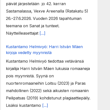
päivät järjestetään jo 42. kerran
Sastamalassa, Vexve Areenalla (Ratakatu 5)
26.–27.6.2026. Vuoden 2026 tapahtuman
teemana on Sanat ja tunteet.
Näytteilleasettajat
[...]
Kustantamo Helmivyö: Harri István Mäen
kirjoja vedetty myynnistä
Kustantamo Helmivyö tiedottaa vetävänsä
kirjailija Harri István Mäen lukuisia romaaneja
pois myynnistä. Syynä on
nuortenromaaneihin Loitsu (2023) ja Paras
mahdollinen (2022) sekä aikuisten romaaniin
Peilipatsas (2019) kohdistunut plagiaattiepäily.
Lisäksi kustantamo
[...]