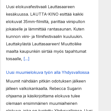
Uusi elokuvafestivaali Lauttasaareen
kesäkuussa. LAUTTA-KINO esittää kaikki
elokuvat 35mm-filmiltä, parittaa viinipullon
jokaiselle ja lämmittää rantasaunan. Kuten
kunnon viini- ja filmifestivaalin kuuluukin.
Lauttakylästä Lauttasaareen! Muuttoliike
maalta kaupunkiin siirtää myös tapahtumat
toisaalle,
[...]
Uusi muumielokuva työn alla Yhdysvalloissa
Muumit nähdään pitkän odotuksen jälkeen
jälleen valkokankaalla. Rebecca Sugarin
ohjaama ja käsikirjoittama elokuva tulee
olemaan ensimmäinen muumiaiheinen
elokuva, joka on tuotettu Yhdysvalloissa. Uusi