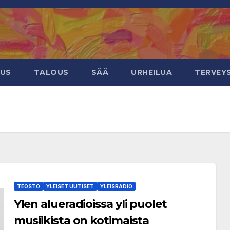
EUS
TALOUS
SÄÄ
URHEILUA
TERVEY
TEOSTO
YLEISET UUTISET
YLEISRADIO
Ylen alueradioissa yli puolet
musiikista on kotimaista