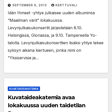
SEPTEMBER 9, 2013
KERTTUVALI
Idän Ihmeet -yhtye julkaisee uuden albuminsa
”Maailman värit” lokakuussa.
Levynjulkaisukonsertit järjestetään 8.10.
Helsingissä, Gloriassa, ja 9.10. Tampereella Yo-
talolla. Levynjulkaisukonserttien lisäksi yhtye tekee
syksyn aikana kiertueen, jonka nimi on
”Yksisarvisia ja…
KUVATAIDEAKATEMIA
Kuvataideakatemia avaa
lokakuussa uuden taidetilan