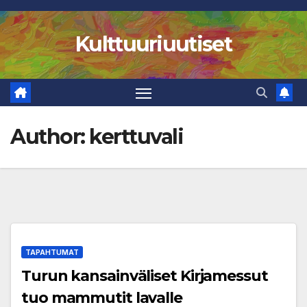
Skip
to
Kulttuuriuutiset
content
Author:
kerttuvali
TAPAHTUMAT
Turun kansainväliset Kirjamessut
tuo mammutit lavalle