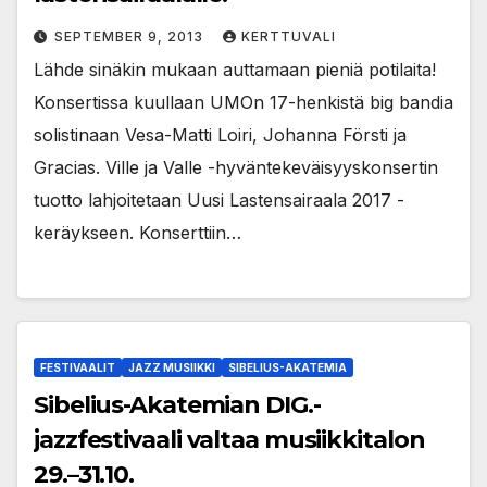
SEPTEMBER 9, 2013
KERTTUVALI
Lähde sinäkin mukaan auttamaan pieniä potilaita!
Konsertissa kuullaan UMOn 17-henkistä big bandia
solistinaan Vesa-Matti Loiri, Johanna Försti ja
Gracias. Ville ja Valle -hyväntekeväisyyskonsertin
tuotto lahjoitetaan Uusi Lastensairaala 2017 -
keräykseen. Konserttiin…
FESTIVAALIT
JAZZ MUSIIKKI
SIBELIUS-AKATEMIA
Sibelius-Akatemian DIG.-
jazzfestivaali valtaa musiikkitalon
29.–31.10.