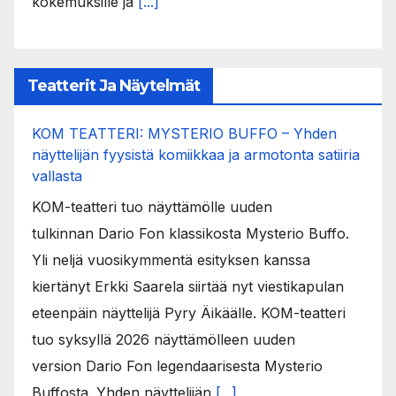
kokemuksille ja
[...]
Teatterit Ja Näytelmät
KOM TEATTERI: MYSTERIO BUFFO – Yhden
näyttelijän fyysistä komiikkaa ja armotonta satiiria
vallasta
KOM-teatteri tuo näyttämölle uuden
tulkinnan Dario Fon klassikosta Mysterio Buffo.
Yli neljä vuosikymmentä esityksen kanssa
kiertänyt Erkki Saarela siirtää nyt viestikapulan
eteenpäin näyttelijä Pyry Äikäälle. KOM-teatteri
tuo syksyllä 2026 näyttämölleen uuden
version Dario Fon legendaarisesta Mysterio
Buffosta. Yhden näyttelijän
[...]