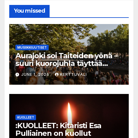
You missed
MUSIIKKIUUTISET
Aurajoki soi Taiteiden yönä –
suuri kuorojuhla täyttää
jokirannan musiikilla
JUNE 1, 2026
KERTTUVALI
KUOLLEET
:KUOLLEET: Kitaristi Esa
Pulliainen on kuollut