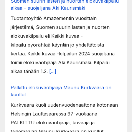
Suomen suurin lasten ja nuorten elokuvakilpailu
alkaa – suojelijana Aki Kaurismäki
Tuotantoyhtiö Amazementin vuosittain
järjestämä, Suomen suurin lasten ja nuorten
elokuvakilpailu eli Kaikki kuvaa -
kilpailu pyörähtää käyntiin jo yhdettätoista
kertaa. Kaikki kuvaa -kilpailun 2024 suojelijana
toimii elokuvaohjaaja Aki Kaurismäki. Kilpailu
alkaa tänään 1.2.
[...]
Palkittu elokuvaohjaaja Maunu Kurkvaara on
kuollut
Kurkvaara kuoli uudenvuodenaattona kotonaan
Helsingin Lauttasaaressa 97-vuotiaana
PALKITTU elokuvaohjaaja, kuvaaja ja
taidemaalari Maunu Kurkvaara on kuollut.