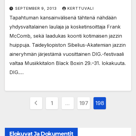
SEPTEMBER 9, 2013
KERTTUVALI
Tapahtuman kansainvälisenä tähtenä nähdään
yhdysvaltalainen laulaja ja kosketinsoittaja Frank
McComb, sekä laadukas koonti kotimaisen jazzin
huippuja. Taideyliopiston Sibelius-Akatemian jazzin
aineryhmän järjestämä vuosittainen DIG.-festivaali
valtaa Musiikkitalon Black Boxin 29.–31. lokakuuta.
DIG.…
Posts
1
…
197
198
pagination
Elokuvat Ja Dokumentit