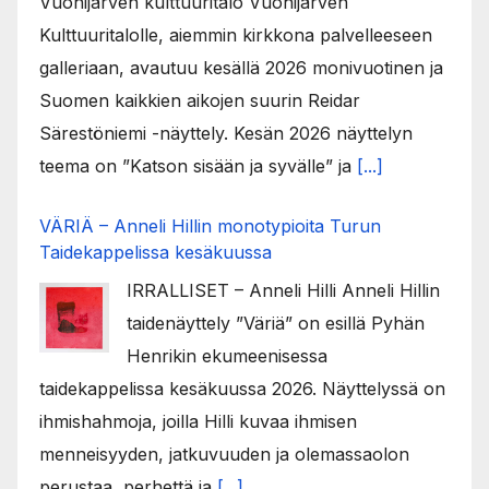
Vuohijärven kulttuuritalo Vuohijärven
Kulttuuritalolle, aiemmin kirkkona palvelleeseen
galleriaan, avautuu kesällä 2026 monivuotinen ja
Suomen kaikkien aikojen suurin Reidar
Särestöniemi -näyttely. Kesän 2026 näyttelyn
teema on ”Katson sisään ja syvälle” ja
[...]
VÄRIÄ – Anneli Hillin monotypioita Turun
Taidekappelissa kesäkuussa
IRRALLISET – Anneli Hilli Anneli Hillin
taidenäyttely ”Väriä” on esillä Pyhän
Henrikin ekumeenisessa
taidekappelissa kesäkuussa 2026. Näyttelyssä on
ihmishahmoja, joilla Hilli kuvaa ihmisen
menneisyyden, jatkuvuuden ja olemassaolon
perustaa, perhettä ja
[...]