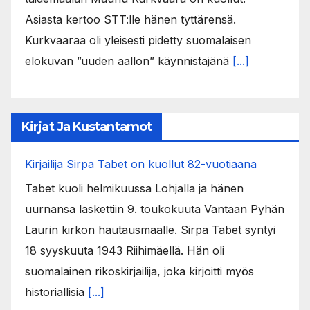
Asiasta kertoo STT:lle hänen tyttärensä.
Kurkvaaraa oli yleisesti pidetty suomalaisen
elokuvan ”uuden aallon” käynnistäjänä
[...]
Kirjat Ja Kustantamot
Kirjailija Sirpa Tabet on kuollut 82-vuotiaana
Tabet kuoli helmikuussa Lohjalla ja hänen
uurnansa laskettiin 9. toukokuuta Vantaan Pyhän
Laurin kirkon hautausmaalle. Sirpa Tabet syntyi
18 syyskuuta 1943 Riihimäellä. Hän oli
suomalainen rikoskirjailija, joka kirjoitti myös
historiallisia
[...]