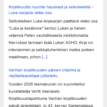
Kirjallisuutta nuorille hauskasti ja selkokielellä –
Luka-sarjasta viides osa
Selkokielisen Luka-kirjasarjan päättävä viides osa
”Luka ja kesäloma” kertoo Lukan ja hänen
veljensä Peten vauhdikkaasta mökkilomasta.
Kierroksia tarinaan lisää Lukan ADHD. Kirja on
intensiivinen ja seikkailuhenkinen matka poikien
maailmaan, johon
[...]
Vanhan kirjallisuuden päivien ohjelma ja
näytteilleasettajat julkistettu
Vuoden 2026 teemakuvan on suunnitellut
kuvataiteilija Vertti Vaarasalo
Kirjallisuustapahtuma Vanhan kirjallisuuden
päivät järjestetään jo 42. kerran Sastamalassa,