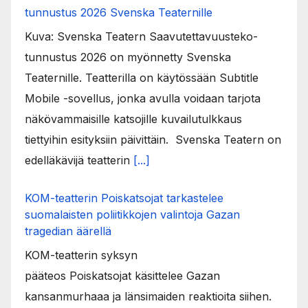
tunnustus 2026 Svenska Teaternille
Kuva: Svenska Teatern Saavutettavuusteko-
tunnustus 2026 on myönnetty Svenska
Teaternille. Teatterilla on käytössään Subtitle
Mobile -sovellus, jonka avulla voidaan tarjota
näkövammaisille katsojille kuvailutulkkaus
tiettyihin esityksiin päivittäin. Svenska Teatern on
edelläkävijä teatterin
[...]
KOM-teatterin Poiskatsojat tarkastelee
suomalaisten poliitikkojen valintoja Gazan
tragedian äärellä
KOM-teatterin syksyn
pääteos Poiskatsojat käsittelee Gazan
kansanmurhaaa ja länsimaiden reaktioita siihen.