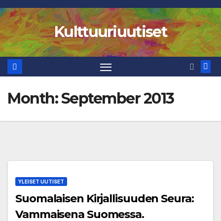
Skip
to
Kulttuuriuutiset
content
Month:
September 2013
YLEISET UUTISET
Suomalaisen Kirjallisuuden Seura:
Vammaisena Suomessa.