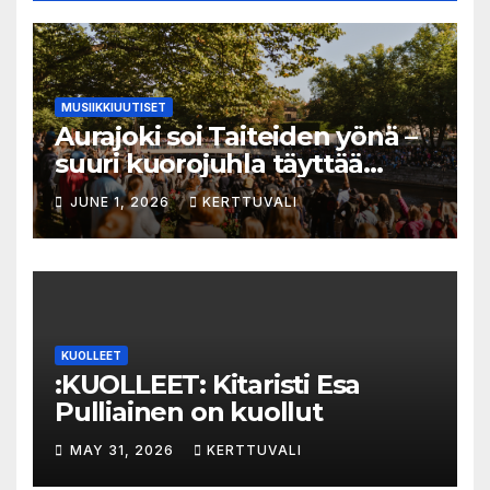
MUSIIKKIUUTISET
Aurajoki soi Taiteiden yönä –
suuri kuorojuhla täyttää
jokirannan musiikilla
JUNE 1, 2026
KERTTUVALI
KUOLLEET
:KUOLLEET: Kitaristi Esa
Pulliainen on kuollut
MAY 31, 2026
KERTTUVALI