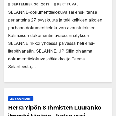
SEPTEMBER 30, 2013
KERTTUVALI
SELÄNNE-dokumenttielokuva sai ensi-iltansa
perjantaina 27. syyskuuta ja teki kaikkien aikojen
parhaan dokumenttielokuvan avaustuloksen.
Kotimaisen dokumentin avausennätyksen
SELÄNNE rikkoi yhdessä päivässä heti ensi-
iltapäivänään. SELÄNNE, JP Siilin ohjaama
dokumenttielokuva jääkiekkoilija Teemu
Selänteestä,…
LEVYJULKKARIT
Herra Ylpön & Ihmisten Luuranko
ilmestyi tänään – katso uusi