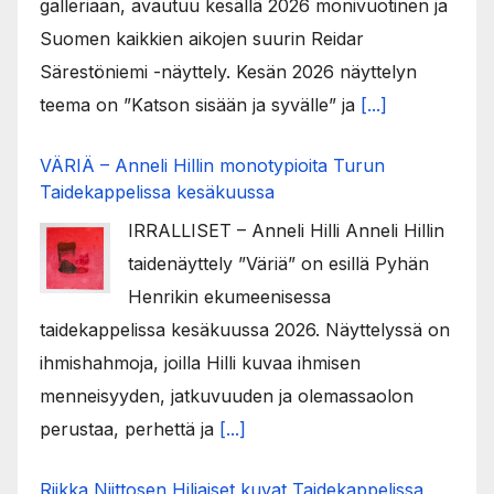
galleriaan, avautuu kesällä 2026 monivuotinen ja
Suomen kaikkien aikojen suurin Reidar
Särestöniemi -näyttely. Kesän 2026 näyttelyn
teema on ”Katson sisään ja syvälle” ja
[...]
VÄRIÄ – Anneli Hillin monotypioita Turun
Taidekappelissa kesäkuussa
IRRALLISET – Anneli Hilli Anneli Hillin
taidenäyttely ”Väriä” on esillä Pyhän
Henrikin ekumeenisessa
taidekappelissa kesäkuussa 2026. Näyttelyssä on
ihmishahmoja, joilla Hilli kuvaa ihmisen
menneisyyden, jatkuvuuden ja olemassaolon
perustaa, perhettä ja
[...]
Riikka Niittosen Hiljaiset kuvat Taidekappelissa