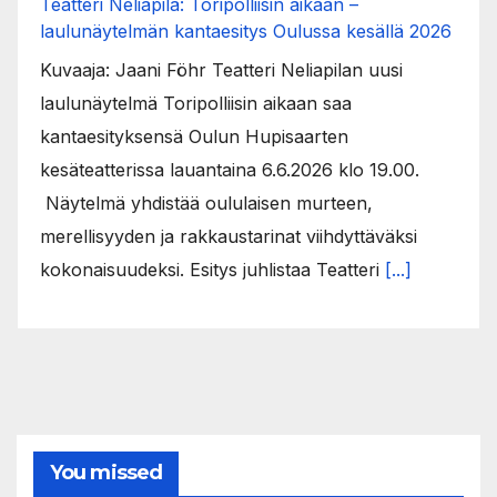
Teatteri Neliapila: Toripolliisin aikaan –
laulunäytelmän kantaesitys Oulussa kesällä 2026
Kuvaaja: Jaani Föhr Teatteri Neliapilan uusi
laulunäytelmä Toripolliisin aikaan saa
kantaesityksensä Oulun Hupisaarten
kesäteatterissa lauantaina 6.6.2026 klo 19.00.
Näytelmä yhdistää oululaisen murteen,
merellisyyden ja rakkaustarinat viihdyttäväksi
kokonaisuudeksi. Esitys juhlistaa Teatteri
[...]
You missed