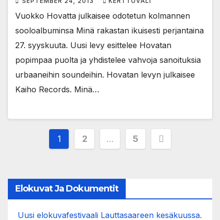
SEPTEMBER 24, 2013
KERTTUVALI
Vuokko Hovatta julkaisee odotetun kolmannen
sooloalbuminsa Minä rakastan ikuisesti perjantaina
27. syyskuuta. Uusi levy esittelee Hovatan
popimpaa puolta ja yhdistelee vahvoja sanoituksia
urbaaneihin soundeihin. Hovatan levyn julkaisee
Kaiho Records. Minä…
Posts
1
2
…
5
pagination
Elokuvat Ja Dokumentit
Uusi elokuvafestivaali Lauttasaareen kesäkuussa.