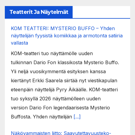
Teatterit Ja Näytelmät
KOM TEATTERI: MYSTERIO BUFFO – Yhden
näyttelijän fyysistä komiikkaa ja armotonta satiiria
vallasta
KOM-teatteri tuo näyttämölle uuden
tulkinnan Dario Fon klassikosta Mysterio Buffo.
Yli neljä vuosikymmentä esityksen kanssa
kiertänyt Erkki Saarela siirtää nyt viestikapulan
eteenpäin näyttelijä Pyry Äikäälle. KOM-teatteri
tuo syksyllä 2026 näyttämölleen uuden
version Dario Fon legendaarisesta Mysterio
Buffosta. Yhden näyttelijän
[...]
Näkövammaisten liitto: Saavutettavuusteko-