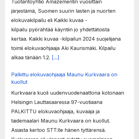
Tuotantoyhtiö Amazementin vuosittain
järjestämä, Suomen suurin lasten ja nuorten
elokuvakilpailu eli Kaikki kuvaa -
kilpailu pyörähtää käyntiin jo yhdettätoista
kertaa. Kaikki kuvaa -kilpailun 2024 suojelijana
toimii elokuvaohjaaja Aki Kaurismäki. Kilpailu
alkaa tänään 1.2.
[...]
Palkittu elokuvaohjaaja Maunu Kurkvaara on
kuollut
Kurkvaara kuoli uudenvuodenaattona kotonaan
Helsingin Lauttasaaressa 97-vuotiaana
PALKITTU elokuvaohjaaja, kuvaaja ja
taidemaalari Maunu Kurkvaara on kuollut.
Asiasta kertoo STT:lle hänen tyttärensä.