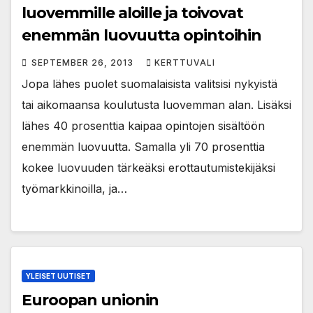
luovemmille aloille ja toivovat
enemmän luovuutta opintoihin
SEPTEMBER 26, 2013
KERTTUVALI
Jopa lähes puolet suomalaisista valitsisi nykyistä
tai aikomaansa koulutusta luovemman alan. Lisäksi
lähes 40 prosenttia kaipaa opintojen sisältöön
enemmän luovuutta. Samalla yli 70 prosenttia
kokee luovuuden tärkeäksi erottautumistekijäksi
työmarkkinoilla, ja…
YLEISET UUTISET
Euroopan unionin