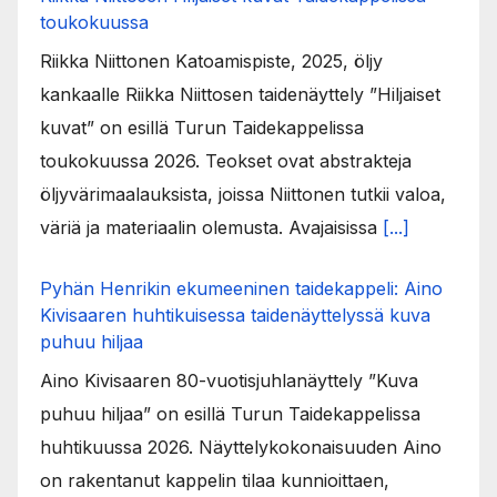
toukokuussa
Riikka Niittonen Katoamispiste, 2025, öljy
kankaalle Riikka Niittosen taidenäyttely ”Hiljaiset
kuvat” on esillä Turun Taidekappelissa
toukokuussa 2026. Teokset ovat abstrakteja
öljyvärimaalauksista, joissa Niittonen tutkii valoa,
väriä ja materiaalin olemusta. Avajaisissa
[...]
Pyhän Henrikin ekumeeninen taidekappeli: Aino
Kivisaaren huhtikuisessa taidenäyttelyssä kuva
puhuu hiljaa
Aino Kivisaaren 80-vuotisjuhlanäyttely ”Kuva
puhuu hiljaa” on esillä Turun Taidekappelissa
huhtikuussa 2026. Näyttelykokonaisuuden Aino
on rakentanut kappelin tilaa kunnioittaen,