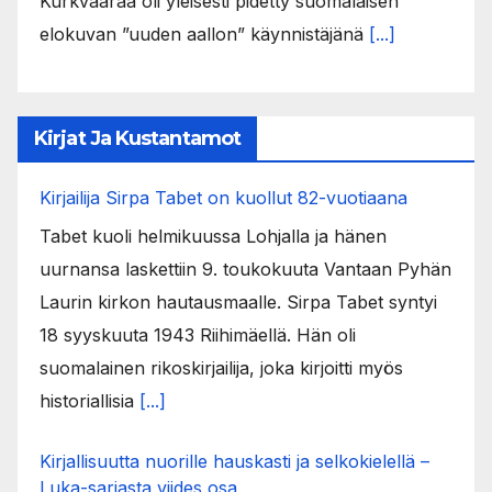
Kurkvaaraa oli yleisesti pidetty suomalaisen
elokuvan ”uuden aallon” käynnistäjänä
[...]
Kirjat Ja Kustantamot
Kirjailija Sirpa Tabet on kuollut 82-vuotiaana
Tabet kuoli helmikuussa Lohjalla ja hänen
uurnansa laskettiin 9. toukokuuta Vantaan Pyhän
Laurin kirkon hautausmaalle. Sirpa Tabet syntyi
18 syyskuuta 1943 Riihimäellä. Hän oli
suomalainen rikoskirjailija, joka kirjoitti myös
historiallisia
[...]
Kirjallisuutta nuorille hauskasti ja selkokielellä –
Luka-sarjasta viides osa