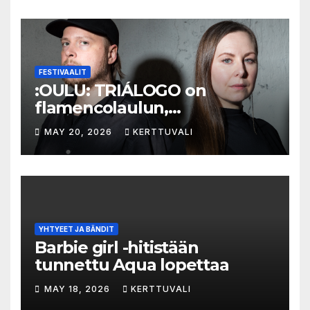
FESTIVAALIT
:OULU: TRIÁLOGO on
flamencolaulun,
elektronisen musiikin ja
MAY 20, 2026
KERTTUVALI
hylätyn tilan välinen trialogi
YHTYEET JA BÄNDIT
Barbie girl -hitistään
tunnettu Aqua lopettaa
MAY 18, 2026
KERTTUVALI