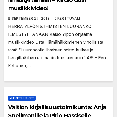
musiikkivideo!
SEPTEMBER 27, 2013
KERTTUVALI
HERRA YLPÖN & IHMISTEN LUURANKO
ILMESTYI TÄNÄÄN Katso Ylpön ohjaama
musiikkivideo Lista Hämähäkkimiehen vihollisista
tästä ”Luurangolla Ihmisten soitto kulkee ja
hengittää ihan eri malliin kuin aiemmin.” 4/5 – Eero
Kettunen,…
YLEISET UUTISET
Valtion kirjallisuustoimikunta: Anja
Snellmanille ja Pirjo Hassiselle