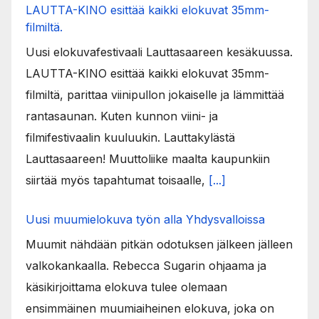
LAUTTA-KINO esittää kaikki elokuvat 35mm-
filmiltä.
Uusi elokuvafestivaali Lauttasaareen kesäkuussa.
LAUTTA-KINO esittää kaikki elokuvat 35mm-
filmiltä, parittaa viinipullon jokaiselle ja lämmittää
rantasaunan. Kuten kunnon viini- ja
filmifestivaalin kuuluukin. Lauttakylästä
Lauttasaareen! Muuttoliike maalta kaupunkiin
siirtää myös tapahtumat toisaalle,
[...]
Uusi muumielokuva työn alla Yhdysvalloissa
Muumit nähdään pitkän odotuksen jälkeen jälleen
valkokankaalla. Rebecca Sugarin ohjaama ja
käsikirjoittama elokuva tulee olemaan
ensimmäinen muumiaiheinen elokuva, joka on