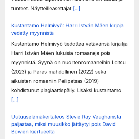
tunteet. Näytteilleasettajat
[...]
Kustantamo Helmivyö: Harri István Mäen kirjoja
vedetty myynnistä
Kustantamo Helmivyö tiedottaa vetävänsä kirjailija
Harri István Mäen lukuisia romaaneja pois
myynnistä. Syynä on nuortenromaaneihin Loitsu
(2023) ja Paras mahdollinen (2022) sekä
aikuisten romaaniin Peilipatsas (2019)
kohdistunut plagiaattiepäily. Lisäksi kustantamo
[...]
Uutuuselämäkertateos Stevie Ray Vaughanista
paljastaa, miksi muusikko jättäytyi pois David
Bowien kiertueelta