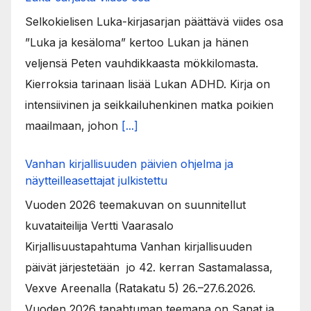
Selkokielisen Luka-kirjasarjan päättävä viides osa
”Luka ja kesäloma” kertoo Lukan ja hänen
veljensä Peten vauhdikkaasta mökkilomasta.
Kierroksia tarinaan lisää Lukan ADHD. Kirja on
intensiivinen ja seikkailuhenkinen matka poikien
maailmaan, johon
[...]
Vanhan kirjallisuuden päivien ohjelma ja
näytteilleasettajat julkistettu
Vuoden 2026 teemakuvan on suunnitellut
kuvataiteilija Vertti Vaarasalo
Kirjallisuustapahtuma Vanhan kirjallisuuden
päivät järjestetään jo 42. kerran Sastamalassa,
Vexve Areenalla (Ratakatu 5) 26.–27.6.2026.
Vuoden 2026 tapahtuman teemana on Sanat ja