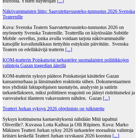
Buffosta. Yhden näyttelijän
[...]
Näkövammaisten liitto: Saavutettavuusteko-tunnustus 2026 Svenska
Teaternille
Kuva: Svenska Teatern Saavutettavuusteko-tunnustus 2026 on
myönnetty Svenska Teaternille. Teatterilla on käytössään Subtitle
Mobile -sovellus, jonka avulla voidaan tarjota näkövammaisille
katsojille kuvailutulkkaus tiettyihin esityksiin päivittäin. Svenska
Teatern on edelläkävijä teatterin
[...]
KOM-teatterin Poiskatsojat tarkastelee suomalaisten poliitikkojen
valintoja Gazan tragedian äärellä
KOM-teatterin syksyn pääteos Poiskatsojat käsittelee Gazan
kansanmurhaaa ja länsimaiden reaktioita siihen. Dokumentaarinen
teos yhdistää faktapohjaisen taustatyön, analyysin ja satiirin
tarkastellakseen, miksi poliittinen reagointi on jäänyt ristiriitaiseksi ja
varovaiseksi tilanteen vakavuuteen nähden. Gazan
[...]
Teatteri Jurkan syksyn 2026 ohjelmisto on julkistettu
Syksyn kotimaisena kantaesityksenä nähdään Mitä tapahtui
Oliverille?. Kuvassa Lotta Kaihua ja Olli Riipinen. Kuva: Marko
Mäkinen Teatteri Jurkan syksy 2026 tarkastelee moraalisia valintoja
kriisien keskellä Teatteri Jurkan syyskausi 2026 koostuu
[...]