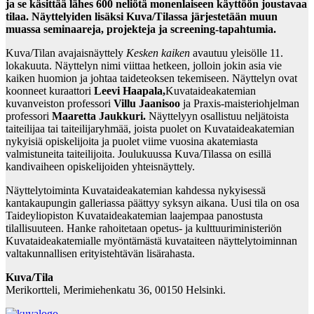
ja se käsittää lähes 600 neliötä monenlaiseen käyttöön joustavaa
tilaa. Näyttelyiden lisäksi Kuva/Tilassa järjestetään muun
muassa seminaareja, projekteja ja screening-tapahtumia.
Kuva/Tilan avajaisnäyttely
Kesken kaiken
avautuu yleisölle 11.
lokakuuta. Näyttelyn nimi viittaa hetkeen, jolloin jokin asia vie
kaiken huomion ja johtaa taideteoksen tekemiseen. Näyttelyn ovat
koonneet kuraattori
Leevi Haapala,
Kuvataideakatemian
kuvanveiston professori
Villu Jaanisoo
ja Praxis-maisteriohjelman
professori
Maaretta Jaukkuri.
Näyttelyyn osallistuu neljätoista
taiteilijaa tai taiteilijaryhmää, joista puolet on Kuvataideakatemian
nykyisiä opiskelijoita ja puolet viime vuosina akatemiasta
valmistuneita taiteilijoita. Joulukuussa Kuva/Tilassa on esillä
kandivaiheen opiskelijoiden yhteisnäyttely.
Näyttelytoiminta Kuvataideakatemian kahdessa nykyisessä
kantakaupungin galleriassa päättyy syksyn aikana. Uusi tila on osa
Taideyliopiston Kuvataideakatemian laajempaa panostusta
tilallisuuteen. Hanke rahoitetaan opetus- ja kulttuuriministeriön
Kuvataideakatemialle myöntämästä kuvataiteen näyttelytoiminnan
valtakunnallisen erityistehtävän lisärahasta.
Kuva/Tila
Merikortteli, Merimiehenkatu 36, 00150 Helsinki.