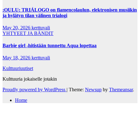
:OULU: TRIÁLOGO on flamencolaulun, elektronisen musiikin
ja hylätyn tilan välinen trialogi
May 20, 2026
kerttuvali
YHTYEET JA BÄNDIT
Barbie girl -hitistään tunnettu Aqua lopettaa
May 18, 2026
kerttuvali
Kulttuuriuutiset
Kulttuuria jokaiselle jotakin
Proudly powered by WordPress
|
Theme:
Newsup
by
Themeansar
.
Home