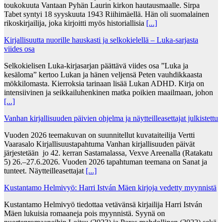
toukokuuta Vantaan Pyhän Laurin kirkon hautausmaalle. Sirpa
Tabet syntyi 18 syyskuuta 1943 Riihimäellä. Hän oli suomalainen
rikoskirjailija, joka kirjoitti myös historiallisia
[...]
Kirjallisuutta nuorille hauskasti ja selkokielellä – Luka-sarjasta
viides osa
Selkokielisen Luka-kirjasarjan päättävä viides osa ”Luka ja
kesäloma” kertoo Lukan ja hänen veljensä Peten vauhdikkaasta
mökkilomasta. Kierroksia tarinaan lisää Lukan ADHD. Kirja on
intensiivinen ja seikkailuhenkinen matka poikien maailmaan, johon
[...]
Vanhan kirjallisuuden päivien ohjelma ja näytteilleasettajat julkistettu
Vuoden 2026 teemakuvan on suunnitellut kuvataiteilija Vertti
Vaarasalo Kirjallisuustapahtuma Vanhan kirjallisuuden päivät
järjestetään jo 42. kerran Sastamalassa, Vexve Areenalla (Ratakatu
5) 26.–27.6.2026. Vuoden 2026 tapahtuman teemana on Sanat ja
tunteet. Näytteilleasettajat
[...]
Kustantamo Helmivyö: Harri István Mäen kirjoja vedetty myynnistä
Kustantamo Helmivyö tiedottaa vetävänsä kirjailija Harri István
Mäen lukuisia romaaneja pois myynnistä. Syynä on