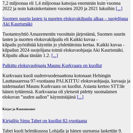
7,2 miljoonaa eli 1,4 miljoonaa katsojaa enemmän kuin vuonna
2022 ja noin kaksinkertainen vuosien 2020 ja 2021 lukuihin
[...]
Suomen suurin lasten ja nuorten elokuvakilpailu alkaa – suojelijana
Aki Kaurismäki
Tuotantoyhtiö Amazementin vuosittain järjestämä, Suomen suurin
lasten ja nuorten elokuvakilpailu eli Kaikki kuvaa -
kilpailu pyörähtää käyntiin jo yhdettätoista kertaa. Kaikki kuvaa -
kilpailun 2024 suojelijana toimii elokuvaohjaaja Aki Kaurismäki.
Kilpailu alkaa tänään 1.2.
[...]
Palkittu elokuvaohjaaja Maunu Kurkvaara on kuollut
Kurkvaara kuoli uudenvuodenaattona kotonaan Helsingin
Lauttasaaressa 97-vuotiaana PALKITTU elokuvaohjaaja, kuvaaja ja
taidemaalari Maunu Kurkvaara on kuollut. Asiasta kertoo STT:lle
hänen tyttärensä. Kurkvaaraa oli yleisesti pidetty suomalaisen
elokuvan ”uuden aallon” käynnistäjänä
[...]
Kirjat ja Kustantamot
Kirjailija Sirpa Tabet on kuollut 82-vuotiaana
Tabet kuoli helmikuussa Lohjalla ja hänen uurnansa laskettiin 9.