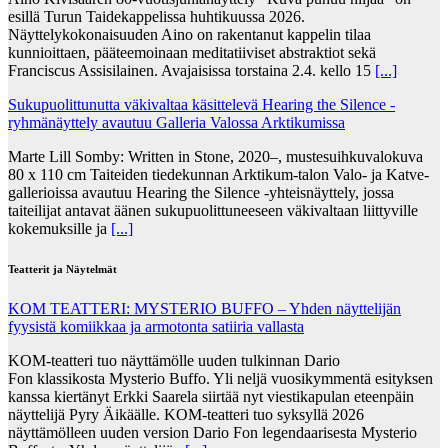
esillä Turun Taidekappelissa huhtikuussa 2026.
Näyttelykokonaisuuden Aino on rakentanut kappelin tilaa
kunnioittaen, pääteemoinaan meditatiiviset abstraktiot sekä
Franciscus Assisilainen. Avajaisissa torstaina 2.4. kello 15
[...]
Sukupuolittunutta väkivaltaa käsittelevä Hearing the Silence -
ryhmänäyttely avautuu Galleria Valossa Arktikumissa
Marte Lill Somby: Written in Stone, 2020–, mustesuihkuvalokuva
80 x 110 cm Taiteiden tiedekunnan Arktikum-talon Valo- ja Katve-
gallerioissa avautuu Hearing the Silence -yhteisnäyttely, jossa
taiteilijat antavat äänen sukupuolittuneeseen väkivaltaan liittyville
kokemuksille ja
[...]
Teatterit ja Näytelmät
KOM TEATTERI: MYSTERIO BUFFO – Yhden näyttelijän
fyysistä komiikkaa ja armotonta satiiria vallasta
KOM-teatteri tuo näyttämölle uuden tulkinnan Dario
Fon klassikosta Mysterio Buffo. Yli neljä vuosikymmentä esityksen
kanssa kiertänyt Erkki Saarela siirtää nyt viestikapulan eteenpäin
näyttelijä Pyry Äikäälle. KOM-teatteri tuo syksyllä 2026
näyttämölleen uuden version Dario Fon legendaarisesta Mysterio