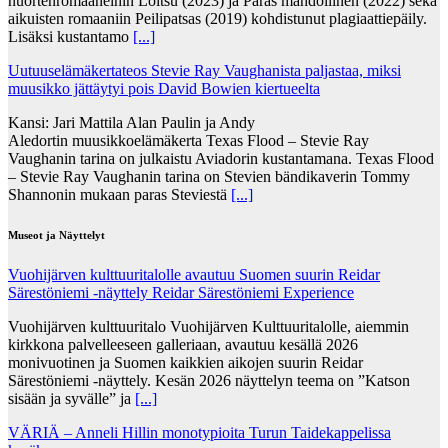
nuortenromaaneihin Loitsu (2023) ja Paras mahdollinen (2022) sekä
aikuisten romaaniin Peilipatsas (2019) kohdistunut plagiaattiepäily.
Lisäksi kustantamo
[...]
Uutuuselämäkertateos Stevie Ray Vaughanista paljastaa, miksi
muusikko jättäytyi pois David Bowien kiertueelta
Kansi: Jari Mattila Alan Paulin ja Andy
Aledortin muusikkoelämäkerta Texas Flood – Stevie Ray
Vaughanin tarina on julkaistu Aviadorin kustantamana. Texas Flood
– Stevie Ray Vaughanin tarina on Stevien bändikaverin Tommy
Shannonin mukaan paras Steviestä
[...]
Museot ja Näyttelyt
Vuohijärven kulttuuritalolle avautuu Suomen suurin Reidar
Särestöniemi -näyttely Reidar Särestöniemi Experience
Vuohijärven kulttuuritalo Vuohijärven Kulttuuritalolle, aiemmin
kirkkona palvelleeseen galleriaan, avautuu kesällä 2026
monivuotinen ja Suomen kaikkien aikojen suurin Reidar
Särestöniemi -näyttely. Kesän 2026 näyttelyn teema on ”Katson
sisään ja syvälle” ja
[...]
VÄRIÄ – Anneli Hillin monotypioita Turun Taidekappelissa