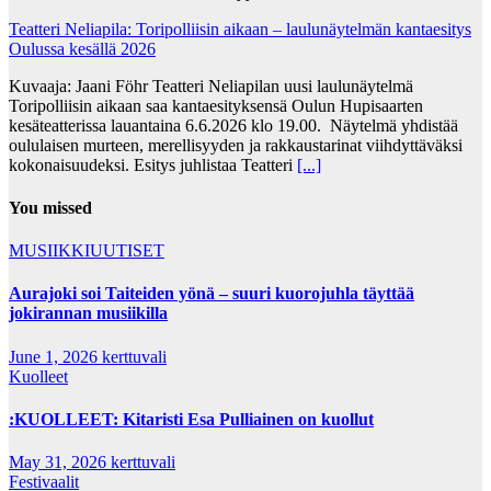
Teatteri Neliapila: Toripolliisin aikaan – laulunäytelmän kantaesitys
Oulussa kesällä 2026
Kuvaaja: Jaani Föhr Teatteri Neliapilan uusi laulunäytelmä
Toripolliisin aikaan saa kantaesityksensä Oulun Hupisaarten
kesäteatterissa lauantaina 6.6.2026 klo 19.00. Näytelmä yhdistää
oululaisen murteen, merellisyyden ja rakkaustarinat viihdyttäväksi
kokonaisuudeksi. Esitys juhlistaa Teatteri
[...]
You missed
MUSIIKKIUUTISET
Aurajoki soi Taiteiden yönä – suuri kuorojuhla täyttää
jokirannan musiikilla
June 1, 2026
kerttuvali
Kuolleet
:KUOLLEET: Kitaristi Esa Pulliainen on kuollut
May 31, 2026
kerttuvali
Festivaalit