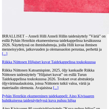
IRRALLISET – Anneli Hilli Anneli Hillin taidenäyttely ”Väriä” on
esillä Pyhän Henrikin ekumeenisessa taidekappelissa kesäkuussa
2026. Näyttelyssä on ihmishahmoja, joilla Hilli kuvaa ihmisen
menneisyyden, jatkuvuuden ja olemassaolon perustaa, perhettä ja
[...]
Riikka Niittosen Hiljaiset kuvat Taidekappelissa toukokuussa
Riikka Niittonen Katoamispiste, 2025, öljy kankaalle Riikka
Niittosen taidenäyttely ”Hiljaiset kuvat” on esillä Turun
Taidekappelissa toukokuussa 2026. Teokset ovat abstrakteja
öljyvärimaalauksista, joissa Niittonen tutkii valoa, väriä ja
materiaalin olemusta. Avajaisissa
[...]
Pyhän Henrikin ekumeeninen taidekappeli: Aino Kivisaaren
huhtikuisessa taidenäyttelyssä kuva puhuu hiljaa
Aino Kivisaaren 80-vuotisjuhlanäyttely ”Kuva puhuu hiljaa” on