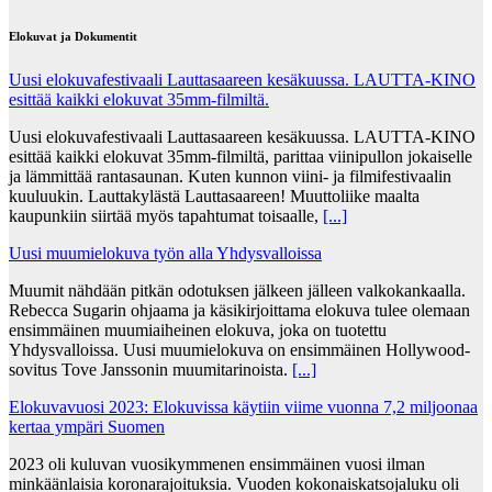
Elokuvat ja Dokumentit
Uusi elokuvafestivaali Lauttasaareen kesäkuussa. LAUTTA-KINO
esittää kaikki elokuvat 35mm-filmiltä.
Uusi elokuvafestivaali Lauttasaareen kesäkuussa. LAUTTA-KINO
esittää kaikki elokuvat 35mm-filmiltä, parittaa viinipullon jokaiselle
ja lämmittää rantasaunan. Kuten kunnon viini- ja filmifestivaalin
kuuluukin. Lauttakylästä Lauttasaareen! Muuttoliike maalta
kaupunkiin siirtää myös tapahtumat toisaalle,
[...]
Uusi muumielokuva työn alla Yhdysvalloissa
Muumit nähdään pitkän odotuksen jälkeen jälleen valkokankaalla.
Rebecca Sugarin ohjaama ja käsikirjoittama elokuva tulee olemaan
ensimmäinen muumiaiheinen elokuva, joka on tuotettu
Yhdysvalloissa. Uusi muumielokuva on ensimmäinen Hollywood-
sovitus Tove Janssonin muumitarinoista.
[...]
Elokuvavuosi 2023: Elokuvissa käytiin viime vuonna 7,2 miljoonaa
kertaa ympäri Suomen
2023 oli kuluvan vuosikymmenen ensimmäinen vuosi ilman
minkäänlaisia koronarajoituksia. Vuoden kokonaiskatsojaluku oli