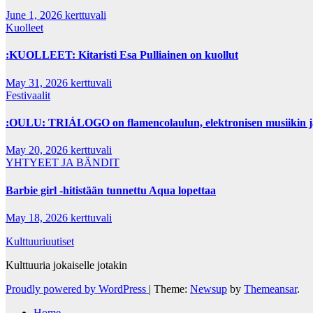
June 1, 2026
kerttuvali
Kuolleet
:KUOLLEET: Kitaristi Esa Pulliainen on kuollut
May 31, 2026
kerttuvali
Festivaalit
:OULU: TRIÁLOGO on flamencolaulun, elektronisen musiikin ja h
May 20, 2026
kerttuvali
YHTYEET JA BÄNDIT
Barbie girl -hitistään tunnettu Aqua lopettaa
May 18, 2026
kerttuvali
Kulttuuriuutiset
Kulttuuria jokaiselle jotakin
Proudly powered by WordPress
|
Theme:
Newsup
by
Themeansar
.
Home