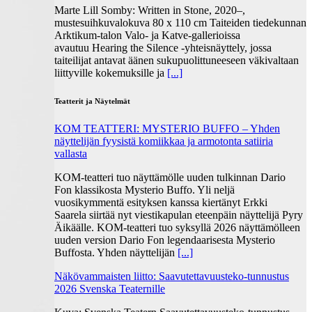
Marte Lill Somby: Written in Stone, 2020–,
mustesuihkuvalokuva 80 x 110 cm Taiteiden tiedekunnan
Arktikum-talon Valo- ja Katve-gallerioissa
avautuu Hearing the Silence -yhteisnäyttely, jossa
taiteilijat antavat äänen sukupuolittuneeseen väkivaltaan
liittyville kokemuksille ja
[...]
Teatterit ja Näytelmät
KOM TEATTERI: MYSTERIO BUFFO – Yhden
näyttelijän fyysistä komiikkaa ja armotonta satiiria
vallasta
KOM-teatteri tuo näyttämölle uuden tulkinnan Dario
Fon klassikosta Mysterio Buffo. Yli neljä
vuosikymmentä esityksen kanssa kiertänyt Erkki
Saarela siirtää nyt viestikapulan eteenpäin näyttelijä Pyry
Äikäälle. KOM-teatteri tuo syksyllä 2026 näyttämölleen
uuden version Dario Fon legendaarisesta Mysterio
Buffosta. Yhden näyttelijän
[...]
Näkövammaisten liitto: Saavutettavuusteko-tunnustus
2026 Svenska Teaternille