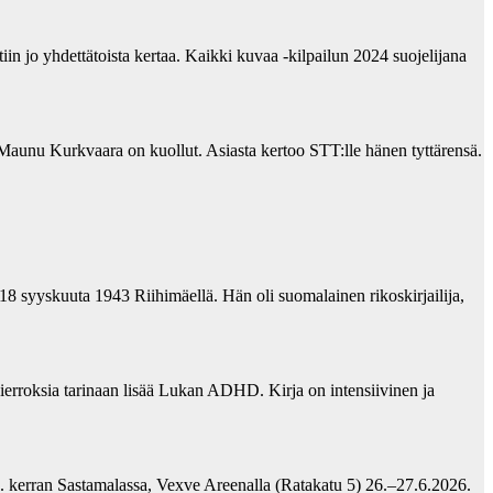
in jo yhdettätoista kertaa. Kaikki kuvaa -kilpailun 2024 suojelijana
unu Kurkvaara on kuollut. Asiasta kertoo STT:lle hänen tyttärensä.
18 syyskuuta 1943 Riihimäellä. Hän oli suomalainen rikoskirjailija,
erroksia tarinaan lisää Lukan ADHD. Kirja on intensiivinen ja
2. kerran Sastamalassa, Vexve Areenalla (Ratakatu 5) 26.–27.6.2026.