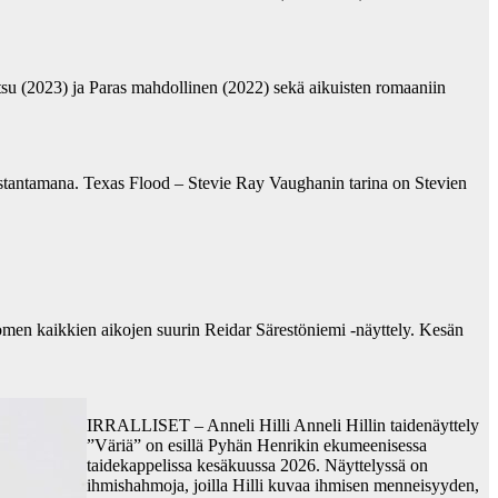
su (2023) ja Paras mahdollinen (2022) sekä aikuisten romaaniin
ustantamana. Texas Flood – Stevie Ray Vaughanin tarina on Stevien
omen kaikkien aikojen suurin Reidar Särestöniemi -näyttely. Kesän
IRRALLISET – Anneli Hilli Anneli Hillin taidenäyttely
”Väriä” on esillä Pyhän Henrikin ekumeenisessa
taidekappelissa kesäkuussa 2026. Näyttelyssä on
ihmishahmoja, joilla Hilli kuvaa ihmisen menneisyyden,