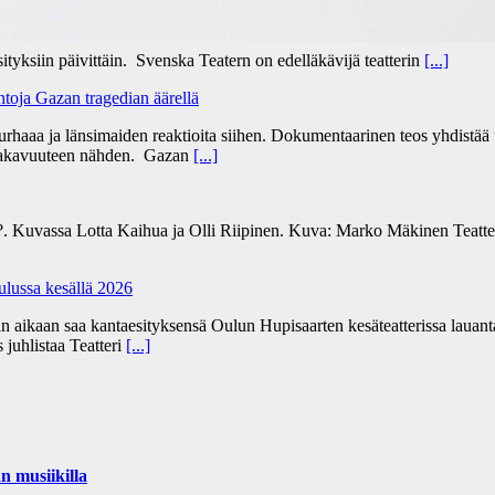
sityksiin päivittäin. Svenska Teatern on edelläkävijä teatterin
[...]
ntoja Gazan tragedian äärellä
aaa ja länsimaiden reaktioita siihen. Dokumentaarinen teos yhdistää fak
een vakavuuteen nähden. Gazan
[...]
. Kuvassa Lotta Kaihua ja Olli Riipinen. Kuva: Marko Mäkinen Teatteri 
Oulussa kesällä 2026
sin aikaan saa kantaesityksensä Oulun Hupisaarten kesäteatterissa laua
 juhlistaa Teatteri
[...]
n musiikilla