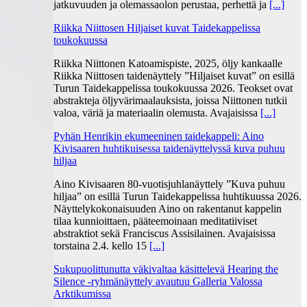
jatkuvuuden ja olemassaolon perustaa, perhettä ja
[...]
Riikka Niittosen Hiljaiset kuvat Taidekappelissa
toukokuussa
Riikka Niittonen Katoamispiste, 2025, öljy kankaalle
Riikka Niittosen taidenäyttely ”Hiljaiset kuvat” on esillä
Turun Taidekappelissa toukokuussa 2026. Teokset ovat
abstrakteja öljyvärimaalauksista, joissa Niittonen tutkii
valoa, väriä ja materiaalin olemusta. Avajaisissa
[...]
Pyhän Henrikin ekumeeninen taidekappeli: Aino
Kivisaaren huhtikuisessa taidenäyttelyssä kuva puhuu
hiljaa
Aino Kivisaaren 80-vuotisjuhlanäyttely ”Kuva puhuu
hiljaa” on esillä Turun Taidekappelissa huhtikuussa 2026.
Näyttelykokonaisuuden Aino on rakentanut kappelin
tilaa kunnioittaen, pääteemoinaan meditatiiviset
abstraktiot sekä Franciscus Assisilainen. Avajaisissa
torstaina 2.4. kello 15
[...]
Sukupuolittunutta väkivaltaa käsittelevä Hearing the
Silence -ryhmänäyttely avautuu Galleria Valossa
Arktikumissa