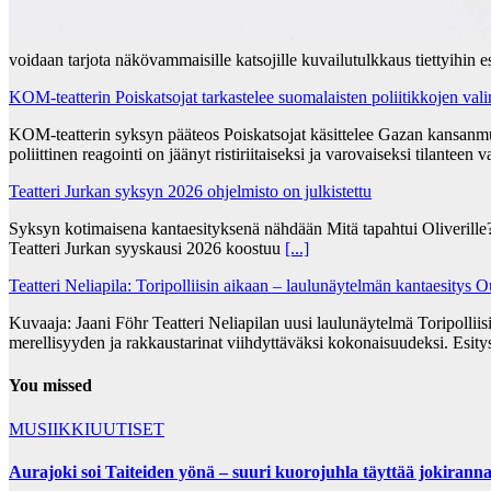
voidaan tarjota näkövammaisille katsojille kuvailutulkkaus tiettyihin e
KOM-teatterin Poiskatsojat tarkastelee suomalaisten poliitikkojen vali
KOM-teatterin syksyn pääteos Poiskatsojat käsittelee Gazan kansanmurh
poliittinen reagointi on jäänyt ristiriitaiseksi ja varovaiseksi tilant
Teatteri Jurkan syksyn 2026 ohjelmisto on julkistettu
Syksyn kotimaisena kantaesityksenä nähdään Mitä tapahtui Oliverille?
Teatteri Jurkan syyskausi 2026 koostuu
[...]
Teatteri Neliapila: Toripolliisin aikaan – laulunäytelmän kantaesitys 
Kuvaaja: Jaani Föhr Teatteri Neliapilan uusi laulunäytelmä Toripollii
merellisyyden ja rakkaustarinat viihdyttäväksi kokonaisuudeksi. Esitys
You missed
MUSIIKKIUUTISET
Aurajoki soi Taiteiden yönä – suuri kuorojuhla täyttää jokiranna