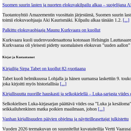
Suomen suurin lasten ja nuorten elokuvakilpailu alkaa – suojelijana 
Tuotantoyhtiö Amazementin vuosittain järjestämä, Suomen suurin lasten
toimii elokuvaohjaaja Aki Kaurismäki. Kilpailu alkaa tänään 1.2.
[...]
Palkittu elokuvaohjaaja Maunu Kurkvaara on kuollut
Kurkvaara kuoli uudenvuodenaattona kotonaan Helsingin Lauttasaares
Kurkvaaraa oli yleisesti pidetty suomalaisen elokuvan ”uuden aallon
Kirjat ja Kustantamot
Kirjailija Sirpa Tabet on kuollut 82-vuotiaana
Tabet kuoli helmikuussa Lohjalla ja hänen uurnansa laskettiin 9. tou
joka kirjoitti myös historiallisia
[...]
Kirjallisuutta nuorille hauskasti ja selkokielellä – Luka-sarjasta viides
Selkokielisen Luka-kirjasarjan päättävä viides osa ”Luka ja kesälom
seikkailuhenkinen matka poikien maailmaan, johon
[...]
Vanhan kirjallisuuden päivien ohjelma ja näytteilleasettajat julkistettu
Vuoden 2026 teemakuvan on suunnitellut kuvataiteilija Vertti Vaarasa