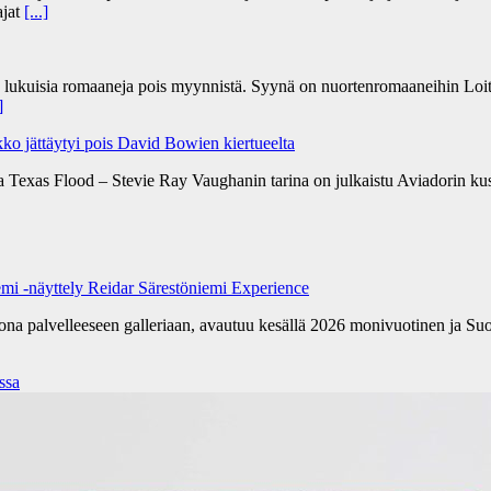
ajat
[...]
n lukuisia romaaneja pois myynnistä. Syynä on nuortenromaaneihin Loit
]
ko jättäytyi pois David Bowien kiertueelta
a Texas Flood – Stevie Ray Vaughanin tarina on julkaistu Aviadorin k
emi -näyttely Reidar Särestöniemi Experience
kona palvelleeseen galleriaan, avautuu kesällä 2026 monivuotinen ja Su
ssa