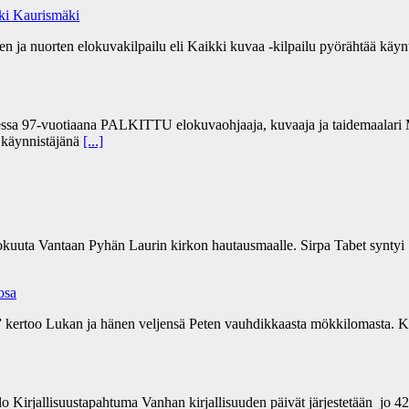
Aki Kaurismäki
 ja nuorten elokuvakilpailu eli Kaikki kuvaa -kilpailu pyörähtää käynti
sa 97-vuotiaana PALKITTU elokuvaohjaaja, kuvaaja ja taidemaalari Ma
” käynnistäjänä
[...]
kokuuta Vantaan Pyhän Laurin kirkon hautausmaalle. Sirpa Tabet syntyi 
 osa
a” kertoo Lukan ja hänen veljensä Peten vauhdikkaasta mökkilomasta. Ki
lo Kirjallisuustapahtuma Vanhan kirjallisuuden päivät järjestetään jo 4