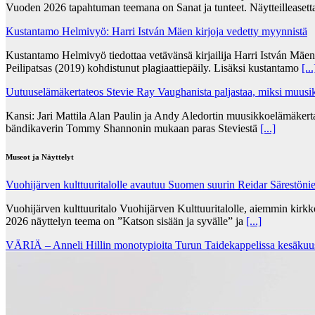
Vuoden 2026 tapahtuman teemana on Sanat ja tunteet. Näytteilleasett
Kustantamo Helmivyö: Harri István Mäen kirjoja vedetty myynnistä
Kustantamo Helmivyö tiedottaa vetävänsä kirjailija Harri István Mäe
Peilipatsas (2019) kohdistunut plagiaattiepäily. Lisäksi kustantamo
[...
Uutuuselämäkertateos Stevie Ray Vaughanista paljastaa, miksi muusik
Kansi: Jari Mattila Alan Paulin ja Andy Aledortin muusikkoelämäkert
bändikaverin Tommy Shannonin mukaan paras Steviestä
[...]
Museot ja Näyttelyt
Vuohijärven kulttuuritalolle avautuu Suomen suurin Reidar Särestöni
Vuohijärven kulttuuritalo Vuohijärven Kulttuuritalolle, aiemmin kirk
2026 näyttelyn teema on ”Katson sisään ja syvälle” ja
[...]
VÄRIÄ – Anneli Hillin monotypioita Turun Taidekappelissa kesäkuu