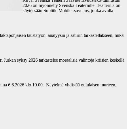
Kuva: Svenska Teatern Saavutettavuusteko-tunnustus
2026 on myönnetty Svenska Teaternille. Teatterilla on
käytössään Subtitle Mobile -sovellus, jonka avulla
tapohjaisen taustatyön, analyysin ja satiirin tarkastellakseen, miksi
Jurkan syksy 2026 tarkastelee moraalisia valintoja kriisien keskellä
ntaina 6.6.2026 klo 19.00. Näytelmä yhdistää oululaisen murteen,