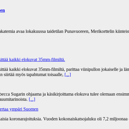
een
katemia avaa lokakuussa taidetilan Punavuoreen, Merikorttelin kiinteist
tää kaikki elokuvat 35mm-filmiltä.
 kaikki elokuvat 35mm-filmiltä, parittaa viinipullon jokaiselle ja lämm
n siirtää myös tapahtumat toisaalle,
[...]
becca Sugarin ohjaama ja käsikirjoittama elokuva tulee olemaan ensim
uumitarinoista.
[...]
kertaa ympäri Suomen
ia koronarajoituksia. Vuoden kokonaiskatsojaluku oli 7,2 miljoonaa 