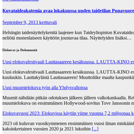
Kuvataideakatemia avaa lokakuussa uuden taidetilan Punavuor
September 9, 2013
kerttuvali
Helsingin taidenäyttelykenttä laajenee kun Taideyliopiston Kuvataidea
neliötä monenlaiseen käyttöön joustavaa tilaa. Näyttelyiden lisäksi…
Elokuvat ja Dokumentit
Uusi elokuvafestivaali Lauttasaareen kesäkuussa. LAUTTA-KINO esit
Uusi elokuvafestivaali Lauttasaareen kesäkuussa. LAUTTA-KINO esittää
kuuluukin. Lauttakylästä Lauttasaareen! Muuttoliike maalta kaupunkii
Uusi muumielokuva työn alla Yhdysvalloissa
Muumit nähdään pitkän odotuksen jälkeen jälleen valkokankaalla. Re
muumielokuva on ensimmäinen Hollywood-sovitus Tove Janssonin m
Elokuvavuosi 2023: Elokuvissa käytiin viime vuonna 7,2 miljoonaa 
2023 oli kuluvan vuosikymmenen ensimmäinen vuosi ilman minkäänlais
kaksinkertainen vuosien 2020 ja 2021 lukuihin
[...]