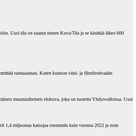
öön. Uusi tila on saanut nimen Kuva/Tila ja se käsittää lähes 600
ittää rantasaunan. Kuten kunnon viini- ja filmifestivaalin
mäinen muumiaiheinen elokuva, joka on tuotettu Yhdysvalloissa. Uusi
eli 1,4 miljoonaa katsojaa enemmän kuin vuonna 2022 ja noin