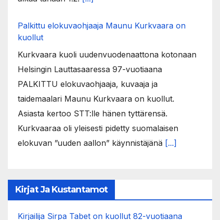
Palkittu elokuvaohjaaja Maunu Kurkvaara on
kuollut
Kurkvaara kuoli uudenvuodenaattona kotonaan
Helsingin Lauttasaaressa 97-vuotiaana
PALKITTU elokuvaohjaaja, kuvaaja ja
taidemaalari Maunu Kurkvaara on kuollut.
Asiasta kertoo STT:lle hänen tyttärensä.
Kurkvaaraa oli yleisesti pidetty suomalaisen
elokuvan ”uuden aallon” käynnistäjänä
[...]
Kirjat Ja Kustantamot
Kirjailija Sirpa Tabet on kuollut 82-vuotiaana