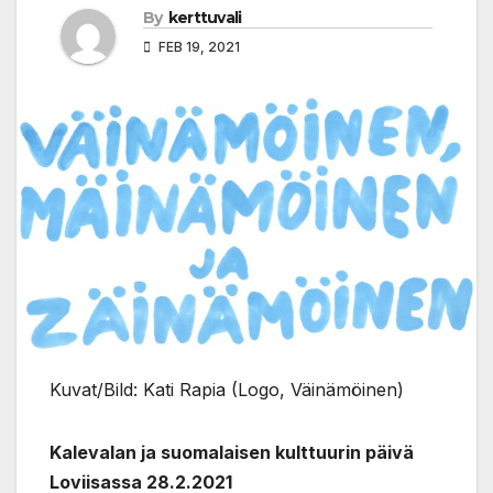
By
kerttuvali
FEB 19, 2021
Kuvat/Bild: Kati Rapia (Logo, Väinämöinen)
Kalevalan ja suomalaisen kulttuurin päivä
Loviisassa 28.2.2021