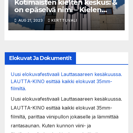
Kotimaisten kielten keskus: &
on epäselvä nimi – Kielen
asiantuntija tyrmää Espoon
AUG 21, 2023
KERTTUVALI
teatterin uuden nimen
Elokuvat Ja Dokumentit
Uusi elokuvafestivaali Lauttasaareen kesäkuussa.
LAUTTA-KINO esittää kaikki elokuvat 35mm-
filmiltä.
Uusi elokuvafestivaali Lauttasaareen kesäkuussa.
LAUTTA-KINO esittää kaikki elokuvat 35mm-
filmiltä, parittaa viinipullon jokaiselle ja lämmittää
rantasaunan. Kuten kunnon viini- ja