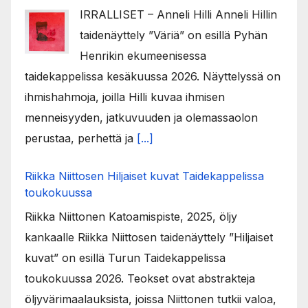
IRRALLISET – Anneli Hilli Anneli Hillin
taidenäyttely ”Väriä” on esillä Pyhän
Henrikin ekumeenisessa
taidekappelissa kesäkuussa 2026. Näyttelyssä on
ihmishahmoja, joilla Hilli kuvaa ihmisen
menneisyyden, jatkuvuuden ja olemassaolon
perustaa, perhettä ja
[...]
Riikka Niittosen Hiljaiset kuvat Taidekappelissa
toukokuussa
Riikka Niittonen Katoamispiste, 2025, öljy
kankaalle Riikka Niittosen taidenäyttely ”Hiljaiset
kuvat” on esillä Turun Taidekappelissa
toukokuussa 2026. Teokset ovat abstrakteja
öljyvärimaalauksista, joissa Niittonen tutkii valoa,