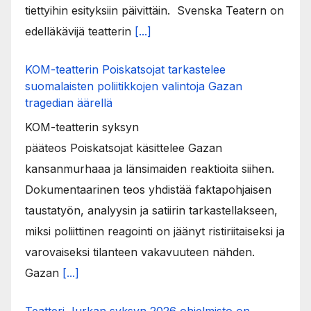
tiettyihin esityksiin päivittäin. Svenska Teatern on
edelläkävijä teatterin
[...]
KOM-teatterin Poiskatsojat tarkastelee
suomalaisten poliitikkojen valintoja Gazan
tragedian äärellä
KOM-teatterin syksyn
pääteos Poiskatsojat käsittelee Gazan
kansanmurhaaa ja länsimaiden reaktioita siihen.
Dokumentaarinen teos yhdistää faktapohjaisen
taustatyön, analyysin ja satiirin tarkastellakseen,
miksi poliittinen reagointi on jäänyt ristiriitaiseksi ja
varovaiseksi tilanteen vakavuuteen nähden.
Gazan
[...]
Teatteri Jurkan syksyn 2026 ohjelmisto on