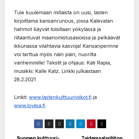
Tule kuulemaan millaista on uusi, lasten
kirjoittama kansanrunous, jossa Kalevalan
hahmot käyvät toisillaan yökylässä ja
riitaantuvat maanomistusasioissa ja pelkäävät
ikkunassa vilahtavia kasvoja! Kansanperinne
voi tarttua myös näin päin, nuorilta
vanhemmille! Tekstit ja ohjaus: Kati Rapia,
musiikki: Kalle Katz. Linkki julkaistaan
28.2.2021
Linkit:
www.lastenkulttuuriviikot.fi
ja
www.loviisa.fi
Suomen kulttuuri-
Taidemaalariliiton