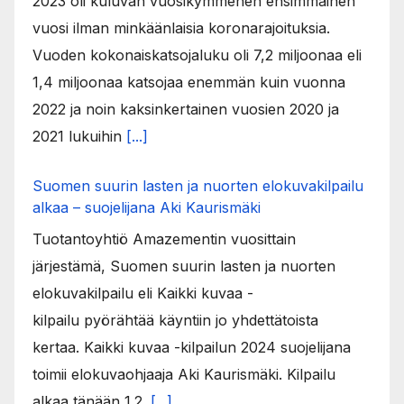
2023 oli kuluvan vuosikymmenen ensimmäinen
vuosi ilman minkäänlaisia koronarajoituksia.
Vuoden kokonaiskatsojaluku oli 7,2 miljoonaa eli
1,4 miljoonaa katsojaa enemmän kuin vuonna
2022 ja noin kaksinkertainen vuosien 2020 ja
2021 lukuihin
[...]
Suomen suurin lasten ja nuorten elokuvakilpailu
alkaa – suojelijana Aki Kaurismäki
Tuotantoyhtiö Amazementin vuosittain
järjestämä, Suomen suurin lasten ja nuorten
elokuvakilpailu eli Kaikki kuvaa -
kilpailu pyörähtää käyntiin jo yhdettätoista
kertaa. Kaikki kuvaa -kilpailun 2024 suojelijana
toimii elokuvaohjaaja Aki Kaurismäki. Kilpailu
alkaa tänään 1.2.
[...]