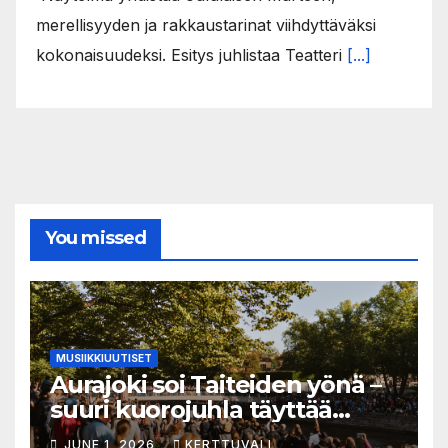
merellisyyden ja rakkaustarinat viihdyttäväksi
kokonaisuudeksi. Esitys juhlistaa Teatteri
[...]
You missed
MUSIIKKIUUTISET
Aurajoki soi Taiteiden yönä –
suuri kuorojuhla täyttää
jokirannan musiikilla
JUNE 1, 2026
KERTTUVALI