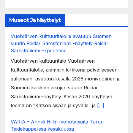
Museot Ja Näyttelyt
Vuohijärven kulttuuritalolle avautuu Suomen
suurin Reidar Särestöniemi -näyttely Reidar
Särestöniemi Experience
Vuohijärven kulttuuritalo Vuohijärven
Kulttuuritalolle, aiemmin kirkkona palvelleeseen
galleriaan, avautuu kesällä 2026 monivuotinen ja
Suomen kaikkien aikojen suurin Reidar
Särestöniemi -näyttely. Kesän 2026 näyttelyn
teema on ”Katson sisään ja syvälle” ja
[...]
VÄRIÄ – Anneli Hillin monotypioita Turun
Taidekappelissa kesäkuussa