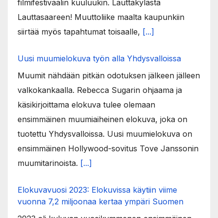
filmifestivaalin kuuluukin. Lauttakylästä
Lauttasaareen! Muuttoliike maalta kaupunkiin
siirtää myös tapahtumat toisaalle,
[...]
Uusi muumielokuva työn alla Yhdysvalloissa
Muumit nähdään pitkän odotuksen jälkeen jälleen
valkokankaalla. Rebecca Sugarin ohjaama ja
käsikirjoittama elokuva tulee olemaan
ensimmäinen muumiaiheinen elokuva, joka on
tuotettu Yhdysvalloissa. Uusi muumielokuva on
ensimmäinen Hollywood-sovitus Tove Janssonin
muumitarinoista.
[...]
Elokuvavuosi 2023: Elokuvissa käytiin viime
vuonna 7,2 miljoonaa kertaa ympäri Suomen