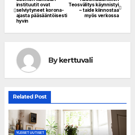
Post
instituutit ovat
Teosvälitys käynnistyi
selviytyneet korona-
– taide kiinnostaa
navigation
ajasta pääsääntöisesti
myös verkossa
hyvin
By
kerttuvali
Related Post
YLEISET UUTISET