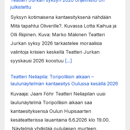
julkistettu
Syksyn kotimaisena kantaesityksenä nähdään
Mitä tapahtui Oliverille?. Kuvassa Lotta Kaihua ja
Olli Riipinen. Kuva: Marko Mäkinen Teatteri
Jurkan syksy 2026 tarkastelee moraalisia
valintoja kriisien keskellä Teatteri Jurkan
syyskausi 2026 koostuu
[...]
Teatteri Neliapila: Toripolliisin aikaan –
laulunäytelmän kantaesitys Oulussa kesällä 2026
Kuvaaja: Jaani Föhr Teatteri Neliapilan uusi
laulunäytelmä Toripolliisin aikaan saa
kantaesityksensä Oulun Hupisaarten
kesäteatterissa lauantaina 6.6.2026 klo 19.00.
Näytelmä yhdistää oululaisen murteen,