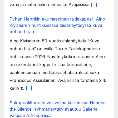
väriä ja materiaalin olemusta. Avajaisissa
[...]
Pyhän Henrikin ekumeeninen taidekappeli: Aino
Kivisaaren huhtikuisessa taidenäyttelyssä kuva
puhuu hiljaa
Aino Kivisaaren 80-vuotisjuhlanäyttely ”Kuva
puhuu hiljaa” on esillä Turun Taidekappelissa
huhtikuussa 2026. Näyttelykokonaisuuden Aino
on rakentanut kappelin tilaa kunnioittaen,
pääteemoinaan meditatiiviset abstraktiot sekä
Franciscus Assisilainen. Avajaisissa torstaina 2.4.
kello 15
[...]
Sukupuolittunutta väkivaltaa käsittelevä Hearing
the Silence -ryhmänäyttely avautuu Galleria
Valossa Arktikumissa