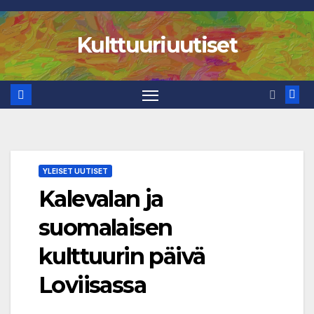
Skip
to
Kulttuuriuutiset
content
YLEISET UUTISET
Kalevalan ja
suomalaisen
kulttuurin päivä
Loviisassa