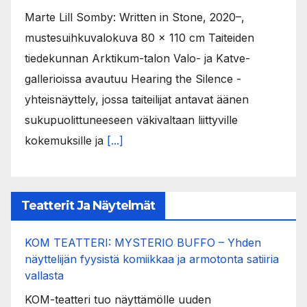
Marte Lill Somby: Written in Stone, 2020–,
mustesuihkuvalokuva 80 x 110 cm Taiteiden
tiedekunnan Arktikum-talon Valo- ja Katve-
gallerioissa avautuu Hearing the Silence -
yhteisnäyttely, jossa taiteilijat antavat äänen
sukupuolittuneeseen väkivaltaan liittyville
kokemuksille ja
[...]
Teatterit Ja Näytelmät
KOM TEATTERI: MYSTERIO BUFFO – Yhden
näyttelijän fyysistä komiikkaa ja armotonta satiiria
vallasta
KOM-teatteri tuo näyttämölle uuden