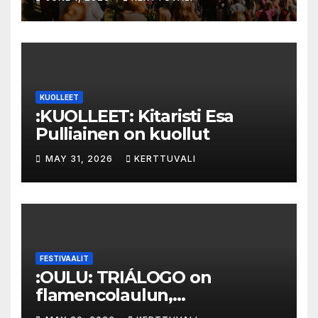
KUOLLEET
:KUOLLEET: Kitaristi Esa
Pulliainen on kuollut
MAY 31, 2026
KERTTUVALI
FESTIVAALIT
:OULU: TRIÁLOGO on
flamencolaulun,
elektronisen musiikin ja