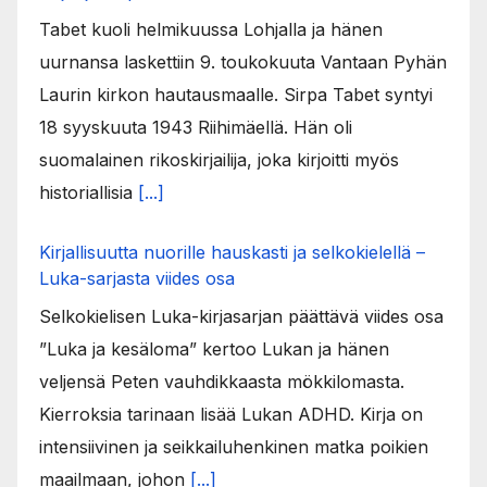
Tabet kuoli helmikuussa Lohjalla ja hänen
uurnansa laskettiin 9. toukokuuta Vantaan Pyhän
Laurin kirkon hautausmaalle. Sirpa Tabet syntyi
18 syyskuuta 1943 Riihimäellä. Hän oli
suomalainen rikoskirjailija, joka kirjoitti myös
historiallisia
[...]
Kirjallisuutta nuorille hauskasti ja selkokielellä –
Luka-sarjasta viides osa
Selkokielisen Luka-kirjasarjan päättävä viides osa
”Luka ja kesäloma” kertoo Lukan ja hänen
veljensä Peten vauhdikkaasta mökkilomasta.
Kierroksia tarinaan lisää Lukan ADHD. Kirja on
intensiivinen ja seikkailuhenkinen matka poikien
maailmaan, johon
[...]