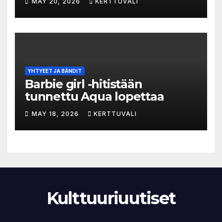
MAY 20, 2026
KERTTUVALI
hylätyn tilan välinen trialogi
YHTYEET JA BÄNDIT
Barbie girl -hitistään
tunnettu Aqua lopettaa
MAY 18, 2026
KERTTUVALI
Kulttuuriuutiset