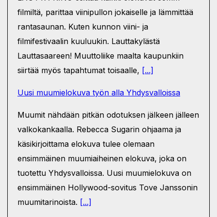
filmiltä, parittaa viinipullon jokaiselle ja lämmittää
rantasaunan. Kuten kunnon viini- ja
filmifestivaalin kuuluukin. Lauttakylästä
Lauttasaareen! Muuttoliike maalta kaupunkiin
siirtää myös tapahtumat toisaalle,
[...]
Uusi muumielokuva työn alla Yhdysvalloissa
Muumit nähdään pitkän odotuksen jälkeen jälleen
valkokankaalla. Rebecca Sugarin ohjaama ja
käsikirjoittama elokuva tulee olemaan
ensimmäinen muumiaiheinen elokuva, joka on
tuotettu Yhdysvalloissa. Uusi muumielokuva on
ensimmäinen Hollywood-sovitus Tove Janssonin
muumitarinoista.
[...]