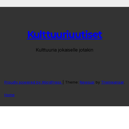
Kulttuuriuutiset
Kulttuuria jokaiselle jotakin
Proudly powered by WordPress
|
Theme:
Newsup
by
Themeansar
.
Home