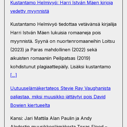
Kustantamo Helmivyö: Harri István Mäen kirjoja
vedetty myynnistä
Kustantamo Helmivyö tiedottaa vetävänsä kirjailija
Harri István Mäen lukuisia romaaneja pois
myynnistä. Syynä on nuortenromaaneihin Loitsu
(2023) ja Paras mahdollinen (2022) sekä
aikuisten romaaniin Peilipatsas (2019)
kohdistunut plagiaattiepäily. Lisäksi kustantamo
[...]
Uutuuselämäkertateos Stevie Ray Vaughanista
paljastaa, miksi muusikko jättäytyi pois David
Bowien kiertueelta
Kansi: Jari Mattila Alan Paulin ja Andy
Aledortin muusikkoelämäkerta Texas Flood –