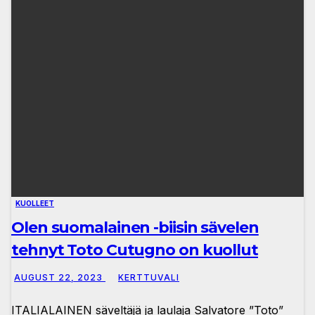
KUOLLEET
Olen suomalainen -biisin sävelen
tehnyt Toto Cutugno on kuollut
AUGUST 22, 2023
KERTTUVALI
ITALIALAINEN säveltäjä ja laulaja Salvatore ”Toto”