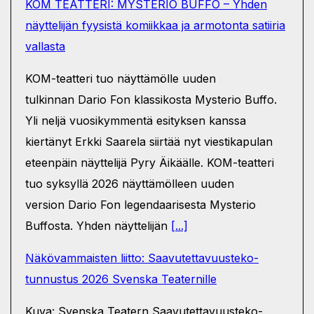
KOM TEATTERI: MYSTERIO BUFFO – Yhden
näyttelijän fyysistä komiikkaa ja armotonta satiiria
vallasta
KOM-teatteri tuo näyttämölle uuden
tulkinnan Dario Fon klassikosta Mysterio Buffo.
Yli neljä vuosikymmentä esityksen kanssa
kiertänyt Erkki Saarela siirtää nyt viestikapulan
eteenpäin näyttelijä Pyry Äikäälle. KOM-teatteri
tuo syksyllä 2026 näyttämölleen uuden
version Dario Fon legendaarisesta Mysterio
Buffosta. Yhden näyttelijän
[...]
Näkövammaisten liitto: Saavutettavuusteko-
tunnustus 2026 Svenska Teaternille
Kuva: Svenska Teatern Saavutettavuusteko-