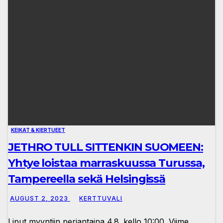
KEIKAT & KIERTUEET
JETHRO TULL SITTENKIN SUOMEEN:
Yhtye loistaa marraskuussa Turussa,
Tampereella sekä Helsingissä
AUGUST 2, 2023
KERTTUVALI
Liput myyntiin perjantaina 4.8. kello 10:00. Viime