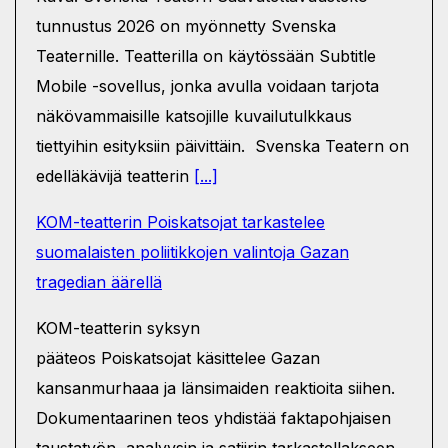
tunnustus 2026 on myönnetty Svenska
Teaternille. Teatterilla on käytössään Subtitle
Mobile -sovellus, jonka avulla voidaan tarjota
näkövammaisille katsojille kuvailutulkkaus
tiettyihin esityksiin päivittäin. Svenska Teatern on
edelläkävijä teatterin
[...]
KOM-teatterin Poiskatsojat tarkastelee
suomalaisten poliitikkojen valintoja Gazan
tragedian äärellä
KOM-teatterin syksyn
pääteos Poiskatsojat käsittelee Gazan
kansanmurhaaa ja länsimaiden reaktioita siihen.
Dokumentaarinen teos yhdistää faktapohjaisen
taustatyön, analyysin ja satiirin tarkastellakseen,