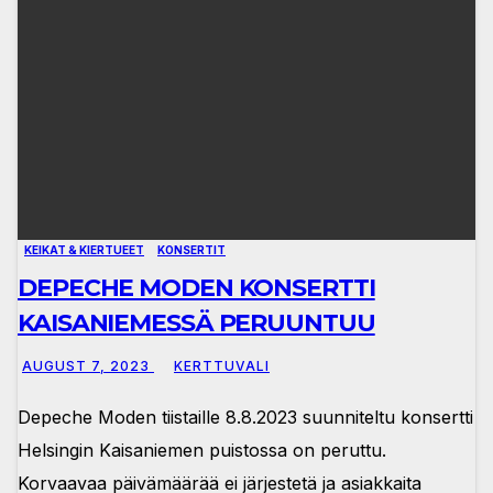
KEIKAT & KIERTUEET
KONSERTIT
DEPECHE MODEN KONSERTTI
KAISANIEMESSÄ PERUUNTUU
AUGUST 7, 2023
KERTTUVALI
Depeche Moden tiistaille 8.8.2023 suunniteltu konsertti
Helsingin Kaisaniemen puistossa on peruttu.
Korvaavaa päivämäärää ei järjestetä ja asiakkaita