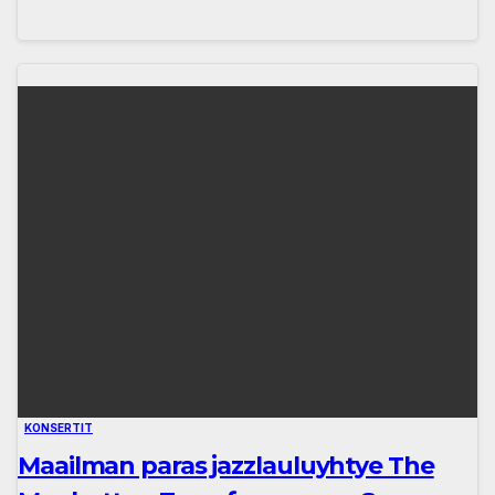
KONSERTIT
Maailman paras jazzlauluyhtye The