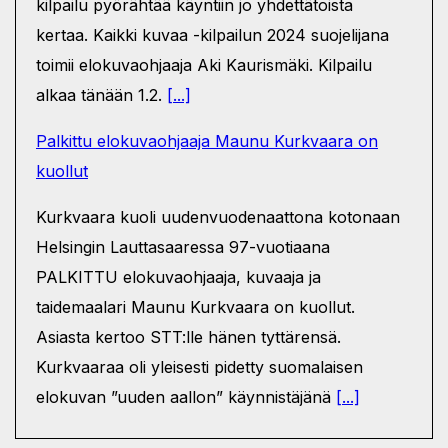
kilpailu pyörähtää käyntiin jo yhdettätoista
kertaa. Kaikki kuvaa -kilpailun 2024 suojelijana
toimii elokuvaohjaaja Aki Kaurismäki. Kilpailu
alkaa tänään 1.2.
[...]
Palkittu elokuvaohjaaja Maunu Kurkvaara on
kuollut
Kurkvaara kuoli uudenvuodenaattona kotonaan
Helsingin Lauttasaaressa 97-vuotiaana
PALKITTU elokuvaohjaaja, kuvaaja ja
taidemaalari Maunu Kurkvaara on kuollut.
Asiasta kertoo STT:lle hänen tyttärensä.
Kurkvaaraa oli yleisesti pidetty suomalaisen
elokuvan ”uuden aallon” käynnistäjänä
[...]