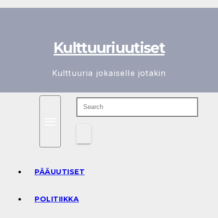
Skip
to
content
Kulttuuriuutiset
Kulttuuria jokaiselle jotakin
PÄÄUUTISET
POLITIIKKA