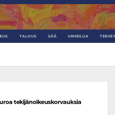
KEUS
TALOUS
SÄÄ
URHEILUA
TERVE
 euroa tekijänoikeuskorvauksia