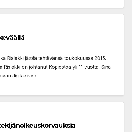
keväällä
kka Rislakki jättää tehtävänsä toukokuussa 2015.
 Rislakki on johtanut Kopiostoa yli 11 vuotta. Sinä
maan digitaalisen…
a tekijänoikeuskorvauksia