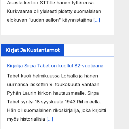
Asiasta kertoo STT:lle hänen tyttärensä.
Kurkvaaraa oli yleisesti pidetty suomalaisen
elokuvan ”uuden aallon” käynnistäjänä
[...]
Kirjat Ja Kustantamot
Kirjailija Sirpa Tabet on kuollut 82-vuotiaana
Tabet kuoli helmikuussa Lohjalla ja hänen
uurnansa laskettiin 9. toukokuuta Vantaan
Pyhän Laurin kirkon hautausmaalle. Sirpa
Tabet syntyi 18 syyskuuta 1943 Riihimäellä.
Hän oli suomalainen rikoskirjailija, joka kirjoitti
myös historiallisia
[...]