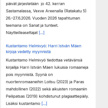
päivät järjestetään jo 42. kerran
Sastamalassa, Vexve Areenalla (Ratakatu 5)
26.–27.6.2026. Vuoden 2026 tapahtuman
teemana on Sanat ja tunteet.
Näytteilleasettajat
[...]
Kustantamo Helmivyö: Harri István Mäen
kirjoja vedetty myynnistä
Kustantamo Helmivyö tiedottaa vetävänsä
kirjailija Harri István Mäen lukuisia romaaneja
pois myynnistä. Syynä on
nuortenromaaneihin Loitsu (2023) ja Paras
mahdollinen (2022) sekä aikuisten romaaniin
Peilipatsas (2019) kohdistunut plagiaattiepäily.
Lisäksi kustantamo
[...]