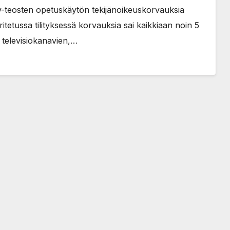
 av-teosten opetuskäytön tekijänoikeuskorvauksia
itetussa tilityksessä korvauksia sai kaikkiaan noin 5
n televisiokanavien,…