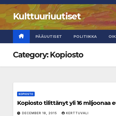
Skip
to
Kulttuuriuutiset
content
PÄÄUUTISET
POLITIIKKA
OI
Category:
Kopiosto
KOPIOSTO
Kopiosto tilittänyt yli 16 miljoonaa
DECEMBER 18, 2015
KERTTUVALI