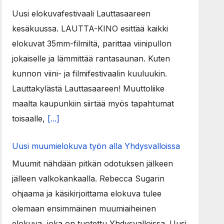
Uusi elokuvafestivaali Lauttasaareen
kesäkuussa. LAUTTA-KINO esittää kaikki
elokuvat 35mm-filmiltä, parittaa viinipullon
jokaiselle ja lämmittää rantasaunan. Kuten
kunnon viini- ja filmifestivaalin kuuluukin.
Lauttakylästä Lauttasaareen! Muuttoliike
maalta kaupunkiin siirtää myös tapahtumat
toisaalle,
[...]
Uusi muumielokuva työn alla Yhdysvalloissa
Muumit nähdään pitkän odotuksen jälkeen
jälleen valkokankaalla. Rebecca Sugarin
ohjaama ja käsikirjoittama elokuva tulee
olemaan ensimmäinen muumiaiheinen
elokuva, joka on tuotettu Yhdysvalloissa. Uusi