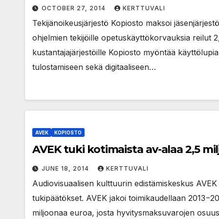
OCTOBER 27, 2014
KERTTUVALI
Tekijänoikeusjärjestö Kopiosto maksoi jäsenjärjestö
ohjelmien tekijöille opetuskäyttökorvauksia reilut 2
kustantajajärjestöille Kopiosto myöntää käyttölupi
tulostamiseen sekä digitaaliseen…
AVEK
KOPIOSTO
AVEK tuki kotimaista av-alaa 2,5 mil
JUNE 18, 2014
KERTTUVALI
Audiovisuaalisen kulttuurin edistämiskeskus AVEK 
tukipäätökset. AVEK jakoi toimikaudellaan 2013−20
miljoonaa euroa, josta hyvitysmaksuvarojen osuus