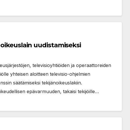
noikeuslain uudistamiseksi
eusjärjestöjen, televisioyhtiöiden ja operaattoreiden
iölle yhteisen aloitteen televisio-ohjelmien
ssin säätämiseksi tekijänoikeuslakiin.
ikeudellisen epävarmuuden, takaisi tekijöille…