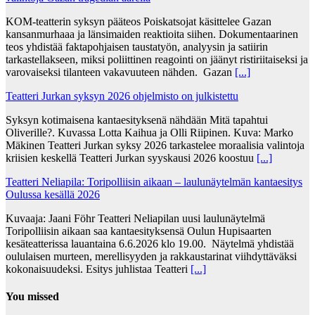
KOM-teatterin syksyn pääteos Poiskatsojat käsittelee Gazan
kansanmurhaaa ja länsimaiden reaktioita siihen. Dokumentaarinen
teos yhdistää faktapohjaisen taustatyön, analyysin ja satiirin
tarkastellakseen, miksi poliittinen reagointi on jäänyt ristiriitaiseksi ja
varovaiseksi tilanteen vakavuuteen nähden. Gazan
[...]
Teatteri Jurkan syksyn 2026 ohjelmisto on julkistettu
Syksyn kotimaisena kantaesityksenä nähdään Mitä tapahtui
Oliverille?. Kuvassa Lotta Kaihua ja Olli Riipinen. Kuva: Marko
Mäkinen Teatteri Jurkan syksy 2026 tarkastelee moraalisia valintoja
kriisien keskellä Teatteri Jurkan syyskausi 2026 koostuu
[...]
Teatteri Neliapila: Toripolliisin aikaan – laulunäytelmän kantaesitys
Oulussa kesällä 2026
Kuvaaja: Jaani Föhr Teatteri Neliapilan uusi laulunäytelmä
Toripolliisin aikaan saa kantaesityksensä Oulun Hupisaarten
kesäteatterissa lauantaina 6.6.2026 klo 19.00. Näytelmä yhdistää
oululaisen murteen, merellisyyden ja rakkaustarinat viihdyttäväksi
kokonaisuudeksi. Esitys juhlistaa Teatteri
[...]
You missed