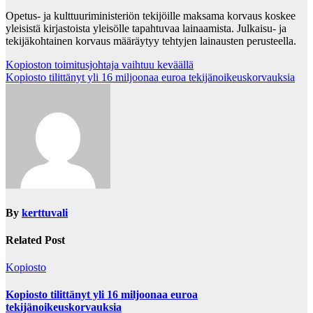
Opetus- ja kulttuuriministeriön tekijöille maksama korvaus koskee
yleisistä kirjastoista yleisölle tapahtuvaa lainaamista. Julkaisu- ja
tekijäkohtainen korvaus määräytyy tehtyjen lainausten perusteella.
Post
Kopioston toimitusjohtaja vaihtuu keväällä
Kopiosto tilittänyt yli 16 miljoonaa euroa tekijänoikeuskorvauksia
navigation
By
kerttuvali
Related Post
Kopiosto
Kopiosto tilittänyt yli 16 miljoonaa euroa
tekijänoikeuskorvauksia