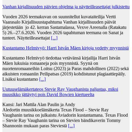
Vanhan kirjallisuuden päivien ohjelma ja näytteilleasettajat julkistettu
Vuoden 2026 teemakuvan on suunnitellut kuvataiteilija Vertti
Vaarasalo Kirjallisuustapahtuma Vanhan kirjallisuuden päivät
järjestetään jo 42. kerran Sastamalassa, Vexve Areenalla (Ratakatu
5) 26.–27.6.2026. Vuoden 2026 tapahtuman teemana on Sanat ja
tunteet. Näytteilleasettajat
[...]
Kustantamo Helmivyö: Harri István Mäen kirjoja vedetty myynnistä
Kustantamo Helmivyö tiedottaa vetävänsä kirjailija Harri István
Mäen lukuisia romaaneja pois myynnistä. Syynä on
nuortenromaaneihin Loitsu (2023) ja Paras mahdollinen (2022) sekä
aikuisten romaaniin Peilipatsas (2019) kohdistunut plagiaattiepäily.
Lisäksi kustantamo
[...]
Uutuuselämäkertateos Stevie Ray Vaughanista paljastaa, miksi
muusikko jättäytyi pois David Bowien kiertueelta
Kansi: Jari Mattila Alan Paulin ja Andy
Aledortin muusikkoelämäkerta Texas Flood – Stevie Ray
Vaughanin tarina on julkaistu Aviadorin kustantamana. Texas Flood
– Stevie Ray Vaughanin tarina on Stevien bändikaverin Tommy
Shannonin mukaan paras Steviestä
[...]