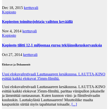
Dec 18, 2015
kerttuvali
Kopiosto
Kopioston toimitusjohtaja vaihtuu keväällä
Nov 4, 2014
kerttuvali
Kopiosto
Kopiosto tilitti 12,1 miljoonaa euroa tekijänoikeuskorvauksia
Oct 27, 2014
kerttuvali
Elokuvat ja Dokumentit
Uusi elokuvafestivaali Lauttasaareen kesäkuussa. LAUTTA-KINO
esittää kaikki elokuvat 35mm-filmiltä.
Uusi elokuvafestivaali Lauttasaareen kesäkuussa. LAUTTA-KINO
esittää kaikki elokuvat 35mm-filmiltä, parittaa viinipullon jokaiselle
ja lämmittää rantasaunan. Kuten kunnon viini- ja filmifestivaalin
kuuluukin. Lauttakylästä Lauttasaareen! Muuttoliike maalta
kaupunkiin siirtää myös tapahtumat toisaalle,
[...]