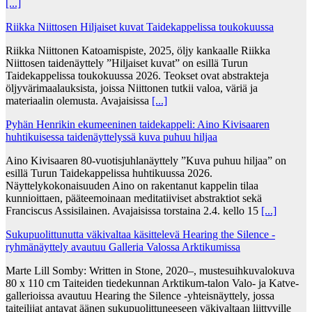
[...]
Riikka Niittosen Hiljaiset kuvat Taidekappelissa toukokuussa
Riikka Niittonen Katoamispiste, 2025, öljy kankaalle Riikka
Niittosen taidenäyttely ”Hiljaiset kuvat” on esillä Turun
Taidekappelissa toukokuussa 2026. Teokset ovat abstrakteja
öljyvärimaalauksista, joissa Niittonen tutkii valoa, väriä ja
materiaalin olemusta. Avajaisissa
[...]
Pyhän Henrikin ekumeeninen taidekappeli: Aino Kivisaaren
huhtikuisessa taidenäyttelyssä kuva puhuu hiljaa
Aino Kivisaaren 80-vuotisjuhlanäyttely ”Kuva puhuu hiljaa” on
esillä Turun Taidekappelissa huhtikuussa 2026.
Näyttelykokonaisuuden Aino on rakentanut kappelin tilaa
kunnioittaen, pääteemoinaan meditatiiviset abstraktiot sekä
Franciscus Assisilainen. Avajaisissa torstaina 2.4. kello 15
[...]
Sukupuolittunutta väkivaltaa käsittelevä Hearing the Silence -
ryhmänäyttely avautuu Galleria Valossa Arktikumissa
Marte Lill Somby: Written in Stone, 2020–, mustesuihkuvalokuva
80 x 110 cm Taiteiden tiedekunnan Arktikum-talon Valo- ja Katve-
gallerioissa avautuu Hearing the Silence -yhteisnäyttely, jossa
taiteilijat antavat äänen sukupuolittuneeseen väkivaltaan liittyville