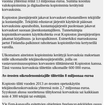
vuonna yhteensä reilut 13 miljoonaa euroa. Summa koostuu
valokopioinnista ja digitaalisesta kopioinnista kerätyistä
korvauksista.
Kopioston jäsenjärjestöt jakavat korvaukset edustamilleen tekijöille
ja kustantajille. Tekijöitä edustavat järjestöt käyttävät pääosan
korvauksista apurahoihin, kustantajajärjestöt puolestaan jakavat
korvaukset suoraan jäsenkustantajilleen. Tunnetuimpia
kopiointikorvausten käyttökohteita ovat Kopioston jäsenjärjestöjen
jakamat kirjallisuus- ja kuvapalkinnot. Esimerkiksi marraskuussa
jaetut Finlandia-palkinnot rahoitetaan kopiointiluvista kertyneillä
varoilla.
Ulkomaisen aineiston kopioinnista kerättyjä korvauksia maksetaan
niille ulkomaisille tekijänoikeusjärjestöille, joilla on
vastavuoroisuussopimus korvausten tilittämisestä Kopioston kanssa.
Tänä vuonna korvauksia tilitettiin ulkomaille 600 000 euroa.
Av-teosten oikeudenomistajille tilitettiin 8 miljoonaa euroa
Kopiosto tilitti vuoden 2013 av-teosten opetuskäytön
tekijänoikeuskorvauksia yhteensä noin 2,7 miljoonaa euroa.
Syyskuun alussa suoritetussa tilityksessä korvauksia sai kaikkiaan
noin 4 300 tekijää tai esittäjää.
Yle Fem-kanavalla esitettyjen ohjelmien freelancer-tekijöiden osuus,