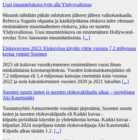
Uusi muumielokuva työn alla Yhdysvalloissa
Muumit nähdään pitkän odotuksen jälkeen jälleen valkokankaalla.
Rebecca Sugarin ohjaama ja käsikirjoittama elokuva tulee olemaan
ensimmäinen muumiaiheinen elokuva, joka on tuotettu
Yhdysvalloissa. Uusi muumielokuva on ensimmäinen Hollywood-
sovitus Tove Janssonin muumitarinoista.
[...]
Elokuvavuosi 2023: Elokuvissa käytiin viime vuonna 7,2 miljoonaa
kertaa ympäri Suomen
2023 oli kuluvan vuosikymmenen ensimmäinen vuosi ilman
minkäänlaisia koronarajoituksia. Vuoden kokonaiskatsojaluku oli
7,2 miljoonaa eli 1,4 miljoonaa katsojaa enemmän kuin vuonna
2022 ja noin kaksinkertainen vuosien 2020 ja 2021 lukuihin
[...]
Suomen suurin lasten ja nuorten elokuvakilpailu alkaa – suojelijana
Aki Kaurismäki
Tuotantoyhtiö Amazementin vuosittain järjestämä, Suomen suurin
lasten ja nuorten elokuvakilpailu eli Kaikki kuvaa -
kilpailu pyörähtää käyntiin jo yhdettätoista kertaa. Kaikki kuvaa -
kilpailun 2024 suojelijana toimii elokuvaohjaaja Aki Kaurismäki.
Kilpailu alkaa tänään 1.2.
[...]