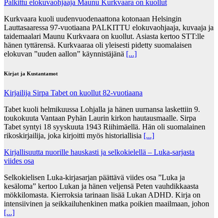
Palkittu elokuvaohjaaja Maunu Kurkvaara on kuollut
Kurkvaara kuoli uudenvuodenaattona kotonaan Helsingin
Lauttasaaressa 97-vuotiaana PALKITTU elokuvaohjaaja, kuvaaja ja
taidemaalari Maunu Kurkvaara on kuollut. Asiasta kertoo STT:lle
hänen tyttärensä. Kurkvaaraa oli yleisesti pidetty suomalaisen
elokuvan ”uuden aallon” käynnistäjänä
[...]
Kirjat ja Kustantamot
Kirjailija Sirpa Tabet on kuollut 82-vuotiaana
Tabet kuoli helmikuussa Lohjalla ja hänen uurnansa laskettiin 9.
toukokuuta Vantaan Pyhän Laurin kirkon hautausmaalle. Sirpa
Tabet syntyi 18 syyskuuta 1943 Riihimäellä. Hän oli suomalainen
rikoskirjailija, joka kirjoitti myös historiallisia
[...]
Kirjallisuutta nuorille hauskasti ja selkokielellä – Luka-sarjasta
viides osa
Selkokielisen Luka-kirjasarjan päättävä viides osa ”Luka ja
kesäloma” kertoo Lukan ja hänen veljensä Peten vauhdikkaasta
mökkilomasta. Kierroksia tarinaan lisää Lukan ADHD. Kirja on
intensiivinen ja seikkailuhenkinen matka poikien maailmaan, johon
[...]