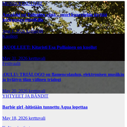
MUSIIKKIUUTISET
Aurajoki soi Taiteiden yönä – suuri kuorojuhla täyttää
jokirannan musiikilla
June 1, 2026
kerttuvali
Kuolleet
:KUOLLEET: Kitaristi Esa Pulliainen on kuollut
May 31, 2026
kerttuvali
Festivaalit
:OULU: TRIÁLOGO on flamencolaulun, elektronisen musiikin
ja hylätyn tilan välinen trialogi
May 20, 2026
kerttuvali
YHTYEET JA BÄNDIT
Barbie girl -hitistään tunnettu Aqua lopettaa
May 18, 2026
kerttuvali