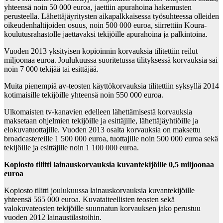
yhteensä noin 50 000 euroa, jaettiin apurahoina hakemusten
perusteella. Lähettäjäyritysten aikapalkkaisessa työsuhteessa olleiden
oikeudenhaltijoiden osuus, noin 500 000 euroa, siirrettiin Koura-
koulutusrahastolle jaettavaksi tekijöille apurahoina ja palkintoina.
Vuoden 2013 yksityisen kopioinnin korvauksia tilitettiin reilut
miljoonaa euroa. Joulukuussa suoritetussa tilityksessä korvauksia sai
noin 7 000 tekijää tai esittäjää.
Muita pienempiä av-teosten käyttökorvauksia tilitettiin syksyllä 2014
kotimaisille tekijöille yhteensä noin 550 000 euroa.
Ulkomaisten tv-kanavien edelleen lähettämisestä korvauksia
maksetaan ohjelmien tekijöille ja esittäjille, lähettäjäyhtiöille ja
elokuvatuottajille. Vuoden 2013 osalta korvauksia on maksettu
broadcastereille 1 500 000 euroa, tuottajille noin 500 000 euroa sekä
tekijöille ja esittäjille noin 1 100 000 euroa.
Kopiosto tilitti lainauskorvauksia kuvantekijöille 0,5 miljoonaa
euroa
Kopiosto tilitti joulukuussa lainauskorvauksia kuvantekijöille
yhteensä 565 000 euroa. Kuvataiteellisten teosten sekä
valokuvateosten tekijöille suunnatun korvauksen jako perustuu
vuoden 2012 lainaustilastoihin.