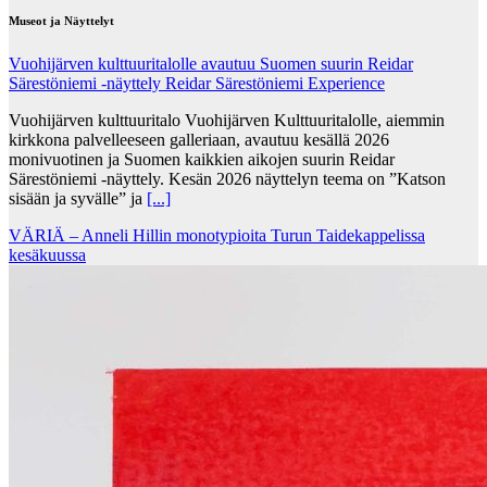
Museot ja Näyttelyt
Vuohijärven kulttuuritalolle avautuu Suomen suurin Reidar
Särestöniemi -näyttely Reidar Särestöniemi Experience
Vuohijärven kulttuuritalo Vuohijärven Kulttuuritalolle, aiemmin
kirkkona palvelleeseen galleriaan, avautuu kesällä 2026
monivuotinen ja Suomen kaikkien aikojen suurin Reidar
Särestöniemi -näyttely. Kesän 2026 näyttelyn teema on ”Katson
sisään ja syvälle” ja
[...]
VÄRIÄ – Anneli Hillin monotypioita Turun Taidekappelissa
kesäkuussa