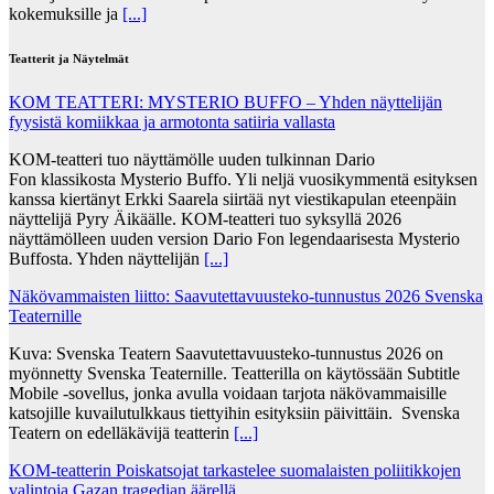
kokemuksille ja
[...]
Teatterit ja Näytelmät
KOM TEATTERI: MYSTERIO BUFFO – Yhden näyttelijän
fyysistä komiikkaa ja armotonta satiiria vallasta
KOM-teatteri tuo näyttämölle uuden tulkinnan Dario
Fon klassikosta Mysterio Buffo. Yli neljä vuosikymmentä esityksen
kanssa kiertänyt Erkki Saarela siirtää nyt viestikapulan eteenpäin
näyttelijä Pyry Äikäälle. KOM-teatteri tuo syksyllä 2026
näyttämölleen uuden version Dario Fon legendaarisesta Mysterio
Buffosta. Yhden näyttelijän
[...]
Näkövammaisten liitto: Saavutettavuusteko-tunnustus 2026 Svenska
Teaternille
Kuva: Svenska Teatern Saavutettavuusteko-tunnustus 2026 on
myönnetty Svenska Teaternille. Teatterilla on käytössään Subtitle
Mobile -sovellus, jonka avulla voidaan tarjota näkövammaisille
katsojille kuvailutulkkaus tiettyihin esityksiin päivittäin. Svenska
Teatern on edelläkävijä teatterin
[...]
KOM-teatterin Poiskatsojat tarkastelee suomalaisten poliitikkojen
valintoja Gazan tragedian äärellä