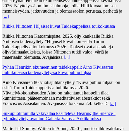
esillä Pyhän Henrikin ekumeenisessa taidekappelissa kesäkuussa
2026. Näyttelyssä on ihmishahmoja, joilla Hilli kuvaa ihmisen
menneisyyden, jatkuvuuden ja olemassaolon perustaa, perhettä ja
[...]
Riikka Niittosen Hiljaiset kuvat Taidekappelissa toukokuussa
Riikka Niittonen Katoamispiste, 2025, öljy kankaalle Riikka
Niittosen taidenäyttely ”Hiljaiset kuvat” on esillä Turun
Taidekappelissa toukokuussa 2026. Teokset ovat abstrakteja
öljyvärimaalauksista, joissa Niittonen tutkii valoa, väriä ja
materiaalin olemusta. Avajaisissa
[...]
Pyhän Henrikin ekumeeninen taidekappeli: Aino Kivisaaren
huhtikuisessa taidenäyttelyssä kuva puhuu hiljaa
Aino Kivisaaren 80-vuotisjuhlanäyttely ”Kuva puhuu hiljaa” on
esillä Turun Taidekappelissa huhtikuussa 2026.
Näyttelykokonaisuuden Aino on rakentanut kappelin tilaa
kunnioittaen, pääteemoinaan meditatiiviset abstraktiot sekä
Franciscus Assisilainen. Avajaisissa torstaina 2.4. kello 15
[...]
Sukupuolittunutta väkivaltaa käsittelevä Hearing the Silence -
ryhmänäyttely avautuu Galleria Valossa Arktikumissa
Marte Lill Somby: Written in Stone, 2020–, mustesuihkuvalokuva