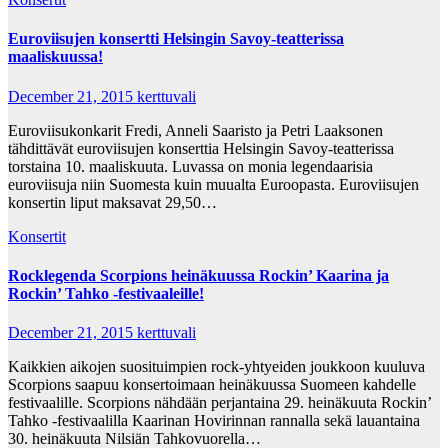
Euroviisujen konsertti Helsingin Savoy-teatterissa
maaliskuussa!
December 21, 2015
kerttuvali
Euroviisukonkarit Fredi, Anneli Saaristo ja Petri Laaksonen
tähdittävät euroviisujen konserttia Helsingin Savoy-teatterissa
torstaina 10. maaliskuuta. Luvassa on monia legendaarisia
euroviisuja niin Suomesta kuin muualta Euroopasta. Euroviisujen
konsertin liput maksavat 29,50…
Konsertit
Rocklegenda Scorpions heinäkuussa Rockin’ Kaarina ja
Rockin’ Tahko -festivaaleille!
December 21, 2015
kerttuvali
Kaikkien aikojen suosituimpien rock-yhtyeiden joukkoon kuuluva
Scorpions saapuu konsertoimaan heinäkuussa Suomeen kahdelle
festivaalille. Scorpions nähdään perjantaina 29. heinäkuuta Rockin’
Tahko -festivaalilla Kaarinan Hovirinnan rannalla sekä lauantaina
30. heinäkuuta Nilsiän Tahkovuorella…