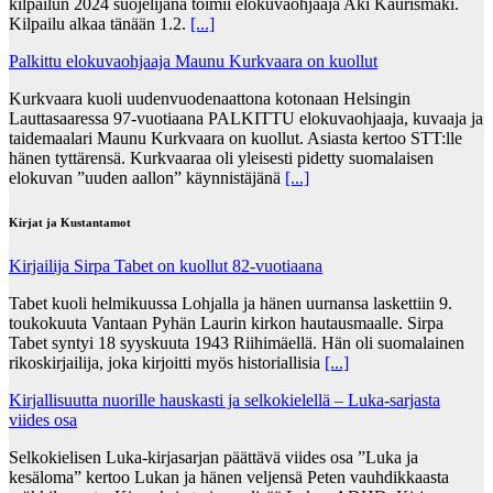
kilpailun 2024 suojelijana toimii elokuvaohjaaja Aki Kaurismäki.
Kilpailu alkaa tänään 1.2.
[...]
Palkittu elokuvaohjaaja Maunu Kurkvaara on kuollut
Kurkvaara kuoli uudenvuodenaattona kotonaan Helsingin
Lauttasaaressa 97-vuotiaana PALKITTU elokuvaohjaaja, kuvaaja ja
taidemaalari Maunu Kurkvaara on kuollut. Asiasta kertoo STT:lle
hänen tyttärensä. Kurkvaaraa oli yleisesti pidetty suomalaisen
elokuvan ”uuden aallon” käynnistäjänä
[...]
Kirjat ja Kustantamot
Kirjailija Sirpa Tabet on kuollut 82-vuotiaana
Tabet kuoli helmikuussa Lohjalla ja hänen uurnansa laskettiin 9.
toukokuuta Vantaan Pyhän Laurin kirkon hautausmaalle. Sirpa
Tabet syntyi 18 syyskuuta 1943 Riihimäellä. Hän oli suomalainen
rikoskirjailija, joka kirjoitti myös historiallisia
[...]
Kirjallisuutta nuorille hauskasti ja selkokielellä – Luka-sarjasta
viides osa
Selkokielisen Luka-kirjasarjan päättävä viides osa ”Luka ja
kesäloma” kertoo Lukan ja hänen veljensä Peten vauhdikkaasta