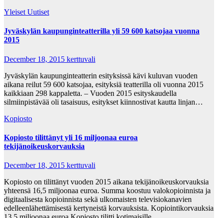
Yleiset Uutiset
Jyväskylän kaupunginteatterilla yli 59 600 katsojaa vuonna
2015
December 18, 2015
kerttuvali
Jyväskylän kaupunginteatterin esityksissä kävi kuluvan vuoden
aikana reilut 59 600 katsojaa, esityksiä teatterilla oli vuonna 2015
kaikkiaan 298 kappaletta. – Vuoden 2015 esityskaudella
silmiinpistävää oli tasaisuus, esitykset kiinnostivat kautta linjan…
Kopiosto
Kopiosto tilittänyt yli 16 miljoonaa euroa
tekijänoikeuskorvauksia
December 18, 2015
kerttuvali
Kopiosto on tilittänyt vuoden 2015 aikana tekijänoikeuskorvauksia
yhteensä 16,5 miljoonaa euroa. Summa koostuu valokopioinnista ja
digitaalisesta kopioinnista sekä ulkomaisten televisiokanavien
edelleenlähettämisestä kertyneistä korvauksista. Kopiointikorvauksia
13,5 miljoonaa euroa Kopiosto tilitti kotimaisille…