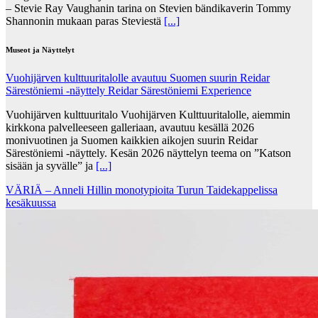
– Stevie Ray Vaughanin tarina on Stevien bändikaverin Tommy
Shannonin mukaan paras Steviestä
[...]
Museot ja Näyttelyt
Vuohijärven kulttuuritalolle avautuu Suomen suurin Reidar
Särestöniemi -näyttely Reidar Särestöniemi Experience
Vuohijärven kulttuuritalo Vuohijärven Kulttuuritalolle, aiemmin
kirkkona palvelleeseen galleriaan, avautuu kesällä 2026
monivuotinen ja Suomen kaikkien aikojen suurin Reidar
Särestöniemi -näyttely. Kesän 2026 näyttelyn teema on ”Katson
sisään ja syvälle” ja
[...]
VÄRIÄ – Anneli Hillin monotypioita Turun Taidekappelissa
kesäkuussa