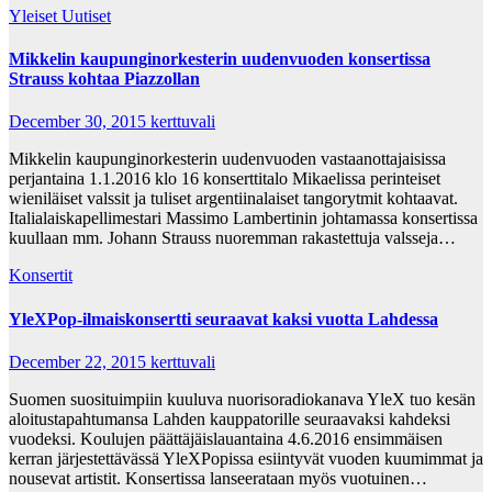
Yleiset Uutiset
Mikkelin kaupunginorkesterin uudenvuoden konsertissa
Strauss kohtaa Piazzollan
December 30, 2015
kerttuvali
Mikkelin kaupunginorkesterin uudenvuoden vastaanottajaisissa
perjantaina 1.1.2016 klo 16 konserttitalo Mikaelissa perinteiset
wieniläiset valssit ja tuliset argentiinalaiset tangorytmit kohtaavat.
Italialaiskapellimestari Massimo Lambertinin johtamassa konsertissa
kuullaan mm. Johann Strauss nuoremman rakastettuja valsseja…
Konsertit
YleXPop-ilmaiskonsertti seuraavat kaksi vuotta Lahdessa
December 22, 2015
kerttuvali
Suomen suosituimpiin kuuluva nuorisoradiokanava YleX tuo kesän
aloitustapahtumansa Lahden kauppatorille seuraavaksi kahdeksi
vuodeksi. Koulujen päättäjäislauantaina 4.6.2016 ensimmäisen
kerran järjestettävässä YleXPopissa esiintyvät vuoden kuumimmat ja
nousevat artistit. Konsertissa lanseerataan myös vuotuinen…