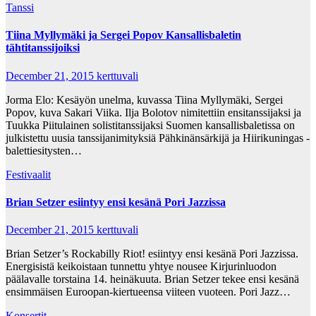
Tanssi
Tiina Myllymäki ja Sergei Popov Kansallisbaletin
tähtitanssijoiksi
December 21, 2015
kerttuvali
Jorma Elo: Kesäyön unelma, kuvassa Tiina Myllymäki, Sergei
Popov, kuva Sakari Viika. Ilja Bolotov nimitettiin ensitanssijaksi ja
Tuukka Piitulainen solistitanssijaksi Suomen kansallisbaletissa on
julkistettu uusia tanssijanimityksiä Pähkinänsärkijä ja Hiirikuningas -
balettiesitysten…
Festivaalit
Brian Setzer esiintyy ensi kesänä Pori Jazzissa
December 21, 2015
kerttuvali
Brian Setzer’s Rockabilly Riot! esiintyy ensi kesänä Pori Jazzissa.
Energisistä keikoistaan tunnettu yhtye nousee Kirjurinluodon
päälavalle torstaina 14. heinäkuuta. Brian Setzer tekee ensi kesänä
ensimmäisen Euroopan-kiertueensa viiteen vuoteen. Pori Jazz…
Konsertit