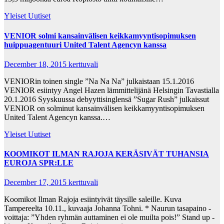
Yleiset Uutiset
VENIOR solmi kansainvälisen keikkamyyntisopimuksen
huippuagentuuri United Talent Agencyn kanssa
December 18, 2015
kerttuvali
VENIORin toinen single ”Na Na Na” julkaistaan 15.1.2016
VENIOR esiintyy Angel Hazen lämmittelijänä Helsingin Tavastialla
20.1.2016 Syyskuussa debyyttisinglensä ”Sugar Rush” julkaissut
VENIOR on solminut kansainvälisen keikkamyyntisopimuksen
United Talent Agencyn kanssa.…
Yleiset Uutiset
KOOMIKOT ILMAN RAJOJA KERÄSIVÄT TUHANSIA
EUROJA SPR:LLE
December 17, 2015
kerttuvali
Koomikot Ilman Rajoja esiintyivät täysille saleille. Kuva
Tampereelta 10.11., kuvaaja Johanna Tohni. * Naurun tasapaino -
voittaja: ”Yhden ryhmän auttaminen ei ole muilta pois!” Stand up -