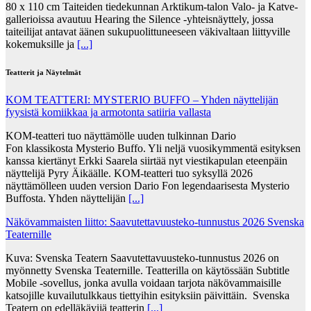
80 x 110 cm Taiteiden tiedekunnan Arktikum-talon Valo- ja Katve-
gallerioissa avautuu Hearing the Silence -yhteisnäyttely, jossa
taiteilijat antavat äänen sukupuolittuneeseen väkivaltaan liittyville
kokemuksille ja
[...]
Teatterit ja Näytelmät
KOM TEATTERI: MYSTERIO BUFFO – Yhden näyttelijän
fyysistä komiikkaa ja armotonta satiiria vallasta
KOM-teatteri tuo näyttämölle uuden tulkinnan Dario
Fon klassikosta Mysterio Buffo. Yli neljä vuosikymmentä esityksen
kanssa kiertänyt Erkki Saarela siirtää nyt viestikapulan eteenpäin
näyttelijä Pyry Äikäälle. KOM-teatteri tuo syksyllä 2026
näyttämölleen uuden version Dario Fon legendaarisesta Mysterio
Buffosta. Yhden näyttelijän
[...]
Näkövammaisten liitto: Saavutettavuusteko-tunnustus 2026 Svenska
Teaternille
Kuva: Svenska Teatern Saavutettavuusteko-tunnustus 2026 on
myönnetty Svenska Teaternille. Teatterilla on käytössään Subtitle
Mobile -sovellus, jonka avulla voidaan tarjota näkövammaisille
katsojille kuvailutulkkaus tiettyihin esityksiin päivittäin. Svenska
Teatern on edelläkävijä teatterin
[...]