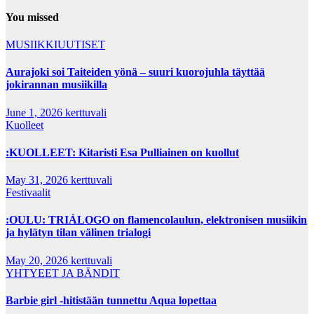
You missed
MUSIIKKIUUTISET
Aurajoki soi Taiteiden yönä – suuri kuorojuhla täyttää
jokirannan musiikilla
June 1, 2026
kerttuvali
Kuolleet
:KUOLLEET: Kitaristi Esa Pulliainen on kuollut
May 31, 2026
kerttuvali
Festivaalit
:OULU: TRIÁLOGO on flamencolaulun, elektronisen musiikin
ja hylätyn tilan välinen trialogi
May 20, 2026
kerttuvali
YHTYEET JA BÄNDIT
Barbie girl -hitistään tunnettu Aqua lopettaa