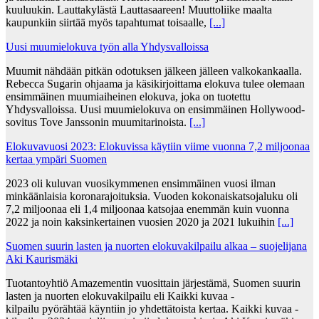
kuuluukin. Lauttakylästä Lauttasaareen! Muuttoliike maalta
kaupunkiin siirtää myös tapahtumat toisaalle,
[...]
Uusi muumielokuva työn alla Yhdysvalloissa
Muumit nähdään pitkän odotuksen jälkeen jälleen valkokankaalla.
Rebecca Sugarin ohjaama ja käsikirjoittama elokuva tulee olemaan
ensimmäinen muumiaiheinen elokuva, joka on tuotettu
Yhdysvalloissa. Uusi muumielokuva on ensimmäinen Hollywood-
sovitus Tove Janssonin muumitarinoista.
[...]
Elokuvavuosi 2023: Elokuvissa käytiin viime vuonna 7,2 miljoonaa
kertaa ympäri Suomen
2023 oli kuluvan vuosikymmenen ensimmäinen vuosi ilman
minkäänlaisia koronarajoituksia. Vuoden kokonaiskatsojaluku oli
7,2 miljoonaa eli 1,4 miljoonaa katsojaa enemmän kuin vuonna
2022 ja noin kaksinkertainen vuosien 2020 ja 2021 lukuihin
[...]
Suomen suurin lasten ja nuorten elokuvakilpailu alkaa – suojelijana
Aki Kaurismäki
Tuotantoyhtiö Amazementin vuosittain järjestämä, Suomen suurin
lasten ja nuorten elokuvakilpailu eli Kaikki kuvaa -
kilpailu pyörähtää käyntiin jo yhdettätoista kertaa. Kaikki kuvaa -