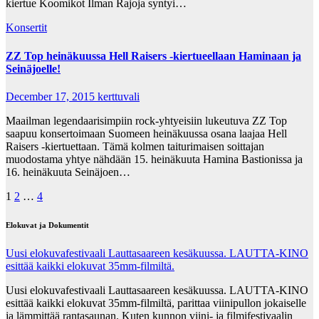
kiertue Koomikot Ilman Rajoja syntyi…
Konsertit
ZZ Top heinäkuussa Hell Raisers -kiertueellaan Haminaan ja
Seinäjoelle!
December 17, 2015
kerttuvali
Maailman legendaarisimpiin rock-yhtyeisiin lukeutuva ZZ Top
saapuu konsertoimaan Suomeen heinäkuussa osana laajaa Hell
Raisers -kiertuettaan. Tämä kolmen taiturimaisen soittajan
muodostama yhtye nähdään 15. heinäkuuta Hamina Bastionissa ja
16. heinäkuuta Seinäjoen…
Posts
1
2
…
4
pagination
Elokuvat ja Dokumentit
Uusi elokuvafestivaali Lauttasaareen kesäkuussa. LAUTTA-KINO
esittää kaikki elokuvat 35mm-filmiltä.
Uusi elokuvafestivaali Lauttasaareen kesäkuussa. LAUTTA-KINO
esittää kaikki elokuvat 35mm-filmiltä, parittaa viinipullon jokaiselle
ja lämmittää rantasaunan. Kuten kunnon viini- ja filmifestivaalin