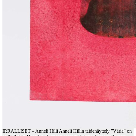
IRRALLISET – Anneli Hilli Anneli Hillin taidenäyttely ”Väriä” on