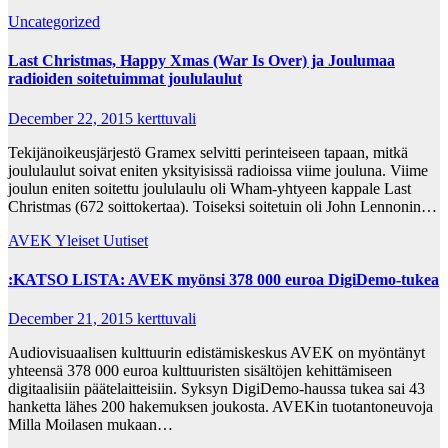
Uncategorized
Last Christmas, Happy Xmas (War Is Over) ja Joulumaa
radioiden soitetuimmat joululaulut
December 22, 2015
kerttuvali
Tekijänoikeusjärjestö Gramex selvitti perinteiseen tapaan, mitkä
joululaulut soivat eniten yksityisissä radioissa viime jouluna. Viime
joulun eniten soitettu joululaulu oli Wham-yhtyeen kappale Last
Christmas (672 soittokertaa). Toiseksi soitetuin oli John Lennonin…
AVEK
Yleiset Uutiset
:KATSO LISTA: AVEK myönsi 378 000 euroa DigiDemo-tukea
December 21, 2015
kerttuvali
Audiovisuaalisen kulttuurin edistämiskeskus AVEK on myöntänyt
yhteensä 378 000 euroa kulttuuristen sisältöjen kehittämiseen
digitaalisiin päätelaitteisiin. Syksyn DigiDemo-haussa tukea sai 43
hanketta lähes 200 hakemuksen joukosta. AVEKin tuotantoneuvoja
Milla Moilasen mukaan…