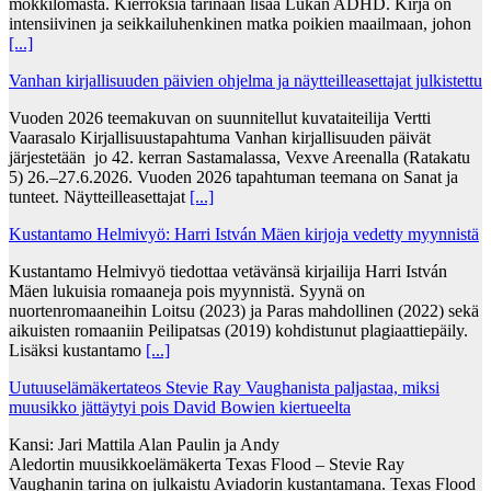
mökkilomasta. Kierroksia tarinaan lisää Lukan ADHD. Kirja on
intensiivinen ja seikkailuhenkinen matka poikien maailmaan, johon
[...]
Vanhan kirjallisuuden päivien ohjelma ja näytteilleasettajat julkistettu
Vuoden 2026 teemakuvan on suunnitellut kuvataiteilija Vertti
Vaarasalo Kirjallisuustapahtuma Vanhan kirjallisuuden päivät
järjestetään jo 42. kerran Sastamalassa, Vexve Areenalla (Ratakatu
5) 26.–27.6.2026. Vuoden 2026 tapahtuman teemana on Sanat ja
tunteet. Näytteilleasettajat
[...]
Kustantamo Helmivyö: Harri István Mäen kirjoja vedetty myynnistä
Kustantamo Helmivyö tiedottaa vetävänsä kirjailija Harri István
Mäen lukuisia romaaneja pois myynnistä. Syynä on
nuortenromaaneihin Loitsu (2023) ja Paras mahdollinen (2022) sekä
aikuisten romaaniin Peilipatsas (2019) kohdistunut plagiaattiepäily.
Lisäksi kustantamo
[...]
Uutuuselämäkertateos Stevie Ray Vaughanista paljastaa, miksi
muusikko jättäytyi pois David Bowien kiertueelta
Kansi: Jari Mattila Alan Paulin ja Andy
Aledortin muusikkoelämäkerta Texas Flood – Stevie Ray
Vaughanin tarina on julkaistu Aviadorin kustantamana. Texas Flood