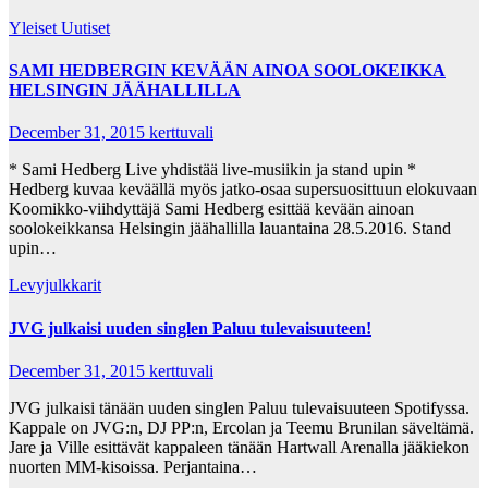
Yleiset Uutiset
SAMI HEDBERGIN KEVÄÄN AINOA SOOLOKEIKKA
HELSINGIN JÄÄHALLILLA
December 31, 2015
kerttuvali
* Sami Hedberg Live yhdistää live-musiikin ja stand upin *
Hedberg kuvaa keväällä myös jatko-osaa supersuosittuun elokuvaan
Koomikko-viihdyttäjä Sami Hedberg esittää kevään ainoan
soolokeikkansa Helsingin jäähallilla lauantaina 28.5.2016. Stand
upin…
Levyjulkkarit
JVG julkaisi uuden singlen Paluu tulevaisuuteen!
December 31, 2015
kerttuvali
JVG julkaisi tänään uuden singlen Paluu tulevaisuuteen Spotifyssa.
Kappale on JVG:n, DJ PP:n, Ercolan ja Teemu Brunilan säveltämä.
Jare ja Ville esittävät kappaleen tänään Hartwall Arenalla jääkiekon
nuorten MM-kisoissa. Perjantaina…