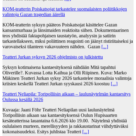
KOM-teatterin Poiskatsojat tarkastelee suomalaisten poliitikkojen
valintoja Gazan tragedian äärellä
KOM-teatterin syksyn pääteos Poiskatsojat käsittelee Gazan
kansanmurhaaa ja länsimaiden reaktioita siihen. Dokumentaarinen
teos yhdistää faktapohjaisen taustatyön, analyysin ja satiirin
tarkastellakseen, miksi poliittinen reagointi on jäänyt ristiriitaiseksi ja
varovaiseksi tilanteen vakavuuteen nähden. Gazan
[...]
Teatteri Jurkan syksyn 2026 ohjelmisto on julkistettu
Syksyn kotimaisena kantaesityksenä nähdään Mitä tapahtui
Oliverille?. Kuvassa Lotta Kaihua ja Olli Riipinen. Kuva: Marko
Mäkinen Teatteri Jurkan syksy 2026 tarkastelee moraalisia valintoja
kriisien keskellä Teatteri Jurkan syyskausi 2026 koostuu
[...]
Teatteri Neliapila: Toripolliisin aikaan – laulunäytelmän kantaesitys
Oulussa kesällä 2026
Kuvaaja: Jaani Föhr Teatteri Neliapilan uusi laulunäytelmä
Toripolliisin aikaan saa kantaesityksensä Oulun Hupisaarten
kesäteatterissa lauantaina 6.6.2026 klo 19.00. Näytelmä yhdistää
oululaisen murteen, merellisyyden ja rakkaustarinat viihdyttäväksi
kokonaisuudeksi. Esitys juhlistaa Teatteri
[...]