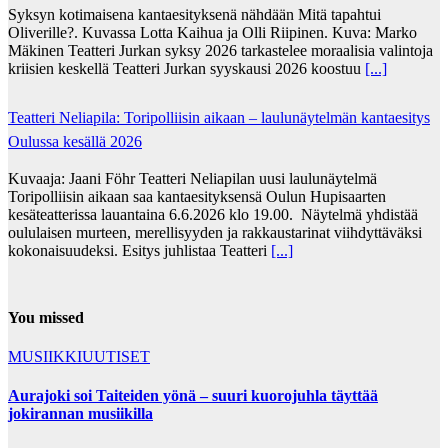
Syksyn kotimaisena kantaesityksenä nähdään Mitä tapahtui
Oliverille?. Kuvassa Lotta Kaihua ja Olli Riipinen. Kuva: Marko
Mäkinen Teatteri Jurkan syksy 2026 tarkastelee moraalisia valintoja
kriisien keskellä Teatteri Jurkan syyskausi 2026 koostuu
[...]
Teatteri Neliapila: Toripolliisin aikaan – laulunäytelmän kantaesitys
Oulussa kesällä 2026
Kuvaaja: Jaani Föhr Teatteri Neliapilan uusi laulunäytelmä
Toripolliisin aikaan saa kantaesityksensä Oulun Hupisaarten
kesäteatterissa lauantaina 6.6.2026 klo 19.00. Näytelmä yhdistää
oululaisen murteen, merellisyyden ja rakkaustarinat viihdyttäväksi
kokonaisuudeksi. Esitys juhlistaa Teatteri
[...]
You missed
MUSIIKKIUUTISET
Aurajoki soi Taiteiden yönä – suuri kuorojuhla täyttää
jokirannan musiikilla