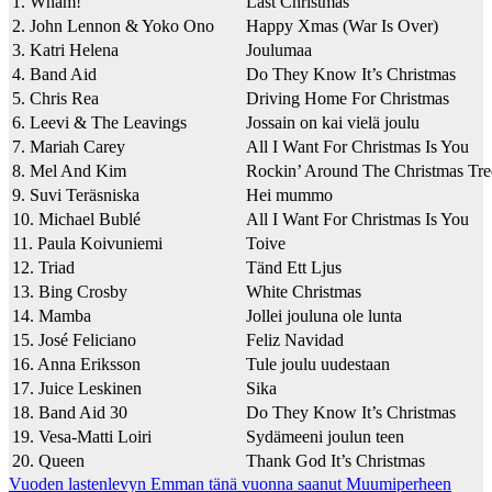
1. Wham!
Last Christmas
2. John Lennon & Yoko Ono
Happy Xmas (War Is Over)
3. Katri Helena
Joulumaa
4. Band Aid
Do They Know It’s Christmas
5. Chris Rea
Driving Home For Christmas
6. Leevi & The Leavings
Jossain on kai vielä joulu
7. Mariah Carey
All I Want For Christmas Is You
8. Mel And Kim
Rockin’ Around The Christmas Tre
9. Suvi Teräsniska
Hei mummo
10. Michael Bublé
All I Want For Christmas Is You
11. Paula Koivuniemi
Toive
12. Triad
Tänd Ett Ljus
13. Bing Crosby
White Christmas
14. Mamba
Jollei jouluna ole lunta
15. José Feliciano
Feliz Navidad
16. Anna Eriksson
Tule joulu uudestaan
17. Juice Leskinen
Sika
18. Band Aid 30
Do They Know It’s Christmas
19. Vesa-Matti Loiri
Sydämeeni joulun teen
20. Queen
Thank God It’s Christmas
Post
Vuoden lastenlevyn Emman tänä vuonna saanut Muumiperheen