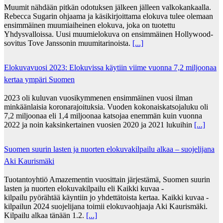
Muumit nähdään pitkän odotuksen jälkeen jälleen valkokankaalla.
Rebecca Sugarin ohjaama ja käsikirjoittama elokuva tulee olemaan
ensimmäinen muumiaiheinen elokuva, joka on tuotettu
Yhdysvalloissa. Uusi muumielokuva on ensimmäinen Hollywood-
sovitus Tove Janssonin muumitarinoista.
[...]
Elokuvavuosi 2023: Elokuvissa käytiin viime vuonna 7,2 miljoonaa
kertaa ympäri Suomen
2023 oli kuluvan vuosikymmenen ensimmäinen vuosi ilman
minkäänlaisia koronarajoituksia. Vuoden kokonaiskatsojaluku oli
7,2 miljoonaa eli 1,4 miljoonaa katsojaa enemmän kuin vuonna
2022 ja noin kaksinkertainen vuosien 2020 ja 2021 lukuihin
[...]
Suomen suurin lasten ja nuorten elokuvakilpailu alkaa – suojelijana
Aki Kaurismäki
Tuotantoyhtiö Amazementin vuosittain järjestämä, Suomen suurin
lasten ja nuorten elokuvakilpailu eli Kaikki kuvaa -
kilpailu pyörähtää käyntiin jo yhdettätoista kertaa. Kaikki kuvaa -
kilpailun 2024 suojelijana toimii elokuvaohjaaja Aki Kaurismäki.
Kilpailu alkaa tänään 1.2.
[...]