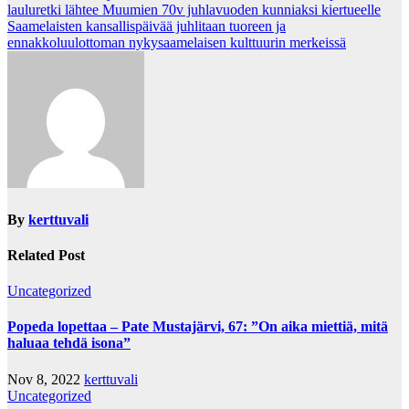
lauluretki lähtee Muumien 70v juhlavuoden kunniaksi kiertueelle
navigation
Saamelaisten kansallispäivää juhlitaan tuoreen ja
ennakkoluulottoman nykysaamelaisen kulttuurin merkeissä
By
kerttuvali
Related Post
Uncategorized
Popeda lopettaa – Pate Mustajärvi, 67: ”On aika miettiä, mitä
haluaa tehdä isona”
Nov 8, 2022
kerttuvali
Uncategorized