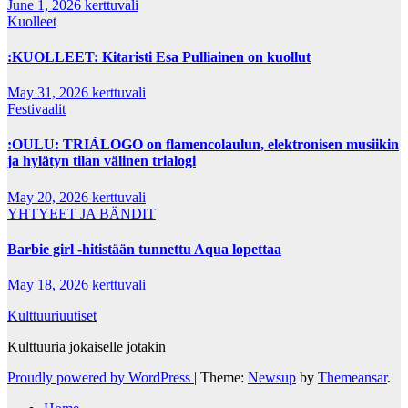
June 1, 2026
kerttuvali
Kuolleet
:KUOLLEET: Kitaristi Esa Pulliainen on kuollut
May 31, 2026
kerttuvali
Festivaalit
:OULU: TRIÁLOGO on flamencolaulun, elektronisen musiikin
ja hylätyn tilan välinen trialogi
May 20, 2026
kerttuvali
YHTYEET JA BÄNDIT
Barbie girl -hitistään tunnettu Aqua lopettaa
May 18, 2026
kerttuvali
Kulttuuriuutiset
Kulttuuria jokaiselle jotakin
Proudly powered by WordPress
|
Theme:
Newsup
by
Themeansar
.