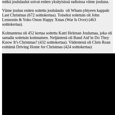
mitkä joululaulut soivat eniten yksityisissä radioissa viime jouluna.
Viime joulun eniten soitettu joululaulu oli Wham-yhtyeen kappale
Last Christmas (672 soittokertaa). Toiseksi soitetuin oli John
Lennonin & Yoko Onon Happy Xmas (War Is Over) (463
soittokertaa).
Kolmantena oli 452 kertaa soitettu Katri Helenan Joulumaa, joka oli
samalla soitetuin kotimainen. Neljäntenä oli Band Aid’in Do They
Know It’s Christmas? (432 soittokertaa). Viidentenä oli Chris Rean
esittämä Driving Home for Christmas (424 soittokertaa)