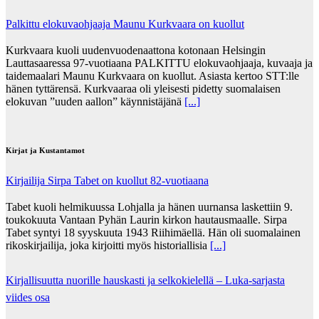
Palkittu elokuvaohjaaja Maunu Kurkvaara on kuollut
Kurkvaara kuoli uudenvuodenaattona kotonaan Helsingin
Lauttasaaressa 97-vuotiaana PALKITTU elokuvaohjaaja, kuvaaja ja
taidemaalari Maunu Kurkvaara on kuollut. Asiasta kertoo STT:lle
hänen tyttärensä. Kurkvaaraa oli yleisesti pidetty suomalaisen
elokuvan ”uuden aallon” käynnistäjänä
[...]
Kirjat ja Kustantamot
Kirjailija Sirpa Tabet on kuollut 82-vuotiaana
Tabet kuoli helmikuussa Lohjalla ja hänen uurnansa laskettiin 9.
toukokuuta Vantaan Pyhän Laurin kirkon hautausmaalle. Sirpa
Tabet syntyi 18 syyskuuta 1943 Riihimäellä. Hän oli suomalainen
rikoskirjailija, joka kirjoitti myös historiallisia
[...]
Kirjallisuutta nuorille hauskasti ja selkokielellä – Luka-sarjasta
viides osa