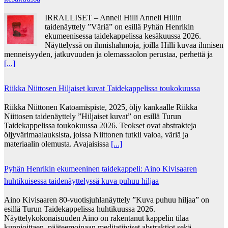
IRRALLISET – Anneli Hilli Anneli Hillin
taidenäyttely ”Väriä” on esillä Pyhän Henrikin
ekumeenisessa taidekappelissa kesäkuussa 2026.
Näyttelyssä on ihmishahmoja, joilla Hilli kuvaa ihmisen
menneisyyden, jatkuvuuden ja olemassaolon perustaa, perhettä ja
[...]
Riikka Niittosen Hiljaiset kuvat Taidekappelissa toukokuussa
Riikka Niittonen Katoamispiste, 2025, öljy kankaalle Riikka
Niittosen taidenäyttely ”Hiljaiset kuvat” on esillä Turun
Taidekappelissa toukokuussa 2026. Teokset ovat abstrakteja
öljyvärimaalauksista, joissa Niittonen tutkii valoa, väriä ja
materiaalin olemusta. Avajaisissa
[...]
Pyhän Henrikin ekumeeninen taidekappeli: Aino Kivisaaren
huhtikuisessa taidenäyttelyssä kuva puhuu hiljaa
Aino Kivisaaren 80-vuotisjuhlanäyttely ”Kuva puhuu hiljaa” on
esillä Turun Taidekappelissa huhtikuussa 2026.
Näyttelykokonaisuuden Aino on rakentanut kappelin tilaa
kunnioittaen, pääteemoinaan meditatiiviset abstraktiot sekä