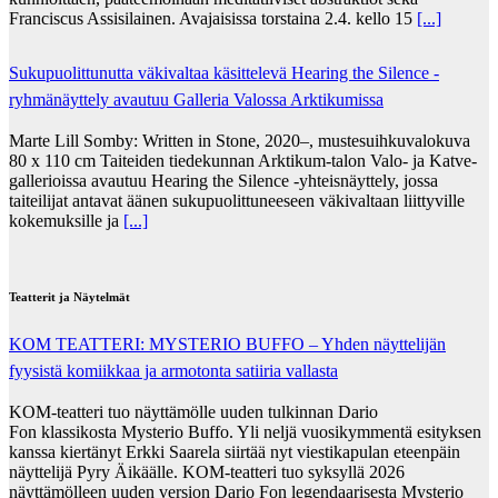
Franciscus Assisilainen. Avajaisissa torstaina 2.4. kello 15
[...]
Sukupuolittunutta väkivaltaa käsittelevä Hearing the Silence -
ryhmänäyttely avautuu Galleria Valossa Arktikumissa
Marte Lill Somby: Written in Stone, 2020–, mustesuihkuvalokuva
80 x 110 cm Taiteiden tiedekunnan Arktikum-talon Valo- ja Katve-
gallerioissa avautuu Hearing the Silence -yhteisnäyttely, jossa
taiteilijat antavat äänen sukupuolittuneeseen väkivaltaan liittyville
kokemuksille ja
[...]
Teatterit ja Näytelmät
KOM TEATTERI: MYSTERIO BUFFO – Yhden näyttelijän
fyysistä komiikkaa ja armotonta satiiria vallasta
KOM-teatteri tuo näyttämölle uuden tulkinnan Dario
Fon klassikosta Mysterio Buffo. Yli neljä vuosikymmentä esityksen
kanssa kiertänyt Erkki Saarela siirtää nyt viestikapulan eteenpäin
näyttelijä Pyry Äikäälle. KOM-teatteri tuo syksyllä 2026
näyttämölleen uuden version Dario Fon legendaarisesta Mysterio