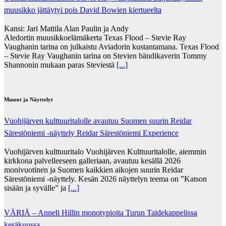
muusikko jättäytyi pois David Bowien kiertueelta
Kansi: Jari Mattila Alan Paulin ja Andy
Aledortin muusikkoelämäkerta Texas Flood – Stevie Ray
Vaughanin tarina on julkaistu Aviadorin kustantamana. Texas Flood
– Stevie Ray Vaughanin tarina on Stevien bändikaverin Tommy
Shannonin mukaan paras Steviestä
[...]
Museot ja Näyttelyt
Vuohijärven kulttuuritalolle avautuu Suomen suurin Reidar
Särestöniemi -näyttely Reidar Särestöniemi Experience
Vuohijärven kulttuuritalo Vuohijärven Kulttuuritalolle, aiemmin
kirkkona palvelleeseen galleriaan, avautuu kesällä 2026
monivuotinen ja Suomen kaikkien aikojen suurin Reidar
Särestöniemi -näyttely. Kesän 2026 näyttelyn teema on ”Katson
sisään ja syvälle” ja
[...]
VÄRIÄ – Anneli Hillin monotypioita Turun Taidekappelissa
kesäkuussa