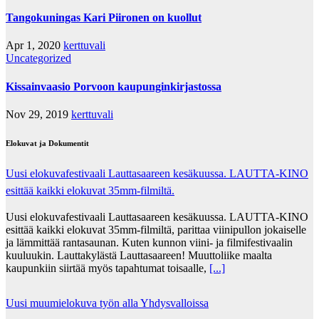
Tangokuningas Kari Piironen on kuollut
Apr 1, 2020
kerttuvali
Uncategorized
Kissainvaasio Porvoon kaupunginkirjastossa
Nov 29, 2019
kerttuvali
Elokuvat ja Dokumentit
Uusi elokuvafestivaali Lauttasaareen kesäkuussa. LAUTTA-KINO
esittää kaikki elokuvat 35mm-filmiltä.
Uusi elokuvafestivaali Lauttasaareen kesäkuussa. LAUTTA-KINO
esittää kaikki elokuvat 35mm-filmiltä, parittaa viinipullon jokaiselle
ja lämmittää rantasaunan. Kuten kunnon viini- ja filmifestivaalin
kuuluukin. Lauttakylästä Lauttasaareen! Muuttoliike maalta
kaupunkiin siirtää myös tapahtumat toisaalle,
[...]
Uusi muumielokuva työn alla Yhdysvalloissa