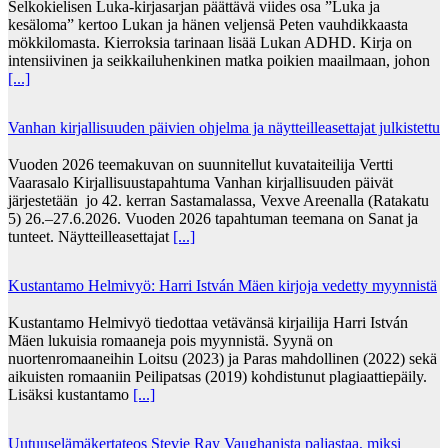
Selkokielisen Luka-kirjasarjan päättävä viides osa ”Luka ja
kesäloma” kertoo Lukan ja hänen veljensä Peten vauhdikkaasta
mökkilomasta. Kierroksia tarinaan lisää Lukan ADHD. Kirja on
intensiivinen ja seikkailuhenkinen matka poikien maailmaan, johon
[...]
Vanhan kirjallisuuden päivien ohjelma ja näytteilleasettajat julkistettu
Vuoden 2026 teemakuvan on suunnitellut kuvataiteilija Vertti
Vaarasalo Kirjallisuustapahtuma Vanhan kirjallisuuden päivät
järjestetään jo 42. kerran Sastamalassa, Vexve Areenalla (Ratakatu
5) 26.–27.6.2026. Vuoden 2026 tapahtuman teemana on Sanat ja
tunteet. Näytteilleasettajat
[...]
Kustantamo Helmivyö: Harri István Mäen kirjoja vedetty myynnistä
Kustantamo Helmivyö tiedottaa vetävänsä kirjailija Harri István
Mäen lukuisia romaaneja pois myynnistä. Syynä on
nuortenromaaneihin Loitsu (2023) ja Paras mahdollinen (2022) sekä
aikuisten romaaniin Peilipatsas (2019) kohdistunut plagiaattiepäily.
Lisäksi kustantamo
[...]
Uutuuselämäkertateos Stevie Ray Vaughanista paljastaa, miksi