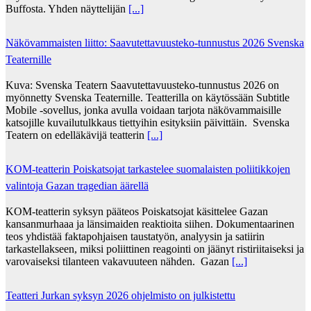
Buffosta. Yhden näyttelijän
[...]
Näkövammaisten liitto: Saavutettavuusteko-tunnustus 2026 Svenska
Teaternille
Kuva: Svenska Teatern Saavutettavuusteko-tunnustus 2026 on
myönnetty Svenska Teaternille. Teatterilla on käytössään Subtitle
Mobile -sovellus, jonka avulla voidaan tarjota näkövammaisille
katsojille kuvailutulkkaus tiettyihin esityksiin päivittäin. Svenska
Teatern on edelläkävijä teatterin
[...]
KOM-teatterin Poiskatsojat tarkastelee suomalaisten poliitikkojen
valintoja Gazan tragedian äärellä
KOM-teatterin syksyn pääteos Poiskatsojat käsittelee Gazan
kansanmurhaaa ja länsimaiden reaktioita siihen. Dokumentaarinen
teos yhdistää faktapohjaisen taustatyön, analyysin ja satiirin
tarkastellakseen, miksi poliittinen reagointi on jäänyt ristiriitaiseksi ja
varovaiseksi tilanteen vakavuuteen nähden. Gazan
[...]
Teatteri Jurkan syksyn 2026 ohjelmisto on julkistettu