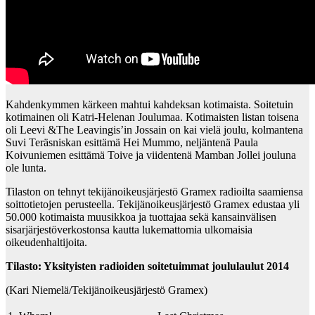
Kahdenkymmen kärkeen mahtui kahdeksan kotimaista. Soitetuin
kotimainen oli Katri-Helenan Joulumaa. Kotimaisten listan toisena
oli Leevi &The Leavingis’in Jossain on kai vielä joulu, kolmantena
Suvi Teräsniskan esittämä Hei Mummo, neljäntenä Paula
Koivuniemen esittämä Toive ja viidentenä Mamban Jollei jouluna
ole lunta.
Tilaston on tehnyt tekijänoikeusjärjestö Gramex radioilta saamiensa
soittotietojen perusteella. Tekijänoikeusjärjestö Gramex edustaa yli
50.000 kotimaista muusikkoa ja tuottajaa sekä kansainvälisen
sisarjärjestöverkostonsa kautta lukemattomia ulkomaisia
oikeudenhaltijoita.
Tilasto: Yksityisten radioiden soitetuimmat joululaulut 2014
(Kari Niemelä/Tekijänoikeusjärjestö Gramex)