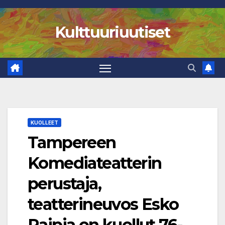
Skip
to
Kulttuuriuutiset
content
KUOLLEET
Tampereen
Komediateatterin
perustaja,
teatterineuvos Esko
Raipia on kuollut 76-