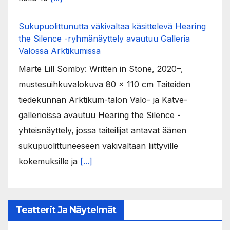
Sukupuolittunutta väkivaltaa käsittelevä Hearing
the Silence -ryhmänäyttely avautuu Galleria
Valossa Arktikumissa
Marte Lill Somby: Written in Stone, 2020–,
mustesuihkuvalokuva 80 x 110 cm Taiteiden
tiedekunnan Arktikum-talon Valo- ja Katve-
gallerioissa avautuu Hearing the Silence -
yhteisnäyttely, jossa taiteilijat antavat äänen
sukupuolittuneeseen väkivaltaan liittyville
kokemuksille ja
[...]
Teatterit Ja Näytelmät