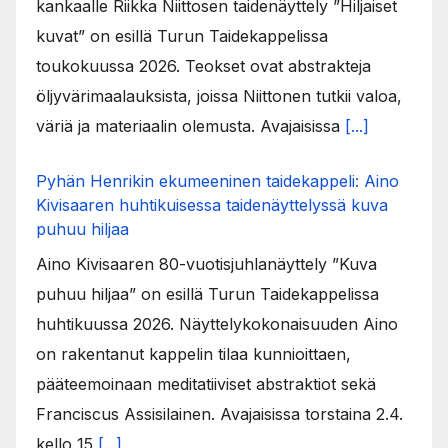
kankaalle Riikka Niittosen taidenäyttely ”Hiljaiset
kuvat” on esillä Turun Taidekappelissa
toukokuussa 2026. Teokset ovat abstrakteja
öljyvärimaalauksista, joissa Niittonen tutkii valoa,
väriä ja materiaalin olemusta. Avajaisissa
[...]
Pyhän Henrikin ekumeeninen taidekappeli: Aino
Kivisaaren huhtikuisessa taidenäyttelyssä kuva
puhuu hiljaa
Aino Kivisaaren 80-vuotisjuhlanäyttely ”Kuva
puhuu hiljaa” on esillä Turun Taidekappelissa
huhtikuussa 2026. Näyttelykokonaisuuden Aino
on rakentanut kappelin tilaa kunnioittaen,
pääteemoinaan meditatiiviset abstraktiot sekä
Franciscus Assisilainen. Avajaisissa torstaina 2.4.
kello 15
[...]