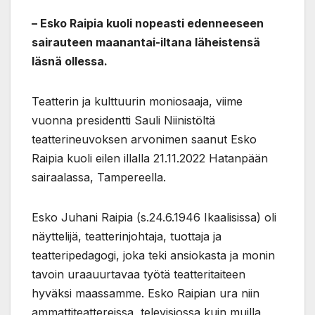
– Esko Raipia kuoli nopeasti edenneeseen
sairauteen maanantai-iltana läheistensä
läsnä ollessa.
Teatterin ja kulttuurin moniosaaja, viime
vuonna presidentti Sauli Niinistöltä
teatterineuvoksen arvonimen saanut Esko
Raipia kuoli eilen illalla 21.11.2022 Hatanpään
sairaalassa, Tampereella.
Esko Juhani Raipia (s.24.6.1946 Ikaalisissa) oli
näyttelijä, teatterinjohtaja, tuottaja ja
teatteripedagogi, joka teki ansiokasta ja monin
tavoin uraauurtavaa työtä teatteritaiteen
hyväksi maassamme. Esko Raipian ura niin
ammattiteattereissa, televisiossa kuin muilla