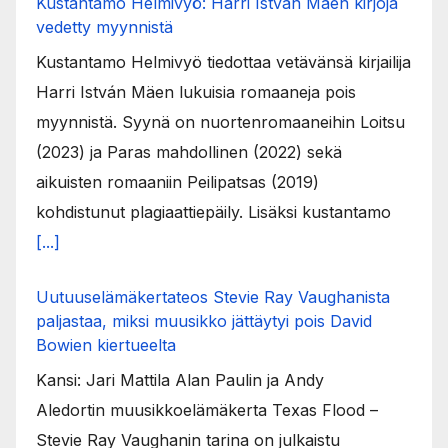
Kustantamo Helmivyö: Harri István Mäen kirjoja
vedetty myynnistä
Kustantamo Helmivyö tiedottaa vetävänsä kirjailija
Harri István Mäen lukuisia romaaneja pois
myynnistä. Syynä on nuortenromaaneihin Loitsu
(2023) ja Paras mahdollinen (2022) sekä
aikuisten romaaniin Peilipatsas (2019)
kohdistunut plagiaattiepäily. Lisäksi kustantamo
[...]
Uutuuselämäkertateos Stevie Ray Vaughanista
paljastaa, miksi muusikko jättäytyi pois David
Bowien kiertueelta
Kansi: Jari Mattila Alan Paulin ja Andy
Aledortin muusikkoelämäkerta Texas Flood –
Stevie Ray Vaughanin tarina on julkaistu