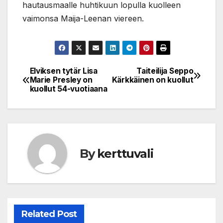
hautausmaalle huhtikuun lopulla kuolleen
vaimonsa Maija-Leenan viereen.
Elviksen tytär Lisa
Taiteilija Seppo
Post
Marie Presley on
Kärkkäinen on kuollut
kuollut 54-vuotiaana
navigation
By
kerttuvali
Related Post