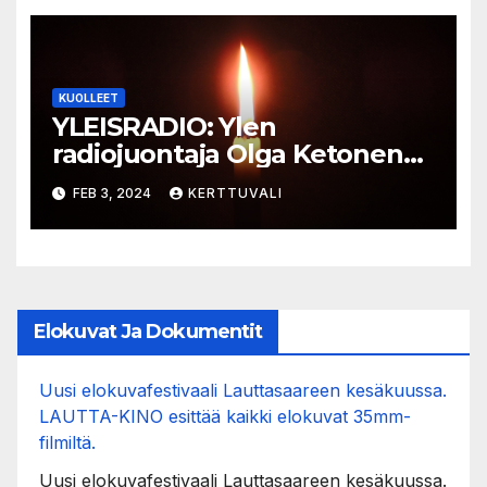
KUOLLEET
YLEISRADIO: Ylen
radiojuontaja Olga Ketonen
on kuollut
FEB 3, 2024
KERTTUVALI
Elokuvat Ja Dokumentit
Uusi elokuvafestivaali Lauttasaareen kesäkuussa.
LAUTTA-KINO esittää kaikki elokuvat 35mm-
filmiltä.
Uusi elokuvafestivaali Lauttasaareen kesäkuussa.