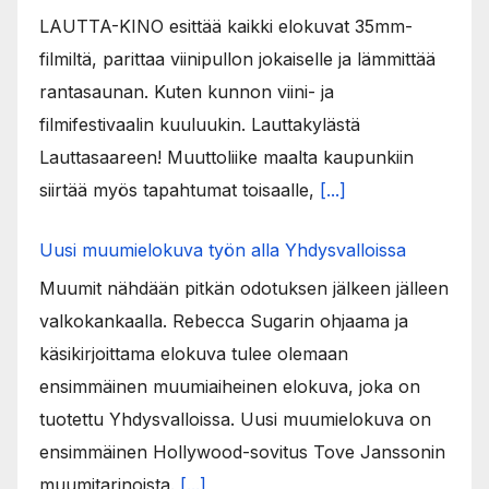
LAUTTA-KINO esittää kaikki elokuvat 35mm-
filmiltä, parittaa viinipullon jokaiselle ja lämmittää
rantasaunan. Kuten kunnon viini- ja
filmifestivaalin kuuluukin. Lauttakylästä
Lauttasaareen! Muuttoliike maalta kaupunkiin
siirtää myös tapahtumat toisaalle,
[...]
Uusi muumielokuva työn alla Yhdysvalloissa
Muumit nähdään pitkän odotuksen jälkeen jälleen
valkokankaalla. Rebecca Sugarin ohjaama ja
käsikirjoittama elokuva tulee olemaan
ensimmäinen muumiaiheinen elokuva, joka on
tuotettu Yhdysvalloissa. Uusi muumielokuva on
ensimmäinen Hollywood-sovitus Tove Janssonin
muumitarinoista.
[...]