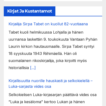
Kirjat Ja Kustantamot
Kirjailija Sirpa Tabet on kuollut 82-vuotiaana
Tabet kuoli helmikuussa Lohjalla ja hänen
uurnansa laskettiin 9. toukokuuta Vantaan Pyhän
Laurin kirkon hautausmaalle. Sirpa Tabet syntyi
18 syyskuuta 1943 Riihimäellä. Hän oli
suomalainen rikoskirjailija, joka kirjoitti myös
historiallisia
[...]
Kirjallisuutta nuorille hauskasti ja selkokielellä –
Luka-sarjasta viides osa
Selkokielisen Luka-kirjasarjan päättävä viides osa
”Luka ja kesäloma” kertoo Lukan ja hänen