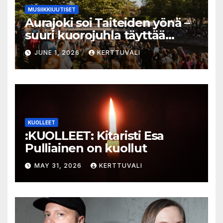
MUSIIKKIUUTISET
Aurajoki soi Taiteiden yönä –
suuri kuorojuhla täyttää
jokirannan musiikilla
JUNE 1, 2026
KERTTUVALI
KUOLLEET
:KUOLLEET: Kitaristi Esa
Pulliainen on kuollut
MAY 31, 2026
KERTTUVALI