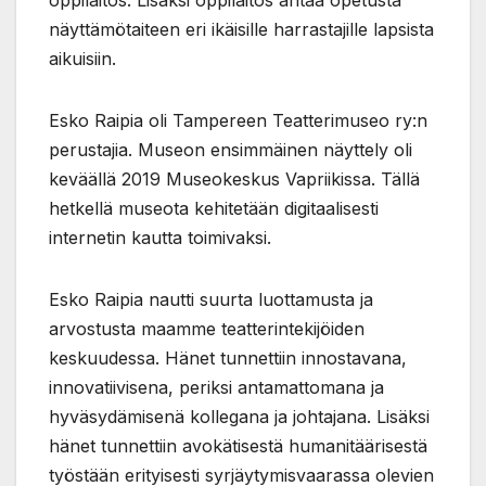
oppilaitos. Lisäksi oppilaitos antaa opetusta
näyttämötaiteen eri ikäisille harrastajille lapsista
aikuisiin.
Esko Raipia oli Tampereen Teatterimuseo ry:n
perustajia. Museon ensimmäinen näyttely oli
keväällä 2019 Museokeskus Vapriikissa. Tällä
hetkellä museota kehitetään digitaalisesti
internetin kautta toimivaksi.
Esko Raipia nautti suurta luottamusta ja
arvostusta maamme teatterintekijöiden
keskuudessa. Hänet tunnettiin innostavana,
innovatiivisena, periksi antamattomana ja
hyväsydämisenä kollegana ja johtajana. Lisäksi
hänet tunnettiin avokätisestä humanitäärisestä
työstään erityisesti syrjäytymisvaarassa olevien