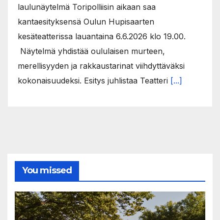
laulunäytelmä Toripolliisin aikaan saa
kantaesityksensä Oulun Hupisaarten
kesäteatterissa lauantaina 6.6.2026 klo 19.00.
Näytelmä yhdistää oululaisen murteen,
merellisyyden ja rakkaustarinat viihdyttäväksi
kokonaisuudeksi. Esitys juhlistaa Teatteri
[...]
You missed