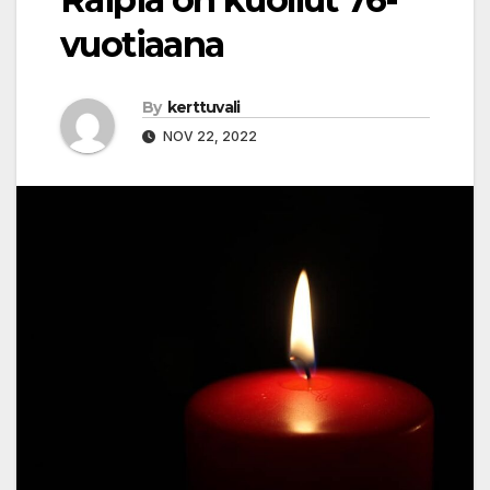
vuotiaana
By
kerttuvali
NOV 22, 2022