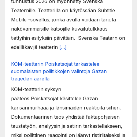
tunnustus 2026 on myönnetty Svenska
Teaternille. Teatterilla on käytössään Subtitle
Mobile -sovellus, jonka avulla voidaan tarjota
näkövammaisille katsojille kuvailutulkkaus
tiettyihin esityksiin päivittäin. Svenska Teatern on
edelläkävijä teatterin
[...]
KOM-teatterin Poiskatsojat tarkastelee
suomalaisten poliitikkojen valintoja Gazan
tragedian äärellä
KOM-teatterin syksyn
pääteos Poiskatsojat käsittelee Gazan
kansanmurhaaa ja länsimaiden reaktioita siihen.
Dokumentaarinen teos yhdistää faktapohjaisen
taustatyön, analyysin ja satiirin tarkastellakseen,
miksi poliittinen reagointi on jäänyt ristiriitaiseksi ja