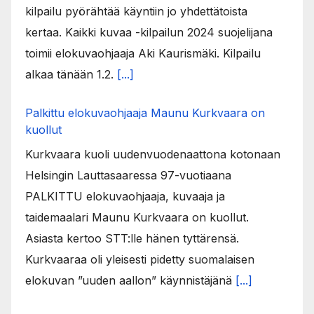
kilpailu pyörähtää käyntiin jo yhdettätoista
kertaa. Kaikki kuvaa -kilpailun 2024 suojelijana
toimii elokuvaohjaaja Aki Kaurismäki. Kilpailu
alkaa tänään 1.2.
[...]
Palkittu elokuvaohjaaja Maunu Kurkvaara on
kuollut
Kurkvaara kuoli uudenvuodenaattona kotonaan
Helsingin Lauttasaaressa 97-vuotiaana
PALKITTU elokuvaohjaaja, kuvaaja ja
taidemaalari Maunu Kurkvaara on kuollut.
Asiasta kertoo STT:lle hänen tyttärensä.
Kurkvaaraa oli yleisesti pidetty suomalaisen
elokuvan ”uuden aallon” käynnistäjänä
[...]