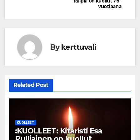
Raipia on kuollut 76-
vuotiaana
By
kerttuvali
Related Post
KUOLLEET
:KUOLLEET: Kitaristi Esa
Pulliainen on kuollut