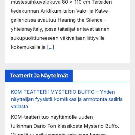
mustesuihkuvalokuva 80 x 110 cm Taiteiden
tiedekunnan Arktikum-talon Valo- ja Katve-
gallerioissa avautuu Hearing the Silence -
yhteisnäyttely, jossa taiteilijat antavat äänen
sukupuolittuneeseen väkivaltaan liittyville
kokemuksille ja
[...]
Teatterit Ja Näytelmät
KOM TEATTERI: MYSTERIO BUFFO – Yhden
näyttelijän fyysistä komiikkaa ja armotonta satiiria
vallasta
KOM-teatteri tuo näyttämölle uuden
tulkinnan Dario Fon klassikosta Mysterio Buffo.