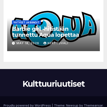
YHTYEET JA BÄNDIT
Barbie girl -hitistään
tunnettu Aqua lopettaa
MAY 18, 2026
KERTTUVALI
Kulttuuriuutiset
Proudly powered by WordPress
|
Theme:
Newsup
by
Themeansar
.