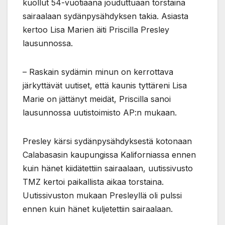
kuollut 54-vuotiaana jouduttuaan torstaina
sairaalaan sydänpysähdyksen takia. Asiasta
kertoo Lisa Marien äiti Priscilla Presley
lausunnossa.
– Raskain sydämin minun on kerrottava
järkyttävät uutiset, että kaunis tyttäreni Lisa
Marie on jättänyt meidät, Priscilla sanoi
lausunnossa uutistoimisto AP:n mukaan.
Presley kärsi sydänpysähdyksestä kotonaan
Calabasasin kaupungissa Kaliforniassa ennen
kuin hänet kiidätettiin sairaalaan, uutissivusto
TMZ kertoi paikallista aikaa torstaina.
Uutissivuston mukaan Presleyllä oli pulssi
ennen kuin hänet kuljetettiin sairaalaan.