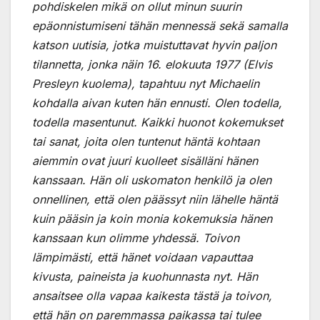
pohdiskelen mikä on ollut minun suurin
epäonnistumiseni tähän mennessä sekä samalla
katson uutisia, jotka muistuttavat hyvin paljon
tilannetta, jonka näin 16. elokuuta 1977 (Elvis
Presleyn kuolema), tapahtuu nyt Michaelin
kohdalla aivan kuten hän ennusti. Olen todella,
todella masentunut. Kaikki huonot kokemukset
tai sanat, joita olen tuntenut häntä kohtaan
aiemmin ovat juuri kuolleet sisälläni hänen
kanssaan. Hän oli uskomaton henkilö ja olen
onnellinen, että olen päässyt niin lähelle häntä
kuin pääsin ja koin monia kokemuksia hänen
kanssaan kun olimme yhdessä. Toivon
lämpimästi, että hänet voidaan vapauttaa
kivusta, paineista ja kuohunnasta nyt. Hän
ansaitsee olla vapaa kaikesta tästä ja toivon,
että hän on paremmassa paikassa tai tulee