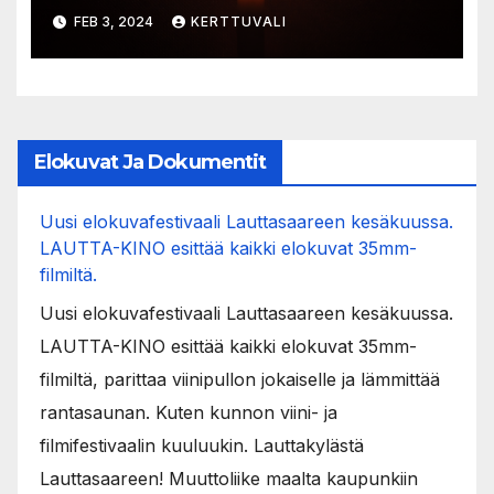
on kuollut
FEB 3, 2024
KERTTUVALI
Elokuvat Ja Dokumentit
Uusi elokuvafestivaali Lauttasaareen kesäkuussa.
LAUTTA-KINO esittää kaikki elokuvat 35mm-
filmiltä.
Uusi elokuvafestivaali Lauttasaareen kesäkuussa.
LAUTTA-KINO esittää kaikki elokuvat 35mm-
filmiltä, parittaa viinipullon jokaiselle ja lämmittää
rantasaunan. Kuten kunnon viini- ja
filmifestivaalin kuuluukin. Lauttakylästä
Lauttasaareen! Muuttoliike maalta kaupunkiin