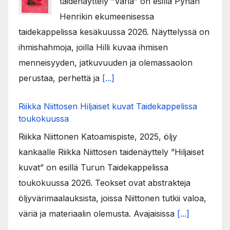
taidenäyttely ”Väriä” on esillä Pyhän
Henrikin ekumeenisessa
taidekappelissa kesäkuussa 2026. Näyttelyssä on
ihmishahmoja, joilla Hilli kuvaa ihmisen
menneisyyden, jatkuvuuden ja olemassaolon
perustaa, perhettä ja
[...]
Riikka Niittosen Hiljaiset kuvat Taidekappelissa
toukokuussa
Riikka Niittonen Katoamispiste, 2025, öljy
kankaalle Riikka Niittosen taidenäyttely ”Hiljaiset
kuvat” on esillä Turun Taidekappelissa
toukokuussa 2026. Teokset ovat abstrakteja
öljyvärimaalauksista, joissa Niittonen tutkii valoa,
väriä ja materiaalin olemusta. Avajaisissa
[...]