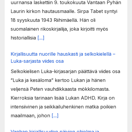
uurnansa laskettiin 9. toukokuuta Vantaan Pyhän
Laurin kirkon hautausmaalle. Sirpa Tabet syntyi
18 syyskuuta 1943 Riihimäellä. Hän oli
suomalainen rikoskirjailija, joka kirjoitti myös
historiallisia
[...]
Kirjallisuutta nuorille hauskasti ja selkokielellä –
Luka-sarjasta viides osa
Selkokielisen Luka-kirjasarjan päättävä viides osa
”Luka ja kesäloma” kertoo Lukan ja hänen
veljensä Peten vauhdikkaasta mökkilomasta.
Kierroksia tarinaan lisää Lukan ADHD. Kirja on
intensiivinen ja seikkailuhenkinen matka poikien
maailmaan, johon
[...]
Vanhan kirjallisuuden päivien ohjelma ja