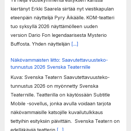
Yli neljä vuosikymmentä esityksen kanssa
kiertänyt Erkki Saarela siirtää nyt viestikapulan
eteenpäin näyttelijä Pyry Äikäälle. KOM-teatteri
tuo syksyllä 2026 näyttämölleen uuden
version Dario Fon legendaarisesta Mysterio
Buffosta. Yhden näyttelijän
[...]
Näkövammaisten liitto: Saavutettavuusteko-
tunnustus 2026 Svenska Teaternille
Kuva: Svenska Teatern Saavutettavuusteko-
tunnustus 2026 on myönnetty Svenska
Teaternille. Teatterilla on käytössään Subtitle
Mobile -sovellus, jonka avulla voidaan tarjota
näkövammaisille katsojille kuvailutulkkaus
tiettyihin esityksiin päivittäin. Svenska Teatern on
edelläkävijä teatterin
[...]