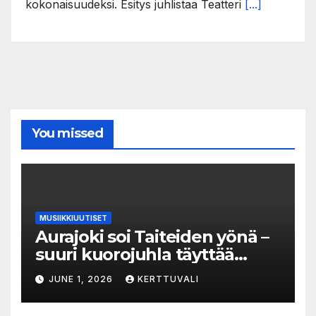
kokonaisuudeksi. Esitys juhlistaa Teatteri
[...]
You missed
MUSIIKKIUUTISET
Aurajoki soi Taiteiden yönä –
suuri kuorojuhla täyttää
jokirannan musiikilla
JUNE 1, 2026
KERTTUVALI