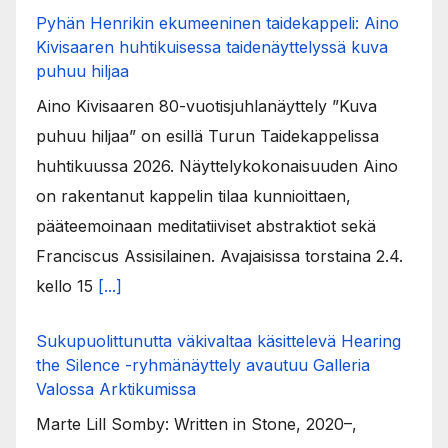
Pyhän Henrikin ekumeeninen taidekappeli: Aino
Kivisaaren huhtikuisessa taidenäyttelyssä kuva
puhuu hiljaa
Aino Kivisaaren 80-vuotisjuhlanäyttely ”Kuva
puhuu hiljaa” on esillä Turun Taidekappelissa
huhtikuussa 2026. Näyttelykokonaisuuden Aino
on rakentanut kappelin tilaa kunnioittaen,
pääteemoinaan meditatiiviset abstraktiot sekä
Franciscus Assisilainen. Avajaisissa torstaina 2.4.
kello 15
[...]
Sukupuolittunutta väkivaltaa käsittelevä Hearing
the Silence -ryhmänäyttely avautuu Galleria
Valossa Arktikumissa
Marte Lill Somby: Written in Stone, 2020–,