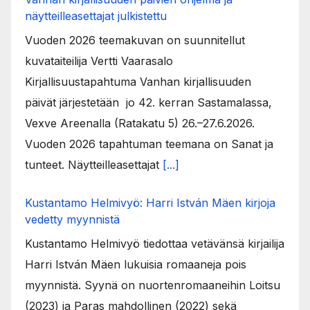
näytteilleasettajat julkistettu
Vuoden 2026 teemakuvan on suunnitellut
kuvataiteilija Vertti Vaarasalo
Kirjallisuustapahtuma Vanhan kirjallisuuden
päivät järjestetään jo 42. kerran Sastamalassa,
Vexve Areenalla (Ratakatu 5) 26.–27.6.2026.
Vuoden 2026 tapahtuman teemana on Sanat ja
tunteet. Näytteilleasettajat
[...]
Kustantamo Helmivyö: Harri István Mäen kirjoja
vedetty myynnistä
Kustantamo Helmivyö tiedottaa vetävänsä kirjailija
Harri István Mäen lukuisia romaaneja pois
myynnistä. Syynä on nuortenromaaneihin Loitsu
(2023) ja Paras mahdollinen (2022) sekä