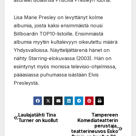
asuneet isoäitinsä Priscilla Presleyn luona.
Lisa Marie Presley on levyttänyt kolme
albumia, joista kaksi ensimmäistä nousi
Billboardin TOP10-listoille. Ensimmäistä
albumia myytiin kultalevyyn oikeutettu määrä
Yhdysvalloissa. Näyttelijättärenä hänet on
nähty Starring-elokuvassa (2003). Hän on
esiintynyt myös monissa televisio-ohjelmissa,
pääasiassa puhumassa isästään Elvis
Presleystä.
Laulajatähti Tina
Tampereen
Post
Turner on kuollut
Komediateatterin
perustaja,
navigation
teatterineuvos Esko