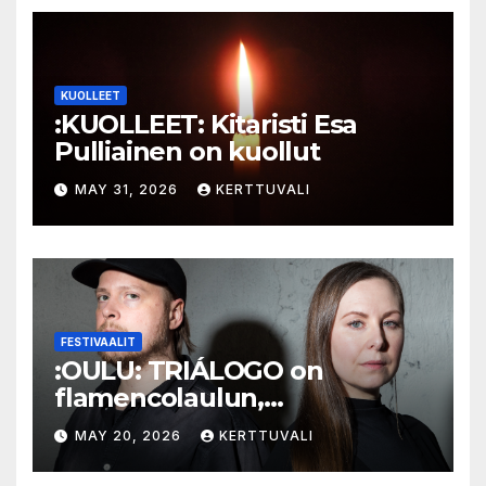
KUOLLEET
:KUOLLEET: Kitaristi Esa
Pulliainen on kuollut
MAY 31, 2026
KERTTUVALI
FESTIVAALIT
:OULU: TRIÁLOGO on
flamencolaulun,
elektronisen musiikin ja
MAY 20, 2026
KERTTUVALI
hylätyn tilan välinen trialogi