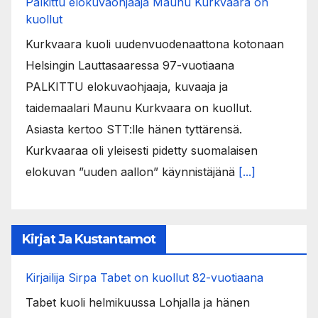
Palkittu elokuvaohjaaja Maunu Kurkvaara on
kuollut
Kurkvaara kuoli uudenvuodenaattona kotonaan
Helsingin Lauttasaaressa 97-vuotiaana
PALKITTU elokuvaohjaaja, kuvaaja ja
taidemaalari Maunu Kurkvaara on kuollut.
Asiasta kertoo STT:lle hänen tyttärensä.
Kurkvaaraa oli yleisesti pidetty suomalaisen
elokuvan ”uuden aallon” käynnistäjänä
[...]
Kirjat Ja Kustantamot
Kirjailija Sirpa Tabet on kuollut 82-vuotiaana
Tabet kuoli helmikuussa Lohjalla ja hänen