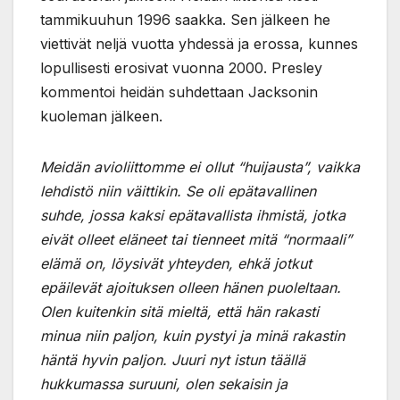
tammikuuhun 1996 saakka. Sen jälkeen he
viettivät neljä vuotta yhdessä ja erossa, kunnes
lopullisesti erosivat vuonna 2000. Presley
kommentoi heidän suhdettaan Jacksonin
kuoleman jälkeen.
Meidän avioliittomme ei ollut “huijausta”, vaikka
lehdistö niin väittikin. Se oli epätavallinen
suhde, jossa kaksi epätavallista ihmistä, jotka
eivät olleet eläneet tai tienneet mitä “normaali”
elämä on, löysivät yhteyden, ehkä jotkut
epäilevät ajoituksen olleen hänen puoleltaan.
Olen kuitenkin sitä mieltä, että hän rakasti
minua niin paljon, kuin pystyi ja minä rakastin
häntä hyvin paljon. Juuri nyt istun täällä
hukkumassa suruuni, olen sekaisin ja