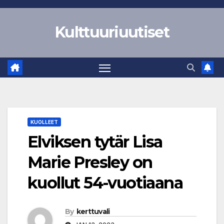
Skip
to
Kulttuuriuutiset
content
KUOLLEET
Elviksen tytär Lisa
Marie Presley on
kuollut 54-vuotiaana
By
kerttuvali