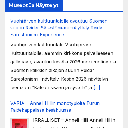
Museot Ja Näyttelyt
Vuohijärven kulttuuritalolle avautuu Suomen
suurin Reidar Särestöniemi -näyttely Reidar
Särestöniemi Experience
Vuohijärven kulttuuritalo Vuohijärven
Kulttuuritalolle, aiemmin kirkkona palvelleeseen
galleriaan, avautuu kesällä 2026 monivuotinen ja
Suomen kaikkien aikojen suurin Reidar
Särestöniemi -näyttely. Kesän 2026 näyttelyn
teema on ”Katson sisään ja syvälle” ja
[...]
VÄRIÄ – Anneli Hillin monotypioita Turun
Taidekappelissa kesäkuussa
IRRALLISET – Anneli Hilli Anneli Hillin