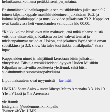
helmikuussa kolmena peräkkäisenä perjantaina.
Ensimmäinen kilpailukappale ja sen musiikkivideo julkaistaan 9.2.,
toinen kilpailukappale musiikkivideoineen julkaistaan 16.2. ja
kolmas kilpailukappale ja musiikkivideo julkaistaan 23.2. Kappaleet
ovat kuultavissa heti vuorokauden vaihduttua klo 00.00.
“Kaikki kolme biisiä ovat niin mahtavia, että mikä tahansa niistä
voisi olla viisuvoittaja. Kaikissa on tosi vahvat teemat ja
mieleenpainuvat melodiat. Uskon, että jokainen löytää sieltä oman
suosikkinsa ja 3.3. show’sta tulee tosi tiukka biisikilpailu,” Saara
lupaa.
Kappaleiden nimet ja tekijätiimit kerrotaan biisin julkaisun
yhteydessä. Biisit ja musiikkivideot löytyvät Uuden Musiikin
Kilpailun nettisivuilta osoitteesta yle.fi/umk sekä biisit
suosituimmista suoratoistopalveluista.
Liput tilaisuuteen ovat myynnissä –
lue lisää.
UMK18: Saara Aalto – suora lähetys Metro Areenalta 3.3. klo 19
Yle TV1:ssä ja Yle Areenassa
yle.fi/umk
Instagram: @uudenmusiikinkilpailu
Twitter: @Yle_UMK