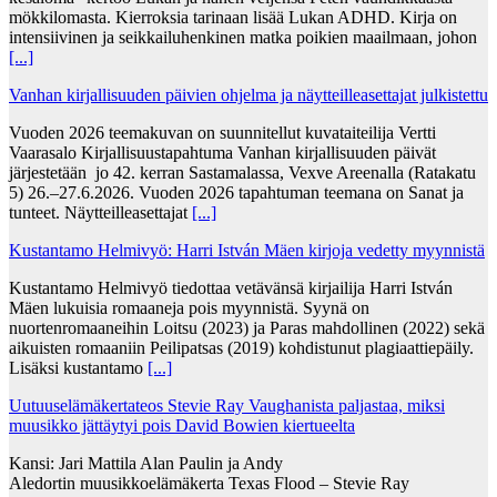
mökkilomasta. Kierroksia tarinaan lisää Lukan ADHD. Kirja on
intensiivinen ja seikkailuhenkinen matka poikien maailmaan, johon
[...]
Vanhan kirjallisuuden päivien ohjelma ja näytteilleasettajat julkistettu
Vuoden 2026 teemakuvan on suunnitellut kuvataiteilija Vertti
Vaarasalo Kirjallisuustapahtuma Vanhan kirjallisuuden päivät
järjestetään jo 42. kerran Sastamalassa, Vexve Areenalla (Ratakatu
5) 26.–27.6.2026. Vuoden 2026 tapahtuman teemana on Sanat ja
tunteet. Näytteilleasettajat
[...]
Kustantamo Helmivyö: Harri István Mäen kirjoja vedetty myynnistä
Kustantamo Helmivyö tiedottaa vetävänsä kirjailija Harri István
Mäen lukuisia romaaneja pois myynnistä. Syynä on
nuortenromaaneihin Loitsu (2023) ja Paras mahdollinen (2022) sekä
aikuisten romaaniin Peilipatsas (2019) kohdistunut plagiaattiepäily.
Lisäksi kustantamo
[...]
Uutuuselämäkertateos Stevie Ray Vaughanista paljastaa, miksi
muusikko jättäytyi pois David Bowien kiertueelta
Kansi: Jari Mattila Alan Paulin ja Andy
Aledortin muusikkoelämäkerta Texas Flood – Stevie Ray