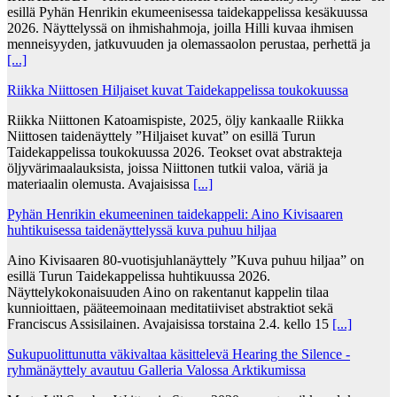
esillä Pyhän Henrikin ekumeenisessa taidekappelissa kesäkuussa
2026. Näyttelyssä on ihmishahmoja, joilla Hilli kuvaa ihmisen
menneisyyden, jatkuvuuden ja olemassaolon perustaa, perhettä ja
[...]
Riikka Niittosen Hiljaiset kuvat Taidekappelissa toukokuussa
Riikka Niittonen Katoamispiste, 2025, öljy kankaalle Riikka
Niittosen taidenäyttely ”Hiljaiset kuvat” on esillä Turun
Taidekappelissa toukokuussa 2026. Teokset ovat abstrakteja
öljyvärimaalauksista, joissa Niittonen tutkii valoa, väriä ja
materiaalin olemusta. Avajaisissa
[...]
Pyhän Henrikin ekumeeninen taidekappeli: Aino Kivisaaren
huhtikuisessa taidenäyttelyssä kuva puhuu hiljaa
Aino Kivisaaren 80-vuotisjuhlanäyttely ”Kuva puhuu hiljaa” on
esillä Turun Taidekappelissa huhtikuussa 2026.
Näyttelykokonaisuuden Aino on rakentanut kappelin tilaa
kunnioittaen, pääteemoinaan meditatiiviset abstraktiot sekä
Franciscus Assisilainen. Avajaisissa torstaina 2.4. kello 15
[...]
Sukupuolittunutta väkivaltaa käsittelevä Hearing the Silence -
ryhmänäyttely avautuu Galleria Valossa Arktikumissa