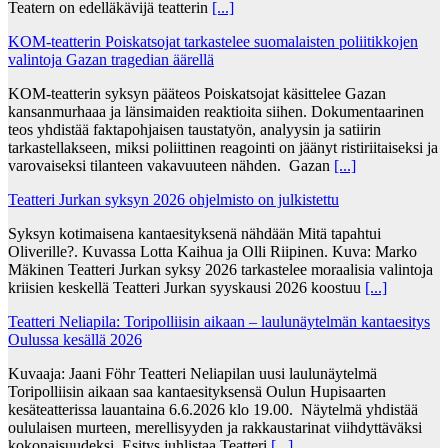
Teatern on edelläkävijä teatterin
[...]
KOM-teatterin Poiskatsojat tarkastelee suomalaisten poliitikkojen
valintoja Gazan tragedian äärellä
KOM-teatterin syksyn pääteos Poiskatsojat käsittelee Gazan
kansanmurhaaa ja länsimaiden reaktioita siihen. Dokumentaarinen
teos yhdistää faktapohjaisen taustatyön, analyysin ja satiirin
tarkastellakseen, miksi poliittinen reagointi on jäänyt ristiriitaiseksi ja
varovaiseksi tilanteen vakavuuteen nähden. Gazan
[...]
Teatteri Jurkan syksyn 2026 ohjelmisto on julkistettu
Syksyn kotimaisena kantaesityksenä nähdään Mitä tapahtui
Oliverille?. Kuvassa Lotta Kaihua ja Olli Riipinen. Kuva: Marko
Mäkinen Teatteri Jurkan syksy 2026 tarkastelee moraalisia valintoja
kriisien keskellä Teatteri Jurkan syyskausi 2026 koostuu
[...]
Teatteri Neliapila: Toripolliisin aikaan – laulunäytelmän kantaesitys
Oulussa kesällä 2026
Kuvaaja: Jaani Föhr Teatteri Neliapilan uusi laulunäytelmä
Toripolliisin aikaan saa kantaesityksensä Oulun Hupisaarten
kesäteatterissa lauantaina 6.6.2026 klo 19.00. Näytelmä yhdistää
oululaisen murteen, merellisyyden ja rakkaustarinat viihdyttäväksi
kokonaisuudeksi. Esitys juhlistaa Teatteri
[...]