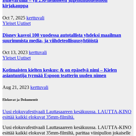
Bulevardilla – yli 250-neliöiseen jugendhuoneistoon
kirjakauppa
Oct 7, 2025
kerttuvali
Yleiset Uutiset
Disney kasvoi 100 vuodessa autotallista yhdeksi maailman
suurimmista media- ja viihdeteollisuusyhtiöistä
Oct 13, 2023
kerttuvali
Yleiset Uutiset
Kotimaisten kielten keskus: & on epäselvä nimi – Kielen
asiantuntija tyrmää Espoon teatterin uuden nimen
Aug 21, 2023
kerttuvali
Elokuvat ja Dokumentit
Uusi elokuvafestivaali Lauttasaareen kesäkuussa. LAUTTA-KINO
esittää kaikki elokuvat 35mm-filmiltä.
Uusi elokuvafestivaali Lauttasaareen kesäkuussa. LAUTTA-KINO
esittää kaikki elokuvat 35mm-filmiltä, parittaa viinipullon jokaiselle