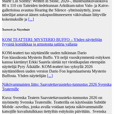
Marte Lill Somby: Written in Stone, 2020–, mustesuihkuvalokuva
80 x 110 cm Taiteiden tiedekunnan Arktikum-talon Valo- ja Katve-
gallerioissa avautuu Hearing the Silence -yhteisnäyttely, jossa
taiteilijat antavat äänen sukupuolittuneeseen väkivaltaan liittyville
kokemuksille ja
[...]
Teatterit ja Näytelmät
KOM TEATTERI: MYSTERIO BUFFO – Yhden näyttelijän
fyysistä komiikkaa ja armotonta satiiria vallasta
KOM-teatteri tuo näyttämölle uuden tulkinnan Dario
Fon klassikosta Mysterio Buffo. Yli neljä vuosikymmentä esityksen
kanssa kiertänyt Erkki Saarela siirtää nyt viestikapulan eteenpäin
näyttelijä Pyry Äikäälle. KOM-teatteri tuo syksyllä 2026
näyttämölleen uuden version Dario Fon legendaarisesta Mysterio
Buffosta. Yhden näyttelijän
[...]
Näkövammaisten liitto: Saavutettavuusteko-tunnustus 2026 Svenska
Teaternille
Kuva: Svenska Teatern Saavutettavuusteko-tunnustus 2026 on
myönnetty Svenska Teaternille. Teatterilla on käytössään Subtitle
Mobile -sovellus, jonka avulla voidaan tarjota näkövammaisille
katsojille kuvailutulkkaus tiettyihin esityksiin päivittäin. Svenska