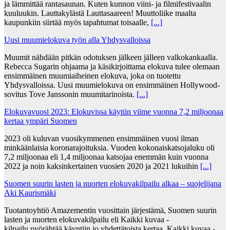
ja lämmittää rantasaunan. Kuten kunnon viini- ja filmifestivaalin
kuuluukin. Lauttakylästä Lauttasaareen! Muuttoliike maalta
kaupunkiin siirtää myös tapahtumat toisaalle,
[...]
Uusi muumielokuva työn alla Yhdysvalloissa
Muumit nähdään pitkän odotuksen jälkeen jälleen valkokankaalla.
Rebecca Sugarin ohjaama ja käsikirjoittama elokuva tulee olemaan
ensimmäinen muumiaiheinen elokuva, joka on tuotettu
Yhdysvalloissa. Uusi muumielokuva on ensimmäinen Hollywood-
sovitus Tove Janssonin muumitarinoista.
[...]
Elokuvavuosi 2023: Elokuvissa käytiin viime vuonna 7,2 miljoonaa
kertaa ympäri Suomen
2023 oli kuluvan vuosikymmenen ensimmäinen vuosi ilman
minkäänlaisia koronarajoituksia. Vuoden kokonaiskatsojaluku oli
7,2 miljoonaa eli 1,4 miljoonaa katsojaa enemmän kuin vuonna
2022 ja noin kaksinkertainen vuosien 2020 ja 2021 lukuihin
[...]
Suomen suurin lasten ja nuorten elokuvakilpailu alkaa – suojelijana
Aki Kaurismäki
Tuotantoyhtiö Amazementin vuosittain järjestämä, Suomen suurin
lasten ja nuorten elokuvakilpailu eli Kaikki kuvaa -
kilpailu pyörähtää käyntiin jo yhdettätoista kertaa. Kaikki kuvaa -