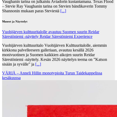
Vaughanin tarina on julkaistu Aviadorin kustantamana. Texas Flood
– Stevie Ray Vaughanin tarina on Stevien bändikaverin Tommy
Shannonin mukaan paras Steviestä
[...]
Museot ja Näyttelyt
Vuohijärven kulttuuritalolle avautuu Suomen suurin Reidar
Särestöniemi -näyttely Reidar Särestöniemi Experience
Vuohijärven kulttuuritalo Vuohijärven Kulttuuritalolle, aiemmin
kirkkona palvelleeseen galleriaan, avautuu kesällä 2026
monivuotinen ja Suomen kaikkien aikojen suurin Reidar
Särestöniemi -näyttely. Kesän 2026 näyttelyn teema on ”Katson
sisään ja syvälle” ja
[...]
VÄRIÄ – Anneli Hillin monotypioita Turun Taidekappelissa
kesäkuussa