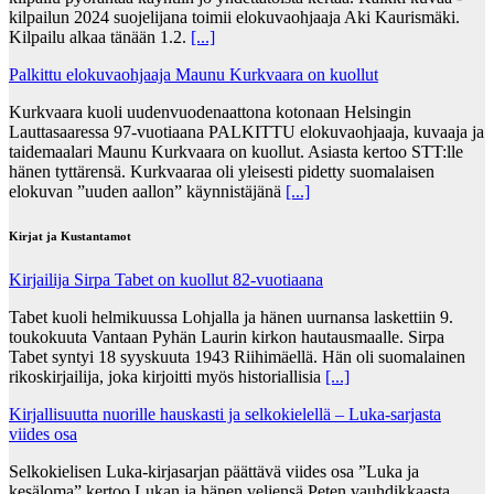
kilpailun 2024 suojelijana toimii elokuvaohjaaja Aki Kaurismäki.
Kilpailu alkaa tänään 1.2.
[...]
Palkittu elokuvaohjaaja Maunu Kurkvaara on kuollut
Kurkvaara kuoli uudenvuodenaattona kotonaan Helsingin
Lauttasaaressa 97-vuotiaana PALKITTU elokuvaohjaaja, kuvaaja ja
taidemaalari Maunu Kurkvaara on kuollut. Asiasta kertoo STT:lle
hänen tyttärensä. Kurkvaaraa oli yleisesti pidetty suomalaisen
elokuvan ”uuden aallon” käynnistäjänä
[...]
Kirjat ja Kustantamot
Kirjailija Sirpa Tabet on kuollut 82-vuotiaana
Tabet kuoli helmikuussa Lohjalla ja hänen uurnansa laskettiin 9.
toukokuuta Vantaan Pyhän Laurin kirkon hautausmaalle. Sirpa
Tabet syntyi 18 syyskuuta 1943 Riihimäellä. Hän oli suomalainen
rikoskirjailija, joka kirjoitti myös historiallisia
[...]
Kirjallisuutta nuorille hauskasti ja selkokielellä – Luka-sarjasta
viides osa
Selkokielisen Luka-kirjasarjan päättävä viides osa ”Luka ja
kesäloma” kertoo Lukan ja hänen veljensä Peten vauhdikkaasta