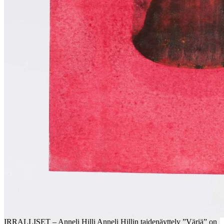
IRRALLISET – Anneli Hilli Anneli Hillin taidenäyttely ”Väriä” on