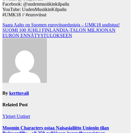
Facebook: @uudenmusiikinkilpailu
YouTube: UudenMusiikinKilpailu
#UMK18 // #euroviisut
Post
Saara Aalto on Suomen euroviisuedustaja – UMK18 uudistuu!
SUOMI 100 JUHLI FINLANDIA-TALON MILJOONAN
navigation
EURON ENNÄTYSTULOKSEEN
By
kerttuvali
Related Post
Yleiset Uutiset
Moomin Characters ostaa Naisasialiitto Unionin tilan