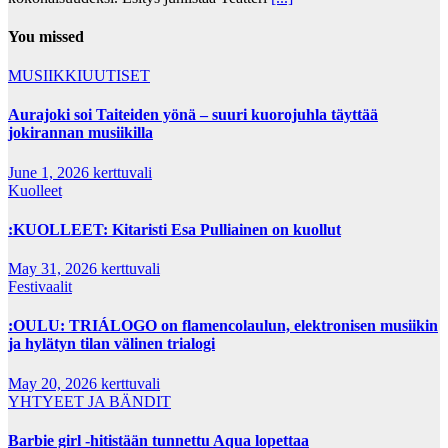
You missed
MUSIIKKIUUTISET
Aurajoki soi Taiteiden yönä – suuri kuorojuhla täyttää
jokirannan musiikilla
June 1, 2026
kerttuvali
Kuolleet
:KUOLLEET: Kitaristi Esa Pulliainen on kuollut
May 31, 2026
kerttuvali
Festivaalit
:OULU: TRIÁLOGO on flamencolaulun, elektronisen musiikin
ja hylätyn tilan välinen trialogi
May 20, 2026
kerttuvali
YHTYEET JA BÄNDIT
Barbie girl -hitistään tunnettu Aqua lopettaa