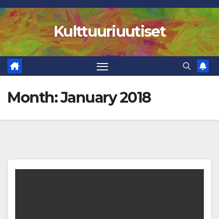
Skip
to
Kulttuuriuutiset
content
Month:
January 2018