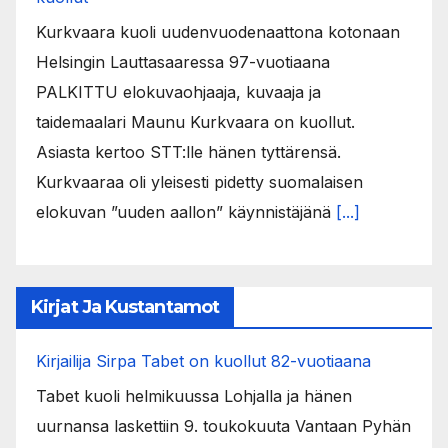
Kurkvaara kuoli uudenvuodenaattona kotonaan
Helsingin Lauttasaaressa 97-vuotiaana
PALKITTU elokuvaohjaaja, kuvaaja ja
taidemaalari Maunu Kurkvaara on kuollut.
Asiasta kertoo STT:lle hänen tyttärensä.
Kurkvaaraa oli yleisesti pidetty suomalaisen
elokuvan ”uuden aallon” käynnistäjänä
[...]
Kirjat Ja Kustantamot
Kirjailija Sirpa Tabet on kuollut 82-vuotiaana
Tabet kuoli helmikuussa Lohjalla ja hänen
uurnansa laskettiin 9. toukokuuta Vantaan Pyhän