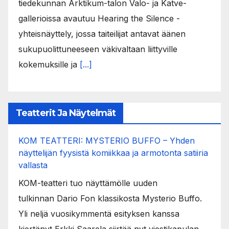
tiedekunnan Arktikum-talon Valo- ja Katve-
gallerioissa avautuu Hearing the Silence -
yhteisnäyttely, jossa taiteilijat antavat äänen
sukupuolittuneeseen väkivaltaan liittyville
kokemuksille ja
[...]
Teatterit Ja Näytelmät
KOM TEATTERI: MYSTERIO BUFFO – Yhden
näyttelijän fyysistä komiikkaa ja armotonta satiiria
vallasta
KOM-teatteri tuo näyttämölle uuden
tulkinnan Dario Fon klassikosta Mysterio Buffo.
Yli neljä vuosikymmentä esityksen kanssa
kiertänyt Erkki Saarela siirtää nyt viestikapulan