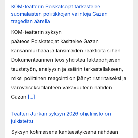
KOM-teatterin Poiskatsojat tarkastelee
suomalaisten poliitikkojen valintoja Gazan
tragedian äärellä
KOM-teatterin syksyn
pääteos Poiskatsojat käsittelee Gazan
kansanmurhaaa ja länsimaiden reaktioita siihen.
Dokumentaarinen teos yhdistää faktapohjaisen
taustatyön, analyysin ja satiirin tarkastellakseen,
miksi poliittinen reagointi on jäänyt ristiriitaiseksi ja
varovaiseksi tilanteen vakavuuteen nähden.
Gazan
[...]
Teatteri Jurkan syksyn 2026 ohjelmisto on
julkistettu
Syksyn kotimaisena kantaesityksenä nähdään