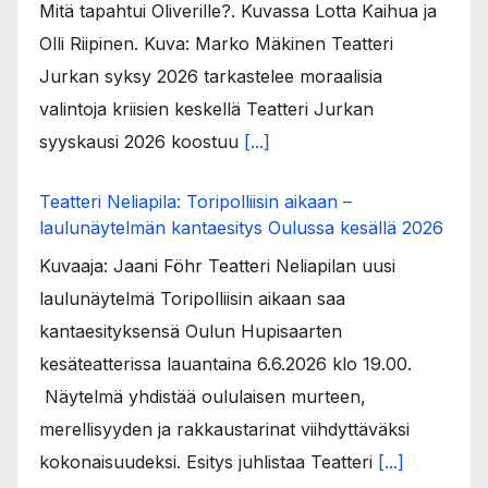
Mitä tapahtui Oliverille?. Kuvassa Lotta Kaihua ja
Olli Riipinen. Kuva: Marko Mäkinen Teatteri
Jurkan syksy 2026 tarkastelee moraalisia
valintoja kriisien keskellä Teatteri Jurkan
syyskausi 2026 koostuu
[...]
Teatteri Neliapila: Toripolliisin aikaan –
laulunäytelmän kantaesitys Oulussa kesällä 2026
Kuvaaja: Jaani Föhr Teatteri Neliapilan uusi
laulunäytelmä Toripolliisin aikaan saa
kantaesityksensä Oulun Hupisaarten
kesäteatterissa lauantaina 6.6.2026 klo 19.00.
Näytelmä yhdistää oululaisen murteen,
merellisyyden ja rakkaustarinat viihdyttäväksi
kokonaisuudeksi. Esitys juhlistaa Teatteri
[...]