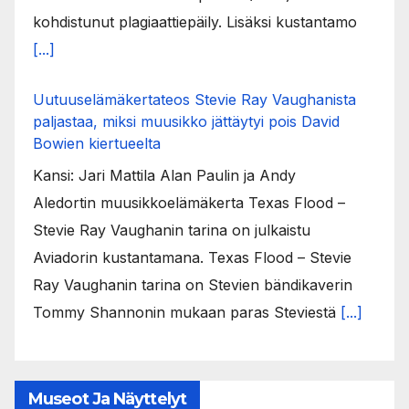
kohdistunut plagiaattiepäily. Lisäksi kustantamo
[...]
Uutuuselämäkertateos Stevie Ray Vaughanista
paljastaa, miksi muusikko jättäytyi pois David
Bowien kiertueelta
Kansi: Jari Mattila Alan Paulin ja Andy
Aledortin muusikkoelämäkerta Texas Flood –
Stevie Ray Vaughanin tarina on julkaistu
Aviadorin kustantamana. Texas Flood – Stevie
Ray Vaughanin tarina on Stevien bändikaverin
Tommy Shannonin mukaan paras Steviestä
[...]
Museot Ja Näyttelyt