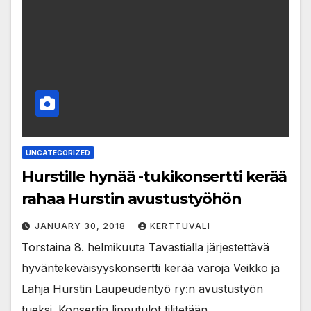
UNCATEGORIZED
Hurstille hynää -tukikonsertti kerää
rahaa Hurstin avustustyöhön
JANUARY 30, 2018
KERTTUVALI
Torstaina 8. helmikuuta Tavastialla järjestettävä
hyväntekeväisyyskonsertti kerää varoja Veikko ja
Lahja Hurstin Laupeudentyö ry:n avustustyön
tueksi. Konsertin lipputulot tilitetään