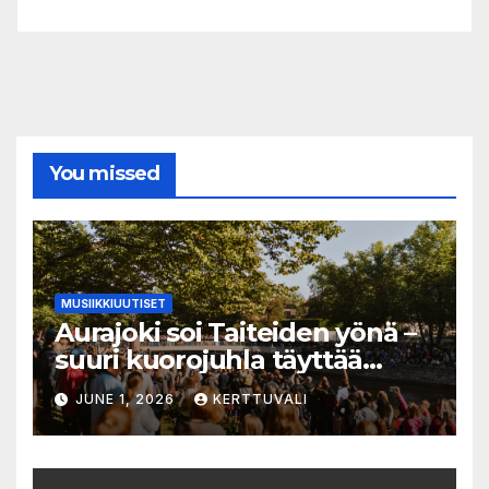
You missed
MUSIIKKIUUTISET
Aurajoki soi Taiteiden yönä –
suuri kuorojuhla täyttää
jokirannan musiikilla
JUNE 1, 2026
KERTTUVALI