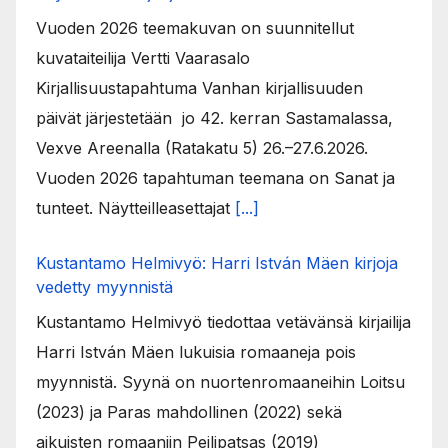
Vuoden 2026 teemakuvan on suunnitellut
kuvataiteilija Vertti Vaarasalo
Kirjallisuustapahtuma Vanhan kirjallisuuden
päivät järjestetään jo 42. kerran Sastamalassa,
Vexve Areenalla (Ratakatu 5) 26.–27.6.2026.
Vuoden 2026 tapahtuman teemana on Sanat ja
tunteet. Näytteilleasettajat
[...]
Kustantamo Helmivyö: Harri István Mäen kirjoja
vedetty myynnistä
Kustantamo Helmivyö tiedottaa vetävänsä kirjailija
Harri István Mäen lukuisia romaaneja pois
myynnistä. Syynä on nuortenromaaneihin Loitsu
(2023) ja Paras mahdollinen (2022) sekä
aikuisten romaaniin Peilipatsas (2019)