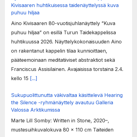
Kivisaaren huhtikuisessa taidenäyttelyssä kuva
puhuu hiljaa
Aino Kivisaaren 80-vuotisjuhlanäyttely ”Kuva
puhuu hiljaa” on esillä Turun Taidekappelissa
huhtikuussa 2026. Näyttelykokonaisuuden Aino
on rakentanut kappelin tilaa kunnioittaen,
pääteemoinaan meditatiiviset abstraktiot sekä
Franciscus Assisilainen. Avajaisissa torstaina 2.4.
kello 15
[...]
Sukupuolittunutta väkivaltaa käsittelevä Hearing
the Silence -ryhmänäyttely avautuu Galleria
Valossa Arktikumissa
Marte Lill Somby: Written in Stone, 2020–,
mustesuihkuvalokuva 80 x 110 cm Taiteiden