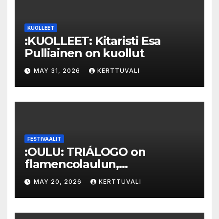
KUOLLEET
:KUOLLEET: Kitaristi Esa
Pulliainen on kuollut
MAY 31, 2026
KERTTUVALI
FESTIVAALIT
:OULU: TRIÁLOGO on
flamencolaulun,
elektronisen musiikin ja
MAY 20, 2026
KERTTUVALI
hylätyn tilan välinen trialogi