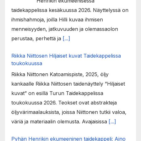
Henrikin ekumeenisessa
taidekappelissa kesäkuussa 2026. Näyttelyssä on
ihmishahmoja, joilla Hilli kuvaa ihmisen
menneisyyden, jatkuvuuden ja olemassaolon
perustaa, perhettä ja
[...]
Riikka Niittosen Hiljaiset kuvat Taidekappelissa
toukokuussa
Riikka Niittonen Katoamispiste, 2025, öljy
kankaalle Riikka Niittosen taidenäyttely ”Hiljaiset
kuvat” on esillä Turun Taidekappelissa
toukokuussa 2026. Teokset ovat abstrakteja
öljyvärimaalauksista, joissa Niittonen tutkii valoa,
väriä ja materiaalin olemusta. Avajaisissa
[...]
Pyhän Henrikin ekumeeninen taidekappeli: Aino