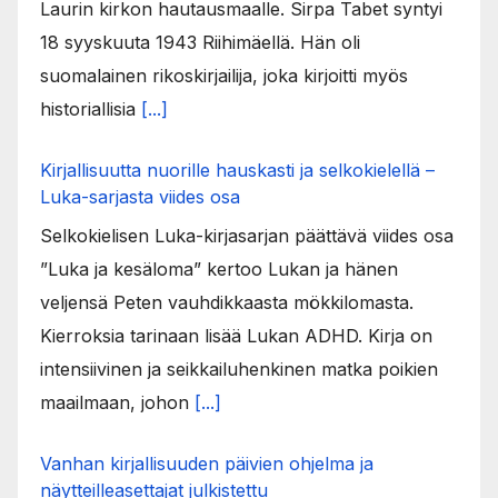
Laurin kirkon hautausmaalle. Sirpa Tabet syntyi
18 syyskuuta 1943 Riihimäellä. Hän oli
suomalainen rikoskirjailija, joka kirjoitti myös
historiallisia
[...]
Kirjallisuutta nuorille hauskasti ja selkokielellä –
Luka-sarjasta viides osa
Selkokielisen Luka-kirjasarjan päättävä viides osa
”Luka ja kesäloma” kertoo Lukan ja hänen
veljensä Peten vauhdikkaasta mökkilomasta.
Kierroksia tarinaan lisää Lukan ADHD. Kirja on
intensiivinen ja seikkailuhenkinen matka poikien
maailmaan, johon
[...]
Vanhan kirjallisuuden päivien ohjelma ja
näytteilleasettajat julkistettu