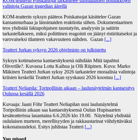
KOM-teatterin Poiskatsojat tarkastelee suomalaisten poliitikkojen
valintoja Gazan tragedian äärellä
KOM-teatterin syksyn pääteos Poiskatsojat käsittelee Gazan
kansanmurhaaa ja länsimaiden reaktioita siihen. Dokumentaarinen
teos yhdistää faktapohjaisen taustatyön, analyysin ja satiirin
tarkastellakseen, miksi poliittinen reagointi on jäänyt ristiriitaiseksi ja
varovaiseksi tilanteen vakavuuteen nähden. Gazan
[...]
Teatteri Jurkan syksyn 2026 ohjelmisto on julkistettu
Syksyn kotimaisena kantaesityksenä nähdään Mitä tapahtui
Oliverille?. Kuvassa Lotta Kaihua ja Olli Riipinen. Kuva: Marko
Mäkinen Teatteri Jurkan syksy 2026 tarkastelee moraalisia valintoja
kriisien keskellä Teatteri Jurkan syyskausi 2026 koostuu
[...]
Teatteri Neliapila: Toripolliisin aikaan – laulunäytelmän kantaesitys
Oulussa kesällä 2026
Kuvaaja: Jaani Föhr Teatteri Neliapilan uusi laulunäytelmä
Toripolliisin aikaan saa kantaesityksensä Oulun Hupisaarten
kesäteatterissa lauantaina 6.6.2026 klo 19.00. Näytelmä yhdistää
oululaisen murteen, merellisyyden ja rakkaustarinat viihdyttäväksi
kokonaisuudeksi. Esitys juhlistaa Teatteri
[...]
You missed