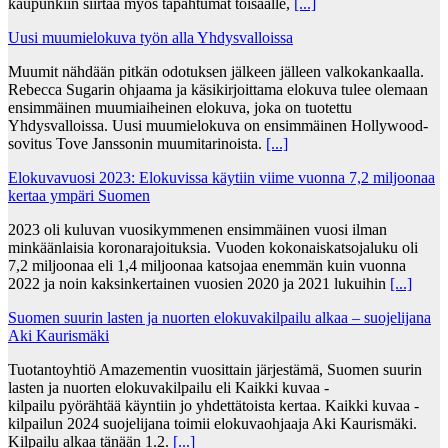
kaupunkiin siirtää myös tapahtumat toisaalle,
[...]
Uusi muumielokuva työn alla Yhdysvalloissa
Muumit nähdään pitkän odotuksen jälkeen jälleen valkokankaalla.
Rebecca Sugarin ohjaama ja käsikirjoittama elokuva tulee olemaan
ensimmäinen muumiaiheinen elokuva, joka on tuotettu
Yhdysvalloissa. Uusi muumielokuva on ensimmäinen Hollywood-
sovitus Tove Janssonin muumitarinoista.
[...]
Elokuvavuosi 2023: Elokuvissa käytiin viime vuonna 7,2 miljoonaa
kertaa ympäri Suomen
2023 oli kuluvan vuosikymmenen ensimmäinen vuosi ilman
minkäänlaisia koronarajoituksia. Vuoden kokonaiskatsojaluku oli
7,2 miljoonaa eli 1,4 miljoonaa katsojaa enemmän kuin vuonna
2022 ja noin kaksinkertainen vuosien 2020 ja 2021 lukuihin
[...]
Suomen suurin lasten ja nuorten elokuvakilpailu alkaa – suojelijana
Aki Kaurismäki
Tuotantoyhtiö Amazementin vuosittain järjestämä, Suomen suurin
lasten ja nuorten elokuvakilpailu eli Kaikki kuvaa -
kilpailu pyörähtää käyntiin jo yhdettätoista kertaa. Kaikki kuvaa -
kilpailun 2024 suojelijana toimii elokuvaohjaaja Aki Kaurismäki.
Kilpailu alkaa tänään 1.2.
[...]