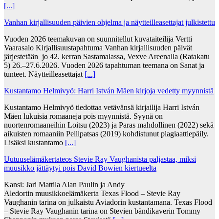
[...]
Vanhan kirjallisuuden päivien ohjelma ja näytteilleasettajat julkistettu
Vuoden 2026 teemakuvan on suunnitellut kuvataiteilija Vertti
Vaarasalo Kirjallisuustapahtuma Vanhan kirjallisuuden päivät
järjestetään jo 42. kerran Sastamalassa, Vexve Areenalla (Ratakatu
5) 26.–27.6.2026. Vuoden 2026 tapahtuman teemana on Sanat ja
tunteet. Näytteilleasettajat
[...]
Kustantamo Helmivyö: Harri István Mäen kirjoja vedetty myynnistä
Kustantamo Helmivyö tiedottaa vetävänsä kirjailija Harri István
Mäen lukuisia romaaneja pois myynnistä. Syynä on
nuortenromaaneihin Loitsu (2023) ja Paras mahdollinen (2022) sekä
aikuisten romaaniin Peilipatsas (2019) kohdistunut plagiaattiepäily.
Lisäksi kustantamo
[...]
Uutuuselämäkertateos Stevie Ray Vaughanista paljastaa, miksi
muusikko jättäytyi pois David Bowien kiertueelta
Kansi: Jari Mattila Alan Paulin ja Andy
Aledortin muusikkoelämäkerta Texas Flood – Stevie Ray
Vaughanin tarina on julkaistu Aviadorin kustantamana. Texas Flood
– Stevie Ray Vaughanin tarina on Stevien bändikaverin Tommy