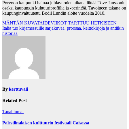
Porvoon kaupunki haluaa juhlavuoden aikana liittää Tove Janssonin
osaksi kaupungin kulttuuriprofiilia ja -perintöä. Tavoitteen takana on
kaupunginvaltuutettu Bodil Lundin aloite vuodelta 2010.
Post
MÄNTÄN KUVATAIDEVIIKOT TARTTUU HETKISEEN
Italia tuo kirjamessuille sarjakuvaa, proosaa, keittokirjoja ja antiikin
navigation
historiaa
By
kerttuvali
Related Post
Tapahtumat
Palestiinalaisen kulttuurin festivaali Caisassa