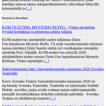
taiteilijat antavat äänen sukupuolittuneeseen väkivaltaan liittyville
kokemuksille ja
[...]
Teatterit ja Näytelmät
KOM TEATTERI: MYSTERIO BUFFO – Yhden näyttelijän
fyysistä komiikkaa ja armotonta satiiria vallasta
KOM-teatteri tuo näyttämölle uuden tulkinnan Dario
Fon klassikosta Mysterio Buffo. Yli neljä vuosikymmentä esityksen
kanssa kiertänyt Erkki Saarela siirtää nyt viestikapulan eteenpäin
näyttelijä Pyry Äikäälle. KOM-teatteri tuo syksyllä 2026
näyttämölleen uuden version Dario Fon legendaarisesta Mysterio
Buffosta. Yhden näyttelijän
[...]
Näkövammaisten liitto: Saavutettavuusteko-tunnustus 2026 Svenska
Teaternille
Kuva: Svenska Teatern Saavutettavuusteko-tunnustus 2026 on
myönnetty Svenska Teaternille. Teatterilla on käytössään Subtitle
Mobile -sovellus, jonka avulla voidaan tarjota näkövammaisille
katsojille kuvailutulkkaus tiettyihin esityksiin päivittäin. Svenska
Teatern on edelläkävijä teatterin
[...]