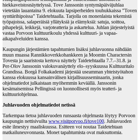
hiekkaveistosnäyttelyssä. Tove Janssonin syntymäpäiväjuhlaa
vietetään lauantaina 9. elokuuta lapsiperheiden touhukkaissa ”Toven
synttärihipoissa” Taidetehtaalla. Tarjolla on monenlaista tekemistä
työpajoissa, salaperäisiä yllätyksiä ja elämyksiä: satuja, soittoa,
pihapelejä, leikkejä, varjoteatteria ja askartelua. Juhlan järjestelyistä
vastaa Porvoon kulttuurikoulu yhdessä kulttuuri- ja vapaa-
aikapalveluiden kanssa.
Kaupungin järjestämien tapahtumien lisäksi juhlavuonna nähdään
muun muassa Rannikkoverkkohankkeen ja Moomin Charactersin
Tovesta ja saaristosta kertova näyttely Taidetehtaalla 7.7.–31.8. ja
Per-Olov Janssonin valokuvanäyttely elo–syyskuussa Kulttuuritalo
Grandissa. Borgå Folkakademi järjestää useamman yhteistyötahon
kanssa elokuussa kansainvälisen kirjallisuusseminaarin, jonka
ohjelmatiedot julkaistaan myöhemmin keväällä. Janssonin
kesämaisemissa Pellingissä on luonnollisesti myös teatteri- ja
kulttuuriohjelmaa.
Juhlavuoden ohjelmatiedot netissä
Tarkempaa tietoa juhlavuoden runsaasta ohjelmasta löytyy Porvoon
kaupungin nettisivuilta
www.visitporvoo.fi/tove100
. Juhlavuoden
esite ilmestyy maaliskuussa. Esitteen voi noutaa Taidetehtaan
matkailuneuvonnasta. Monet tapahtumista ovat maksuttomia.