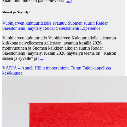
Shannonin mukaan paras Steviestä
[...]
Museot ja Näyttelyt
Vuohijärven kulttuuritalolle avautuu Suomen suurin Reidar
Särestöniemi -näyttely Reidar Särestöniemi Experience
Vuohijärven kulttuuritalo Vuohijärven Kulttuuritalolle, aiemmin
kirkkona palvelleeseen galleriaan, avautuu kesällä 2026
monivuotinen ja Suomen kaikkien aikojen suurin Reidar
Särestöniemi -näyttely. Kesän 2026 näyttelyn teema on ”Katson
sisään ja syvälle” ja
[...]
VÄRIÄ – Anneli Hillin monotypioita Turun Taidekappelissa
kesäkuussa