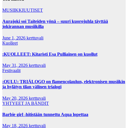
MUSIIKKIUUTISET
Aurajoki soi Taiteiden yönä – suuri kuorojuhla täyttää
jokirannan musiikilla
June 1, 2026
kerttuvali
Kuolleet
:KUOLLEET: Kitaristi Esa Pulliainen on kuollut
May 31, 2026
kerttuvali
Festivaalit
:OULU: TRIÁLOGO on flamencolaulun, elektronisen musiikin
ja hylätyn tilan välinen trialogi
May 20, 2026
kerttuvali
YHTYEET JA BÄNDIT
Barbie girl -hitistään tunnettu Aqua lopettaa
May 18, 2026
kerttuvali