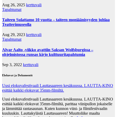
Aug 26, 2025
kerttuvali
Tapahtumat
Taiteen Sulattamo 10 vuotta – taiteen moniäänisyyden juhlaa
Teatterimuseolla
Aug 29, 2023
kerttuvali
Tapahtumat
Alvar Aalto -viikko avattiin Saksan Wolfsburgissa –
ohjelmistossa runsas kirjo kulttuuritapahtumia
Sep 3, 2022
kerttuvali
Elokuvat ja Dokumentit
Uusi elokuvafestivaali Lauttasaareen kesäkuussa. LAUTTA-KINO
esittää kaikki elokuvat 35mm-filmiltä.
Uusi elokuvafestivaali Lauttasaareen kesäkuussa. LAUTTA-KINO
esittää kaikki elokuvat 35mm-filmiltä, parittaa viinipullon jokaiselle
ja lämmittää rantasaunan. Kuten kunnon viini- ja filmifestivaalin
kuuluukin. Lauttakylästä Lauttasaareen! Muuttoliike maalta