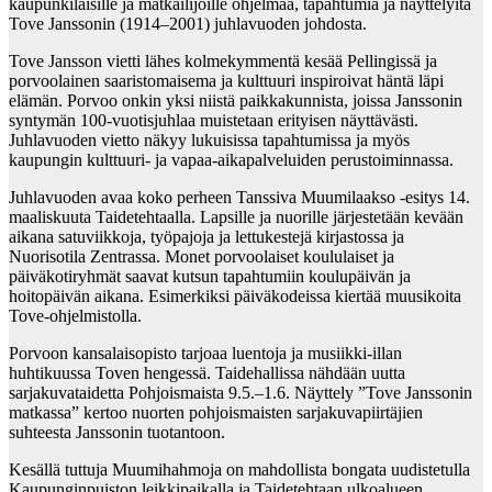
kaupunkilaisille ja matkailijoille ohjelmaa, tapahtumia ja näyttelyitä
Tove Janssonin (1914–2001) juhlavuoden johdosta.
Tove Jansson vietti lähes kolmekymmentä kesää Pellingissä ja
porvoolainen saaristomaisema ja kulttuuri inspiroivat häntä läpi
elämän. Porvoo onkin yksi niistä paikkakunnista, joissa Janssonin
syntymän 100-vuotisjuhlaa muistetaan erityisen näyttävästi.
Juhlavuoden vietto näkyy lukuisissa tapahtumissa ja myös
kaupungin kulttuuri- ja vapaa-aikapalveluiden perustoiminnassa.
Juhlavuoden avaa koko perheen Tanssiva Muumilaakso -esitys 14.
maaliskuuta Taidetehtaalla. Lapsille ja nuorille järjestetään kevään
aikana satuviikkoja, työpajoja ja lettukestejä kirjastossa ja
Nuorisotila Zentrassa. Monet porvoolaiset koululaiset ja
päiväkotiryhmät saavat kutsun tapahtumiin koulupäivän ja
hoitopäivän aikana. Esimerkiksi päiväkodeissa kiertää muusikoita
Tove-ohjelmistolla.
Porvoon kansalaisopisto tarjoaa luentoja ja musiikki-illan
huhtikuussa Toven hengessä. Taidehallissa nähdään uutta
sarjakuvataidetta Pohjoismaista 9.5.–1.6. Näyttely ”Tove Janssonin
matkassa” kertoo nuorten pohjoismaisten sarjakuvapiirtäjien
suhteesta Janssonin tuotantoon.
Kesällä tuttuja Muumihahmoja on mahdollista bongata uudistetulla
Kaupunginpuiston leikkipaikalla ja Taidetehtaan ulkoalueen