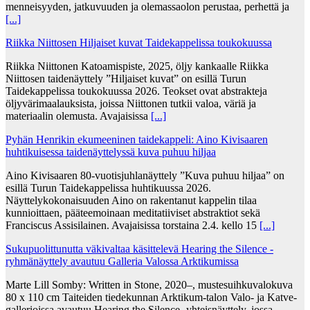
menneisyyden, jatkuvuuden ja olemassaolon perustaa, perhettä ja
[...]
Riikka Niittosen Hiljaiset kuvat Taidekappelissa toukokuussa
Riikka Niittonen Katoamispiste, 2025, öljy kankaalle Riikka
Niittosen taidenäyttely ”Hiljaiset kuvat” on esillä Turun
Taidekappelissa toukokuussa 2026. Teokset ovat abstrakteja
öljyvärimaalauksista, joissa Niittonen tutkii valoa, väriä ja
materiaalin olemusta. Avajaisissa
[...]
Pyhän Henrikin ekumeeninen taidekappeli: Aino Kivisaaren
huhtikuisessa taidenäyttelyssä kuva puhuu hiljaa
Aino Kivisaaren 80-vuotisjuhlanäyttely ”Kuva puhuu hiljaa” on
esillä Turun Taidekappelissa huhtikuussa 2026.
Näyttelykokonaisuuden Aino on rakentanut kappelin tilaa
kunnioittaen, pääteemoinaan meditatiiviset abstraktiot sekä
Franciscus Assisilainen. Avajaisissa torstaina 2.4. kello 15
[...]
Sukupuolittunutta väkivaltaa käsittelevä Hearing the Silence -
ryhmänäyttely avautuu Galleria Valossa Arktikumissa
Marte Lill Somby: Written in Stone, 2020–, mustesuihkuvalokuva
80 x 110 cm Taiteiden tiedekunnan Arktikum-talon Valo- ja Katve-
gallerioissa avautuu Hearing the Silence -yhteisnäyttely, jossa