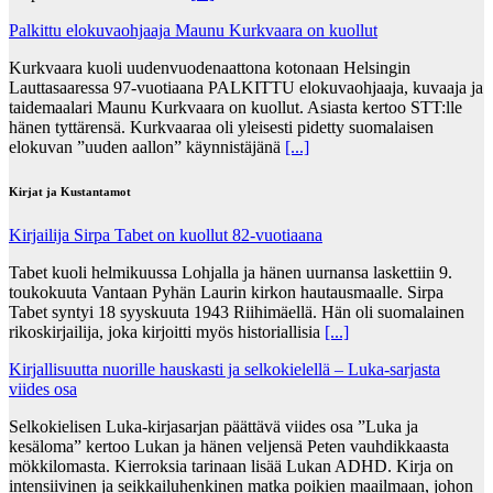
Palkittu elokuvaohjaaja Maunu Kurkvaara on kuollut
Kurkvaara kuoli uudenvuodenaattona kotonaan Helsingin
Lauttasaaressa 97-vuotiaana PALKITTU elokuvaohjaaja, kuvaaja ja
taidemaalari Maunu Kurkvaara on kuollut. Asiasta kertoo STT:lle
hänen tyttärensä. Kurkvaaraa oli yleisesti pidetty suomalaisen
elokuvan ”uuden aallon” käynnistäjänä
[...]
Kirjat ja Kustantamot
Kirjailija Sirpa Tabet on kuollut 82-vuotiaana
Tabet kuoli helmikuussa Lohjalla ja hänen uurnansa laskettiin 9.
toukokuuta Vantaan Pyhän Laurin kirkon hautausmaalle. Sirpa
Tabet syntyi 18 syyskuuta 1943 Riihimäellä. Hän oli suomalainen
rikoskirjailija, joka kirjoitti myös historiallisia
[...]
Kirjallisuutta nuorille hauskasti ja selkokielellä – Luka-sarjasta
viides osa
Selkokielisen Luka-kirjasarjan päättävä viides osa ”Luka ja
kesäloma” kertoo Lukan ja hänen veljensä Peten vauhdikkaasta
mökkilomasta. Kierroksia tarinaan lisää Lukan ADHD. Kirja on
intensiivinen ja seikkailuhenkinen matka poikien maailmaan, johon