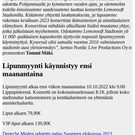
odotettu Pohjanmaalle jo kymmenen vuoden ajan, ja olemmekin
todella innoissamme saadessamme tuottaa konsertin Lemonsoft
Stadionilla. Kiitämme yhtyettä luottamuksesta, ja lupaamme
rakentaa kesäkuun 2023 konsertista ikimuistoisen ja ainutlaatuisen
elämyksen. Konsertissa nähdään alkuillasta lisäksi muutama yhtye,
jotka julkaistaan myöhemmin. Odotamme Lemonsoft Stadionin yli
11 000 -paikkaisen kapasiteetin täyttyvän nopeasti lipunmyynnin
käynnistyttyä. Kyseessä olisi samalla vuonna 2016 valmistuneen
stadionin uusi yleisöennätys”,
kertoo Nordic Live Productions Oy:n
promoottori
Tommi Mäki
.
Lipunmyynti käynnistyy ensi
maanantaina
Lipunmyynti alkaa ensi viikon maanantaina 10.10.2022 klo 9.00
Lippupisteessä. Konsertti on kokonaisuudessaan K18, jolloin koko
stadionalue katsomoineen ja kenttäalueineen on yhtenäistä
anniskelualuetta.
Liput alkaen 79,90€
VIP-liput alkaen 139,90€
Post
Depeche Moden odotettu paluu Suomeen elokuussa 2023