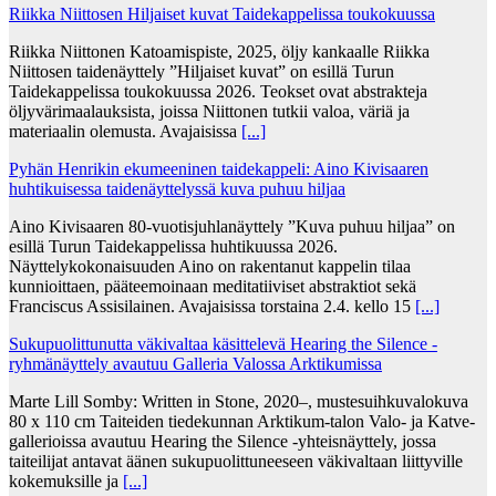
Riikka Niittosen Hiljaiset kuvat Taidekappelissa toukokuussa
Riikka Niittonen Katoamispiste, 2025, öljy kankaalle Riikka
Niittosen taidenäyttely ”Hiljaiset kuvat” on esillä Turun
Taidekappelissa toukokuussa 2026. Teokset ovat abstrakteja
öljyvärimaalauksista, joissa Niittonen tutkii valoa, väriä ja
materiaalin olemusta. Avajaisissa
[...]
Pyhän Henrikin ekumeeninen taidekappeli: Aino Kivisaaren
huhtikuisessa taidenäyttelyssä kuva puhuu hiljaa
Aino Kivisaaren 80-vuotisjuhlanäyttely ”Kuva puhuu hiljaa” on
esillä Turun Taidekappelissa huhtikuussa 2026.
Näyttelykokonaisuuden Aino on rakentanut kappelin tilaa
kunnioittaen, pääteemoinaan meditatiiviset abstraktiot sekä
Franciscus Assisilainen. Avajaisissa torstaina 2.4. kello 15
[...]
Sukupuolittunutta väkivaltaa käsittelevä Hearing the Silence -
ryhmänäyttely avautuu Galleria Valossa Arktikumissa
Marte Lill Somby: Written in Stone, 2020–, mustesuihkuvalokuva
80 x 110 cm Taiteiden tiedekunnan Arktikum-talon Valo- ja Katve-
gallerioissa avautuu Hearing the Silence -yhteisnäyttely, jossa
taiteilijat antavat äänen sukupuolittuneeseen väkivaltaan liittyville
kokemuksille ja
[...]