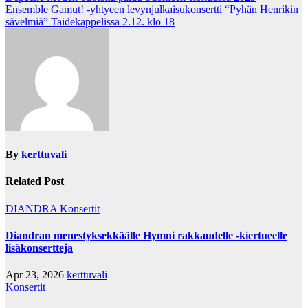
Ensemble Gamut! -yhtyeen levynjulkaisukonsertti “Pyhän Henrikin
navigation
sävelmiä” Taidekappelissa 2.12. klo 18
By
kerttuvali
Related Post
DIANDRA
Konsertit
Diandran menestyksekkäälle Hymni rakkaudelle -kiertueelle
lisäkonsertteja
Apr 23, 2026
kerttuvali
Konsertit