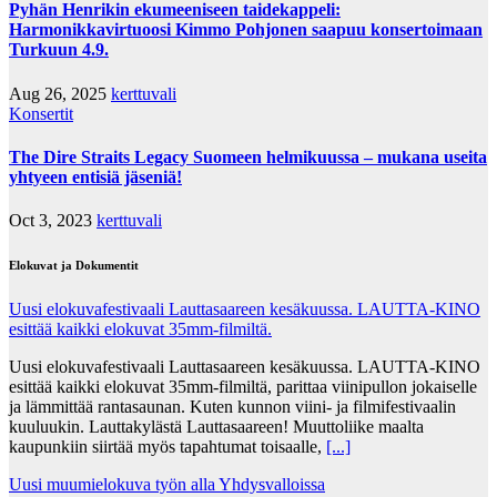
Pyhän Henrikin ekumeeniseen taidekappeli:
Harmonikkavirtuoosi Kimmo Pohjonen saapuu konsertoimaan
Turkuun 4.9.
Aug 26, 2025
kerttuvali
Konsertit
The Dire Straits Legacy Suomeen helmikuussa – mukana useita
yhtyeen entisiä jäseniä!
Oct 3, 2023
kerttuvali
Elokuvat ja Dokumentit
Uusi elokuvafestivaali Lauttasaareen kesäkuussa. LAUTTA-KINO
esittää kaikki elokuvat 35mm-filmiltä.
Uusi elokuvafestivaali Lauttasaareen kesäkuussa. LAUTTA-KINO
esittää kaikki elokuvat 35mm-filmiltä, parittaa viinipullon jokaiselle
ja lämmittää rantasaunan. Kuten kunnon viini- ja filmifestivaalin
kuuluukin. Lauttakylästä Lauttasaareen! Muuttoliike maalta
kaupunkiin siirtää myös tapahtumat toisaalle,
[...]
Uusi muumielokuva työn alla Yhdysvalloissa