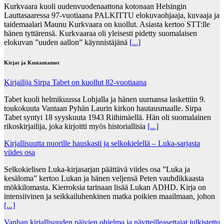
Kurkvaara kuoli uudenvuodenaattona kotonaan Helsingin
Lauttasaaressa 97-vuotiaana PALKITTU elokuvaohjaaja, kuvaaja ja
taidemaalari Maunu Kurkvaara on kuollut. Asiasta kertoo STT:lle
hänen tyttärensä. Kurkvaaraa oli yleisesti pidetty suomalaisen
elokuvan ”uuden aallon” käynnistäjänä
[...]
Kirjat ja Kustantamot
Kirjailija Sirpa Tabet on kuollut 82-vuotiaana
Tabet kuoli helmikuussa Lohjalla ja hänen uurnansa laskettiin 9.
toukokuuta Vantaan Pyhän Laurin kirkon hautausmaalle. Sirpa
Tabet syntyi 18 syyskuuta 1943 Riihimäellä. Hän oli suomalainen
rikoskirjailija, joka kirjoitti myös historiallisia
[...]
Kirjallisuutta nuorille hauskasti ja selkokielellä – Luka-sarjasta
viides osa
Selkokielisen Luka-kirjasarjan päättävä viides osa ”Luka ja
kesäloma” kertoo Lukan ja hänen veljensä Peten vauhdikkaasta
mökkilomasta. Kierroksia tarinaan lisää Lukan ADHD. Kirja on
intensiivinen ja seikkailuhenkinen matka poikien maailmaan, johon
[...]
Vanhan kirjallisuuden päivien ohjelma ja näytteilleasettajat julkistettu