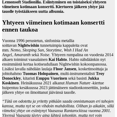
Lemonsoft Stadionilla. Esiintyminen on toistaiseksi yhtyeen
viimeinen kotimaan konsertti. Kiertueen jälkeen yhtye jää
tauolle työstääkseen uutta albumia.
Yhtyeen viimeinen kotimaan konsertti
ennen taukoa
Vuonna 1996 perustetun, sinfonista metallia
soittavan
Nightwishin
tunnetuimpia kappaleita ovat
mm.
Nemo
,
Sleeping Sun
,
Storytime
,
Wish I Had An
Angel
,
Amaranth
sekä
Noise.
Yhtyeen rumpalina on vuodesta 2014
alkaen toiminut vaasalainen
Kai Hahto
. Hahto nähdäänkin nyt
ensimmäistä kertaa kotiseudullaan Nightwishin kokoonpanossa.
Lisäksi lavalla nähdään laulaja
Floor Jansen
, kosketinsoittaja ja
johtohahmo
Tuomas Holopainen
, multi-instrumentalisti
Troy
Donockley
, kitaristi
Emppu Vuorinen
sekä basisti
Jukka
Koskinen
. Heinäkuussa 2021 alkanut
Human Nature
-kiertue
huipentuu kesäkuussa 2023 jättimäiseen stadionkonserttiin, jonka
jälkeen yhtye on ilmoittanut jäävänsä tauolle.
“Tätä on odotettu ja yritetty pitkään saada onnistumaan eri tahojen
kanssa, mutta nyt se on vihdoin mahdollista. Olihan jo aikakin, sillä
viimeksi yhtye on esiintynyt Vaasassa Rantarockissa vuonna 2001.
Yleensä Vaasasta täytyy aina lähteä johonkin, mutta nyt voin