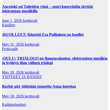
Aurajoki soi Taiteiden yönä – suuri kuorojuhla täyttää
jokirannan musiikilla
June 1, 2026
kerttuvali
Kuolleet
:KUOLLEET: Kitaristi Esa Pulliainen on kuollut
May 31, 2026
kerttuvali
Festivaalit
:OULU: TRIÁLOGO on flamencolaulun, elektronisen musiikin
ja hylätyn tilan välinen trialogi
May 20, 2026
kerttuvali
YHTYEET JA BÄNDIT
Barbie girl -hitistään tunnettu Aqua lopettaa
May 18, 2026
kerttuvali
Kulttuuriuutiset