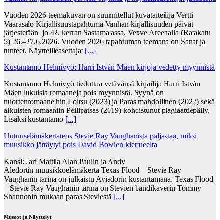
Vuoden 2026 teemakuvan on suunnitellut kuvataiteilija Vertti
Vaarasalo Kirjallisuustapahtuma Vanhan kirjallisuuden päivät
järjestetään jo 42. kerran Sastamalassa, Vexve Areenalla (Ratakatu
5) 26.–27.6.2026. Vuoden 2026 tapahtuman teemana on Sanat ja
tunteet. Näytteilleasettajat
[...]
Kustantamo Helmivyö: Harri István Mäen kirjoja vedetty myynnistä
Kustantamo Helmivyö tiedottaa vetävänsä kirjailija Harri István
Mäen lukuisia romaaneja pois myynnistä. Syynä on
nuortenromaaneihin Loitsu (2023) ja Paras mahdollinen (2022) sekä
aikuisten romaaniin Peilipatsas (2019) kohdistunut plagiaattiepäily.
Lisäksi kustantamo
[...]
Uutuuselämäkertateos Stevie Ray Vaughanista paljastaa, miksi
muusikko jättäytyi pois David Bowien kiertueelta
Kansi: Jari Mattila Alan Paulin ja Andy
Aledortin muusikkoelämäkerta Texas Flood – Stevie Ray
Vaughanin tarina on julkaistu Aviadorin kustantamana. Texas Flood
– Stevie Ray Vaughanin tarina on Stevien bändikaverin Tommy
Shannonin mukaan paras Steviestä
[...]
Museot ja Näyttelyt