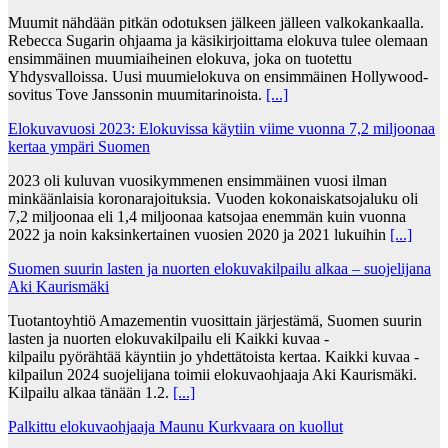
Muumit nähdään pitkän odotuksen jälkeen jälleen valkokankaalla.
Rebecca Sugarin ohjaama ja käsikirjoittama elokuva tulee olemaan
ensimmäinen muumiaiheinen elokuva, joka on tuotettu
Yhdysvalloissa. Uusi muumielokuva on ensimmäinen Hollywood-
sovitus Tove Janssonin muumitarinoista.
[...]
Elokuvavuosi 2023: Elokuvissa käytiin viime vuonna 7,2 miljoonaa
kertaa ympäri Suomen
2023 oli kuluvan vuosikymmenen ensimmäinen vuosi ilman
minkäänlaisia koronarajoituksia. Vuoden kokonaiskatsojaluku oli
7,2 miljoonaa eli 1,4 miljoonaa katsojaa enemmän kuin vuonna
2022 ja noin kaksinkertainen vuosien 2020 ja 2021 lukuihin
[...]
Suomen suurin lasten ja nuorten elokuvakilpailu alkaa – suojelijana
Aki Kaurismäki
Tuotantoyhtiö Amazementin vuosittain järjestämä, Suomen suurin
lasten ja nuorten elokuvakilpailu eli Kaikki kuvaa -
kilpailu pyörähtää käyntiin jo yhdettätoista kertaa. Kaikki kuvaa -
kilpailun 2024 suojelijana toimii elokuvaohjaaja Aki Kaurismäki.
Kilpailu alkaa tänään 1.2.
[...]
Palkittu elokuvaohjaaja Maunu Kurkvaara on kuollut