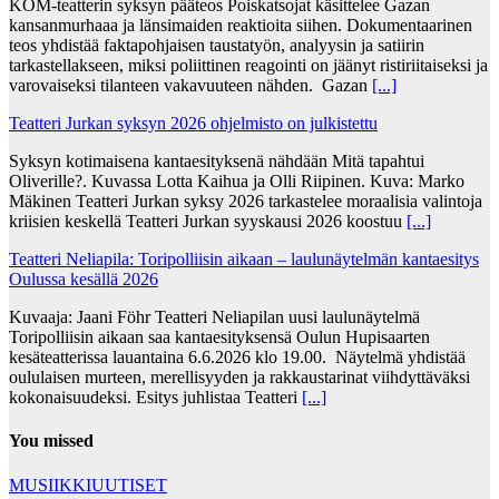
KOM-teatterin syksyn pääteos Poiskatsojat käsittelee Gazan
kansanmurhaaa ja länsimaiden reaktioita siihen. Dokumentaarinen
teos yhdistää faktapohjaisen taustatyön, analyysin ja satiirin
tarkastellakseen, miksi poliittinen reagointi on jäänyt ristiriitaiseksi ja
varovaiseksi tilanteen vakavuuteen nähden. Gazan
[...]
Teatteri Jurkan syksyn 2026 ohjelmisto on julkistettu
Syksyn kotimaisena kantaesityksenä nähdään Mitä tapahtui
Oliverille?. Kuvassa Lotta Kaihua ja Olli Riipinen. Kuva: Marko
Mäkinen Teatteri Jurkan syksy 2026 tarkastelee moraalisia valintoja
kriisien keskellä Teatteri Jurkan syyskausi 2026 koostuu
[...]
Teatteri Neliapila: Toripolliisin aikaan – laulunäytelmän kantaesitys
Oulussa kesällä 2026
Kuvaaja: Jaani Föhr Teatteri Neliapilan uusi laulunäytelmä
Toripolliisin aikaan saa kantaesityksensä Oulun Hupisaarten
kesäteatterissa lauantaina 6.6.2026 klo 19.00. Näytelmä yhdistää
oululaisen murteen, merellisyyden ja rakkaustarinat viihdyttäväksi
kokonaisuudeksi. Esitys juhlistaa Teatteri
[...]
You missed
MUSIIKKIUUTISET