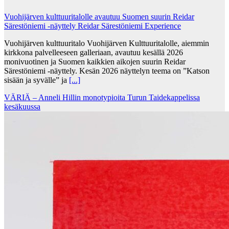
Vuohijärven kulttuuritalolle avautuu Suomen suurin Reidar
Särestöniemi -näyttely Reidar Särestöniemi Experience
Vuohijärven kulttuuritalo Vuohijärven Kulttuuritalolle, aiemmin
kirkkona palvelleeseen galleriaan, avautuu kesällä 2026
monivuotinen ja Suomen kaikkien aikojen suurin Reidar
Särestöniemi -näyttely. Kesän 2026 näyttelyn teema on ”Katson
sisään ja syvälle” ja
[...]
VÄRIÄ – Anneli Hillin monotypioita Turun Taidekappelissa
kesäkuussa