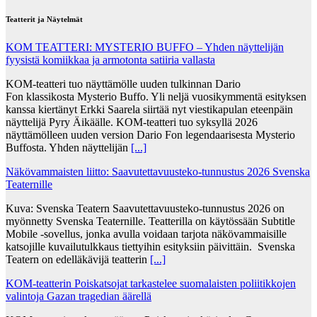
Teatterit ja Näytelmät
KOM TEATTERI: MYSTERIO BUFFO – Yhden näyttelijän
fyysistä komiikkaa ja armotonta satiiria vallasta
KOM-teatteri tuo näyttämölle uuden tulkinnan Dario
Fon klassikosta Mysterio Buffo. Yli neljä vuosikymmentä esityksen
kanssa kiertänyt Erkki Saarela siirtää nyt viestikapulan eteenpäin
näyttelijä Pyry Äikäälle. KOM-teatteri tuo syksyllä 2026
näyttämölleen uuden version Dario Fon legendaarisesta Mysterio
Buffosta. Yhden näyttelijän
[...]
Näkövammaisten liitto: Saavutettavuusteko-tunnustus 2026 Svenska
Teaternille
Kuva: Svenska Teatern Saavutettavuusteko-tunnustus 2026 on
myönnetty Svenska Teaternille. Teatterilla on käytössään Subtitle
Mobile -sovellus, jonka avulla voidaan tarjota näkövammaisille
katsojille kuvailutulkkaus tiettyihin esityksiin päivittäin. Svenska
Teatern on edelläkävijä teatterin
[...]
KOM-teatterin Poiskatsojat tarkastelee suomalaisten poliitikkojen
valintoja Gazan tragedian äärellä