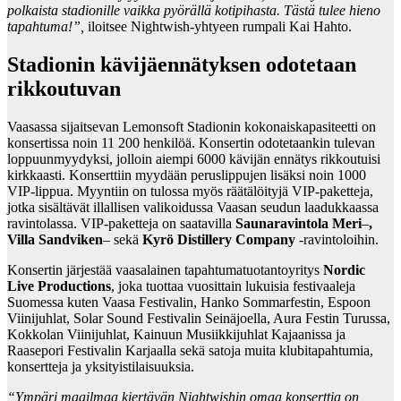
polkaista stadionille vaikka pyörällä kotipihasta. Tästä tulee hieno
tapahtuma!”,
iloitsee
Nightwish-yhtyeen rumpali
Kai Hahto.
Stadionin kävijäennätyksen odotetaan
rikkoutuvan
Vaasassa sijaitsevan Lemonsoft Stadionin kokonaiskapasiteetti on
konsertissa noin 11 200 henkilöä. Konsertin odotetaankin tulevan
loppuunmyydyksi, jolloin aiempi 6000 kävijän ennätys rikkoutuisi
kirkkaasti. Konserttiin myydään peruslippujen lisäksi noin 1000
VIP-lippua. Myyntiin on tulossa myös räätälöityjä VIP-paketteja,
jotka sisältävät illallisen valikoidussa Vaasan seudun laadukkaassa
ravintolassa. VIP-paketteja on saatavilla
Saunaravintola Meri
–
,
Villa Sandviken
– sekä
Kyrö Distillery Company
-ravintoloihin.
Konsertin järjestää vaasalainen tapahtumatuotantoyritys
Nordic
Live Productions
, joka tuottaa vuosittain lukuisia festivaaleja
Suomessa kuten Vaasa Festivalin, Hanko Sommarfestin, Espoon
Viinijuhlat, Solar Sound Festivalin Seinäjoella, Aura Festin Turussa,
Kokkolan Viinijuhlat, Kainuun Musiikkijuhlat Kajaanissa ja
Raasepori Festivalin Karjaalla sekä satoja muita klubitapahtumia,
konsertteja ja yksityistilaisuuksia.
“Ympäri maailmaa kiertävän Nightwishin omaa konserttia on