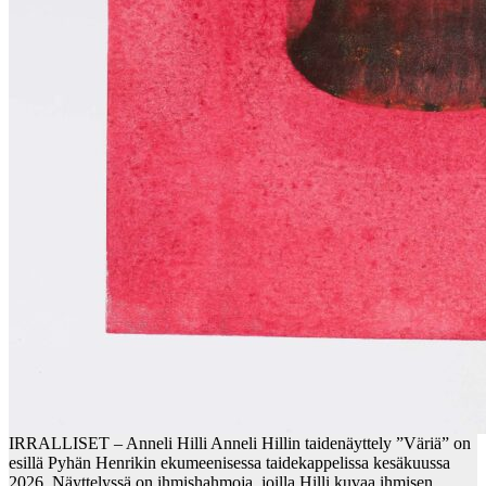
IRRALLISET – Anneli Hilli Anneli Hillin taidenäyttely ”Väriä” on
esillä Pyhän Henrikin ekumeenisessa taidekappelissa kesäkuussa
2026. Näyttelyssä on ihmishahmoja, joilla Hilli kuvaa ihmisen