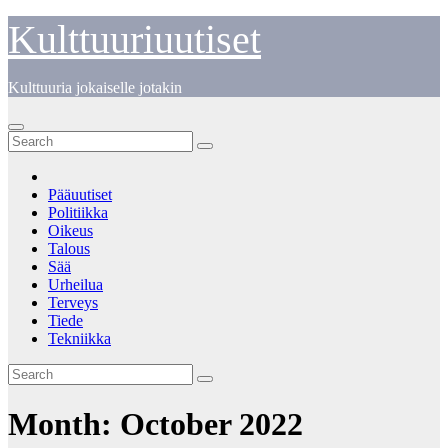
Skip
Kulttuuriuutiset
to
content
Kulttuuria jokaiselle jotakin
Pääuutiset
Politiikka
Oikeus
Talous
Sää
Urheilua
Terveys
Tiede
Tekniikka
Month:
October 2022