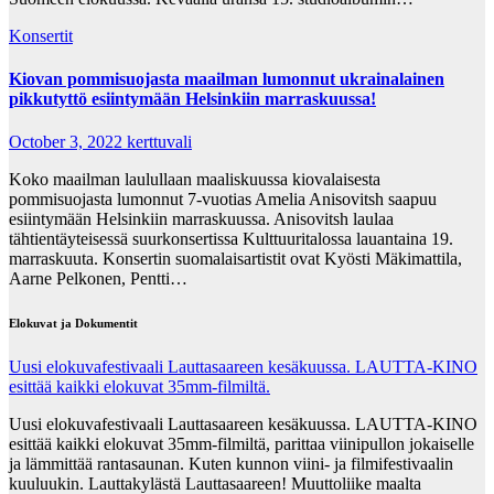
Konsertit
Kiovan pommisuojasta maailman lumonnut ukrainalainen
pikkutyttö esiintymään Helsinkiin marraskuussa!
October 3, 2022
kerttuvali
Koko maailman laulullaan maaliskuussa kiovalaisesta
pommisuojasta lumonnut 7-vuotias Amelia Anisovitsh saapuu
esiintymään Helsinkiin marraskuussa. Anisovitsh laulaa
tähtientäyteisessä suurkonsertissa Kulttuuritalossa lauantaina 19.
marraskuuta. Konsertin suomalaisartistit ovat Kyösti Mäkimattila,
Aarne Pelkonen, Pentti…
Elokuvat ja Dokumentit
Uusi elokuvafestivaali Lauttasaareen kesäkuussa. LAUTTA-KINO
esittää kaikki elokuvat 35mm-filmiltä.
Uusi elokuvafestivaali Lauttasaareen kesäkuussa. LAUTTA-KINO
esittää kaikki elokuvat 35mm-filmiltä, parittaa viinipullon jokaiselle
ja lämmittää rantasaunan. Kuten kunnon viini- ja filmifestivaalin
kuuluukin. Lauttakylästä Lauttasaareen! Muuttoliike maalta