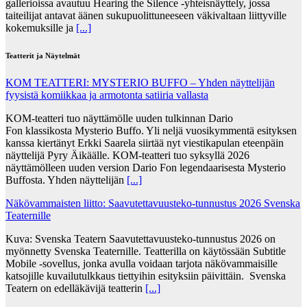
gallerioissa avautuu Hearing the Silence -yhteisnäyttely, jossa
taiteilijat antavat äänen sukupuolittuneeseen väkivaltaan liittyville
kokemuksille ja
[...]
Teatterit ja Näytelmät
KOM TEATTERI: MYSTERIO BUFFO – Yhden näyttelijän
fyysistä komiikkaa ja armotonta satiiria vallasta
KOM-teatteri tuo näyttämölle uuden tulkinnan Dario
Fon klassikosta Mysterio Buffo. Yli neljä vuosikymmentä esityksen
kanssa kiertänyt Erkki Saarela siirtää nyt viestikapulan eteenpäin
näyttelijä Pyry Äikäälle. KOM-teatteri tuo syksyllä 2026
näyttämölleen uuden version Dario Fon legendaarisesta Mysterio
Buffosta. Yhden näyttelijän
[...]
Näkövammaisten liitto: Saavutettavuusteko-tunnustus 2026 Svenska
Teaternille
Kuva: Svenska Teatern Saavutettavuusteko-tunnustus 2026 on
myönnetty Svenska Teaternille. Teatterilla on käytössään Subtitle
Mobile -sovellus, jonka avulla voidaan tarjota näkövammaisille
katsojille kuvailutulkkaus tiettyihin esityksiin päivittäin. Svenska
Teatern on edelläkävijä teatterin
[...]