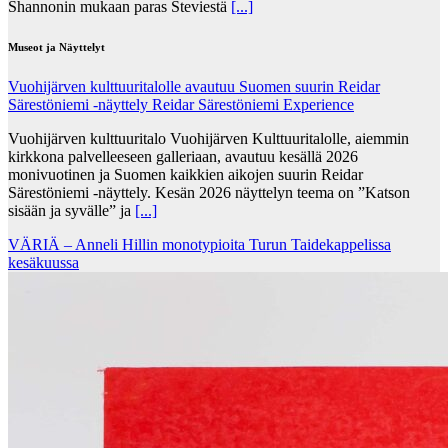
Shannonin mukaan paras Steviestä
[...]
Museot ja Näyttelyt
Vuohijärven kulttuuritalolle avautuu Suomen suurin Reidar
Särestöniemi -näyttely Reidar Särestöniemi Experience
Vuohijärven kulttuuritalo Vuohijärven Kulttuuritalolle, aiemmin
kirkkona palvelleeseen galleriaan, avautuu kesällä 2026
monivuotinen ja Suomen kaikkien aikojen suurin Reidar
Särestöniemi -näyttely. Kesän 2026 näyttelyn teema on ”Katson
sisään ja syvälle” ja
[...]
VÄRIÄ – Anneli Hillin monotypioita Turun Taidekappelissa
kesäkuussa