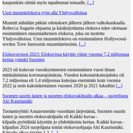
kaupunkiin siirtää myös tapahtumat toisaalle,
[...]
Uusi muumielokuva työn alla Yhdysvalloissa
Muumit nähdään pitkän odotuksen jälkeen jälleen valkokankaalla.
Rebecca Sugarin ohjaama ja käsikirjoittama elokuva tulee olemaan
ensimmäinen muumiaiheinen elokuva, joka on tuotettu
Yhdysvalloissa. Uusi muumielokuva on ensimmäinen Hollywood-
sovitus Tove Janssonin muumitarinoista.
[...]
Elokuvavuosi 2023: Elokuvissa käytiin viime vuonna 7,2 miljoonaa
kertaa ympäri Suomen
2023 oli kuluvan vuosikymmenen ensimmäinen vuosi ilman
minkäänlaisia koronarajoituksia. Vuoden kokonaiskatsojaluku oli
7,2 miljoonaa eli 1,4 miljoonaa katsojaa enemmän kuin vuonna
2022 ja noin kaksinkertainen vuosien 2020 ja 2021 lukuihin
[...]
Suomen suurin lasten ja nuorten elokuvakilpailu alkaa – suojelijana
Aki Kaurismäki
Tuotantoyhtiö Amazementin vuosittain järjestämä, Suomen suurin
lasten ja nuorten elokuvakilpailu eli Kaikki kuvaa -
kilpailu pyörähtää käyntiin jo yhdettätoista kertaa. Kaikki kuvaa -
kilpailun 2024 suojelijana toimii elokuvaohjaaja Aki Kaurismäki.
Kilpailu alkaa tänään 1.2.
[...]