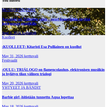
You missed
MUSIIKKIUUTISET
Aurajoki soi Taiteiden yönä – suuri kuorojuhla täyttää
jokirannan musiikilla
June 1, 2026
kerttuvali
Kuolleet
:KUOLLEET: Kitaristi Esa Pulliainen on kuollut
May 31, 2026
kerttuvali
Festivaalit
:OULU: TRIÁLOGO on flamencolaulun, elektronisen musiikin
ja hylätyn tilan välinen trialogi
May 20, 2026
kerttuvali
YHTYEET JA BÄNDIT
Barbie girl -hitistään tunnettu Aqua lopettaa
May 18, 2026
kerttuvali