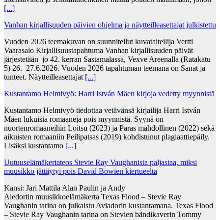
[...]
Vanhan kirjallisuuden päivien ohjelma ja näytteilleasettajat julkistettu
Vuoden 2026 teemakuvan on suunnitellut kuvataiteilija Vertti
Vaarasalo Kirjallisuustapahtuma Vanhan kirjallisuuden päivät
järjestetään jo 42. kerran Sastamalassa, Vexve Areenalla (Ratakatu
5) 26.–27.6.2026. Vuoden 2026 tapahtuman teemana on Sanat ja
tunteet. Näytteilleasettajat
[...]
Kustantamo Helmivyö: Harri István Mäen kirjoja vedetty myynnistä
Kustantamo Helmivyö tiedottaa vetävänsä kirjailija Harri István
Mäen lukuisia romaaneja pois myynnistä. Syynä on
nuortenromaaneihin Loitsu (2023) ja Paras mahdollinen (2022) sekä
aikuisten romaaniin Peilipatsas (2019) kohdistunut plagiaattiepäily.
Lisäksi kustantamo
[...]
Uutuuselämäkertateos Stevie Ray Vaughanista paljastaa, miksi
muusikko jättäytyi pois David Bowien kiertueelta
Kansi: Jari Mattila Alan Paulin ja Andy
Aledortin muusikkoelämäkerta Texas Flood – Stevie Ray
Vaughanin tarina on julkaistu Aviadorin kustantamana. Texas Flood
– Stevie Ray Vaughanin tarina on Stevien bändikaverin Tommy