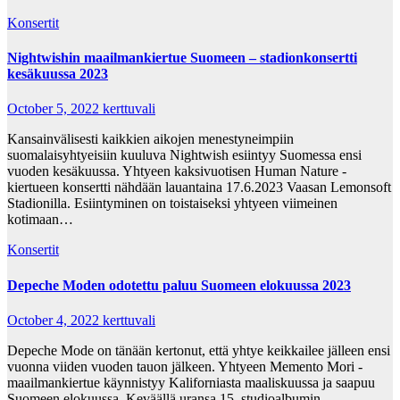
Konsertit
Nightwishin maailmankiertue Suomeen – stadionkonsertti
kesäkuussa 2023
October 5, 2022
kerttuvali
Kansainvälisesti kaikkien aikojen menestyneimpiin
suomalaisyhtyeisiin kuuluva Nightwish esiintyy Suomessa ensi
vuoden kesäkuussa. Yhtyeen kaksivuotisen Human Nature -
kiertueen konsertti nähdään lauantaina 17.6.2023 Vaasan Lemonsoft
Stadionilla. Esiintyminen on toistaiseksi yhtyeen viimeinen
kotimaan…
Konsertit
Depeche Moden odotettu paluu Suomeen elokuussa 2023
October 4, 2022
kerttuvali
Depeche Mode on tänään kertonut, että yhtye keikkailee jälleen ensi
vuonna viiden vuoden tauon jälkeen. Yhtyeen Memento Mori -
maailmankiertue käynnistyy Kaliforniasta maaliskuussa ja saapuu
Suomeen elokuussa. Keväällä uransa 15. studioalbumin…