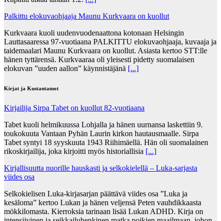
Palkittu elokuvaohjaaja Maunu Kurkvaara on kuollut
Kurkvaara kuoli uudenvuodenaattona kotonaan Helsingin
Lauttasaaressa 97-vuotiaana PALKITTU elokuvaohjaaja, kuvaaja ja
taidemaalari Maunu Kurkvaara on kuollut. Asiasta kertoo STT:lle
hänen tyttärensä. Kurkvaaraa oli yleisesti pidetty suomalaisen
elokuvan ”uuden aallon” käynnistäjänä
[...]
Kirjat ja Kustantamot
Kirjailija Sirpa Tabet on kuollut 82-vuotiaana
Tabet kuoli helmikuussa Lohjalla ja hänen uurnansa laskettiin 9.
toukokuuta Vantaan Pyhän Laurin kirkon hautausmaalle. Sirpa
Tabet syntyi 18 syyskuuta 1943 Riihimäellä. Hän oli suomalainen
rikoskirjailija, joka kirjoitti myös historiallisia
[...]
Kirjallisuutta nuorille hauskasti ja selkokielellä – Luka-sarjasta
viides osa
Selkokielisen Luka-kirjasarjan päättävä viides osa ”Luka ja
kesäloma” kertoo Lukan ja hänen veljensä Peten vauhdikkaasta
mökkilomasta. Kierroksia tarinaan lisää Lukan ADHD. Kirja on
intensiivinen ja seikkailuhenkinen matka poikien maailmaan, johon