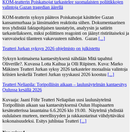
KOM-teatterin Poiskatsojat tarkastelee suomalaisten poliitikkojen
valintoja Gazan tragedian äärellä
KOM-teatterin syksyn pääteos Poiskatsojat käsittelee Gazan
kansanmurhaaa ja länsimaiden reaktioita siihen. Dokumentaarinen
teos yhdistää faktapohjaisen taustatyön, analyysin ja satiirin
tarkastellakseen, miksi poliittinen reagointi on jäänyt ristiriitaiseksi ja
varovaiseksi tilanteen vakavuuteen nähden. Gazan
[...]
Teatteri Jurkan syksyn 2026 ohjelmisto on julkistettu
Syksyn kotimaisena kantaesityksenä nähdään Mitä tapahtui
Oliverille?. Kuvassa Lotta Kaihua ja Olli Riipinen. Kuva: Marko
Mäkinen Teatteri Jurkan syksy 2026 tarkastelee moraalisia valintoja
kriisien keskellä Teatteri Jurkan syyskausi 2026 koostuu
[...]
Teatteri Neliapila: Toripolliisin aikaan – laulunäytelmän kantaesitys
Oulussa kesällä 2026
Kuvaaja: Jaani Föhr Teatteri Neliapilan uusi laulunäytelmä
Toripolliisin aikaan saa kantaesityksensä Oulun Hupisaarten
kesäteatterissa lauantaina 6.6.2026 klo 19.00. Näytelmä yhdistää
oululaisen murteen, merellisyyden ja rakkaustarinat viihdyttäväksi
kokonaisuudeksi. Esitys juhlistaa Teatteri
[...]