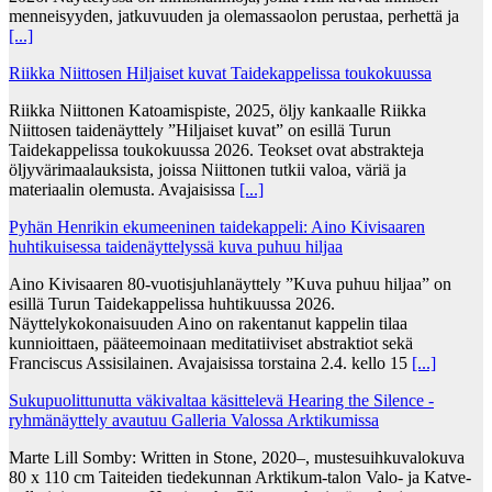
menneisyyden, jatkuvuuden ja olemassaolon perustaa, perhettä ja
[...]
Riikka Niittosen Hiljaiset kuvat Taidekappelissa toukokuussa
Riikka Niittonen Katoamispiste, 2025, öljy kankaalle Riikka
Niittosen taidenäyttely ”Hiljaiset kuvat” on esillä Turun
Taidekappelissa toukokuussa 2026. Teokset ovat abstrakteja
öljyvärimaalauksista, joissa Niittonen tutkii valoa, väriä ja
materiaalin olemusta. Avajaisissa
[...]
Pyhän Henrikin ekumeeninen taidekappeli: Aino Kivisaaren
huhtikuisessa taidenäyttelyssä kuva puhuu hiljaa
Aino Kivisaaren 80-vuotisjuhlanäyttely ”Kuva puhuu hiljaa” on
esillä Turun Taidekappelissa huhtikuussa 2026.
Näyttelykokonaisuuden Aino on rakentanut kappelin tilaa
kunnioittaen, pääteemoinaan meditatiiviset abstraktiot sekä
Franciscus Assisilainen. Avajaisissa torstaina 2.4. kello 15
[...]
Sukupuolittunutta väkivaltaa käsittelevä Hearing the Silence -
ryhmänäyttely avautuu Galleria Valossa Arktikumissa
Marte Lill Somby: Written in Stone, 2020–, mustesuihkuvalokuva
80 x 110 cm Taiteiden tiedekunnan Arktikum-talon Valo- ja Katve-