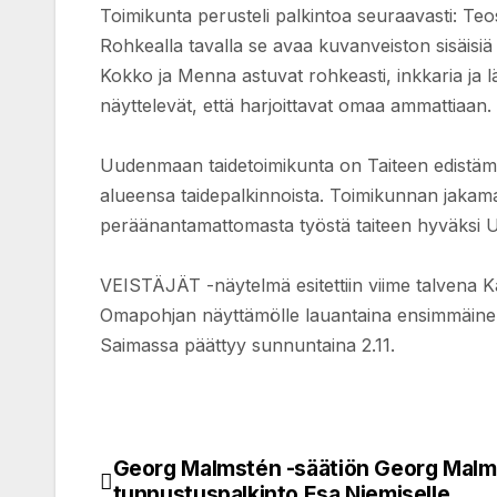
Toimikunta perusteli palkintoa seuraavasti: Te
Rohkealla tavalla se avaa kuvanveiston sisäisiä 
Kokko ja Menna astuvat rohkeasti, inkkaria ja län
näyttelevät, että harjoittavat omaa ammattiaan.
Uudenmaan taidetoimikunta on Taiteen edistämi
alueensa taidepalkinnoista. Toimikunnan jakama
peräänantamattomasta työstä taiteen hyväksi U
VEISTÄJÄT -näytelmä esitettiin viime talvena K
Omapohjan näyttämölle lauantaina ensimmäinen 
Saimassa päättyy sunnuntaina 2.11.
Georg Malmstén -säätiön Georg Malm
Post
tunnustuspalkinto Esa Niemiselle