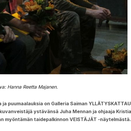
va: Hanna Reetta Majanen.
sia ja puumaalauksia on Galleria Saiman YLLÄTYSKATTAU
 kuvanveistäjä ystävänsä Juha Mennan ja ohjaaja Kristi
an myöntämän taidepalkinnon VEISTÄJÄT -näytelmästä.