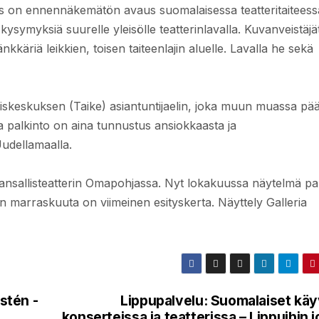
os on ennennäkemätön avaus suomalaisessa teatteritaiteess
kysymyksiä suurelle yleisölle teatterinlavalla. Kuvanveistäjä
kkäriä leikkien, toisen taiteenlajin aluelle. Lavalla he sekä
skeskuksen (Taike) asiantuntijaelin, joka muun muassa pää
 palkinto on aina tunnustus ansiokkaasta ja
udellamaalla.
ansallisteatterin Omapohjassa. Nyt lokakuussa näytelmä pal
marraskuuta on viimeinen esityskerta. Näyttely Galleria
stén -
Lippupalvelu: Suomalaiset käy
konserteissa ja teatterissa – Lippuihin 