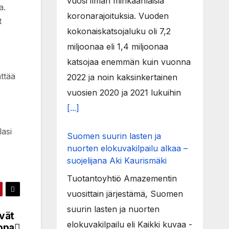
vuosi ilman minkäänlaisia
a.
koronarajoituksia. Vuoden
t
kokonaiskatsojaluku oli 7,2
miljoonaa eli 1,4 miljoonaa
katsojaa enemmän kuin vuonna
ttää
2022 ja noin kaksinkertainen
vuosien 2020 ja 2021 lukuihin
[...]
asi
Suomen suurin lasten ja
nuorten elokuvakilpailu alkaa –
suojelijana Aki Kaurismäki
Tuotantoyhtiö Amazementin
vuosittain järjestämä, Suomen
suurin lasten ja nuorten
vät
elokuvakilpailu eli Kaikki kuvaa -
jopa