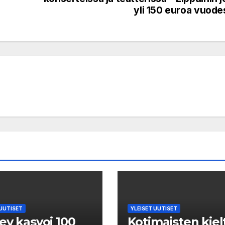
yli 150 euroa vuode
 UUTISET
YLEISET UUTISET
ey kasvoi 100
Kotimaisten kiel