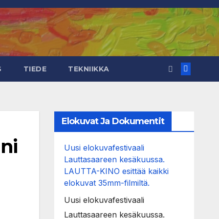
S
TIEDE
TEKNIIKKA
Elokuvat Ja Dokumentit
ni
Uusi elokuvafestivaali
Lauttasaareen kesäkuussa.
LAUTTA-KINO esittää kaikki
elokuvat 35mm-filmiltä.
Uusi elokuvafestivaali
Lauttasaareen kesäkuussa.