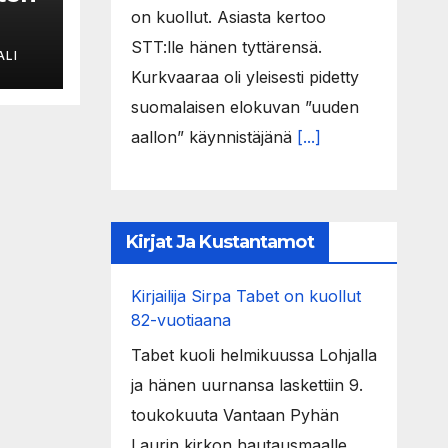
on kuollut. Asiasta kertoo
STT:lle hänen tyttärensä.
ALI
ija
Kurkvaaraa oli yleisesti pidetty
suomalaisen elokuvan ”uuden
aallon” käynnistäjänä
[...]
Kirjat Ja Kustantamot
Kirjailija Sirpa Tabet on kuollut
82-vuotiaana
Tabet kuoli helmikuussa Lohjalla
ja hänen uurnansa laskettiin 9.
toukokuuta Vantaan Pyhän
Laurin kirkon hautausmaalle.