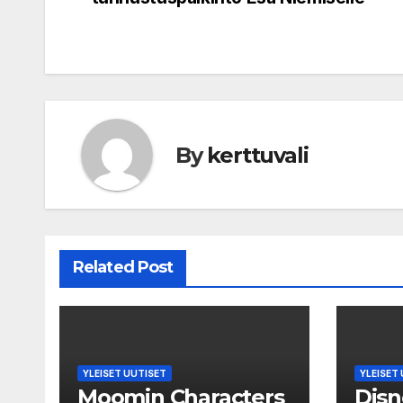
navigation
By
kerttuvali
Related Post
YLEISET UUTISET
YLEISET
Moomin Characters
Disn