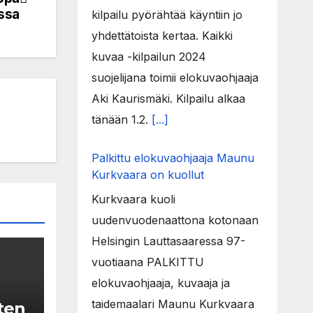
ssa
kilpailu pyörähtää käyntiin jo
yhdettätoista kertaa. Kaikki
kuvaa -kilpailun 2024
suojelijana toimii elokuvaohjaaja
Aki Kaurismäki. Kilpailu alkaa
tänään 1.2.
[...]
Palkittu elokuvaohjaaja Maunu
Kurkvaara on kuollut
Kurkvaara kuoli
uudenvuodenaattona kotonaan
Helsingin Lauttasaaressa 97-
vuotiaana PALKITTU
elokuvaohjaaja, kuvaaja ja
taidemaalari Maunu Kurkvaara
ten