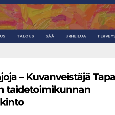
EUS
TALOUS
SÄÄ
URHEILUA
TERVEY
joja – Kuvanveistäjä Tapa
 taidetoimikunnan
kinto