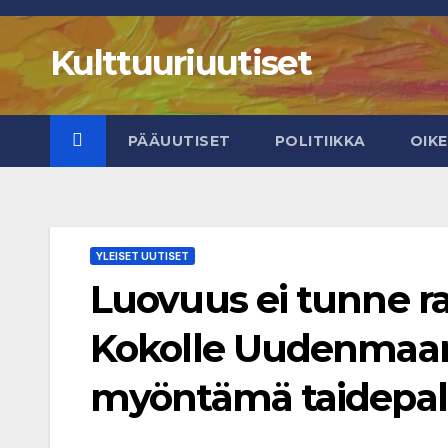
Skip
to
Kulttuuriuutiset
content
PÄÄUUTISET
POLITIIKKA
OIK
YLEISET UUTISET
Luovuus ei tunne ra
Kokolle Uudenmaan
myöntämä taidepal