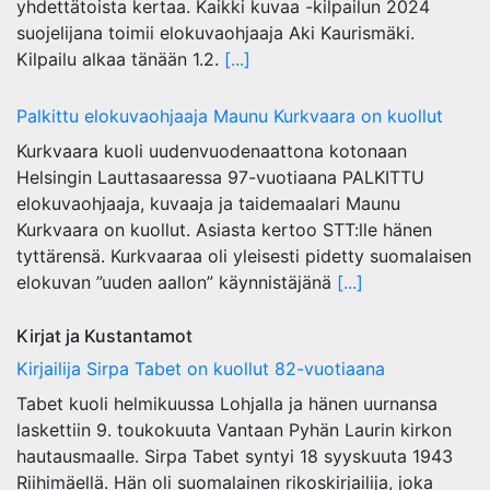
yhdettätoista kertaa. Kaikki kuvaa -kilpailun 2024
suojelijana toimii elokuvaohjaaja Aki Kaurismäki.
Kilpailu alkaa tänään 1.2.
[...]
Palkittu elokuvaohjaaja Maunu Kurkvaara on kuollut
Kurkvaara kuoli uudenvuodenaattona kotonaan
Helsingin Lauttasaaressa 97-vuotiaana PALKITTU
elokuvaohjaaja, kuvaaja ja taidemaalari Maunu
Kurkvaara on kuollut. Asiasta kertoo STT:lle hänen
tyttärensä. Kurkvaaraa oli yleisesti pidetty suomalaisen
elokuvan ”uuden aallon” käynnistäjänä
[...]
Kirjat ja Kustantamot
Kirjailija Sirpa Tabet on kuollut 82-vuotiaana
Tabet kuoli helmikuussa Lohjalla ja hänen uurnansa
laskettiin 9. toukokuuta Vantaan Pyhän Laurin kirkon
hautausmaalle. Sirpa Tabet syntyi 18 syyskuuta 1943
Riihimäellä. Hän oli suomalainen rikoskirjailija, joka