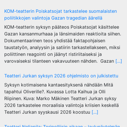
KOM-teatterin Poiskatsojat tarkastelee suomalaisten
poliitikkojen valintoja Gazan tragedian äärellä
KOM-teatterin syksyn pääteos Poiskatsojat käsittelee
Gazan kansanmurhaaa ja länsimaiden reaktioita siihen.
Dokumentaarinen teos yhdistää faktapohjaisen
taustatyön, analyysin ja satiirin tarkastellakseen, miksi
poliittinen reagointi on jäänyt ristiriitaiseksi ja
varovaiseksi tilanteen vakavuuteen nähden. Gazan
[...]
Teatteri Jurkan syksyn 2026 ohjelmisto on julkistettu
Syksyn kotimaisena kantaesityksenä nähdään Mitä
tapahtui Oliverille?. Kuvassa Lotta Kaihua ja Olli
Riipinen. Kuva: Marko Mäkinen Teatteri Jurkan syksy
2026 tarkastelee moraalisia valintoja kriisien keskellä
Teatteri Jurkan syyskausi 2026 koostuu
[...]
Teatteri Neliapila: Toripolliisin aikaan – laulunäytelmän