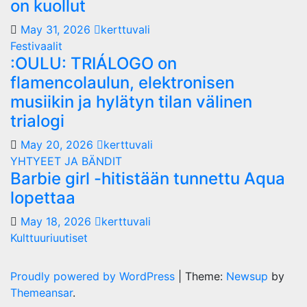
on kuollut
May 31, 2026
kerttuvali
Festivaalit
:OULU: TRIÁLOGO on
flamencolaulun, elektronisen
musiikin ja hylätyn tilan välinen
trialogi
May 20, 2026
kerttuvali
YHTYEET JA BÄNDIT
Barbie girl -hitistään tunnettu Aqua
lopettaa
May 18, 2026
kerttuvali
Kulttuuriuutiset
Proudly powered by WordPress
|
Theme:
Newsup
by
Themeansar
.