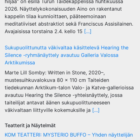
hiljaa” on esillä Turun Taidekappelissa huhtikuussa
2026. Näyttelykokonaisuuden Aino on rakentanut
kappelin tilaa kunnioittaen, pääteemoinaan
meditatiiviset abstraktiot sekä Franciscus Assisilainen.
Avajaisissa torstaina 2.4. kello 15
[...]
Sukupuolittunutta väkivaltaa käsittelevä Hearing the
Silence -ryhmänäyttely avautuu Galleria Valossa
Arktikumissa
Marte Lill Somby: Written in Stone, 2020–,
mustesuihkuvalokuva 80 x 110 cm Taiteiden
tiedekunnan Arktikum-talon Valo- ja Katve-gallerioissa
avautuu Hearing the Silence -yhteisnäyttely, jossa
taiteilijat antavat äänen sukupuolittuneeseen
väkivaltaan liittyville kokemuksille ja
[...]
Teatterit ja Näytelmät
KOM TEATTERI: MYSTERIO BUFFO – Yhden näyttelijän