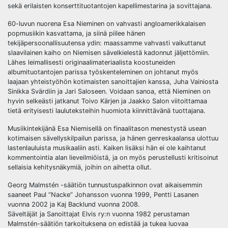
sekä erilaisten konserttituotantojen kapellimestarina ja sovittajana.
60-luvun nuorena Esa Nieminen on vahvasti angloamerikkalaisen
popmusiikin kasvattama, ja siinä piilee hänen
tekijäpersoonallisuutensa ydin: maassamme vahvasti vaikuttanut
slaavilainen kaiho on Niemisen sävelkielestä kadonnut jäljettömiin.
Lähes leimallisesti originaalimateriaalista koostuneiden
albumituotantojen parissa työskenteleminen on johtanut myös
laajaan yhteistyöhön kotimaisten sanoittajien kanssa, Juha Vainiosta
Sinikka Svärdiin ja Jari Saloseen. Voidaan sanoa, että Nieminen on
hyvin selkeästi jatkanut Toivo Kärjen ja Jaakko Salon viitoittamaa
tietä erityisesti lauluteksteihin huomiota kiinnittävänä tuottajana.
Musiikintekijänä Esa Niemisellä on finaalitason menestystä usean
kotimaisen sävellyskilpailun parissa, ja hänen genreskaalansa ulottuu
lastenlauluista musikaaliin asti. Kaiken lisäksi hän ei ole kaihtanut
kommentointia alan lieveilmiöistä, ja on myös perustellusti kritisoinut
sellaisia kehitysnäkymiä, joihin on aihetta ollut.
Georg Malmstén -säätiön tunnustuspalkinnon ovat aikaisemmin
saaneet Paul “Nacke” Johansson vuonna 1999, Pentti Lasanen
vuonna 2002 ja Kaj Backlund vuonna 2008.
Säveltäjät ja Sanoittajat Elvis ry:n vuonna 1982 perustaman
Malmstén-säätiön tarkoituksena on edistää ja tukea luovaa