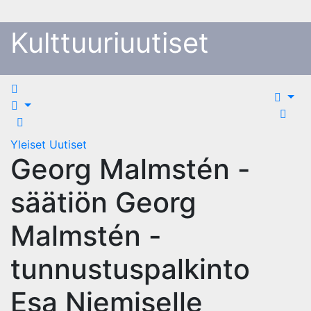
Skip
to
Kulttuuriuutiset
content
Yleiset Uutiset
Georg Malmstén -
säätiön Georg
Malmstén -
tunnustuspalkinto
Esa Niemiselle