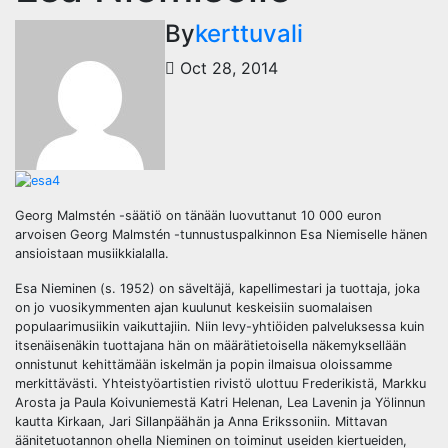
By
kerttuvali
Oct 28, 2014
Georg Malmstén -säätiö on tänään luovuttanut 10 000 euron
arvoisen Georg Malmstén -tunnustuspalkinnon Esa Niemiselle hänen
ansioistaan musiikkialalla.
Esa Nieminen (s. 1952) on säveltäjä, kapellimestari ja tuottaja, joka
on jo vuosikymmenten ajan kuulunut keskeisiin suomalaisen
populaarimusiikin vaikuttajiin. Niin levy-yhtiöiden palveluksessa kuin
itsenäisenäkin tuottajana hän on määrätietoisella näkemyksellään
onnistunut kehittämään iskelmän ja popin ilmaisua oloissamme
merkittävästi. Yhteistyöartistien rivistö ulottuu Frederikistä, Markku
Arosta ja Paula Koivuniemestä Katri Helenan, Lea Lavenin ja Yölinnun
kautta Kirkaan, Jari Sillanpäähän ja Anna Erikssoniin. Mittavan
äänitetuotannon ohella Nieminen on toiminut useiden kiertueiden,