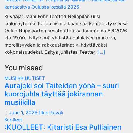
kantaesitys Oulussa kesällä 2026
Kuvaaja: Jaani Föhr Teatteri Neliapilan uusi
laulunäytelmä Toripolliisin aikaan saa kantaesityksensä
Oulun Hupisaarten kesäteatterissa lauantaina 6.6.2026
klo 19.00. Näytelmä yhdistää oululaisen murteen,
merellisyyden ja rakkaustarinat viihdyttäväksi
kokonaisuudeksi. Esitys juhlistaa Teatteri
[...]
You missed
MUSIIKKIUUTISET
Aurajoki soi Taiteiden yönä – suuri
kuorojuhla täyttää jokirannan
musiikilla
June 1, 2026
kerttuvali
Kuolleet
:KUOLLEET: Kitaristi Esa Pulliainen