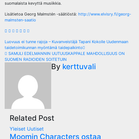
suomalaista kevyttä musiikkia.
Lisätietoa Georg Malmstén -säätiöstä:
http://www.elvisry.fi/georg-
malmsten-saatio
Post
Luovuus ei tunne rajoja – Kuvanveistäjä Tapani Kokolle Uudenmaan
taidetoimikunnan myöntämä taidepalkinto
navigation
SAMULI EDELMANNIN UUTUUSKAPPALE MAHDOLLISUUS ON
SUOMEN RADIOIDEN SOITETUIN
By
kerttuvali
Related Post
Yleiset Uutiset
Moomin Characters ostaa