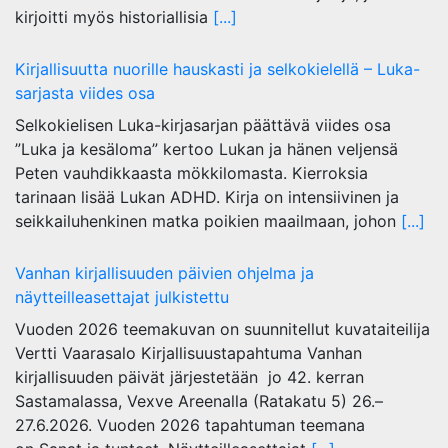
kirjoitti myös historiallisia
[...]
Kirjallisuutta nuorille hauskasti ja selkokielellä – Luka-
sarjasta viides osa
Selkokielisen Luka-kirjasarjan päättävä viides osa
”Luka ja kesäloma” kertoo Lukan ja hänen veljensä
Peten vauhdikkaasta mökkilomasta. Kierroksia
tarinaan lisää Lukan ADHD. Kirja on intensiivinen ja
seikkailuhenkinen matka poikien maailmaan, johon
[...]
Vanhan kirjallisuuden päivien ohjelma ja
näytteilleasettajat julkistettu
Vuoden 2026 teemakuvan on suunnitellut kuvataiteilija
Vertti Vaarasalo Kirjallisuustapahtuma Vanhan
kirjallisuuden päivät järjestetään jo 42. kerran
Sastamalassa, Vexve Areenalla (Ratakatu 5) 26.–
27.6.2026. Vuoden 2026 tapahtuman teemana