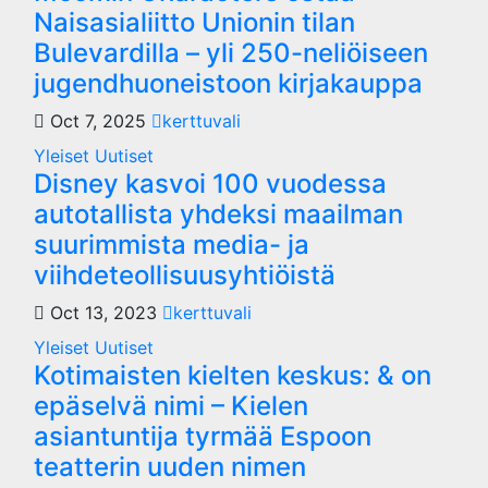
Naisasialiitto Unionin tilan
Bulevardilla – yli 250-neliöiseen
jugendhuoneistoon kirjakauppa
Oct 7, 2025
kerttuvali
Yleiset Uutiset
Disney kasvoi 100 vuodessa
autotallista yhdeksi maailman
suurimmista media- ja
viihdeteollisuusyhtiöistä
Oct 13, 2023
kerttuvali
Yleiset Uutiset
Kotimaisten kielten keskus: & on
epäselvä nimi – Kielen
asiantuntija tyrmää Espoon
teatterin uuden nimen