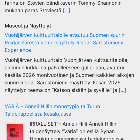
tarina on Stevien bändikaverin Tommy Shannonin
mukaan paras Steviestä
[...]
Museot ja Näyttelyt
Vuohijärven kulttuuritalolle avautuu Suomen suurin
Reidar Särestöniemi -näyttely Reidar Särestöniemi
Experience
Vuohijärven kulttuuritalo Vuohijärven Kulttuuritalolle,
aiemmin kirkkona palvelleeseen galleriaan, avautuu
kesällä 2026 monivuotinen ja Suomen kaikkien aikojen
suurin Reidar Särestöniemi -näyttely. Kesän 2026
näyttelyn teema on ”Katson sisään ja syvälle” ja
[...]
VÄRIÄ – Anneli Hillin monotypioita Turun
Taidekappelissa kesäkuussa
IRRALLISET – Anneli Hilli Anneli Hillin
taidenäyttely ”Väriä” on esillä Pyhän
Henrikin ekumeenisessa taidekappelissa