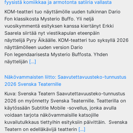
fyysistä komiikkaa ja armotonta satiiria vallasta
KOM-teatteri tuo näyttämölle uuden tulkinnan Dario
Fon klassikosta Mysterio Buffo. Yli neljä
vuosikymmentä esityksen kanssa kiertänyt Erkki
Saarela siirtää nyt viestikapulan eteenpäin
näyttelijä Pyry Äikäälle. KOM-teatteri tuo syksyllä 2026
näyttämölleen uuden version Dario
Fon legendaarisesta Mysterio Buffosta. Yhden
näyttelijän
[...]
Näkövammaisten liitto: Saavutettavuusteko-tunnustus
2026 Svenska Teaternille
Kuva: Svenska Teatern Saavutettavuusteko-tunnustus
2026 on myönnetty Svenska Teaternille. Teatterilla on
käytössään Subtitle Mobile -sovellus, jonka avulla
voidaan tarjota näkövammaisille katsojille
kuvailutulkkaus tiettyihin esityksiin päivittäin. Svenska
Teatern on edelläkävijä teatterin
[...]