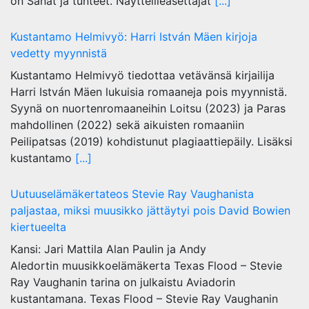
on Sanat ja tunteet. Näytteilleasettajat
[...]
Kustantamo Helmivyö: Harri István Mäen kirjoja
vedetty myynnistä
Kustantamo Helmivyö tiedottaa vetävänsä kirjailija
Harri István Mäen lukuisia romaaneja pois myynnistä.
Syynä on nuortenromaaneihin Loitsu (2023) ja Paras
mahdollinen (2022) sekä aikuisten romaaniin
Peilipatsas (2019) kohdistunut plagiaattiepäily. Lisäksi
kustantamo
[...]
Uutuuselämäkertateos Stevie Ray Vaughanista
paljastaa, miksi muusikko jättäytyi pois David Bowien
kiertueelta
Kansi: Jari Mattila Alan Paulin ja Andy
Aledortin muusikkoelämäkerta Texas Flood – Stevie
Ray Vaughanin tarina on julkaistu Aviadorin
kustantamana. Texas Flood – Stevie Ray Vaughanin