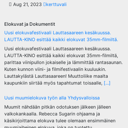
Aug 21, 2023
kerttuvali
Elokuvat ja Dokumentit
Uusi elokuvafestivaali Lauttasaareen kesäkuussa.
LAUTTA-KINO esittää kaikki elokuvat 35mm-filmiltä.
Uusi elokuvafestivaali Lauttasaareen kesäkuussa.
LAUTTA-KINO esittää kaikki elokuvat 35mm-filmiltä,
parittaa viinipullon jokaiselle ja lämmittää rantasaunan.
Kuten kunnon viini- ja filmifestivaalin kuuluukin.
Lauttakylästä Lauttasaareen! Muuttoliike maalta
kaupunkiin siirtää myös tapahtumat toisaalle,
[...]
Uusi muumielokuva työn alla Yhdysvalloissa
Muumit nähdään pitkän odotuksen jälkeen jälleen
valkokankaalla. Rebecca Sugarin ohjaama ja
käsikirjoittama elokuva tulee olemaan ensimmäinen
muumiaiheinen elokuva, joka on tuotettu