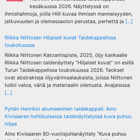
kesäkuussa 2026. Näyttelyssä on
ihmishahmoja, joilla Hilli kuvaa ihmisen menneisyyden,
jatkuvuuden ja olemassaolon perustaa, perhettä ja
[...]
Riikka Niittosen Hiljaiset kuvat Taidekappelissa
toukokuussa
Riikka Niittonen Katoamispiste, 2025, öljy kankaalle
Riikka Niittosen taidenäyttely ”Hiljaiset kuvat” on esillä
Turun Taidekappelissa toukokuussa 2026. Teokset
ovat abstrakteja öljyvärimaalauksista, joissa Niittonen
tutkii valoa, väriä ja materiaalin olemusta. Avajaisissa
[...]
Pyhän Henrikin ekumeeninen taidekappeli: Aino
Kivisaaren huhtikuisessa taidenäyttelyssä kuva puhuu
hiljaa
Aino Kivisaaren 80-vuotisjuhlanäyttely ”Kuva puhuu