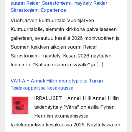
suurin Reidar Särestöniemi -näyttely Reidar
Särestöniemi Experience
Vuohijärven kulttuuritalo Vuohijärven
Kulttuuritalolle, aiemmin kirkkona palvelleeseen
galleriaan, avautuu kesällä 2026 monivuotinen ja
Suomen kaikkien aikojen suurin Reidar
Särestöniemi -näyttely. Kesän 2026 näyttelyn
teema on ”Katson sisään ja syvälle” ja
[...]
VÄRIÄ – Anneli Hillin monotypioita Turun
Taidekappelissa kesäkuussa
IRRALLISET – Anneli Hilli Anneli Hillin
taidenäyttely ”Väriä” on esillä Pyhän
Henrikin ekumeenisessa
taidekappelissa kesäkuussa 2026. Näyttelyssä on