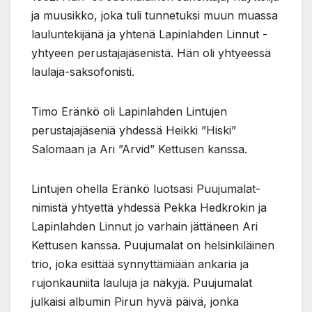
ja muusikko, joka tuli tunnetuksi muun muassa
lauluntekijänä ja yhtenä Lapinlahden Linnut -
yhtyeen perustajajäsenistä. Hän oli yhtyeessä
laulaja-saksofonisti.
Timo Eränkö oli Lapinlahden Lintujen
perustajajäseniä yhdessä Heikki ”Hiski”
Salomaan ja Ari ”Arvid” Kettusen kanssa.
Lintujen ohella Eränkö luotsasi Puujumalat-
nimistä yhtyettä yhdessä Pekka Hedkrokin ja
Lapinlahden Linnut jo varhain jättäneen Ari
Kettusen kanssa. Puujumalat on helsinkiläinen
trio, joka esittää synnyttämiään ankaria ja
rujonkauniita lauluja ja näkyjä. Puujumalat
julkaisi albumin Pirun hyvä päivä, jonka