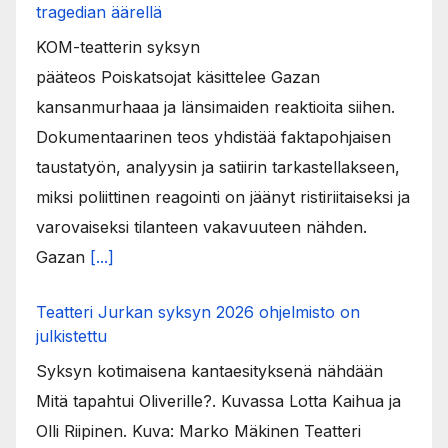
tragedian äärellä
KOM-teatterin syksyn
pääteos Poiskatsojat käsittelee Gazan
kansanmurhaaa ja länsimaiden reaktioita siihen.
Dokumentaarinen teos yhdistää faktapohjaisen
taustatyön, analyysin ja satiirin tarkastellakseen,
miksi poliittinen reagointi on jäänyt ristiriitaiseksi ja
varovaiseksi tilanteen vakavuuteen nähden.
Gazan
[...]
Teatteri Jurkan syksyn 2026 ohjelmisto on
julkistettu
Syksyn kotimaisena kantaesityksenä nähdään
Mitä tapahtui Oliverille?. Kuvassa Lotta Kaihua ja
Olli Riipinen. Kuva: Marko Mäkinen Teatteri