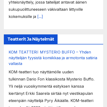
yhteisnäyttely, jossa taiteilijat antavat äänen
sukupuolittuneeseen väkivaltaan liittyville
kokemuksille ja
[...]
Teatterit Ja Näytelmät
KOM TEATTERI: MYSTERIO BUFFO – Yhden
näyttelijän fyysistä komiikkaa ja armotonta satiiria
vallasta
KOM-teatteri tuo näyttämölle uuden
tulkinnan Dario Fon klassikosta Mysterio Buffo.
Yli neljä vuosikymmentä esityksen kanssa
kiertänyt Erkki Saarela siirtää nyt viestikapulan
eteenpäin näyttelijä Pyry Äikäälle. KOM-teatteri