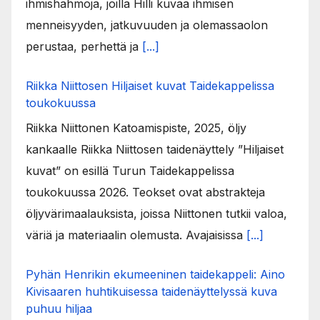
ihmishahmoja, joilla Hilli kuvaa ihmisen
menneisyyden, jatkuvuuden ja olemassaolon
perustaa, perhettä ja
[...]
Riikka Niittosen Hiljaiset kuvat Taidekappelissa
toukokuussa
Riikka Niittonen Katoamispiste, 2025, öljy
kankaalle Riikka Niittosen taidenäyttely ”Hiljaiset
kuvat” on esillä Turun Taidekappelissa
toukokuussa 2026. Teokset ovat abstrakteja
öljyvärimaalauksista, joissa Niittonen tutkii valoa,
väriä ja materiaalin olemusta. Avajaisissa
[...]
Pyhän Henrikin ekumeeninen taidekappeli: Aino
Kivisaaren huhtikuisessa taidenäyttelyssä kuva
puhuu hiljaa