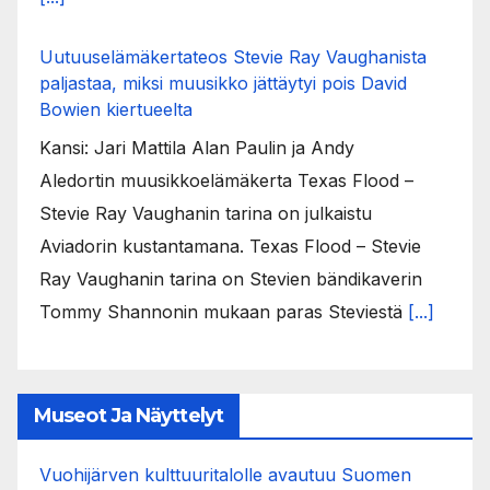
Uutuuselämäkertateos Stevie Ray Vaughanista
paljastaa, miksi muusikko jättäytyi pois David
Bowien kiertueelta
Kansi: Jari Mattila Alan Paulin ja Andy
Aledortin muusikkoelämäkerta Texas Flood –
Stevie Ray Vaughanin tarina on julkaistu
Aviadorin kustantamana. Texas Flood – Stevie
Ray Vaughanin tarina on Stevien bändikaverin
Tommy Shannonin mukaan paras Steviestä
[...]
Museot Ja Näyttelyt
Vuohijärven kulttuuritalolle avautuu Suomen