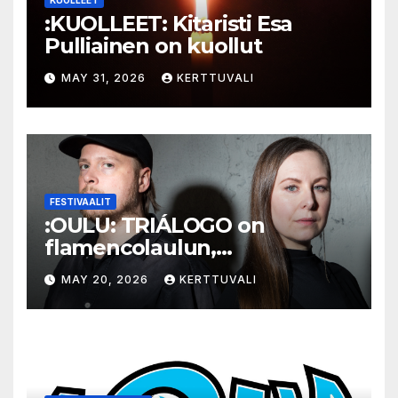
KUOLLEET
:KUOLLEET: Kitaristi Esa
Pulliainen on kuollut
MAY 31, 2026
KERTTUVALI
FESTIVAALIT
:OULU: TRIÁLOGO on
flamencolaulun,
elektronisen musiikin ja
MAY 20, 2026
KERTTUVALI
hylätyn tilan välinen trialogi