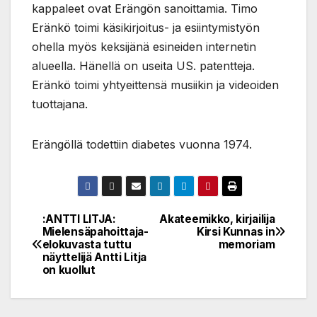
kappaleet ovat Erängön sanoittamia. Timo
Eränkö toimi käsikirjoitus- ja esiintymistyön
ohella myös keksijänä esineiden internetin
alueella. Hänellä on useita US. patentteja.
Eränkö toimi yhtyeittensä musiikin ja videoiden
tuottajana.
Erängöllä todettiin diabetes vuonna 1974.
:ANTTI LITJA:
Akateemikko, kirjailija
Post
Mielensäpahoittaja-
Kirsi Kunnas in
elokuvasta tuttu
memoriam
navigation
näyttelijä Antti Litja
on kuollut