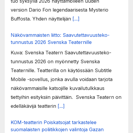
tuo syksyllä 2026 näyttämölleen uuden
version Dario Fon legendaarisesta Mysterio
Buffosta. Yhden näyttelijän
[...]
Näkövammaisten liitto: Saavutettavuusteko-
tunnustus 2026 Svenska Teaternille
Kuva: Svenska Teatern Saavutettavuusteko-
tunnustus 2026 on myönnetty Svenska
Teaternille. Teatterilla on käytössään Subtitle
Mobile -sovellus, jonka avulla voidaan tarjota
näkövammaisille katsojille kuvailutulkkaus
tiettyihin esityksiin päivittäin. Svenska Teatern on
edelläkävijä teatterin
[...]
KOM-teatterin Poiskatsojat tarkastelee
suomalaisten poliitikkojen valintoja Gazan