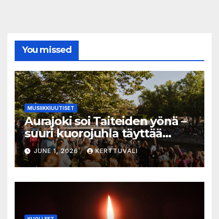
You missed
MUSIIKKIUUTISET
Aurajoki soi Taiteiden yönä –
suuri kuorojuhla täyttää
jokirannan musiikilla
JUNE 1, 2026
KERTTUVALI