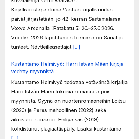
kuvataiteilija Vertti Vaarasalo
Kirjallisuustapahtuma Vanhan kirjallisuuden
päivät järjestetään jo 42. kerran Sastamalassa,
Vexve Areenalla (Ratakatu 5) 26.–27.6.2026.
Vuoden 2026 tapahtuman teemana on Sanat ja
tunteet. Näytteilleasettajat
[...]
Kustantamo Helmivyö: Harri István Mäen kirjoja
vedetty myynnistä
Kustantamo Helmivyö tiedottaa vetävänsä kirjailija
Harri István Mäen lukuisia romaaneja pois
myynnistä. Syynä on nuortenromaaneihin Loitsu
(2023) ja Paras mahdollinen (2022) sekä
aikuisten romaaniin Peilipatsas (2019)
kohdistunut plagiaattiepäily. Lisäksi kustantamo
[...]