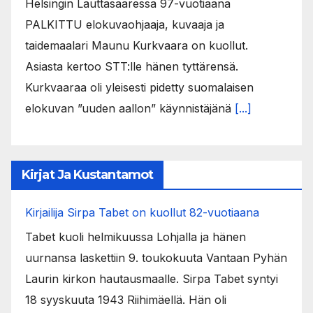
Helsingin Lauttasaaressa 97-vuotiaana
PALKITTU elokuvaohjaaja, kuvaaja ja
taidemaalari Maunu Kurkvaara on kuollut.
Asiasta kertoo STT:lle hänen tyttärensä.
Kurkvaaraa oli yleisesti pidetty suomalaisen
elokuvan ”uuden aallon” käynnistäjänä
[...]
Kirjat Ja Kustantamot
Kirjailija Sirpa Tabet on kuollut 82-vuotiaana
Tabet kuoli helmikuussa Lohjalla ja hänen
uurnansa laskettiin 9. toukokuuta Vantaan Pyhän
Laurin kirkon hautausmaalle. Sirpa Tabet syntyi
18 syyskuuta 1943 Riihimäellä. Hän oli