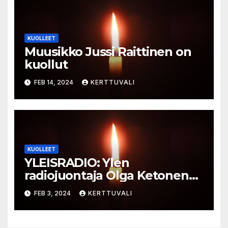
KUOLLEET
Muusikko Jussi Raittinen on
kuollut
FEB 14, 2024
KERTTUVALI
KUOLLEET
YLEISRADIO: Ylen
radiojuontaja Olga Ketonen
on kuollut
FEB 3, 2024
KERTTUVALI