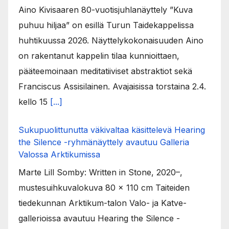
Aino Kivisaaren 80-vuotisjuhlanäyttely ”Kuva
puhuu hiljaa” on esillä Turun Taidekappelissa
huhtikuussa 2026. Näyttelykokonaisuuden Aino
on rakentanut kappelin tilaa kunnioittaen,
pääteemoinaan meditatiiviset abstraktiot sekä
Franciscus Assisilainen. Avajaisissa torstaina 2.4.
kello 15
[...]
Sukupuolittunutta väkivaltaa käsittelevä Hearing
the Silence -ryhmänäyttely avautuu Galleria
Valossa Arktikumissa
Marte Lill Somby: Written in Stone, 2020–,
mustesuihkuvalokuva 80 x 110 cm Taiteiden
tiedekunnan Arktikum-talon Valo- ja Katve-
gallerioissa avautuu Hearing the Silence -