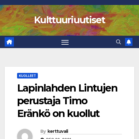
Skip
to
Kulttuuriuutiset
content
KUOLLEET
Lapinlahden Lintujen
perustaja Timo
Eränkö on kuollut
By
kerttuvali