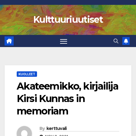
Skip
to
Kulttuuriuutiset
content
KUOLLEET
Akateemikko, kirjailija
Kirsi Kunnas in
memoriam
By
kerttuvali