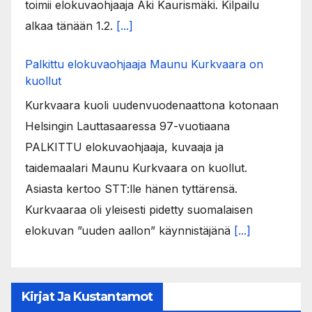
toimii elokuvaohjaaja Aki Kaurismäki. Kilpailu
alkaa tänään 1.2.
[...]
Palkittu elokuvaohjaaja Maunu Kurkvaara on
kuollut
Kurkvaara kuoli uudenvuodenaattona kotonaan
Helsingin Lauttasaaressa 97-vuotiaana
PALKITTU elokuvaohjaaja, kuvaaja ja
taidemaalari Maunu Kurkvaara on kuollut.
Asiasta kertoo STT:lle hänen tyttärensä.
Kurkvaaraa oli yleisesti pidetty suomalaisen
elokuvan ”uuden aallon” käynnistäjänä
[...]
Kirjat Ja Kustantamot