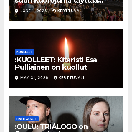
suuri kuorojuhla täyttää
jokirannan musiikilla
JUNE 1, 2026
KERTTUVALI
KUOLLEET
:KUOLLEET: Kitaristi Esa
Pulliainen on kuollut
MAY 31, 2026
KERTTUVALI
FESTIVAALIT
:OULU: TRIÁLOGO on