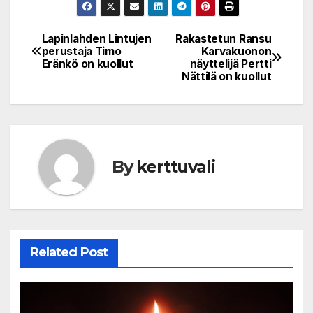
Lapinlahden Lintujen
Rakastetun Ransu
Post
perustaja Timo
Karvakuonon
Eränkö on kuollut
näyttelijä Pertti
navigation
Nättilä on kuollut
By
kerttuvali
Related Post