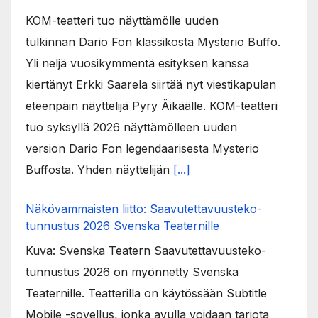
KOM-teatteri tuo näyttämölle uuden
tulkinnan Dario Fon klassikosta Mysterio Buffo.
Yli neljä vuosikymmentä esityksen kanssa
kiertänyt Erkki Saarela siirtää nyt viestikapulan
eteenpäin näyttelijä Pyry Äikäälle. KOM-teatteri
tuo syksyllä 2026 näyttämölleen uuden
version Dario Fon legendaarisesta Mysterio
Buffosta. Yhden näyttelijän
[...]
Näkövammaisten liitto: Saavutettavuusteko-
tunnustus 2026 Svenska Teaternille
Kuva: Svenska Teatern Saavutettavuusteko-
tunnustus 2026 on myönnetty Svenska
Teaternille. Teatterilla on käytössään Subtitle
Mobile -sovellus, jonka avulla voidaan tarjota