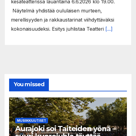
kesäteatterissa lauantaina 6.6.2026 klo 19.00.
Näytelmä yhdistää oululaisen murteen,
merellisyyden ja rakkaustarinat viihdyttäväksi
kokonaisuudeksi. Esitys juhlistaa Teatteri
[...]
You missed
MUSIIKKIUUTISET
Aurajoki soi Taiteiden yönä –