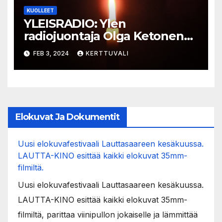
KUOLLEET
YLEISRADIO: Ylen
radiojuontaja Olga Ketonen
on kuollut
FEB 3, 2024
KERTTUVALI
Elokuvat Ja Dokumentit
Uusi elokuvafestivaali Lauttasaareen kesäkuussa.
LAUTTA-KINO esittää kaikki elokuvat 35mm-
filmiltä.
Uusi elokuvafestivaali Lauttasaareen kesäkuussa.
LAUTTA-KINO esittää kaikki elokuvat 35mm-
filmiltä, parittaa viinipullon jokaiselle ja lämmittää