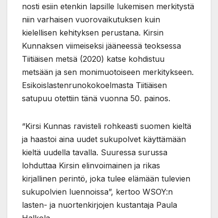
nosti esiin etenkin lapsille lukemisen merkitystä
niin varhaisen vuorovaikutuksen kuin
kielellisen kehityksen perustana. Kirsin
Kunnaksen viimeiseksi jääneessä teoksessa
Tiitiäisen metsä (2020) katse kohdistuu
metsään ja sen monimuotoiseen merkitykseen.
Esikoislastenrunokokoelmasta Tiitiäisen
satupuu otettiin tänä vuonna 50. painos.
“Kirsi Kunnas ravisteli rohkeasti suomen kieltä
ja haastoi aina uudet sukupolvet käyttämään
kieltä uudella tavalla. Suuressa surussa
lohduttaa Kirsin elinvoimainen ja rikas
kirjallinen perintö, joka tulee elämään tulevien
sukupolvien luennoissa”, kertoo WSOY:n
lasten- ja nuortenkirjojen kustantaja Paula