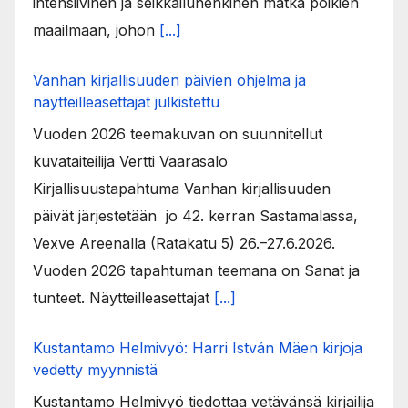
intensiivinen ja seikkailuhenkinen matka poikien
maailmaan, johon
[...]
Vanhan kirjallisuuden päivien ohjelma ja
näytteilleasettajat julkistettu
Vuoden 2026 teemakuvan on suunnitellut
kuvataiteilija Vertti Vaarasalo
Kirjallisuustapahtuma Vanhan kirjallisuuden
päivät järjestetään jo 42. kerran Sastamalassa,
Vexve Areenalla (Ratakatu 5) 26.–27.6.2026.
Vuoden 2026 tapahtuman teemana on Sanat ja
tunteet. Näytteilleasettajat
[...]
Kustantamo Helmivyö: Harri István Mäen kirjoja
vedetty myynnistä
Kustantamo Helmivyö tiedottaa vetävänsä kirjailija