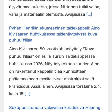
öljyvärimaalauksista, joissa Niittonen tutkii valoa,
väriä ja materiaalin olemusta. Avajaisissa
[...]
Pyhän Henrikin ekumeeninen taidekappeli: Aino
Kivisaaren huhtikuisessa taidenäyttelyssä kuva
puhuu hiljaa
Aino Kivisaaren 80-vuotisjuhlanäyttely ”Kuva
puhuu hiljaa” on esillä Turun Taidekappelissa
huhtikuussa 2026. Näyttelykokonaisuuden Aino
on rakentanut kappelin tilaa kunnioittaen,
pääteemoinaan meditatiiviset abstraktiot sekä
Franciscus Assisilainen. Avajaisissa torstaina 2.4.
kello 15
[...]
Sukupuolittunutta väkivaltaa käsittelevä Hearing