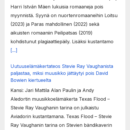
Harri István Mäen lukuisia romaaneja pois
myynnistä. Syynä on nuortenromaaneihin Loitsu
(2023) ja Paras mahdollinen (2022) sekä
aikuisten romaaniin Peilipatsas (2019)
kohdistunut plagiaattiepäily. Lisäksi kustantamo
[...]
Uutuuselämäkertateos Stevie Ray Vaughanista
paljastaa, miksi muusikko jättäytyi pois David
Bowien kiertueelta
Kansi: Jari Mattila Alan Paulin ja Andy
Aledortin muusikkoelämäkerta Texas Flood –
Stevie Ray Vaughanin tarina on julkaistu
Aviadorin kustantamana. Texas Flood – Stevie
Ray Vaughanin tarina on Stevien bändikaverin