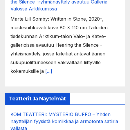
the Silence -ryhmänäyttely avautuu Galleria
Valossa Arktikumissa
Marte Lill Somby: Written in Stone, 2020–,
mustesuihkuvalokuva 80 x 110 cm Taiteiden
tiedekunnan Arktikum-talon Valo- ja Katve-
gallerioissa avautuu Hearing the Silence -
yhteisnäyttely, jossa taiteilijat antavat äänen
sukupuolittuneeseen väkivaltaan liittyville
kokemuksille ja
[...]
Teatterit Ja Näytelmät
KOM TEATTERI: MYSTERIO BUFFO – Yhden
näyttelijän fyysistä komiikkaa ja armotonta satiiria
vallasta