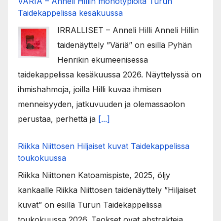
VÄRIÄ – Anneli Hillin monotypioita Turun
Taidekappelissa kesäkuussa
IRRALLISET – Anneli Hilli Anneli Hillin
taidenäyttely ”Väriä” on esillä Pyhän
Henrikin ekumeenisessa
taidekappelissa kesäkuussa 2026. Näyttelyssä on
ihmishahmoja, joilla Hilli kuvaa ihmisen
menneisyyden, jatkuvuuden ja olemassaolon
perustaa, perhettä ja
[...]
Riikka Niittosen Hiljaiset kuvat Taidekappelissa
toukokuussa
Riikka Niittonen Katoamispiste, 2025, öljy
kankaalle Riikka Niittosen taidenäyttely ”Hiljaiset
kuvat” on esillä Turun Taidekappelissa
toukokuussa 2026. Teokset ovat abstrakteja