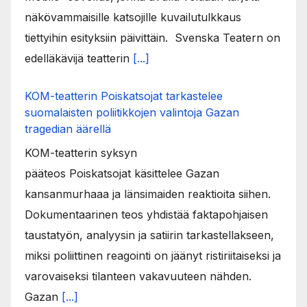
näkövammaisille katsojille kuvailutulkkaus
tiettyihin esityksiin päivittäin. Svenska Teatern on
edelläkävijä teatterin
[...]
KOM-teatterin Poiskatsojat tarkastelee
suomalaisten poliitikkojen valintoja Gazan
tragedian äärellä
KOM-teatterin syksyn
pääteos Poiskatsojat käsittelee Gazan
kansanmurhaaa ja länsimaiden reaktioita siihen.
Dokumentaarinen teos yhdistää faktapohjaisen
taustatyön, analyysin ja satiirin tarkastellakseen,
miksi poliittinen reagointi on jäänyt ristiriitaiseksi ja
varovaiseksi tilanteen vakavuuteen nähden.
Gazan
[...]