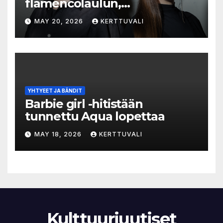
flamencolaulun,
elektronisen musiikin ja
MAY 20, 2026
KERTTUVALI
hylätyn tilan välinen trialogi
YHTYEET JA BÄNDIT
Barbie girl -hitistään
tunnettu Aqua lopettaa
MAY 18, 2026
KERTTUVALI
Kulttuuriuutiset