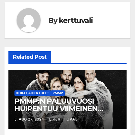
By
kerttuvali
Related Post
KEIKAT & KIERTUEET
PMMP
PMMP:N PALUUVUOSI
HUIPENTUU VIIMEINEN
VALITUSVIRSI -
AUG 27, 2024
KERTTUVALI
AREENAKIERTUEESEEN