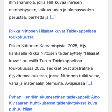
ihmishahmoja, joilla Hilli kuvaa ihmisen
menneisyyden, jatkuvuuden ja olemassaolon
perustaa, perhettä ja
[...]
Riikka Niittosen Hiljaiset kuvat Taidekappelissa
toukokuussa
Riikka Niittonen Katoamispiste, 2025, öljy
kankaalle Riikka Niittosen taidenäyttely ”Hiljaiset
kuvat” on esillä Turun Taidekappelissa
toukokuussa 2026. Teokset ovat abstrakteja
öljyvärimaalauksista, joissa Niittonen tutkii valoa,
väriä ja materiaalin olemusta. Avajaisissa
[...]
Pyhän Henrikin ekumeeninen taidekappeli: Aino
Kivisaaren huhtikuisessa taidenäyttelyssä kuva
puhuu hiljaa