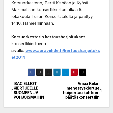
Korsuorkesterin, Pertti Keihään ja Kyösti
Mäkimattilan konserttikiertue alkaa 5.
lokakuuta Turun Konserttitalolta ja päättyy
14.10. Hämeenlinnaan.
Korsuorkesterin kertausharjoitukset
-
konserttikiertueen
sivulle:
www.auraviihde.fi/kertausharjoituks
et2014
ISAC ELLIOT
Anssi Kelan
Post
KIERTUEELLE
menestyskiertue
SUOMEEN JA
huipentuu kahteen
navigation
POHJOISMAIHIN
päätöskonserttiin