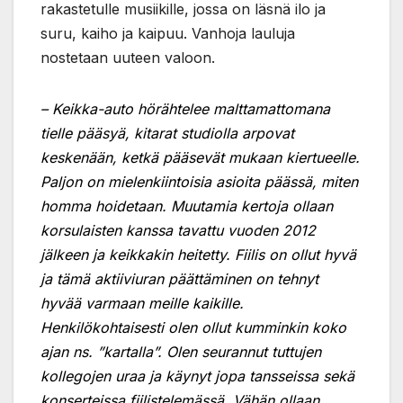
rakastetulle musiikille, jossa on läsnä ilo ja
suru, kaiho ja kaipuu. Vanhoja lauluja
nostetaan uuteen valoon.
– Keikka-auto hörähtelee malttamattomana
tielle pääsyä, kitarat studiolla arpovat
keskenään, ketkä pääsevät mukaan kiertueelle.
Paljon on mielenkiintoisia asioita päässä, miten
homma hoidetaan. Muutamia kertoja ollaan
korsulaisten kanssa tavattu vuoden 2012
jälkeen ja keikkakin heitetty. Fiilis on ollut hyvä
ja tämä aktiiviuran päättäminen on tehnyt
hyvää varmaan meille kaikille.
Henkilökohtaisesti olen ollut kumminkin koko
ajan ns. ”kartalla”. Olen seurannut tuttujen
kollegojen uraa ja käynyt jopa tansseissa sekä
konserteissa fiilistelemässä. Vähän ollaan