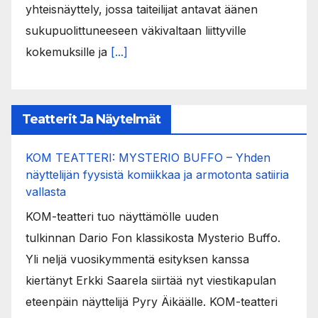
yhteisnäyttely, jossa taiteilijat antavat äänen
sukupuolittuneeseen väkivaltaan liittyville
kokemuksille ja
[...]
Teatterit Ja Näytelmät
KOM TEATTERI: MYSTERIO BUFFO – Yhden
näyttelijän fyysistä komiikkaa ja armotonta satiiria
vallasta
KOM-teatteri tuo näyttämölle uuden
tulkinnan Dario Fon klassikosta Mysterio Buffo.
Yli neljä vuosikymmentä esityksen kanssa
kiertänyt Erkki Saarela siirtää nyt viestikapulan
eteenpäin näyttelijä Pyry Äikäälle. KOM-teatteri