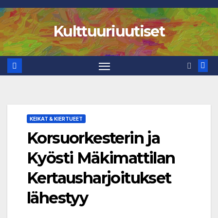
Skip
to
Kulttuuriuutiset
content
KEIKAT & KIERTUEET
Korsuorkesterin ja
Kyösti Mäkimattilan
Kertausharjoitukset
lähestyy