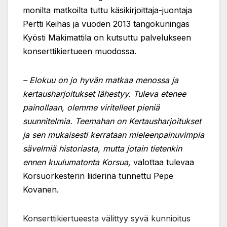
monilta matkoilta tuttu käsikirjoittaja-juontaja
Pertti Keihäs ja vuoden 2013 tangokuningas
Kyösti Mäkimattila on kutsuttu palvelukseen
konserttikiertueen muodossa.
– Elokuu on jo hyvän matkaa menossa ja
kertausharjoitukset lähestyy. Tuleva etenee
painollaan, olemme viritelleet pieniä
suunnitelmia. Teemahan on Kertausharjoitukset
ja sen mukaisesti kerrataan mieleenpainuvimpia
sävelmiä historiasta, mutta jotain tietenkin
ennen kuulumatonta Korsua,
valottaa tulevaa
Korsuorkesterin liiderinä tunnettu Pepe
Kovanen.
Konserttikiertueesta välittyy syvä kunnioitus