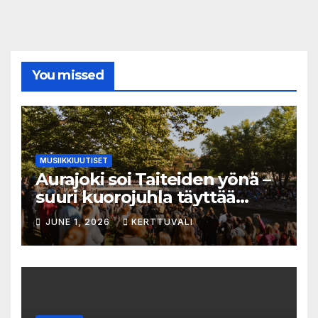
You missed
MUSIIKKIUUTISET
Aurajoki soi Taiteiden yönä –
suuri kuorojuhla täyttää
jokirannan musiikilla
JUNE 1, 2026
KERTTUVALI