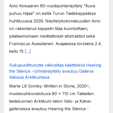
Aino Kivisaaren 80-vuotisjuhlanäyttely ”Kuva
puhuu hiljaa” on esillä Turun Taidekappelissa
huhtikuussa 2026. Näyttelykokonaisuuden Aino
on rakentanut kappelin tilaa kunnioittaen,
pääteemoinaan meditatiiviset abstraktiot sekä
Franciscus Assisilainen. Avajaisissa torstaina 2.4.
kello 15
[...]
Sukupuolittunutta väkivaltaa käsittelevä Hearing
the Silence -ryhmänäyttely avautuu Galleria
Valossa Arktikumissa
Marte Lill Somby: Written in Stone, 2020–,
mustesuihkuvalokuva 80 x 110 cm Taiteiden
tiedekunnan Arktikum-talon Valo- ja Katve-
gallerioissa avautuu Hearing the Silence -