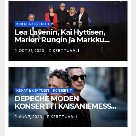
KEIKAT & KIERTUEET
Lea Lavenin, Kai Hyttisen,
Marion Rungin ja Markku
Aron YHDESSÄ-
OCT 31, 2023
KERTTUVALI
konserttisalikiertueelle lisää
konsertteja suuren kysynnän
vuoksi!
KEIKAT & KIERTUEET
KONSERTIT
DEPECHE MODEN
KONSERTTI KAISANIEMESSÄ
PERUUNTUU
AUG 7, 2023
KERTTUVALI