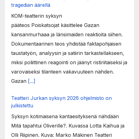
tragedian äärellä
KOM-teatterin syksyn
pääteos Poiskatsojat käsittelee Gazan
kansanmurhaaa ja länsimaiden reaktioita siihen.
Dokumentaarinen teos yhdistää faktapohjaisen
taustatyön, analyysin ja satiirin tarkastellakseen,
miksi poliittinen reagointi on jäänyt ristiriitaiseksi ja
varovaiseksi tilanteen vakavuuteen nähden.
Gazan
[...]
Teatteri Jurkan syksyn 2026 ohjelmisto on
julkistettu
Syksyn kotimaisena kantaesityksenä nähdään
Mitä tapahtui Oliverille?. Kuvassa Lotta Kaihua ja
Olli Riipinen. Kuva: Marko Mäkinen Teatteri