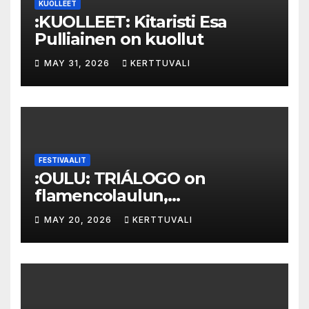
KUOLLEET
:KUOLLEET: Kitaristi Esa
Pulliainen on kuollut
MAY 31, 2026
KERTTUVALI
FESTIVAALIT
:OULU: TRIÁLOGO on
flamencolaulun,
elektronisen musiikin ja
MAY 20, 2026
KERTTUVALI
hylätyn tilan välinen trialogi