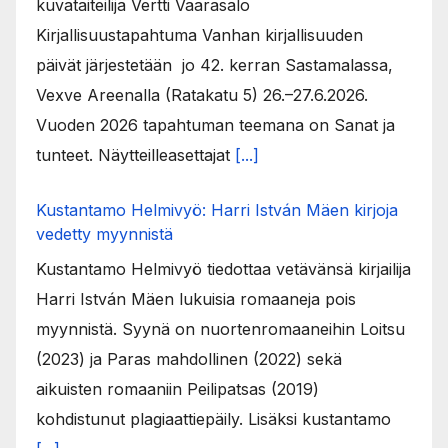
kuvataiteilija Vertti Vaarasalo
Kirjallisuustapahtuma Vanhan kirjallisuuden
päivät järjestetään jo 42. kerran Sastamalassa,
Vexve Areenalla (Ratakatu 5) 26.–27.6.2026.
Vuoden 2026 tapahtuman teemana on Sanat ja
tunteet. Näytteilleasettajat
[...]
Kustantamo Helmivyö: Harri István Mäen kirjoja
vedetty myynnistä
Kustantamo Helmivyö tiedottaa vetävänsä kirjailija
Harri István Mäen lukuisia romaaneja pois
myynnistä. Syynä on nuortenromaaneihin Loitsu
(2023) ja Paras mahdollinen (2022) sekä
aikuisten romaaniin Peilipatsas (2019)
kohdistunut plagiaattiepäily. Lisäksi kustantamo