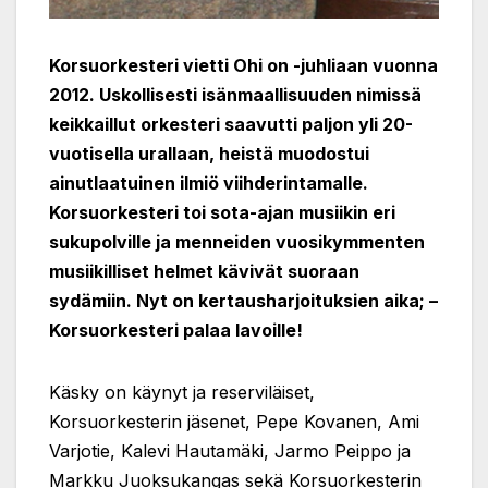
Korsuorkesteri
vietti Ohi on -juhliaan vuonna
2012. Uskollisesti isänmaallisuuden nimissä
keikkaillut orkesteri saavutti paljon yli 20-
vuotisella urallaan, heistä muodostui
ainutlaatuinen ilmiö viihderintamalle.
Korsuorkesteri toi sota-ajan musiikin eri
sukupolville ja menneiden vuosikymmenten
musiikilliset helmet kävivät suoraan
sydämiin. Nyt on kertausharjoituksien aika; –
Korsuorkesteri palaa lavoille!
Käsky on käynyt ja reserviläiset,
Korsuorkesterin jäsenet, Pepe Kovanen, Ami
Varjotie, Kalevi Hautamäki, Jarmo Peippo ja
Markku Juoksukangas sekä Korsuorkesterin