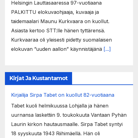
Helsingin Lauttasaaressa 97-vuotiaana
PALKITTU elokuvaohjaaja, kuvaaja ja
taidemaalari Maunu Kurkvaara on kuollut.
Asiasta kertoo STT:lle hänen tyttärensä.
Kurkvaaraa oli yleisesti pidetty suomalaisen
elokuvan ”uuden aallon” käynnistäjänä
[...]
Kirjat Ja Kustantamot
Kirjailija Sirpa Tabet on kuollut 82-vuotiaana
Tabet kuoli helmikuussa Lohjalla ja hänen
uurnansa laskettiin 9. toukokuuta Vantaan Pyhän
Laurin kirkon hautausmaalle. Sirpa Tabet syntyi
18 syyskuuta 1943 Riihimäellä. Hän oli