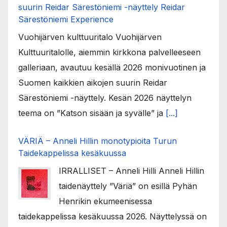
suurin Reidar Särestöniemi -näyttely Reidar
Särestöniemi Experience
Vuohijärven kulttuuritalo Vuohijärven
Kulttuuritalolle, aiemmin kirkkona palvelleeseen
galleriaan, avautuu kesällä 2026 monivuotinen ja
Suomen kaikkien aikojen suurin Reidar
Särestöniemi -näyttely. Kesän 2026 näyttelyn
teema on ”Katson sisään ja syvälle” ja
[...]
VÄRIÄ – Anneli Hillin monotypioita Turun
Taidekappelissa kesäkuussa
IRRALLISET – Anneli Hilli Anneli Hillin
taidenäyttely ”Väriä” on esillä Pyhän
Henrikin ekumeenisessa
taidekappelissa kesäkuussa 2026. Näyttelyssä on