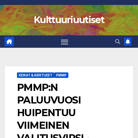
Skip
to
Kulttuuriuutiset
content
KEIKAT & KIERTUEET
PMMP
PMMP:N
PALUUVUOSI
HUIPENTUU
VIIMEINEN
VALITUSVIRSI -