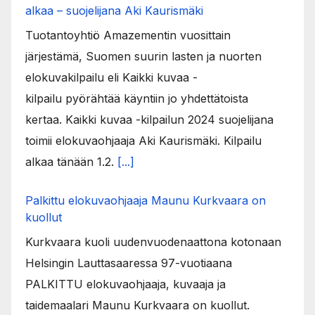
alkaa – suojelijana Aki Kaurismäki
Tuotantoyhtiö Amazementin vuosittain
järjestämä, Suomen suurin lasten ja nuorten
elokuvakilpailu eli Kaikki kuvaa -
kilpailu pyörähtää käyntiin jo yhdettätoista
kertaa. Kaikki kuvaa -kilpailun 2024 suojelijana
toimii elokuvaohjaaja Aki Kaurismäki. Kilpailu
alkaa tänään 1.2.
[...]
Palkittu elokuvaohjaaja Maunu Kurkvaara on
kuollut
Kurkvaara kuoli uudenvuodenaattona kotonaan
Helsingin Lauttasaaressa 97-vuotiaana
PALKITTU elokuvaohjaaja, kuvaaja ja
taidemaalari Maunu Kurkvaara on kuollut.