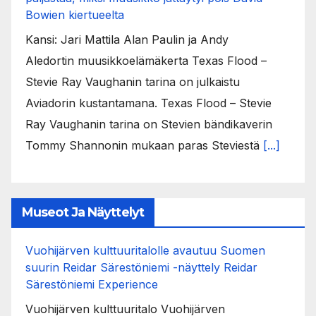
Bowien kiertueelta
Kansi: Jari Mattila Alan Paulin ja Andy
Aledortin muusikkoelämäkerta Texas Flood –
Stevie Ray Vaughanin tarina on julkaistu
Aviadorin kustantamana. Texas Flood – Stevie
Ray Vaughanin tarina on Stevien bändikaverin
Tommy Shannonin mukaan paras Steviestä
[...]
Museot Ja Näyttelyt
Vuohijärven kulttuuritalolle avautuu Suomen
suurin Reidar Särestöniemi -näyttely Reidar
Särestöniemi Experience
Vuohijärven kulttuuritalo Vuohijärven