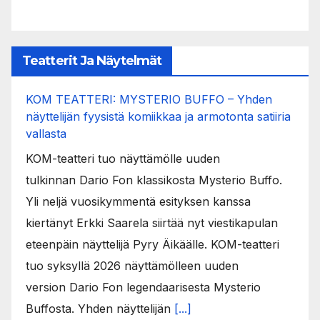
Teatterit Ja Näytelmät
KOM TEATTERI: MYSTERIO BUFFO – Yhden
näyttelijän fyysistä komiikkaa ja armotonta satiiria
vallasta
KOM-teatteri tuo näyttämölle uuden
tulkinnan Dario Fon klassikosta Mysterio Buffo.
Yli neljä vuosikymmentä esityksen kanssa
kiertänyt Erkki Saarela siirtää nyt viestikapulan
eteenpäin näyttelijä Pyry Äikäälle. KOM-teatteri
tuo syksyllä 2026 näyttämölleen uuden
version Dario Fon legendaarisesta Mysterio
Buffosta. Yhden näyttelijän
[...]