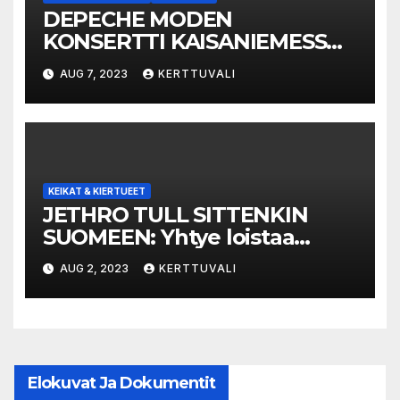
DEPECHE MODEN
KONSERTTI KAISANIEMESSÄ
PERUUNTUU
AUG 7, 2023
KERTTUVALI
KEIKAT & KIERTUEET
JETHRO TULL SITTENKIN
SUOMEEN: Yhtye loistaa
marraskuussa Turussa,
AUG 2, 2023
KERTTUVALI
Tampereella sekä Helsingissä
Elokuvat Ja Dokumentit