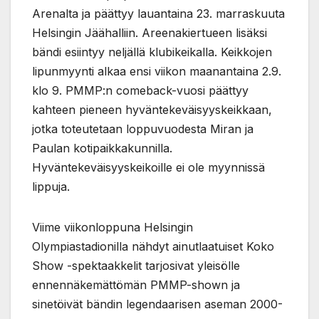
Arenalta ja päättyy lauantaina 23. marraskuuta
Helsingin Jäähalliin. Areenakiertueen lisäksi
bändi esiintyy neljällä klubikeikalla. Keikkojen
lipunmyynti alkaa ensi viikon maanantaina 2.9.
klo 9. PMMP:n comeback-vuosi päättyy
kahteen pieneen hyväntekeväisyyskeikkaan,
jotka toteutetaan loppuvuodesta Miran ja
Paulan kotipaikkakunnilla.
Hyväntekeväisyyskeikoille ei ole myynnissä
lippuja.
Viime viikonloppuna Helsingin
Olympiastadionilla nähdyt ainutlaatuiset Koko
Show -spektaakkelit tarjosivat yleisölle
ennennäkemättömän PMMP-shown ja
sinetöivät bändin legendaarisen aseman 2000-