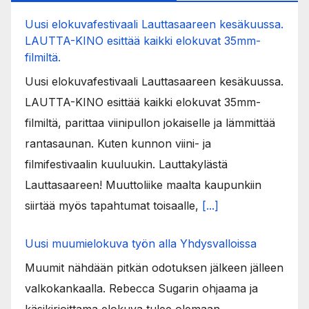
Uusi elokuvafestivaali Lauttasaareen kesäkuussa.
LAUTTA-KINO esittää kaikki elokuvat 35mm-
filmiltä.
Uusi elokuvafestivaali Lauttasaareen kesäkuussa.
LAUTTA-KINO esittää kaikki elokuvat 35mm-
filmiltä, parittaa viinipullon jokaiselle ja lämmittää
rantasaunan. Kuten kunnon viini- ja
filmifestivaalin kuuluukin. Lauttakylästä
Lauttasaareen! Muuttoliike maalta kaupunkiin
siirtää myös tapahtumat toisaalle,
[...]
Uusi muumielokuva työn alla Yhdysvalloissa
Muumit nähdään pitkän odotuksen jälkeen jälleen
valkokankaalla. Rebecca Sugarin ohjaama ja
käsikirjoittama elokuva tulee olemaan