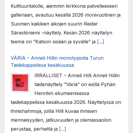
Kulttuuritalolle, aiemmin kirkkona palvelleeseen
galleriaan, avautuu kesällä 2026 monivuotinen ja
Suomen kaikkien aikojen suurin Reidar
Särestöniemi -näyttely. Kesän 2026 näyttelyn
teema on ”Katson sisään ja syvälle” ja
[...]
VÄRIÄ – Anneli Hillin monotypioita Turun
Taidekappelissa kesäkuussa
IRRALLISET – Anneli Hilli Anneli Hillin
taidenäyttely ”Väriä” on esillä Pyhän
Henrikin ekumeenisessa
taidekappelissa kesäkuussa 2026. Näyttelyssä on
ihmishahmoja, joilla Hilli kuvaa ihmisen
menneisyyden, jatkuvuuden ja olemassaolon
perustaa, perhettä ja
[...]