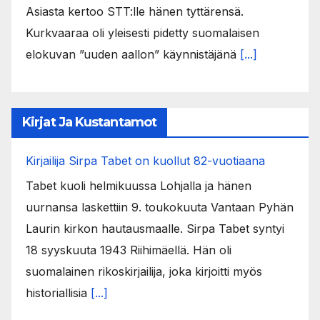
Asiasta kertoo STT:lle hänen tyttärensä.
Kurkvaaraa oli yleisesti pidetty suomalaisen
elokuvan ”uuden aallon” käynnistäjänä
[...]
Kirjat Ja Kustantamot
Kirjailija Sirpa Tabet on kuollut 82-vuotiaana
Tabet kuoli helmikuussa Lohjalla ja hänen
uurnansa laskettiin 9. toukokuuta Vantaan Pyhän
Laurin kirkon hautausmaalle. Sirpa Tabet syntyi
18 syyskuuta 1943 Riihimäellä. Hän oli
suomalainen rikoskirjailija, joka kirjoitti myös
historiallisia
[...]