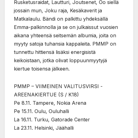
Rusketusraidat, Lautturi, Joutsenet, Oo siellä
jossain mun, Joku raja, Kesäkaverit ja
Matkalaulu. Bändi on palkittu yhdeksällä
Emma-palkinnolla ja se on julkaissut vuosien
aikana yhteensä seitsemän albumia, joita on
myyty satoja tuhansia kappaleita. PMMP on
tunnettu hittiensä lisäksi energisistä
keikoistaan, jotka olivat loppuunmyytyjä
kiertue toisensa jälkeen.
PMMP – VIIMEINEN VALITUSVIRSI -
AREENAKIERTUE (S / K18)
Pe 8.11. Tampere, Nokia Arena
Pe 15.11. Oulu, Ouluhalli
La 16.11. Turku, Gatorade Center
La 23.11. Helsinki, Jäähalli