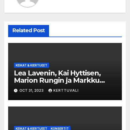
Related Post
KEIKAT & KIERTUEET
Lea Lavenin, Kai Hyttisen,
Marion Rungin ja Markku
Aron YHDESSÄ-
OCT 31, 2023
KERTTUVALI
konserttisalikiertueelle lisää
konsertteja suuren kysynnän
vuoksi!
KEIKAT & KIERTUEET
KONSERTIT