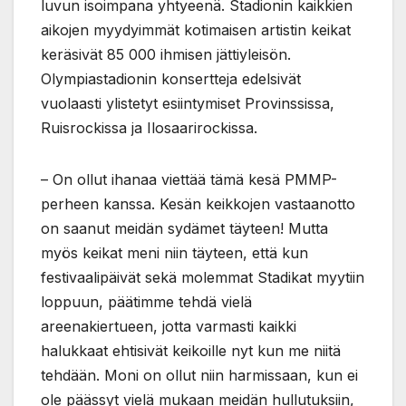
luvun isoimpana yhtyeenä. Stadionin kaikkien
aikojen myydyimmät kotimaisen artistin keikat
keräsivät 85 000 ihmisen jättiyleisön.
Olympiastadionin konsertteja edelsivät
vuolaasti ylistetyt esiintymiset Provinssissa,
Ruisrockissa ja Ilosaarirockissa.
– On ollut ihanaa viettää tämä kesä PMMP-
perheen kanssa. Kesän keikkojen vastaanotto
on saanut meidän sydämet täyteen! Mutta
myös keikat meni niin täyteen, että kun
festivaalipäivät sekä molemmat Stadikat myytiin
loppuun, päätimme tehdä vielä
areenakiertueen, jotta varmasti kaikki
halukkaat ehtisivät keikoille nyt kun me niitä
tehdään. Moni on ollut niin harmissaan, kun ei
ole päässyt vielä mukaan meidän hullutuksiin,