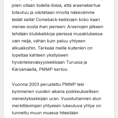
joten ollaan todella iloisia, että areenakiertue
toteutuu ja odotetaan innolla näkevämme
teidät siellä! Comeback-keikkojen koko kaari
menee isosta ihan pieneen: Areenojen jälkeen
tehdään klubikeikkoja pienissä musaklubeissa
vain neljä, vähän kuin paluu yhtyeen
alkuaikoihin. Tärkeää meille kuitenkin on
lopettaa kahteen yksityiseen
hyväntekeväisyyskeikkaan Turussa ja
Kärsämäellä, PMMP kertoo.
Vuonna 2003 perustettu PMMP teki
kymmenen vuoden aikana poikkeuksellisen
menestyksekkään uran. Vuosituhannen alun
merkittävimpiin yhtyeisiin lukeutuva yhtye on
tunnettu muun muassa hiteistään