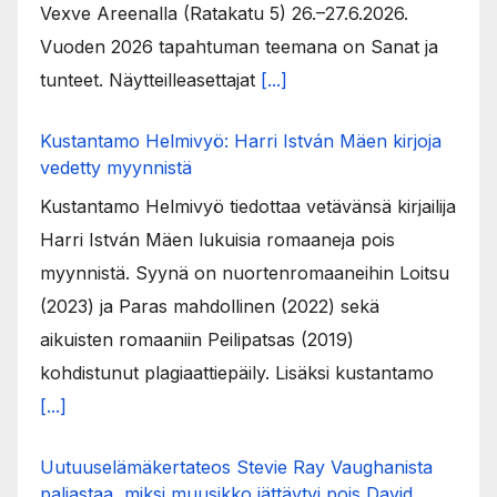
Vexve Areenalla (Ratakatu 5) 26.–27.6.2026.
Vuoden 2026 tapahtuman teemana on Sanat ja
tunteet. Näytteilleasettajat
[...]
Kustantamo Helmivyö: Harri István Mäen kirjoja
vedetty myynnistä
Kustantamo Helmivyö tiedottaa vetävänsä kirjailija
Harri István Mäen lukuisia romaaneja pois
myynnistä. Syynä on nuortenromaaneihin Loitsu
(2023) ja Paras mahdollinen (2022) sekä
aikuisten romaaniin Peilipatsas (2019)
kohdistunut plagiaattiepäily. Lisäksi kustantamo
[...]
Uutuuselämäkertateos Stevie Ray Vaughanista
paljastaa, miksi muusikko jättäytyi pois David