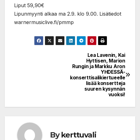
Liput 59,90€
Lipunmyynti alkaa ma 2.9. klo 9.00. Lisätiedot
warnermusiclive.fi/pmmp
Lea Lavenin, Kai
Post
Hyttisen, Marion
Rungin ja Markku Aron
navigation
YHDESSÄ-
konserttisalikiertueelle
lisää konsertteja
suuren kysynnän
vuoksi!
By
kerttuvali