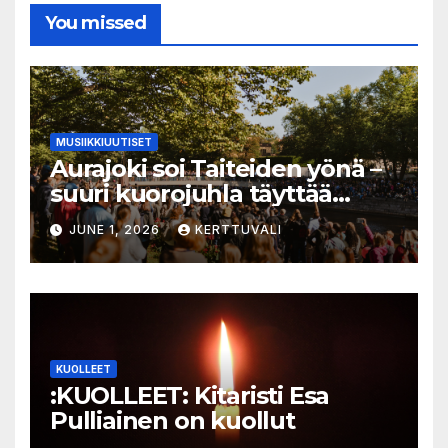
You missed
MUSIIKKIUUTISET
Aurajoki soi Taiteiden yönä –
suuri kuorojuhla täyttää
jokirannan musiikilla
JUNE 1, 2026
KERTTUVALI
KUOLLEET
:KUOLLEET: Kitaristi Esa
Pulliainen on kuollut