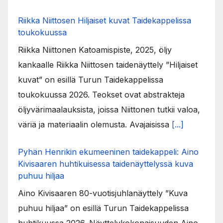
Riikka Niittosen Hiljaiset kuvat Taidekappelissa
toukokuussa
Riikka Niittonen Katoamispiste, 2025, öljy
kankaalle Riikka Niittosen taidenäyttely ”Hiljaiset
kuvat” on esillä Turun Taidekappelissa
toukokuussa 2026. Teokset ovat abstrakteja
öljyvärimaalauksista, joissa Niittonen tutkii valoa,
väriä ja materiaalin olemusta. Avajaisissa
[...]
Pyhän Henrikin ekumeeninen taidekappeli: Aino
Kivisaaren huhtikuisessa taidenäyttelyssä kuva
puhuu hiljaa
Aino Kivisaaren 80-vuotisjuhlanäyttely ”Kuva
puhuu hiljaa” on esillä Turun Taidekappelissa
huhtikuussa 2026. Näyttelykokonaisuuden Aino