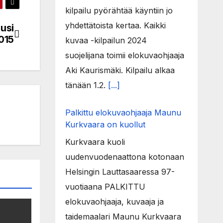
kilpailu pyörähtää käyntiin jo
yhdettätoista kertaa. Kaikki
usi
015
kuvaa -kilpailun 2024
suojelijana toimii elokuvaohjaaja
Aki Kaurismäki. Kilpailu alkaa
tänään 1.2.
[...]
Palkittu elokuvaohjaaja Maunu
Kurkvaara on kuollut
Kurkvaara kuoli
uudenvuodenaattona kotonaan
Helsingin Lauttasaaressa 97-
vuotiaana PALKITTU
elokuvaohjaaja, kuvaaja ja
taidemaalari Maunu Kurkvaara