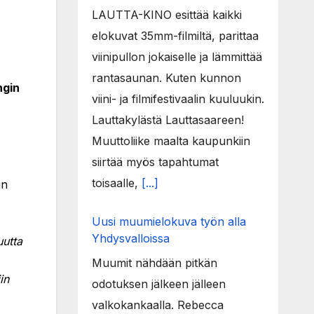
LAUTTA-KINO esittää kaikki
elokuvat 35mm-filmiltä, parittaa
viinipullon jokaiselle ja lämmittää
rantasaunan. Kuten kunnon
ngin
viini- ja filmifestivaalin kuuluukin.
Lauttakylästä Lauttasaareen!
Muuttoliike maalta kaupunkiin
siirtää myös tapahtumat
toisaalle,
[...]
in
Uusi muumielokuva työn alla
Yhdysvalloissa
uutta
Muumit nähdään pitkän
in
odotuksen jälkeen jälleen
valkokankaalla. Rebecca