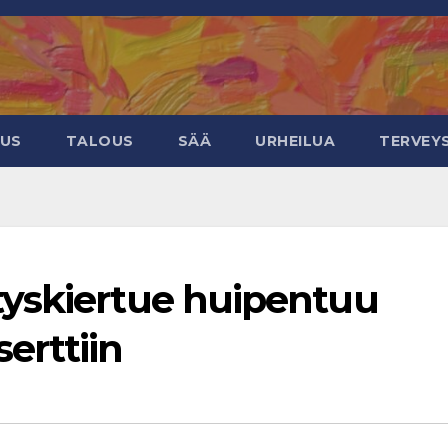
EUS
TALOUS
SÄÄ
URHEILUA
TERVEY
yskiertue huipentuu
erttiin