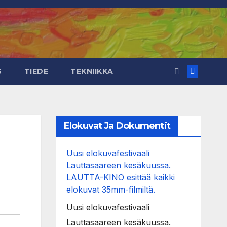
S
TIEDE
TEKNIIKKA
Elokuvat Ja Dokumentit
Uusi elokuvafestivaali
Lauttasaareen kesäkuussa.
LAUTTA-KINO esittää kaikki
elokuvat 35mm-filmiltä.
Uusi elokuvafestivaali
Lauttasaareen kesäkuussa.