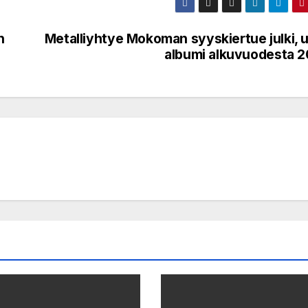
n
Metalliyhtye Mokoman syyskiertue julki, u
albumi alkuvuodesta 2