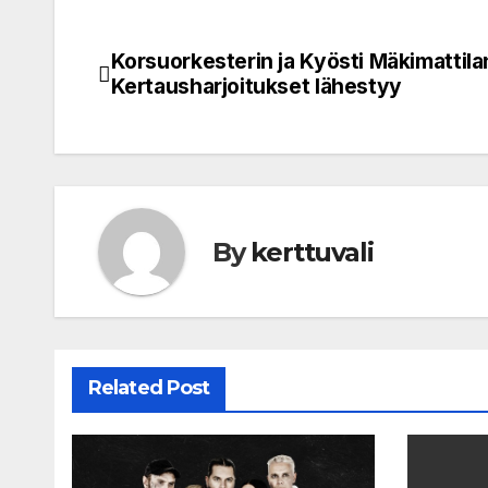
Korsuorkesterin ja Kyösti Mäkimattila
Post
Kertausharjoitukset lähestyy
navigation
By
kerttuvali
Related Post