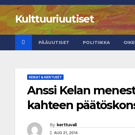
Skip
to
Kulttuuriuutiset
content
PÄÄUUTISET
POLITIIKKA
OIK
KEIKAT & KIERTUEET
Anssi Kelan menest
kahteen päätöskons
By
kerttuvali
AUG 21, 2014