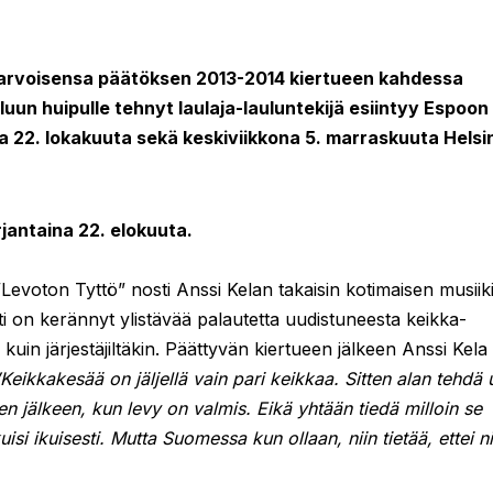
 arvoisensa päätöksen 2013-2014 kiertueen kahdessa
un huipulle tehnyt laulaja-lauluntekijä esiintyy Espoon
a 22. lokakuuta sekä keskiviikkona 5. marraskuuta Helsi
antaina 22. elokuuta.
Levoton Tyttö” nosti Anssi Kelan takaisin kotimaisen musiik
i on kerännyt ylistävää palautetta uudistuneesta keikka-
 kuin järjestäjiltäkin. Päättyvän kiertueen jälkeen Anssi Kela
”Keikkakesää on jäljellä vain pari keikkaa. Sitten alan tehdä 
en jälkeen, kun levy on valmis. Eikä yhtään tiedä milloin se
isi ikuisesti. Mutta Suomessa kun ollaan, niin tietää, ettei ni