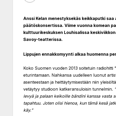
Anssi Kelan menestyksekäs keikkaputki saa
päätöskonsertissa. Viime vuonna komean palu
kulttuurikeskuksen Louhisalissa keskiviikkon
Savoy-teatterissa.
Lippujen ennakkomyynti alkaa huomenna perj
Koko Suomen vuoden 2013 soitetuin radiohitti ”
eturintamaan. Nahkansa uudelleen luonut artist
asenteestaan ja heittäytymisestään niin yleisöltä
vetäytyy studioon katkeransuloisin tunnelmin.
levyä ja palaan keikoille bändini kanssa vasta s
tapahtuu. Joten olisi hienoa, kun tämä kesä jatku
käy.”