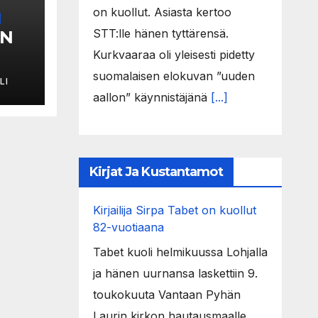
on kuollut. Asiasta kertoo
STT:lle hänen tyttärensä.
EN
Kurkvaaraa oli yleisesti pidetty
suomalaisen elokuvan ”uuden
LI
aallon” käynnistäjänä
[...]
Kirjat Ja Kustantamot
Kirjailija Sirpa Tabet on kuollut
82-vuotiaana
Tabet kuoli helmikuussa Lohjalla
ja hänen uurnansa laskettiin 9.
toukokuuta Vantaan Pyhän
Laurin kirkon hautausmaalle.