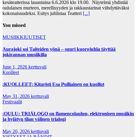
kesäteatterissa lauantaina 6.6.2026 klo 19.00. Näytelmä yhdistää
oululaisen murteen, merellisyyden ja rakkaustarinat viihdyttäväksi
kokonaisuudeksi. Esitys juhlistaa Teatteri
[...]
You missed
MUSIIKKIUUTISET
Aurajoki soi Taiteiden yönä – suuri kuorojuhla täyttää
jokirannan musiikilla
June 1, 2026
kerttuvali
Kuolleet
:KUOLLEET: Kitaristi Esa Pulliainen on kuollut
May 31, 2026
kerttuvali
Festivaalit
:OULU: TRIÁLOGO on flamencolaulun, elektronisen musiikin
ja hylätyn tilan välinen trialogi
May 20, 2026
kerttuvali
YHTYEET JA BÄNDIT