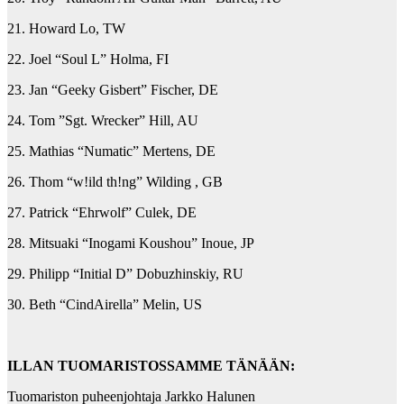
21. Howard Lo, TW
22. Joel “Soul L” Holma, FI
23. Jan “Geeky Gisbert” Fischer, DE
24. Tom ”Sgt. Wrecker” Hill, AU
25. Mathias “Numatic” Mertens, DE
26. Thom “w!ild th!ng” Wilding , GB
27. Patrick “Ehrwolf” Culek, DE
28. Mitsuaki “Inogami Koushou” Inoue, JP
29. Philipp “Initial D” Dobuzhinskiy, RU
30. Beth “CindAirella” Melin, US
ILLAN TUOMARISTOSSAMME TÄNÄÄN:
Tuomariston puheenjohtaja Jarkko Halunen