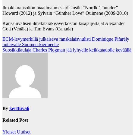
Ilmakitaransoiton maailmanmestarit Justin “Nordic Thunder”
Howard (2012) ja Sylvain “Günther Love” Quimene (2009-2010)
Kansainvälisen ilmakitarakisaverkoston kisajärjestäjät Alexander
Gott (Venäjä) ja Tim Evans (Canada)
Post
ECM-levymerkillä julkaiseva ranskalaisviulisti Dominique Pifarély
mittavalle Suomen-kiertueelle
navigation
Suosikkilaulaja Charles Plogman jää lyhyelle keikkatauolle keväällä
By
kerttuvali
Related Post
Yleiset Uutiset