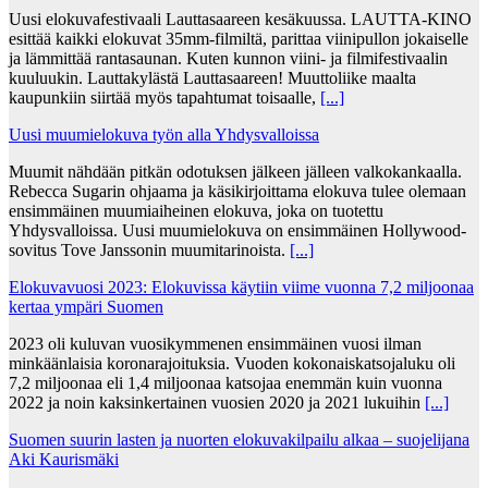
Uusi elokuvafestivaali Lauttasaareen kesäkuussa. LAUTTA-KINO
esittää kaikki elokuvat 35mm-filmiltä, parittaa viinipullon jokaiselle
ja lämmittää rantasaunan. Kuten kunnon viini- ja filmifestivaalin
kuuluukin. Lauttakylästä Lauttasaareen! Muuttoliike maalta
kaupunkiin siirtää myös tapahtumat toisaalle,
[...]
Uusi muumielokuva työn alla Yhdysvalloissa
Muumit nähdään pitkän odotuksen jälkeen jälleen valkokankaalla.
Rebecca Sugarin ohjaama ja käsikirjoittama elokuva tulee olemaan
ensimmäinen muumiaiheinen elokuva, joka on tuotettu
Yhdysvalloissa. Uusi muumielokuva on ensimmäinen Hollywood-
sovitus Tove Janssonin muumitarinoista.
[...]
Elokuvavuosi 2023: Elokuvissa käytiin viime vuonna 7,2 miljoonaa
kertaa ympäri Suomen
2023 oli kuluvan vuosikymmenen ensimmäinen vuosi ilman
minkäänlaisia koronarajoituksia. Vuoden kokonaiskatsojaluku oli
7,2 miljoonaa eli 1,4 miljoonaa katsojaa enemmän kuin vuonna
2022 ja noin kaksinkertainen vuosien 2020 ja 2021 lukuihin
[...]
Suomen suurin lasten ja nuorten elokuvakilpailu alkaa – suojelijana
Aki Kaurismäki