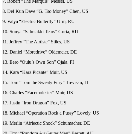
7. Robert “The Marquis” Messel, US
8. Del-Kun Dave “G. Tso Money” Chen, US
9. Valya “Electric Butterfly” Urm, RU
10. Sonya “Salmiakki Tears” Goria, RU
11. Jeffrey “The Airtiste” Stiles, US
12. Daniel “Moredrive” Oldemeier, DE
13. Eero “Oulu’s Own Son” Ojala, FI
14. Kara “Kara Picante” Muir, US
15. Tom “Tom the Sweaty Fury” Trevisan, IT
16. Charles “Facemolester” Muir, US
17. Justin “Iron Dragon” Fox, US
18. Michael “Operation Rock a Pussy” Lovely, US
19. Merlin “Airlectic Shock” Schumacher, DE
20. Troy “Random Air Guitar Man” Barrett, AU