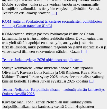
Mobile -sovellus, jonka avulla voidaan tarjota näkövammaisille
katsojille kuvailutulkkaus tiettyihin esityksiin päivittäin. Svenska
Teatern on edelläkävijä teatterin
[...]
KOM-teatterin Poiskatsojat tarkastelee suomalaisten poliitikkojen
valintoja Gazan tragedian äärellä
KOM-teatterin syksyn pääteos Poiskatsojat käsittelee Gazan
kansanmurhaaa ja länsimaiden reaktioita siihen. Dokumentaarinen
teos yhdistää faktapohjaisen taustatyön, analyysin ja satiirin
tarkastellakseen, miksi poliittinen reagointi on jäänyt ristiriitaiseksi ja
varovaiseksi tilanteen vakavuuteen nähden. Gazan
[...]
Teatteri Jurkan syksyn 2026 ohjelmisto on julkistettu
Syksyn kotimaisena kantaesityksenä nähdään Mitä tapahtui
Oliverille?. Kuvassa Lotta Kaihua ja Olli Riipinen. Kuva: Marko
Mäkinen Teatteri Jurkan syksy 2026 tarkastelee moraalisia valintoja
kriisien keskellä Teatteri Jurkan syyskausi 2026 koostuu
[...]
Teatteri Neliapila: Toripolliisin aikaan – laulunäytelmän kantaesitys
Oulussa kesällä 2026
Kuvaaja: Jaani Föhr Teatteri Neliapilan uusi laulunäytelmä
Toripolliisin aikaan saa kantaesityksensä Oulun Hupisaarten