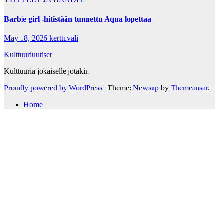
Barbie girl -hitistään tunnettu Aqua lopettaa
May 18, 2026
kerttuvali
Kulttuuriuutiset
Kulttuuria jokaiselle jotakin
Proudly powered by WordPress
|
Theme:
Newsup
by
Themeansar
.
Home