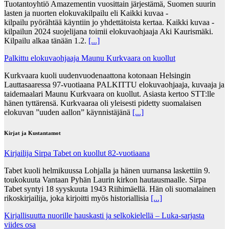
Tuotantoyhtiö Amazementin vuosittain järjestämä, Suomen suurin
lasten ja nuorten elokuvakilpailu eli Kaikki kuvaa -
kilpailu pyörähtää käyntiin jo yhdettätoista kertaa. Kaikki kuvaa -
kilpailun 2024 suojelijana toimii elokuvaohjaaja Aki Kaurismäki.
Kilpailu alkaa tänään 1.2.
[...]
Palkittu elokuvaohjaaja Maunu Kurkvaara on kuollut
Kurkvaara kuoli uudenvuodenaattona kotonaan Helsingin
Lauttasaaressa 97-vuotiaana PALKITTU elokuvaohjaaja, kuvaaja ja
taidemaalari Maunu Kurkvaara on kuollut. Asiasta kertoo STT:lle
hänen tyttärensä. Kurkvaaraa oli yleisesti pidetty suomalaisen
elokuvan ”uuden aallon” käynnistäjänä
[...]
Kirjat ja Kustantamot
Kirjailija Sirpa Tabet on kuollut 82-vuotiaana
Tabet kuoli helmikuussa Lohjalla ja hänen uurnansa laskettiin 9.
toukokuuta Vantaan Pyhän Laurin kirkon hautausmaalle. Sirpa
Tabet syntyi 18 syyskuuta 1943 Riihimäellä. Hän oli suomalainen
rikoskirjailija, joka kirjoitti myös historiallisia
[...]
Kirjallisuutta nuorille hauskasti ja selkokielellä – Luka-sarjasta
viides osa