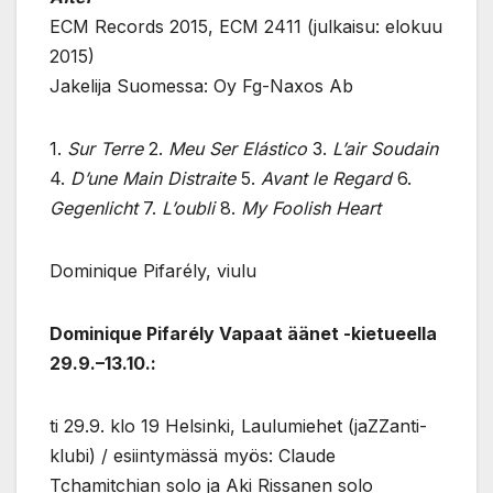
ECM Records 2015, ECM 2411 (julkaisu: elokuu
2015)
Jakelija Suomessa: Oy Fg-Naxos Ab
1.
Sur Terre
2.
Meu Ser Elástico
3.
L’air Soudain
4.
D’une Main Distraite
5.
Avant le Regard
6.
Gegenlicht
7.
L’oubli
8.
My Foolish Heart
Dominique Pifarély, viulu
Dominique Pifarély Vapaat äänet -kietueella
29.9.–13.10.:
ti 29.9. klo 19 Helsinki, Laulumiehet (jaZZanti-
klubi) / esiintymässä myös: Claude
Tchamitchian solo ja Aki Rissanen solo