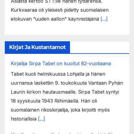
Asiasta kertoo STT:lle hänen tyttärensä.
Kurkvaaraa oli yleisesti pidetty suomalaisen
elokuvan ”uuden aallon” käynnistäjänä
[...]
Kirjat Ja Kustantamot
Kirjailija Sirpa Tabet on kuollut 82-vuotiaana
Tabet kuoli helmikuussa Lohjalla ja hänen
uurnansa laskettiin 9. toukokuuta Vantaan Pyhän
Laurin kirkon hautausmaalle. Sirpa Tabet syntyi
18 syyskuuta 1943 Riihimäellä. Hän oli
suomalainen rikoskirjailija, joka kirjoitti myös
historiallisia
[...]