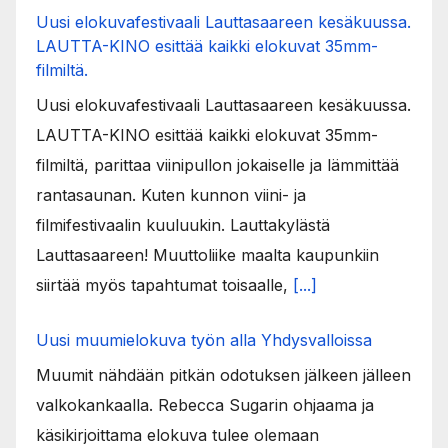
Uusi elokuvafestivaali Lauttasaareen kesäkuussa.
LAUTTA-KINO esittää kaikki elokuvat 35mm-
filmiltä.
Uusi elokuvafestivaali Lauttasaareen kesäkuussa.
LAUTTA-KINO esittää kaikki elokuvat 35mm-
filmiltä, parittaa viinipullon jokaiselle ja lämmittää
rantasaunan. Kuten kunnon viini- ja
filmifestivaalin kuuluukin. Lauttakylästä
Lauttasaareen! Muuttoliike maalta kaupunkiin
siirtää myös tapahtumat toisaalle,
[...]
Uusi muumielokuva työn alla Yhdysvalloissa
Muumit nähdään pitkän odotuksen jälkeen jälleen
valkokankaalla. Rebecca Sugarin ohjaama ja
käsikirjoittama elokuva tulee olemaan