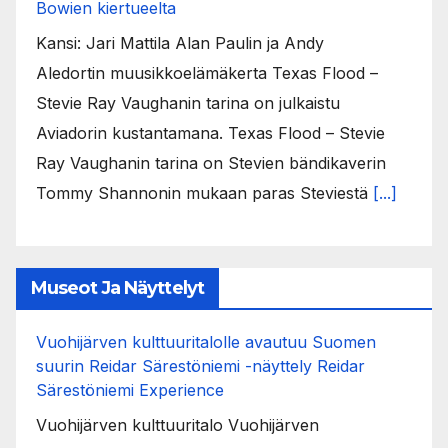
Bowien kiertueelta
Kansi: Jari Mattila Alan Paulin ja Andy
Aledortin muusikkoelämäkerta Texas Flood –
Stevie Ray Vaughanin tarina on julkaistu
Aviadorin kustantamana. Texas Flood – Stevie
Ray Vaughanin tarina on Stevien bändikaverin
Tommy Shannonin mukaan paras Steviestä
[...]
Museot Ja Näyttelyt
Vuohijärven kulttuuritalolle avautuu Suomen
suurin Reidar Särestöniemi -näyttely Reidar
Särestöniemi Experience
Vuohijärven kulttuuritalo Vuohijärven