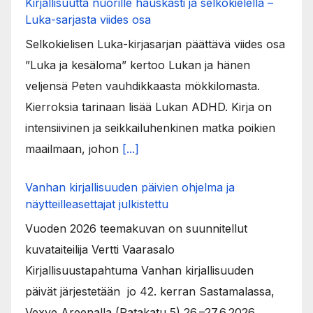
Kirjallisuutta nuorille hauskasti ja selkokielellä –
Luka-sarjasta viides osa
Selkokielisen Luka-kirjasarjan päättävä viides osa
”Luka ja kesäloma” kertoo Lukan ja hänen
veljensä Peten vauhdikkaasta mökkilomasta.
Kierroksia tarinaan lisää Lukan ADHD. Kirja on
intensiivinen ja seikkailuhenkinen matka poikien
maailmaan, johon
[...]
Vanhan kirjallisuuden päivien ohjelma ja
näytteilleasettajat julkistettu
Vuoden 2026 teemakuvan on suunnitellut
kuvataiteilija Vertti Vaarasalo
Kirjallisuustapahtuma Vanhan kirjallisuuden
päivät järjestetään jo 42. kerran Sastamalassa,
Vexve Areenalla (Ratakatu 5) 26.–27.6.2026.