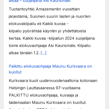
alkaa – suojelijana Aki Kaurismäki
Tuotantoyhtiö Amazementin vuosittain
järjestämä, Suomen suurin lasten ja nuorten
elokuvakilpailu eli Kaikki kuvaa -
kilpailu pyörähtää käyntiin jo yhdettätoista
kertaa. Kaikki kuvaa -kilpailun 2024 suojelijana
toimii elokuvaohjaaja Aki Kaurismäki. Kilpailu
alkaa tänään 1.2.
[...]
Palkittu elokuvaohjaaja Maunu Kurkvaara on
kuollut
Kurkvaara kuoli uudenvuodenaattona kotonaan
Helsingin Lauttasaaressa 97-vuotiaana
PALKITTU elokuvaohjaaja, kuvaaja ja
taidemaalari Maunu Kurkvaara on kuollut.