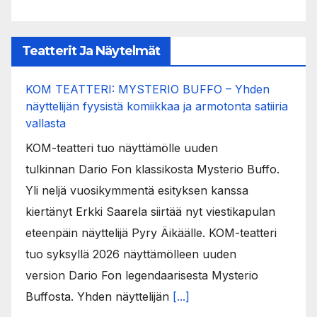
Teatterit Ja Näytelmät
KOM TEATTERI: MYSTERIO BUFFO – Yhden
näyttelijän fyysistä komiikkaa ja armotonta satiiria
vallasta
KOM-teatteri tuo näyttämölle uuden
tulkinnan Dario Fon klassikosta Mysterio Buffo.
Yli neljä vuosikymmentä esityksen kanssa
kiertänyt Erkki Saarela siirtää nyt viestikapulan
eteenpäin näyttelijä Pyry Äikäälle. KOM-teatteri
tuo syksyllä 2026 näyttämölleen uuden
version Dario Fon legendaarisesta Mysterio
Buffosta. Yhden näyttelijän
[...]