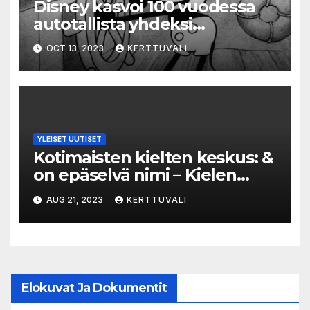
Disney kasvoi 100 vuodessa
autotallista yhdeksi
maailman suurimmista
OCT 13, 2023
KERTTUVALI
media- ja
viihdeteollisuusyhtiöistä
YLEISET UUTISET
Kotimaisten kielten keskus: &
on epäselvä nimi – Kielen
asiantuntija tyrmää Espoon
AUG 21, 2023
KERTTUVALI
teatterin uuden nimen
Elokuvat Ja Dokumentit