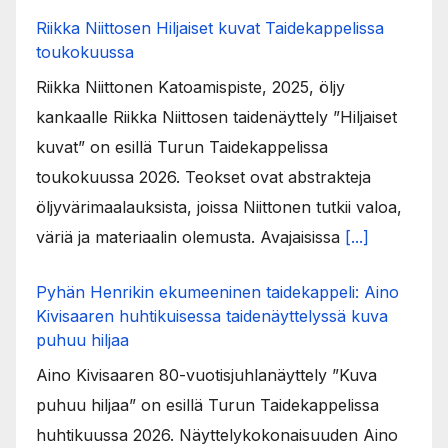
Riikka Niittosen Hiljaiset kuvat Taidekappelissa
toukokuussa
Riikka Niittonen Katoamispiste, 2025, öljy
kankaalle Riikka Niittosen taidenäyttely ”Hiljaiset
kuvat” on esillä Turun Taidekappelissa
toukokuussa 2026. Teokset ovat abstrakteja
öljyvärimaalauksista, joissa Niittonen tutkii valoa,
väriä ja materiaalin olemusta. Avajaisissa
[...]
Pyhän Henrikin ekumeeninen taidekappeli: Aino
Kivisaaren huhtikuisessa taidenäyttelyssä kuva
puhuu hiljaa
Aino Kivisaaren 80-vuotisjuhlanäyttely ”Kuva
puhuu hiljaa” on esillä Turun Taidekappelissa
huhtikuussa 2026. Näyttelykokonaisuuden Aino