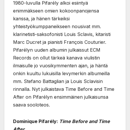
1980-luvulla Pifarély alkoi esiintyä
enimmäkseen omien kokoonpanojensa
kanssa, ja hänen tärkeiksi
yhteistyökumppaneikseen nousivat mm.
klarinetisti-saksofonisti Louis Sclavis, kitaristi
Marc Ducret ja pianisti François Couturier.
Pifarélyn uuden albumin julkaissut ECM
Records on ollut tärkeä kanava viulistin
ilmaisulle jo vuosikymmenten ajan, ja häntä
onkin kuultu lukuisilla levymerkin albumeilla
mm. Stefano Battaglian ja Louis Sclavisin
rinnalla. Nyt julkaistava Time Before and Time
After on Pifarélyn ensimmäinen julkaisunsa
saava sooloteos.
Dominique Pifarély:
Time Before and Time
After