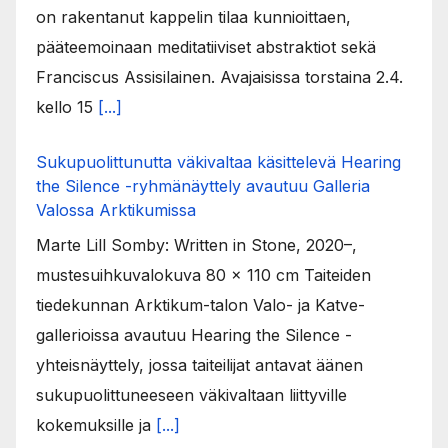
on rakentanut kappelin tilaa kunnioittaen,
pääteemoinaan meditatiiviset abstraktiot sekä
Franciscus Assisilainen. Avajaisissa torstaina 2.4.
kello 15
[...]
Sukupuolittunutta väkivaltaa käsittelevä Hearing
the Silence -ryhmänäyttely avautuu Galleria
Valossa Arktikumissa
Marte Lill Somby: Written in Stone, 2020–,
mustesuihkuvalokuva 80 x 110 cm Taiteiden
tiedekunnan Arktikum-talon Valo- ja Katve-
gallerioissa avautuu Hearing the Silence -
yhteisnäyttely, jossa taiteilijat antavat äänen
sukupuolittuneeseen väkivaltaan liittyville
kokemuksille ja
[...]