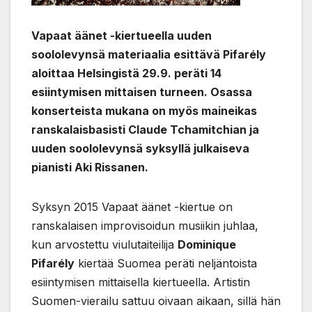
Vapaat äänet -kiertueella uuden
soololevynsä materiaalia esittävä Pifarély
aloittaa Helsingistä 29.9. peräti 14
esiintymisen mittaisen turneen. Osassa
konserteista mukana on myös maineikas
ranskalaisbasisti Claude Tchamitchian ja
uuden soololevynsä syksyllä julkaiseva
pianisti Aki Rissanen.
Syksyn 2015 Vapaat äänet -kiertue on
ranskalaisen improvisoidun musiikin juhlaa,
kun arvostettu viulutaiteilija
Dominique
Pifarély
kiertää Suomea peräti neljäntoista
esiintymisen mittaisella kiertueella. Artistin
Suomen-vierailu sattuu oivaan aikaan, sillä hän