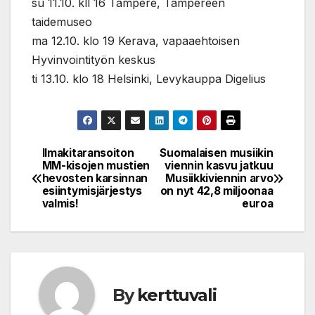
su 11.10. kll 16 Tampere, Tampereen
taidemuseo
ma 12.10. klo 19 Kerava, vapaaehtoisen
Hyvinvointityön keskus
ti 13.10. klo 18 Helsinki, Levykauppa Digelius
Ilmakitaransoiton
Suomalaisen musiikin
Post
MM-kisojen mustien
viennin kasvu jatkuu
hevosten karsinnan
Musiikkiviennin arvo
navigation
esiintymisjärjestys
on nyt 42,8 miljoonaa
valmis!
euroa
By
kerttuvali