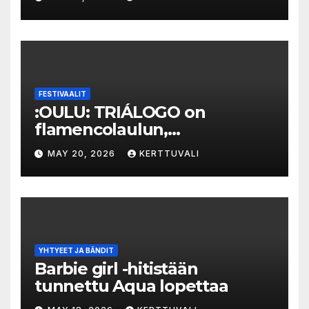
FESTIVAALIT
:OULU: TRIÁLOGO on
flamencolaulun,
elektronisen musiikin ja
MAY 20, 2026
KERTTUVALI
hylätyn tilan välinen trialogi
YHTYEET JA BÄNDIT
Barbie girl -hitistään
tunnettu Aqua lopettaa