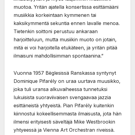
muotoa. Yritän ajatella konsertissa esittämääni
musiikkia korkeintaan kymmenen tai
kaksikymmentä sekuntia ennen lavalle menoa.
Tietenkin soittoni perustuu ankaraan
harjoitteluun, mutta musiikin muoto on jotain,
mitä ei voi harjoitella etukäteen, ja yritän pitää
ilmaisuni mahdollisimman spontaanina.”
Vuonna 1957 Bèglesissä Ranskassa syntynyt
Dominique Pifarély on uraa uurtava muusikko,
joka tuli uransa alkuvaiheessa tunnetuksi
lukuisista suoraviivaisen svengaavaa jazzia
esittäneistä yhtyeistä. Pian Pifarély kuitenkin
kiinnostui kokeellisemmasta ilmaisusta, jota hän
ilmensi erityisesti säveltäjä Mike Westbrookin
yhtyeessä ja Vienna Art Orchestran riveissä.