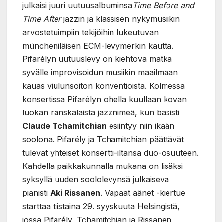
julkaisi juuri uutuusalbuminsa
Time Before and
Time After
jazzin ja klassisen nykymusiikin
arvostetuimpiin tekijöihin lukeutuvan
müncheniläisen ECM-levymerkin kautta.
Pifarélyn uutuuslevy on kiehtova matka
syvälle improvisoidun musiikin maailmaan
kauas viulunsoiton konventioista. Kolmessa
konsertissa Pifarélyn ohella kuullaan kovan
luokan ranskalaista jazznimeä, kun basisti
Claude Tchamitchian
esiintyy niin ikään
soolona. Pifarély ja Tchamitchian päättävät
tulevat yhteiset konsertti-iltansa duo-osuuteen.
Kahdella paikkakunnalla mukana on lisäksi
syksyllä uuden soololevynsä julkaiseva
pianisti
Aki Rissanen
. Vapaat äänet -kiertue
starttaa tiistaina 29. syyskuuta Helsingistä,
jossa Pifarély, Tchamitchian ja Rissanen