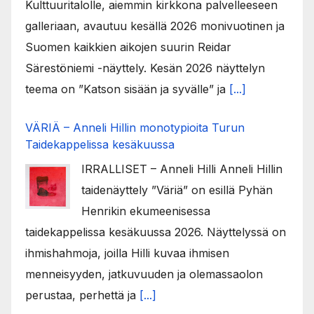
Kulttuuritalolle, aiemmin kirkkona palvelleeseen
galleriaan, avautuu kesällä 2026 monivuotinen ja
Suomen kaikkien aikojen suurin Reidar
Särestöniemi -näyttely. Kesän 2026 näyttelyn
teema on ”Katson sisään ja syvälle” ja
[...]
VÄRIÄ – Anneli Hillin monotypioita Turun
Taidekappelissa kesäkuussa
IRRALLISET – Anneli Hilli Anneli Hillin
taidenäyttely ”Väriä” on esillä Pyhän
Henrikin ekumeenisessa
taidekappelissa kesäkuussa 2026. Näyttelyssä on
ihmishahmoja, joilla Hilli kuvaa ihmisen
menneisyyden, jatkuvuuden ja olemassaolon
perustaa, perhettä ja
[...]