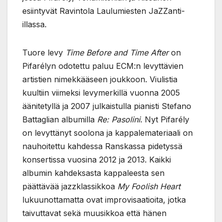
esiintyvät Ravintola Laulumiesten JaZZanti-
illassa.
Tuore levy
Time Before and Time After
on
Pifarélyn odotettu paluu ECM:n levyttävien
artistien nimekkääseen joukkoon. Viulistia
kuultiin viimeksi levymerkillä vuonna 2005
äänitetyllä ja 2007 julkaistulla pianisti Stefano
Battaglian albumilla
Re: Pasolini
. Nyt Pifarély
on levyttänyt soolona ja kappalemateriaali on
nauhoitettu kahdessa Ranskassa pidetyssä
konsertissa vuosina 2012 ja 2013. Kaikki
albumin kahdeksasta kappaleesta sen
päättävää jazzklassikkoa
My Foolish Heart
lukuunottamatta ovat improvisaatioita, jotka
taivuttavat sekä muusikkoa että hänen