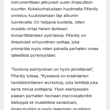
instrumenttiaan jatkuvasti uusiin ilmaisullisiin
suuntiin. Kokeilunhalustaan huolimatta Pifarély
onnistuu kuulostamaan läpi albumin
luontevalta. On helppoa kuvitella, miten
musiikki virtaa hänen lävitseen
konserttitilanteen pyörteissä. Pifarély on
ilmiselvästi virtuoottinen soittaja, joka
ymmärtää myös miten palvella parhaiten omaa
taiteellista pyrkimystään.
“Soolona esiintyminen on hyvin jännittävää”,
Pifarély toteaa. “Kyseessä on eräänlainen
henkilökohtainen workshop, joka kehittää joka
kerta minua soittajana. Yksin esiintyessäni
pääsen parhaiten hiomaan improvisationtini
kielioppia eli musiikillista sanastoani,
ilmaisutyyliäni ja myös laajemmin musiikkini