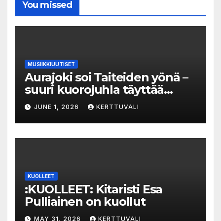
You missed
MUSIIKKIUUTISET
Aurajoki soi Taiteiden yönä –
suuri kuorojuhla täyttää
jokirannan musiikilla
JUNE 1, 2026
KERTTUVALI
KUOLLEET
:KUOLLEET: Kitaristi Esa
Pulliainen on kuollut
MAY 31, 2026
KERTTUVALI