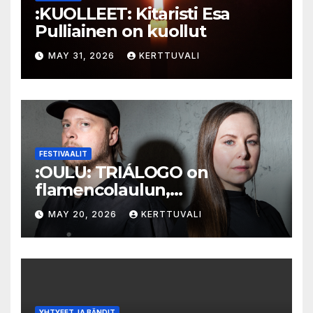
:KUOLLEET: Kitaristi Esa
Pulliainen on kuollut
MAY 31, 2026
KERTTUVALI
FESTIVAALIT
:OULU: TRIÁLOGO on
flamencolaulun,
elektronisen musiikin ja
MAY 20, 2026
KERTTUVALI
hylätyn tilan välinen trialogi
YHTYEET JA BÄNDIT