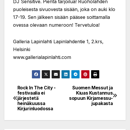
DJ Sensitive. Pientä tarjoilua! Ruoholahden
puoleisesta sivuovesta sisään, joka on auki klo
17-19. Sen jälkeen sisään pääsee soittamalla
ovessa olevaan numeroon! Tervetuloa!
Galleria Lapinlahti Lapinlahdentie 1, 2.krs,
Helsinki
www.gallerialapinlahti.com
Rock In The City -
Suomen Messut ja
Post
festivaalia ei
Kiuas Kustannus
järjestetä
sopuun Kirjamessu-
navigation
heinäkuussa
jupakasta
Kirjurinluodossa