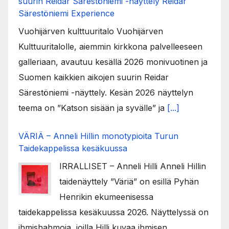
suurin Reidar Särestöniemi -näyttely Reidar
Särestöniemi Experience
Vuohijärven kulttuuritalo Vuohijärven
Kulttuuritalolle, aiemmin kirkkona palvelleeseen
galleriaan, avautuu kesällä 2026 monivuotinen ja
Suomen kaikkien aikojen suurin Reidar
Särestöniemi -näyttely. Kesän 2026 näyttelyn
teema on ”Katson sisään ja syvälle” ja
[...]
VÄRIÄ – Anneli Hillin monotypioita Turun
Taidekappelissa kesäkuussa
IRRALLISET – Anneli Hilli Anneli Hillin
taidenäyttely ”Väriä” on esillä Pyhän
Henrikin ekumeenisessa
taidekappelissa kesäkuussa 2026. Näyttelyssä on
ihmishahmoja, joilla Hilli kuvaa ihmisen