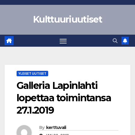
Skip
to
Kulttuuriuutiset
content
YLEISET UUTISET
Galleria Lapinlahti
lopettaa toimintansa
27.1.2019
By
kerttuvali