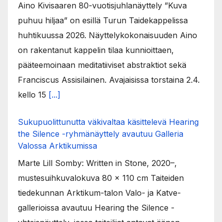
Aino Kivisaaren 80-vuotisjuhlanäyttely ”Kuva
puhuu hiljaa” on esillä Turun Taidekappelissa
huhtikuussa 2026. Näyttelykokonaisuuden Aino
on rakentanut kappelin tilaa kunnioittaen,
pääteemoinaan meditatiiviset abstraktiot sekä
Franciscus Assisilainen. Avajaisissa torstaina 2.4.
kello 15
[...]
Sukupuolittunutta väkivaltaa käsittelevä Hearing
the Silence -ryhmänäyttely avautuu Galleria
Valossa Arktikumissa
Marte Lill Somby: Written in Stone, 2020–,
mustesuihkuvalokuva 80 x 110 cm Taiteiden
tiedekunnan Arktikum-talon Valo- ja Katve-
gallerioissa avautuu Hearing the Silence -