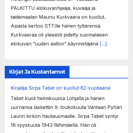
PALKITTU elokuvaohjaaja, kuvaaja ja
taidemaalari Maunu Kurkvaara on kuollut.
Asiasta kertoo STT:lle hänen tyttärensä.
Kurkvaaraa oli yleisesti pidetty suomalaisen
elokuvan ”uuden aallon” käynnistäjänä
[...]
Kirjat Ja Kustantamot
Kirjailija Sirpa Tabet on kuollut 82-vuotiaana
Tabet kuoli helmikuussa Lohjalla ja hänen
uurnansa laskettiin 9. toukokuuta Vantaan Pyhän
Laurin kirkon hautausmaalle. Sirpa Tabet syntyi
18 syyskuuta 1943 Riihimäellä. Hän oli