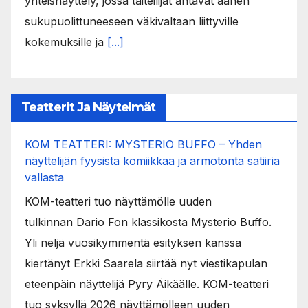
yhteisnäyttely, jossa taiteilijat antavat äänen
sukupuolittuneeseen väkivaltaan liittyville
kokemuksille ja
[...]
Teatterit Ja Näytelmät
KOM TEATTERI: MYSTERIO BUFFO – Yhden
näyttelijän fyysistä komiikkaa ja armotonta satiiria
vallasta
KOM-teatteri tuo näyttämölle uuden
tulkinnan Dario Fon klassikosta Mysterio Buffo.
Yli neljä vuosikymmentä esityksen kanssa
kiertänyt Erkki Saarela siirtää nyt viestikapulan
eteenpäin näyttelijä Pyry Äikäälle. KOM-teatteri
tuo syksyllä 2026 näyttämölleen uuden