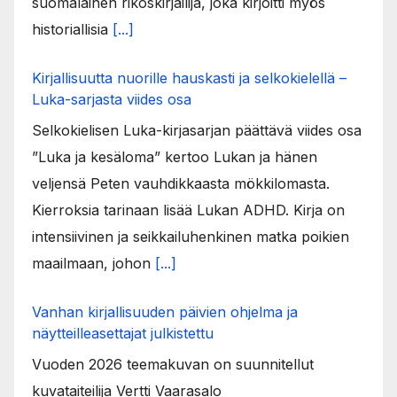
suomalainen rikoskirjailija, joka kirjoitti myös
historiallisia
[...]
Kirjallisuutta nuorille hauskasti ja selkokielellä –
Luka-sarjasta viides osa
Selkokielisen Luka-kirjasarjan päättävä viides osa
”Luka ja kesäloma” kertoo Lukan ja hänen
veljensä Peten vauhdikkaasta mökkilomasta.
Kierroksia tarinaan lisää Lukan ADHD. Kirja on
intensiivinen ja seikkailuhenkinen matka poikien
maailmaan, johon
[...]
Vanhan kirjallisuuden päivien ohjelma ja
näytteilleasettajat julkistettu
Vuoden 2026 teemakuvan on suunnitellut
kuvataiteilija Vertti Vaarasalo