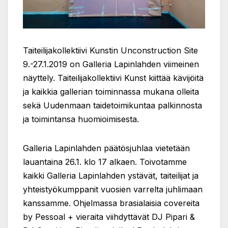
Taiteilijakollektiivi Kunstin Unconstruction Site
9.-27.1.2019 on Galleria Lapinlahden viimeinen
näyttely. Taiteilijakollektiivi Kunst kiittää kävijöitä
ja kaikkia gallerian toiminnassa mukana olleita
sekä Uudenmaan taidetoimikuntaa palkinnosta
ja toimintansa huomioimisesta.
Galleria Lapinlahden päätösjuhlaa vietetään
lauantaina 26.1. klo 17 alkaen. Toivotamme
kaikki Galleria Lapinlahden ystävät, taiteilijat ja
yhteistyökumppanit vuosien varrelta juhlimaan
kanssamme. Ohjelmassa brasialaisia covereita
by Pessoal + vieraita viihdyttävät DJ Pipari &