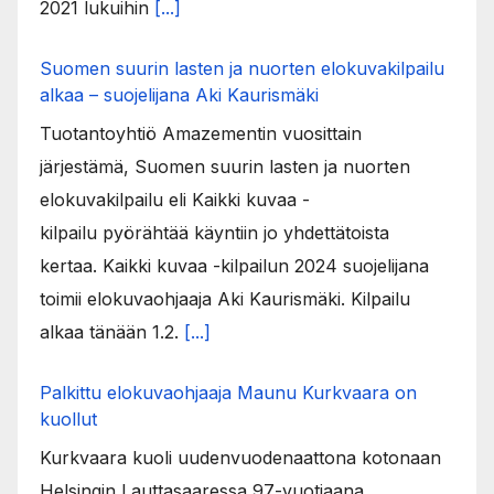
2021 lukuihin
[...]
Suomen suurin lasten ja nuorten elokuvakilpailu
alkaa – suojelijana Aki Kaurismäki
Tuotantoyhtiö Amazementin vuosittain
järjestämä, Suomen suurin lasten ja nuorten
elokuvakilpailu eli Kaikki kuvaa -
kilpailu pyörähtää käyntiin jo yhdettätoista
kertaa. Kaikki kuvaa -kilpailun 2024 suojelijana
toimii elokuvaohjaaja Aki Kaurismäki. Kilpailu
alkaa tänään 1.2.
[...]
Palkittu elokuvaohjaaja Maunu Kurkvaara on
kuollut
Kurkvaara kuoli uudenvuodenaattona kotonaan
Helsingin Lauttasaaressa 97-vuotiaana