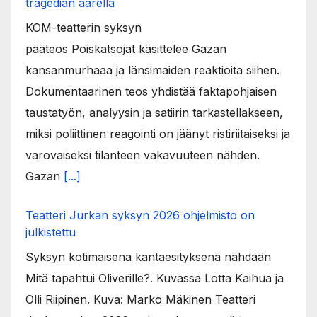
tragedian äärellä
KOM-teatterin syksyn
pääteos Poiskatsojat käsittelee Gazan
kansanmurhaaa ja länsimaiden reaktioita siihen.
Dokumentaarinen teos yhdistää faktapohjaisen
taustatyön, analyysin ja satiirin tarkastellakseen,
miksi poliittinen reagointi on jäänyt ristiriitaiseksi ja
varovaiseksi tilanteen vakavuuteen nähden.
Gazan
[...]
Teatteri Jurkan syksyn 2026 ohjelmisto on
julkistettu
Syksyn kotimaisena kantaesityksenä nähdään
Mitä tapahtui Oliverille?. Kuvassa Lotta Kaihua ja
Olli Riipinen. Kuva: Marko Mäkinen Teatteri