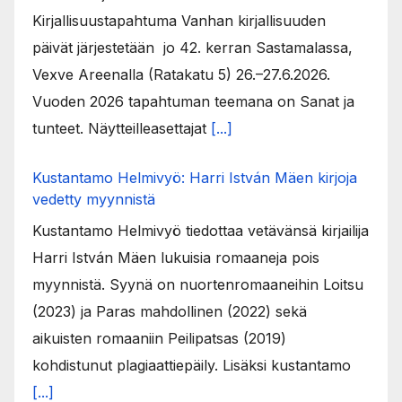
Kirjallisuustapahtuma Vanhan kirjallisuuden
päivät järjestetään jo 42. kerran Sastamalassa,
Vexve Areenalla (Ratakatu 5) 26.–27.6.2026.
Vuoden 2026 tapahtuman teemana on Sanat ja
tunteet. Näytteilleasettajat
[...]
Kustantamo Helmivyö: Harri István Mäen kirjoja
vedetty myynnistä
Kustantamo Helmivyö tiedottaa vetävänsä kirjailija
Harri István Mäen lukuisia romaaneja pois
myynnistä. Syynä on nuortenromaaneihin Loitsu
(2023) ja Paras mahdollinen (2022) sekä
aikuisten romaaniin Peilipatsas (2019)
kohdistunut plagiaattiepäily. Lisäksi kustantamo
[...]