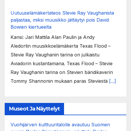
Uutuuselämäkertateos Stevie Ray Vaughanista
paljastaa, miksi muusikko jättäytyi pois David
Bowien kiertueelta
Kansi: Jari Mattila Alan Paulin ja Andy
Aledortin muusikkoelämäkerta Texas Flood –
Stevie Ray Vaughanin tarina on julkaistu
Aviadorin kustantamana. Texas Flood – Stevie
Ray Vaughanin tarina on Stevien bändikaverin
Tommy Shannonin mukaan paras Steviestä
[...]
Museot Ja Näyttelyt
Vuohijärven kulttuuritalolle avautuu Suomen