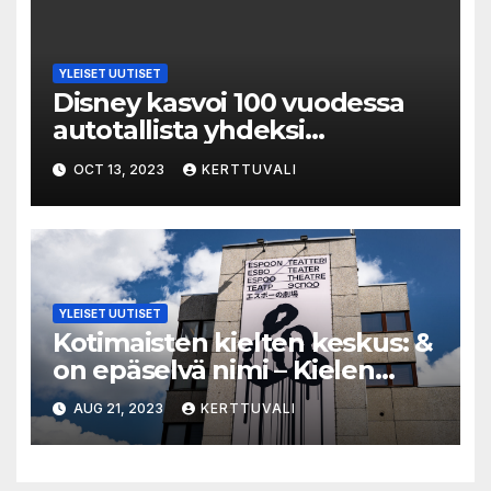
kirjakauppa
YLEISET UUTISET
Disney kasvoi 100 vuodessa
autotallista yhdeksi
maailman suurimmista
OCT 13, 2023
KERTTUVALI
media- ja
viihdeteollisuusyhtiöistä
YLEISET UUTISET
Kotimaisten kielten keskus: &
on epäselvä nimi – Kielen
asiantuntija tyrmää Espoon
AUG 21, 2023
KERTTUVALI
teatterin uuden nimen