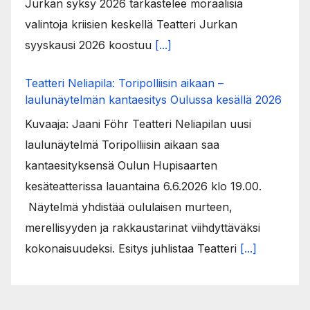
Jurkan syksy 2026 tarkastelee moraalisia
valintoja kriisien keskellä Teatteri Jurkan
syyskausi 2026 koostuu
[...]
Teatteri Neliapila: Toripolliisin aikaan –
laulunäytelmän kantaesitys Oulussa kesällä 2026
Kuvaaja: Jaani Föhr Teatteri Neliapilan uusi
laulunäytelmä Toripolliisin aikaan saa
kantaesityksensä Oulun Hupisaarten
kesäteatterissa lauantaina 6.6.2026 klo 19.00.
Näytelmä yhdistää oululaisen murteen,
merellisyyden ja rakkaustarinat viihdyttäväksi
kokonaisuudeksi. Esitys juhlistaa Teatteri
[...]