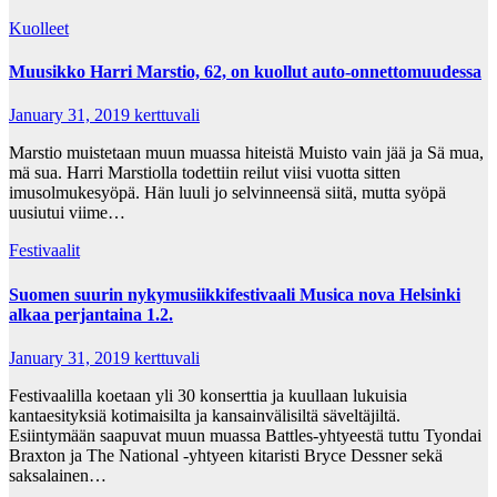
Kuolleet
Muusikko Harri Marstio, 62, on kuollut auto-onnettomuudessa
January 31, 2019
kerttuvali
Marstio muistetaan muun muassa hiteistä Muisto vain jää ja Sä mua,
mä sua. Harri Marstiolla todettiin reilut viisi vuotta sitten
imusolmukesyöpä. Hän luuli jo selvinneensä siitä, mutta syöpä
uusiutui viime…
Festivaalit
Suomen suurin nykymusiikkifestivaali Musica nova Helsinki
alkaa perjantaina 1.2.
January 31, 2019
kerttuvali
Festivaalilla koetaan yli 30 konserttia ja kuullaan lukuisia
kantaesityksiä kotimaisilta ja kansainvälisiltä säveltäjiltä.
Esiintymään saapuvat muun muassa Battles-yhtyeestä tuttu Tyondai
Braxton ja The National -yhtyeen kitaristi Bryce Dessner sekä
saksalainen…