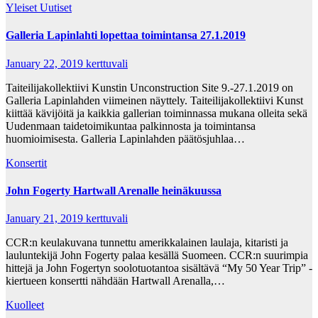
Yleiset Uutiset
Galleria Lapinlahti lopettaa toimintansa 27.1.2019
January 22, 2019
kerttuvali
Taiteilijakollektiivi Kunstin Unconstruction Site 9.-27.1.2019 on
Galleria Lapinlahden viimeinen näyttely. Taiteilijakollektiivi Kunst
kiittää kävijöitä ja kaikkia gallerian toiminnassa mukana olleita sekä
Uudenmaan taidetoimikuntaa palkinnosta ja toimintansa
huomioimisesta. Galleria Lapinlahden päätösjuhlaa…
Konsertit
John Fogerty Hartwall Arenalle heinäkuussa
January 21, 2019
kerttuvali
CCR:n keulakuvana tunnettu amerikkalainen laulaja, kitaristi ja
lauluntekijä John Fogerty palaa kesällä Suomeen. CCR:n suurimpia
hittejä ja John Fogertyn soolotuotantoa sisältävä “My 50 Year Trip” -
kiertueen konsertti nähdään Hartwall Arenalla,…
Kuolleet