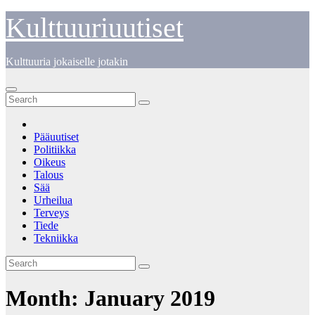
Skip
Kulttuuriuutiset
to
content
Kulttuuria jokaiselle jotakin
Pääuutiset
Politiikka
Oikeus
Talous
Sää
Urheilua
Terveys
Tiede
Tekniikka
Month:
January 2019