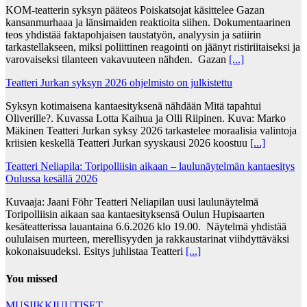
KOM-teatterin syksyn pääteos Poiskatsojat käsittelee Gazan
kansanmurhaaa ja länsimaiden reaktioita siihen. Dokumentaarinen
teos yhdistää faktapohjaisen taustatyön, analyysin ja satiirin
tarkastellakseen, miksi poliittinen reagointi on jäänyt ristiriitaiseksi ja
varovaiseksi tilanteen vakavuuteen nähden. Gazan
[...]
Teatteri Jurkan syksyn 2026 ohjelmisto on julkistettu
Syksyn kotimaisena kantaesityksenä nähdään Mitä tapahtui
Oliverille?. Kuvassa Lotta Kaihua ja Olli Riipinen. Kuva: Marko
Mäkinen Teatteri Jurkan syksy 2026 tarkastelee moraalisia valintoja
kriisien keskellä Teatteri Jurkan syyskausi 2026 koostuu
[...]
Teatteri Neliapila: Toripolliisin aikaan – laulunäytelmän kantaesitys
Oulussa kesällä 2026
Kuvaaja: Jaani Föhr Teatteri Neliapilan uusi laulunäytelmä
Toripolliisin aikaan saa kantaesityksensä Oulun Hupisaarten
kesäteatterissa lauantaina 6.6.2026 klo 19.00. Näytelmä yhdistää
oululaisen murteen, merellisyyden ja rakkaustarinat viihdyttäväksi
kokonaisuudeksi. Esitys juhlistaa Teatteri
[...]
You missed
MUSIIKKIUUTISET