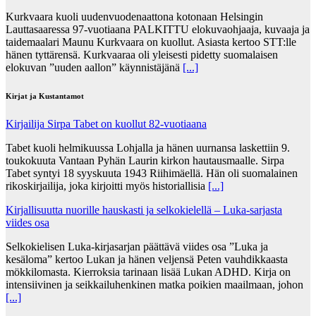
Kurkvaara kuoli uudenvuodenaattona kotonaan Helsingin
Lauttasaaressa 97-vuotiaana PALKITTU elokuvaohjaaja, kuvaaja ja
taidemaalari Maunu Kurkvaara on kuollut. Asiasta kertoo STT:lle
hänen tyttärensä. Kurkvaaraa oli yleisesti pidetty suomalaisen
elokuvan ”uuden aallon” käynnistäjänä
[...]
Kirjat ja Kustantamot
Kirjailija Sirpa Tabet on kuollut 82-vuotiaana
Tabet kuoli helmikuussa Lohjalla ja hänen uurnansa laskettiin 9.
toukokuuta Vantaan Pyhän Laurin kirkon hautausmaalle. Sirpa
Tabet syntyi 18 syyskuuta 1943 Riihimäellä. Hän oli suomalainen
rikoskirjailija, joka kirjoitti myös historiallisia
[...]
Kirjallisuutta nuorille hauskasti ja selkokielellä – Luka-sarjasta
viides osa
Selkokielisen Luka-kirjasarjan päättävä viides osa ”Luka ja
kesäloma” kertoo Lukan ja hänen veljensä Peten vauhdikkaasta
mökkilomasta. Kierroksia tarinaan lisää Lukan ADHD. Kirja on
intensiivinen ja seikkailuhenkinen matka poikien maailmaan, johon
[...]