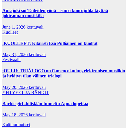
Aurajoki soi Taiteiden yönä – suuri kuorojuhla täyttää
jokirannan musiikilla
June 1, 2026
kerttuvali
Kuolleet
:KUOLLEET: Kitaristi Esa Pulliainen on kuollut
May 31, 2026
kerttuvali
Festivaalit
:OULU: TRIÁLOGO on flamencolaulun, elektronisen musiikin
ja hylätyn tilan välinen trialogi
May 20, 2026
kerttuvali
YHTYEET JA BÄNDIT
Barbie girl -hitistään tunnettu Aqua lopettaa
May 18, 2026
kerttuvali
Kulttuuriuutiset