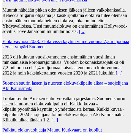
Muumit nähdään pitkän odotuksen jälkeen jälleen valkokankaalla.
Rebecca Sugarin ohjaama ja käsikirjoittama elokuva tulee olemaan
ensimmäinen muumiaiheinen elokuva, joka on tuotettu
Yhdysvalloissa. Uusi muumielokuva on ensimmäinen Hollywood-
sovitus Tove Janssonin muumitarinoista.
[...]
Elokuvavuosi 2023: Elokuvissa käytiin viime vuonna 7,2 miljoonaa
kertaa ympäri Suomen
2023 oli kuluvan vuosikymmenen ensimmäinen vuosi ilman
minkäänlaisia koronarajoituksia. Vuoden kokonaiskatsojaluku oli
7,2 miljoonaa eli 1,4 miljoonaa katsojaa enemmän kuin vuonna
2022 ja noin kaksinkertainen vuosien 2020 ja 2021 lukuihin
[...]
Suomen suurin lasten ja nuorten elokuvakilpailu alkaa – suojelijana
Aki Kaurismäki
Tuotantoyhtiö Amazementin vuosittain järjestämä, Suomen suurin
lasten ja nuorten elokuvakilpailu eli Kaikki kuvaa -
kilpailu pyörähtää käyntiin jo yhdettätoista kertaa. Kaikki kuvaa -
kilpailun 2024 suojelijana toimii elokuvaohjaaja Aki Kaurismäki.
Kilpailu alkaa tänään 1.2.
[...]
Palkittu elokuvaohjaaja Maunu Kurkvaara on kuollut