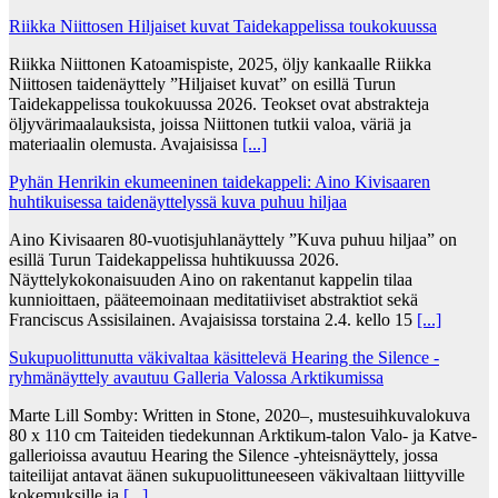
Riikka Niittosen Hiljaiset kuvat Taidekappelissa toukokuussa
Riikka Niittonen Katoamispiste, 2025, öljy kankaalle Riikka
Niittosen taidenäyttely ”Hiljaiset kuvat” on esillä Turun
Taidekappelissa toukokuussa 2026. Teokset ovat abstrakteja
öljyvärimaalauksista, joissa Niittonen tutkii valoa, väriä ja
materiaalin olemusta. Avajaisissa
[...]
Pyhän Henrikin ekumeeninen taidekappeli: Aino Kivisaaren
huhtikuisessa taidenäyttelyssä kuva puhuu hiljaa
Aino Kivisaaren 80-vuotisjuhlanäyttely ”Kuva puhuu hiljaa” on
esillä Turun Taidekappelissa huhtikuussa 2026.
Näyttelykokonaisuuden Aino on rakentanut kappelin tilaa
kunnioittaen, pääteemoinaan meditatiiviset abstraktiot sekä
Franciscus Assisilainen. Avajaisissa torstaina 2.4. kello 15
[...]
Sukupuolittunutta väkivaltaa käsittelevä Hearing the Silence -
ryhmänäyttely avautuu Galleria Valossa Arktikumissa
Marte Lill Somby: Written in Stone, 2020–, mustesuihkuvalokuva
80 x 110 cm Taiteiden tiedekunnan Arktikum-talon Valo- ja Katve-
gallerioissa avautuu Hearing the Silence -yhteisnäyttely, jossa
taiteilijat antavat äänen sukupuolittuneeseen väkivaltaan liittyville
kokemuksille ja
[...]