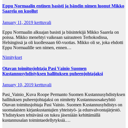
Eppu Normaalin entinen basisti ja bändin nimen luonut Mikko
Saarela on kuollut
January 11, 2019
kerttuvali
Eppu Normaalin alkuajan basisti ja biisintekijä Mikko Saarela on
poissa. Mikko menehtyi vaikeaan sairauteen Terhokodissa,
Helsingissä ja oli kuollessaan 60-vuotias. Mikko oli se, joka ehdotti
Eppu Normaalille sen nimen, ennen…
Nimitykset
Otavan toimitusjohtaja Pasi Vainio Suomen
Kustannusyhdistyksen hallituksen puheenjohtajaksi
January 10, 2019
kerttuvali
Pasi_Vainio_Kuva Roope Permanto Suomen Kustannusyhdistyksen
hallituksen puheenjohtajaksi on nimitetty Kustannusosakeyhtiö
Otavan toimitusjohtaja Pasi Vainio. Suomen Kustannusyhdistys on
suomalaisten kirjankustantajien yhteistyö- ja edunvalvontajärjestö.
Yhdistyksen tehtävänä on tukea jäseniään kehittämällä
kustannusalan toimintaedellytyksiä.…