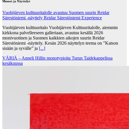
Museot ja Näyttelyt
Vuohijärven kulttuuritalolle avautuu Suomen suurin Reidar
Särestöniemi -näyttely Reidar Särestöniemi Experience
Vuohijärven kulttuuritalo Vuohijärven Kulttuuritalolle, aiemmin
kirkkona palvelleeseen galleriaan, avautuu kesällä 2026
monivuotinen ja Suomen kaikkien aikojen suurin Reidar
Särestöniemi -näyttely. Kesän 2026 näyttelyn teema on ”Katson
sisään ja syvälle” ja
[...]
VÄRIÄ – Anneli Hillin monotypioita Turun Taidekappelissa
kesäkuussa