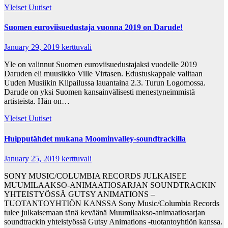
Yleiset Uutiset
Suomen euroviisuedustaja vuonna 2019 on Darude!
January 29, 2019
kerttuvali
Yle on valinnut Suomen euroviisuedustajaksi vuodelle 2019
Daruden eli muusikko Ville Virtasen. Edustuskappale valitaan
Uuden Musiikin Kilpailussa lauantaina 2.3. Turun Logomossa.
Darude on yksi Suomen kansainvälisesti menestyneimmistä
artisteista. Hän on…
Yleiset Uutiset
Huipputähdet mukana Moominvalley-soundtrackilla
January 25, 2019
kerttuvali
SONY MUSIC/COLUMBIA RECORDS JULKAISEE
MUUMILAAKSO-ANIMAATIOSARJAN SOUNDTRACKIN
YHTEISTYÖSSÄ GUTSY ANIMATIONS –
TUOTANTOYHTIÖN KANSSA Sony Music/Columbia Records
tulee julkaisemaan tänä keväänä Muumilaakso-animaatiosarjan
soundtrackin yhteistyössä Gutsy Animations -tuotantoyhtiön kanssa.