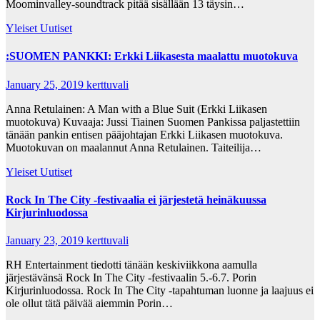
Moominvalley-soundtrack pitää sisällään 13 täysin…
Yleiset Uutiset
:SUOMEN PANKKI: Erkki Liikasesta maalattu muotokuva
January 25, 2019
kerttuvali
Anna Retulainen: A Man with a Blue Suit (Erkki Liikasen
muotokuva) Kuvaaja: Jussi Tiainen Suomen Pankissa paljastettiin
tänään pankin entisen pääjohtajan Erkki Liikasen muotokuva.
Muotokuvan on maalannut Anna Retulainen. Taiteilija…
Yleiset Uutiset
Rock In The City -festivaalia ei järjestetä heinäkuussa
Kirjurinluodossa
January 23, 2019
kerttuvali
RH Entertainment tiedotti tänään keskiviikkona aamulla
järjestävänsä Rock In The City -festivaalin 5.-6.7. Porin
Kirjurinluodossa. Rock In The City -tapahtuman luonne ja laajuus ei
ole ollut tätä päivää aiemmin Porin…