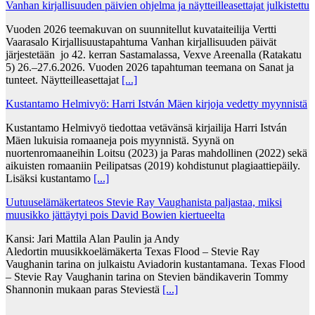
Vanhan kirjallisuuden päivien ohjelma ja näytteilleasettajat julkistettu
Vuoden 2026 teemakuvan on suunnitellut kuvataiteilija Vertti
Vaarasalo Kirjallisuustapahtuma Vanhan kirjallisuuden päivät
järjestetään jo 42. kerran Sastamalassa, Vexve Areenalla (Ratakatu
5) 26.–27.6.2026. Vuoden 2026 tapahtuman teemana on Sanat ja
tunteet. Näytteilleasettajat
[...]
Kustantamo Helmivyö: Harri István Mäen kirjoja vedetty myynnistä
Kustantamo Helmivyö tiedottaa vetävänsä kirjailija Harri István
Mäen lukuisia romaaneja pois myynnistä. Syynä on
nuortenromaaneihin Loitsu (2023) ja Paras mahdollinen (2022) sekä
aikuisten romaaniin Peilipatsas (2019) kohdistunut plagiaattiepäily.
Lisäksi kustantamo
[...]
Uutuuselämäkertateos Stevie Ray Vaughanista paljastaa, miksi
muusikko jättäytyi pois David Bowien kiertueelta
Kansi: Jari Mattila Alan Paulin ja Andy
Aledortin muusikkoelämäkerta Texas Flood – Stevie Ray
Vaughanin tarina on julkaistu Aviadorin kustantamana. Texas Flood
– Stevie Ray Vaughanin tarina on Stevien bändikaverin Tommy
Shannonin mukaan paras Steviestä
[...]