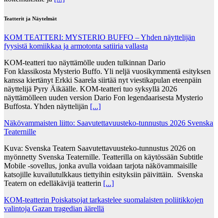
Teatterit ja Näytelmät
KOM TEATTERI: MYSTERIO BUFFO – Yhden näyttelijän
fyysistä komiikkaa ja armotonta satiiria vallasta
KOM-teatteri tuo näyttämölle uuden tulkinnan Dario
Fon klassikosta Mysterio Buffo. Yli neljä vuosikymmentä esityksen
kanssa kiertänyt Erkki Saarela siirtää nyt viestikapulan eteenpäin
näyttelijä Pyry Äikäälle. KOM-teatteri tuo syksyllä 2026
näyttämölleen uuden version Dario Fon legendaarisesta Mysterio
Buffosta. Yhden näyttelijän
[...]
Näkövammaisten liitto: Saavutettavuusteko-tunnustus 2026 Svenska
Teaternille
Kuva: Svenska Teatern Saavutettavuusteko-tunnustus 2026 on
myönnetty Svenska Teaternille. Teatterilla on käytössään Subtitle
Mobile -sovellus, jonka avulla voidaan tarjota näkövammaisille
katsojille kuvailutulkkaus tiettyihin esityksiin päivittäin. Svenska
Teatern on edelläkävijä teatterin
[...]
KOM-teatterin Poiskatsojat tarkastelee suomalaisten poliitikkojen
valintoja Gazan tragedian äärellä