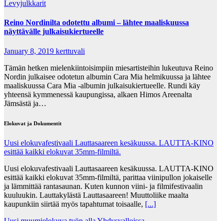
Levyjulkkarit
Reino Nordinilta odotettu albumi – lähtee maaliskuussa
näyttävälle julkaisukiertueelle
January 8, 2019
kerttuvali
Tämän hetken mielenkiintoisimpiin miesartisteihin lukeutuva Reino
Nordin julkaisee odotetun albumin Cara Mia helmikuussa ja lähtee
maaliskuussa Cara Mia -albumin julkaisukiertueelle. Rundi käy
yhteensä kymmenessä kaupungissa, alkaen Himos Areenalta
Jämsästä ja…
Elokuvat ja Dokumentit
Uusi elokuvafestivaali Lauttasaareen kesäkuussa. LAUTTA-KINO
esittää kaikki elokuvat 35mm-filmiltä.
Uusi elokuvafestivaali Lauttasaareen kesäkuussa. LAUTTA-KINO
esittää kaikki elokuvat 35mm-filmiltä, parittaa viinipullon jokaiselle
ja lämmittää rantasaunan. Kuten kunnon viini- ja filmifestivaalin
kuuluukin. Lauttakylästä Lauttasaareen! Muuttoliike maalta
kaupunkiin siirtää myös tapahtumat toisaalle,
[...]
Uusi muumielokuva työn alla Yhdysvalloissa