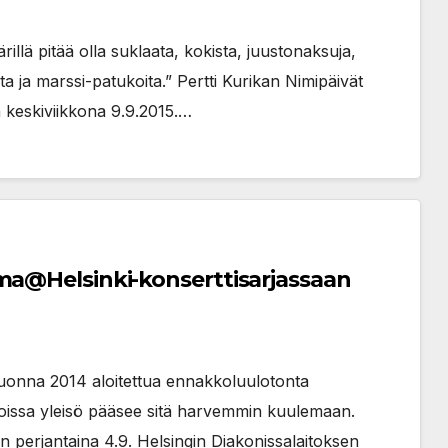
illä pitää olla suklaata, kokista, juustonaksuja,
ita ja marssi-patukoita.” Pertti Kurikan Nimipäivät
a keskiviikkona 9.9.2015.…
ema@Helsinki-konserttisarjassaan
uonna 2014 aloitettua ennakkoluulotonta
 joissa yleisö pääsee sitä harvemmin kuulemaan.
perjantaina 4.9. Helsingin Diakonissalaitoksen