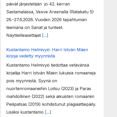
päivät järjestetään jo 42. kerran
Sastamalassa, Vexve Areenalla (Ratakatu 5)
26.–27.6.2026. Vuoden 2026 tapahtuman
teemana on Sanat ja tunteet.
Näytteilleasettajat
[...]
Kustantamo Helmivyö: Harri István Mäen
kirjoja vedetty myynnistä
Kustantamo Helmivyö tiedottaa vetävänsä
kirjailija Harri István Mäen lukuisia romaaneja
pois myynnistä. Syynä on
nuortenromaaneihin Loitsu (2023) ja Paras
mahdollinen (2022) sekä aikuisten romaaniin
Peilipatsas (2019) kohdistunut plagiaattiepäily.
Lisäksi kustantamo
[...]