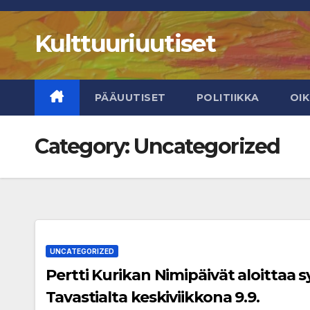
Skip
to
Kulttuuriuutiset
content
PÄÄUUTISET
POLITIIKKA
OI
Category:
Uncategorized
UNCATEGORIZED
Pertti Kurikan Nimipäivät aloittaa 
Tavastialta keskiviikkona 9.9.