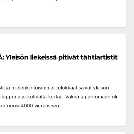
isön liekeissä pitivät tähtiartistit
t ja mielenkiintoisimmat tulokkaat saivat yleisön
onloppuna jo kolmatta kertaa. Väkeä tapahtumaan oli
määrä nousi 4000 vieraaseen.…