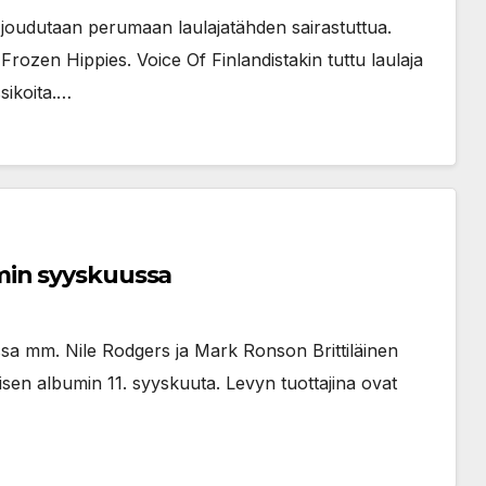
 joudutaan perumaan laulajatähden sairastuttua.
 Frozen Hippies. Voice Of Finlandistakin tuttu laulaja
sikoita.…
min syyskuussa
ssa mm. Nile Rodgers ja Mark Ronson Brittiläinen
en albumin 11. syyskuuta. Levyn tuottajina ovat