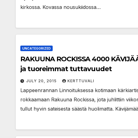
kirkossa. Kovassa nousukiidossa…
UNCATEGORIZED
RAKUUNA ROCKISSA 4000 KÄVIJÄÄ: Yle
ja tuoreimmat tuttavuudet
JULY 20, 2015
KERTTUVALI
Lappeenrannan Linnoituksessa kotimaan kärkiartisti
rokkaamaan Rakuuna Rockissa, jota juhlittiin viik
tullut hyvin sateisesta säästä huolimatta. Kävijä