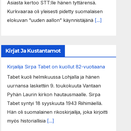
Asiasta kertoo STT:lle hänen tyttärensä.
Kurkvaaraa oli yleisesti pidetty suomalaisen
elokuvan ”uuden aallon” käynnistäjänä
[...]
Kirjat Ja Kustantamot
Kirjailija Sirpa Tabet on kuollut 82-vuotiaana
Tabet kuoli helmikuussa Lohjalla ja hänen
uurnansa laskettiin 9. toukokuuta Vantaan
Pyhän Laurin kirkon hautausmaalle. Sirpa
Tabet syntyi 18 syyskuuta 1943 Riihimäellä.
Hän oli suomalainen rikoskirjailija, joka kirjoitti
myös historiallisia
[...]