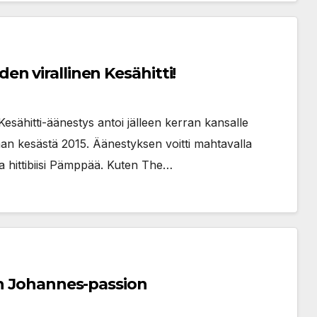
n virallinen Kesähitti!
sähitti-äänestys antoi jälleen kerran kansalle
aan kesästä 2015. Äänestyksen voitti mahtavalla
va hittibiisi Pämppää. Kuten The…
in Johannes-passion