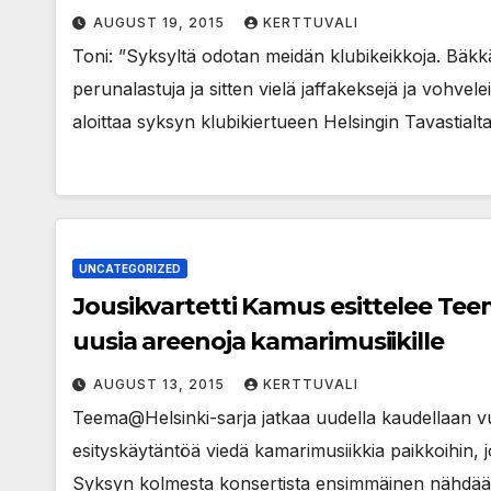
AUGUST 19, 2015
KERTTUVALI
Toni: ”Syksyltä odotan meidän klubikeikkoja. Bäkkär
perunalastuja ja sitten vielä jaffakeksejä ja vohvele
aloittaa syksyn klubikiertueen Helsingin Tavastialt
UNCATEGORIZED
Jousikvartetti Kamus esittelee Te
uusia areenoja kamarimusiikille
AUGUST 13, 2015
KERTTUVALI
Teema@Helsinki-sarja jatkaa uudella kaudellaan v
esityskäytäntöä viedä kamarimusiikkia paikkoihin,
Syksyn kolmesta konsertista ensimmäinen nähdään 