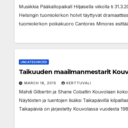
Musiikkia Pääkallopaikall Hiljaisella viikolla ti 31
Helsingin tuomiokirkon holvit täyttyvät dramaattisi
tuomiokirkon poikakuoro Cantores Minores esittä
UNCATEGORIZED
Taikuuden maailmanmestarit Kouv
MARCH 18, 2015
KERTTUVALI
Mahdi Gilbertin ja Shane Cobaltin Kouvolaan kokoo
Näytösten ja luentojen lisäksi Taikapäivillä kilpai
Taikapäiviä on järjestetty Kouvolassa vuodesta 198