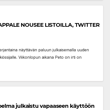
APPALE NOUSEE LISTOILLA, TWITTER
perjantaina näyttävän paluun julkaisemalla uuden
kössijalle. Viikonlopun aikana Peto on irti on
koelma julkaistu vapaaseen käyttöön