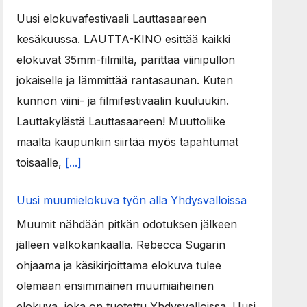
Uusi elokuvafestivaali Lauttasaareen
kesäkuussa. LAUTTA-KINO esittää kaikki
elokuvat 35mm-filmiltä, parittaa viinipullon
jokaiselle ja lämmittää rantasaunan. Kuten
kunnon viini- ja filmifestivaalin kuuluukin.
Lauttakylästä Lauttasaareen! Muuttoliike
maalta kaupunkiin siirtää myös tapahtumat
toisaalle,
[...]
Uusi muumielokuva työn alla Yhdysvalloissa
Muumit nähdään pitkän odotuksen jälkeen
jälleen valkokankaalla. Rebecca Sugarin
ohjaama ja käsikirjoittama elokuva tulee
olemaan ensimmäinen muumiaiheinen
elokuva, joka on tuotettu Yhdysvalloissa. Uusi