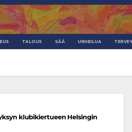
KEUS
TALOUS
SÄÄ
URHEILUA
TERVE
syksyn klubikiertueen Helsingin