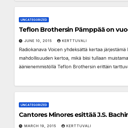
UNCATEGORIZED
Teflon Brothersin Pämppää on vuode
JUNE 10, 2015
KERTTUVALI
Radiokanava Voicen yhdeksättä kertaa järjestämä Ke
mahdollisuuden kertoa, mikä biisi tullaan muistam
äänienemmistöllä Teflon Brothersin erittäin tarttu
UNCATEGORIZED
Cantores Minores esittää J.S. Bach
MARCH 19, 2015
KERTTUVALI