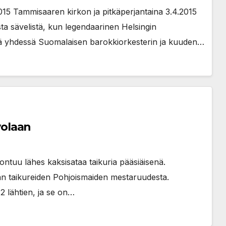
.3.2015 Tammisaaren kirkon ja pitkäperjantaina 3.4.2015
sta sävelistä, kun legendaarinen Helsingin
ä yhdessä Suomalaisen barokkiorkesterin ja kuuden…
olaan
ntuu lähes kaksisataa taikuria pääsiäisenä.
llaan taikureiden Pohjoismaiden mestaruudesta.
2 lähtien, ja se on…