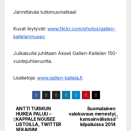
Jännittävää tutkimusmatkaa!
Kuvat löytyvät:
www.flickr.com/photos/gallen-
kallelanmuseo
Julkaisulla juhlitaan Akseli Gallen-Kallelan 150-
vuotisjuhlavuotta.
Lisätietoja:
www.gallen-kallela.fi
ANTTI TUISKUN
Suomalainen
Post
HUIKEA PALUU –
valokuvaus menestyi
KAPPALE NOUSEE
kansainvälisissä
navigation
LISTOILLA, TWITTER
kilpailuissa 2014
SEKAISIN!