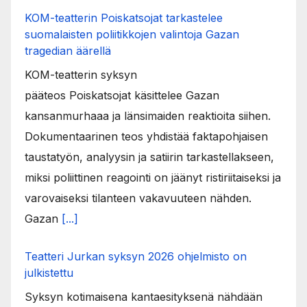
KOM-teatterin Poiskatsojat tarkastelee
suomalaisten poliitikkojen valintoja Gazan
tragedian äärellä
KOM-teatterin syksyn
pääteos Poiskatsojat käsittelee Gazan
kansanmurhaaa ja länsimaiden reaktioita siihen.
Dokumentaarinen teos yhdistää faktapohjaisen
taustatyön, analyysin ja satiirin tarkastellakseen,
miksi poliittinen reagointi on jäänyt ristiriitaiseksi ja
varovaiseksi tilanteen vakavuuteen nähden.
Gazan
[...]
Teatteri Jurkan syksyn 2026 ohjelmisto on
julkistettu
Syksyn kotimaisena kantaesityksenä nähdään