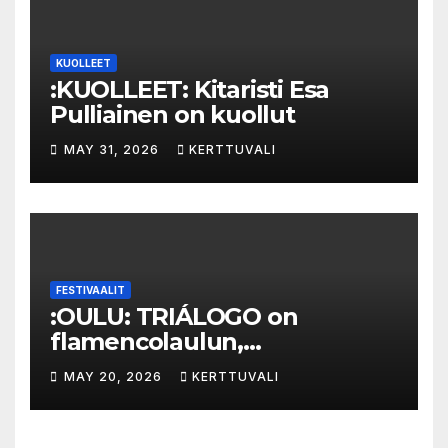
KUOLLEET
:KUOLLEET: Kitaristi Esa
Pulliainen on kuollut
MAY 31, 2026
KERTTUVALI
FESTIVAALIT
:OULU: TRIÁLOGO on
flamencolaulun,
elektronisen musiikin ja
MAY 20, 2026
KERTTUVALI
hylätyn tilan välinen trialogi