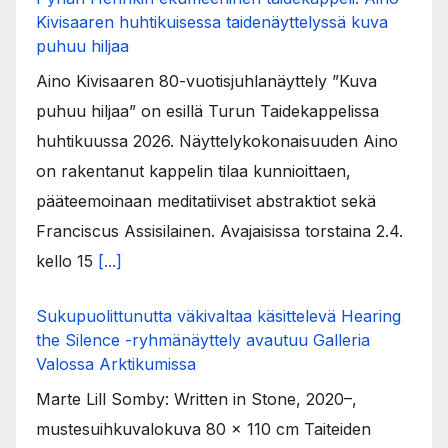
Kivisaaren huhtikuisessa taidenäyttelyssä kuva
puhuu hiljaa
Aino Kivisaaren 80-vuotisjuhlanäyttely ”Kuva
puhuu hiljaa” on esillä Turun Taidekappelissa
huhtikuussa 2026. Näyttelykokonaisuuden Aino
on rakentanut kappelin tilaa kunnioittaen,
pääteemoinaan meditatiiviset abstraktiot sekä
Franciscus Assisilainen. Avajaisissa torstaina 2.4.
kello 15
[...]
Sukupuolittunutta väkivaltaa käsittelevä Hearing
the Silence -ryhmänäyttely avautuu Galleria
Valossa Arktikumissa
Marte Lill Somby: Written in Stone, 2020–,
mustesuihkuvalokuva 80 x 110 cm Taiteiden