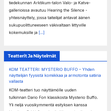
tiedekunnan Arktikum-talon Valo- ja Katve-
gallerioissa avautuu Hearing the Silence -
yhteisnäyttely, jossa taiteilijat antavat äänen
sukupuolittuneeseen väkivaltaan liittyville
kokemuksille ja
[...]
Teatterit Ja Näytelmät
KOM TEATTERI: MYSTERIO BUFFO – Yhden
näyttelijän fyysistä komiikkaa ja armotonta satiiria
vallasta
KOM-teatteri tuo näyttämölle uuden
tulkinnan Dario Fon klassikosta Mysterio Buffo.
Yli neljä vuosikymmentä esityksen kanssa