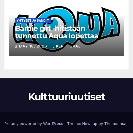
YHTYEET JA BÄNDIT
Barbie girl -hitistään
tunnettu Aqua lopettaa
MAY 18, 2026
KERTTUVALI
Kulttuuriuutiset
Proudly powered by WordPress
|
Theme:
Newsup
by
Themeansar
.