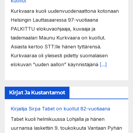
kuollut
Kurkvaara kuoli uudenvuodenaattona kotonaan
Helsingin Lauttasaaressa 97-vuotiaana
PALKITTU elokuvaohjaaja, kuvaaja ja
taidemaalari Maunu Kurkvaara on kuollut.
Asiasta kertoo STT:lle hänen tyttärensä.
Kurkvaaraa oli yleisesti pidetty suomalaisen
elokuvan ”uuden aallon” käynnistäjänä
[...]
Kirjat Ja Kustantamot
Kirjailija Sirpa Tabet on kuollut 82-vuotiaana
Tabet kuoli helmikuussa Lohjalla ja hänen
uurnansa laskettiin 9. toukokuuta Vantaan Pyhän