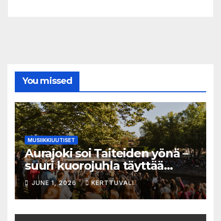
You missed
MUSIIKKIUUTISET
Aurajoki soi Taiteiden yönä –
suuri kuorojuhla täyttää
jokirannan musiikilla
JUNE 1, 2026
KERTTUVALI