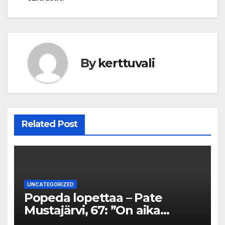
By
kerttuvali
Related Post
UNCATEGORIZED
Popeda lopettaa – Pate
Mustajärvi, 67: ”On aika
miettiä, mitä haluaa tehdä