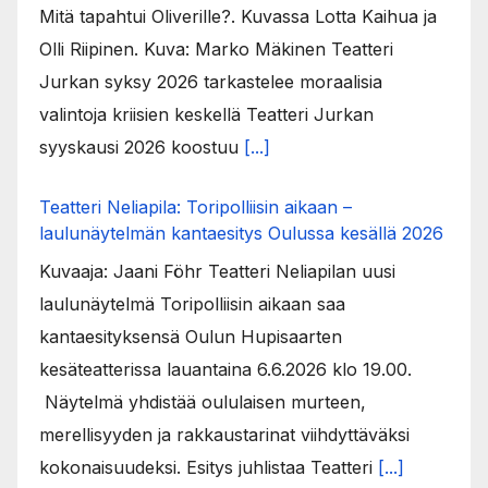
Mitä tapahtui Oliverille?. Kuvassa Lotta Kaihua ja
Olli Riipinen. Kuva: Marko Mäkinen Teatteri
Jurkan syksy 2026 tarkastelee moraalisia
valintoja kriisien keskellä Teatteri Jurkan
syyskausi 2026 koostuu
[...]
Teatteri Neliapila: Toripolliisin aikaan –
laulunäytelmän kantaesitys Oulussa kesällä 2026
Kuvaaja: Jaani Föhr Teatteri Neliapilan uusi
laulunäytelmä Toripolliisin aikaan saa
kantaesityksensä Oulun Hupisaarten
kesäteatterissa lauantaina 6.6.2026 klo 19.00.
Näytelmä yhdistää oululaisen murteen,
merellisyyden ja rakkaustarinat viihdyttäväksi
kokonaisuudeksi. Esitys juhlistaa Teatteri
[...]