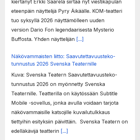
kiertänyt Erkki Saarela siirtää nyt viestikapulan
eteenpäin näyttelijä Pyry Äikäälle. KOM-teatteri
tuo syksyllä 2026 näyttämölleen uuden
version Dario Fon legendaarisesta Mysterio
Buffosta. Yhden näyttelijän
[...]
Näkövammaisten liitto: Saavutettavuusteko-
tunnustus 2026 Svenska Teaternille
Kuva: Svenska Teatern Saavutettavuusteko-
tunnustus 2026 on myönnetty Svenska
Teaternille. Teatterilla on käytössään Subtitle
Mobile -sovellus, jonka avulla voidaan tarjota
näkövammaisille katsojille kuvailutulkkaus
tiettyihin esityksiin päivittäin. Svenska Teatern on
edelläkävijä teatterin
[...]