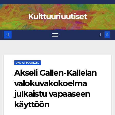
Skip
to
Kulttuuriuutiset
content
UNCATEGORIZED
Akseli Gallen-Kallelan
valokuvakokoelma
julkaistu vapaaseen
käyttöön