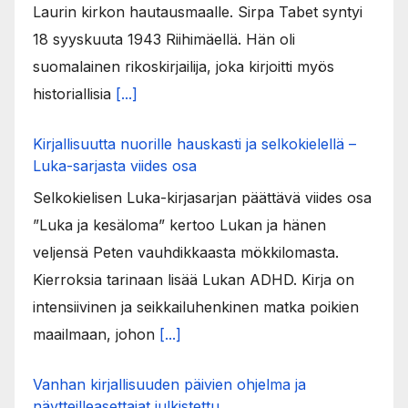
Laurin kirkon hautausmaalle. Sirpa Tabet syntyi
18 syyskuuta 1943 Riihimäellä. Hän oli
suomalainen rikoskirjailija, joka kirjoitti myös
historiallisia
[...]
Kirjallisuutta nuorille hauskasti ja selkokielellä –
Luka-sarjasta viides osa
Selkokielisen Luka-kirjasarjan päättävä viides osa
”Luka ja kesäloma” kertoo Lukan ja hänen
veljensä Peten vauhdikkaasta mökkilomasta.
Kierroksia tarinaan lisää Lukan ADHD. Kirja on
intensiivinen ja seikkailuhenkinen matka poikien
maailmaan, johon
[...]
Vanhan kirjallisuuden päivien ohjelma ja
näytteilleasettajat julkistettu