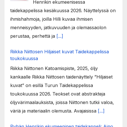
Henrikin ekumeenisessa
taidekappelissa kesäkuussa 2026. Näyttelyssä on
ihmishahmoja, joilla Hilli kuvaa ihmisen
menneisyyden, jatkuvuuden ja olemassaolon
perustaa, perhettä ja
[...]
Riikka Niittosen Hiljaiset kuvat Taidekappelissa
toukokuussa
Riikka Niittonen Katoamispiste, 2025, öljy
kankaalle Riikka Niittosen taidenäyttely ”Hiljaiset
kuvat” on esillä Turun Taidekappelissa
toukokuussa 2026. Teokset ovat abstrakteja
öljyvärimaalauksista, joissa Niittonen tutkii valoa,
väriä ja materiaalin olemusta. Avajaisissa
[...]
Pyhän Henrikin ekumeeninen taidekappeli: Aino