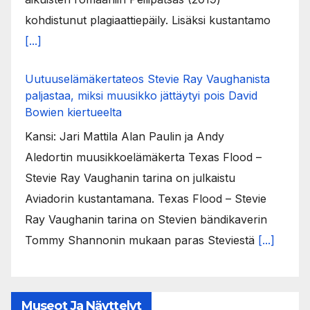
kohdistunut plagiaattiepäily. Lisäksi kustantamo
[...]
Uutuuselämäkertateos Stevie Ray Vaughanista
paljastaa, miksi muusikko jättäytyi pois David
Bowien kiertueelta
Kansi: Jari Mattila Alan Paulin ja Andy
Aledortin muusikkoelämäkerta Texas Flood –
Stevie Ray Vaughanin tarina on julkaistu
Aviadorin kustantamana. Texas Flood – Stevie
Ray Vaughanin tarina on Stevien bändikaverin
Tommy Shannonin mukaan paras Steviestä
[...]
Museot Ja Näyttelyt