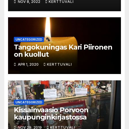
NOV 8, 2022
KERTTUVALI
isona”
UNCATEGORIZED
Tangokuningas Kari Piironen
on kuollut
APR 1, 2020
KERTTUVALI
UNCATEGORIZED
Kissainvaasio Porvoon
kaupunginkirjastossa
NOV 29, 2019
KERTTUVALI