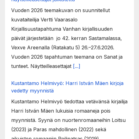
Vuoden 2026 teemakuvan on suunnitellut
kuvataiteilija Vertti Vaarasalo
Kirjallisuustapahtuma Vanhan kirjallisuuden
päivät järjestetään jo 42. kerran Sastamalassa,
Vexve Areenalla (Ratakatu 5) 26.–27.6.2026.
Vuoden 2026 tapahtuman teemana on Sanat ja
tunteet. Näytteilleasettajat
[...]
Kustantamo Helmivyö: Harri István Mäen kirjoja
vedetty myynnistä
Kustantamo Helmivyö tiedottaa vetävänsä kirjailija
Harri István Mäen lukuisia romaaneja pois
myynnistä. Syynä on nuortenromaaneihin Loitsu
(2023) ja Paras mahdollinen (2022) sekä
aikuisten romaaniin Peilipatsas (2019)