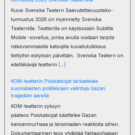
Kuva: Svenska Teatern Saavutettavuusteko-
tunnustus 2026 on myönnetty Svenska
Teaternille. Teatterilla on käytössään Subtitle
Mobile -sovellus, jonka avulla voidaan tarjota
näkövammaisille katsojille kuvailutulkkaus
tiettyihin esityksiin päivittäin. Svenska Teatern on
edelläkävijä teatterin
[...]
KOM-teatterin Poiskatsojat tarkastelee
suomalaisten poliitikkojen valintoja Gazan
tragedian äärellä
KOM-teatterin syksyn
pääteos Poiskatsojat käsittelee Gazan
kansanmurhaaa ja länsimaiden reaktioita siihen.
Dokumentaarinen teos yhdistää faktapohjaisen