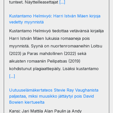
tunteet. Näytteilleasettajat
[...]
Kustantamo Helmivyö: Harri István Mäen kirjoja
vedetty myynnistä
Kustantamo Helmivyö tiedottaa vetävänsä kirjailija
Harri István Mäen lukuisia romaaneja pois
myynnistä. Syynä on nuortenromaaneihin Loitsu
(2023) ja Paras mahdollinen (2022) sekä
aikuisten romaaniin Peilipatsas (2019)
kohdistunut plagiaattiepäily. Lisäksi kustantamo
[...]
Uutuuselämäkertateos Stevie Ray Vaughanista
paljastaa, miksi muusikko jättäytyi pois David
Bowien kiertueelta
Kansi: Jari Mattila Alan Paulin ja Andy