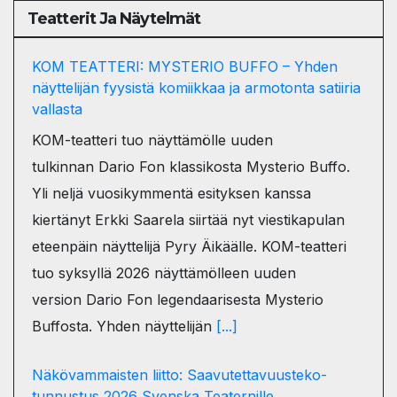
Teatterit Ja Näytelmät
KOM TEATTERI: MYSTERIO BUFFO – Yhden
näyttelijän fyysistä komiikkaa ja armotonta satiiria
vallasta
KOM-teatteri tuo näyttämölle uuden
tulkinnan Dario Fon klassikosta Mysterio Buffo.
Yli neljä vuosikymmentä esityksen kanssa
kiertänyt Erkki Saarela siirtää nyt viestikapulan
eteenpäin näyttelijä Pyry Äikäälle. KOM-teatteri
tuo syksyllä 2026 näyttämölleen uuden
version Dario Fon legendaarisesta Mysterio
Buffosta. Yhden näyttelijän
[...]
Näkövammaisten liitto: Saavutettavuusteko-
tunnustus 2026 Svenska Teaternille