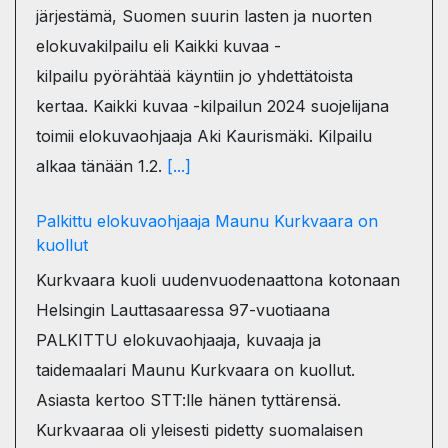
järjestämä, Suomen suurin lasten ja nuorten
elokuvakilpailu eli Kaikki kuvaa -
kilpailu pyörähtää käyntiin jo yhdettätoista
kertaa. Kaikki kuvaa -kilpailun 2024 suojelijana
toimii elokuvaohjaaja Aki Kaurismäki. Kilpailu
alkaa tänään 1.2.
[...]
Palkittu elokuvaohjaaja Maunu Kurkvaara on
kuollut
Kurkvaara kuoli uudenvuodenaattona kotonaan
Helsingin Lauttasaaressa 97-vuotiaana
PALKITTU elokuvaohjaaja, kuvaaja ja
taidemaalari Maunu Kurkvaara on kuollut.
Asiasta kertoo STT:lle hänen tyttärensä.
Kurkvaaraa oli yleisesti pidetty suomalaisen