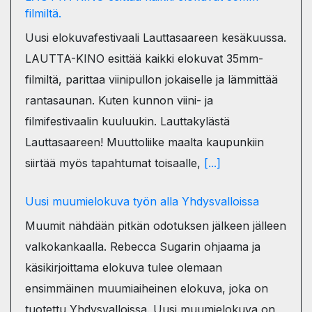
filmiltä.
Uusi elokuvafestivaali Lauttasaareen kesäkuussa.
LAUTTA-KINO esittää kaikki elokuvat 35mm-
filmiltä, parittaa viinipullon jokaiselle ja lämmittää
rantasaunan. Kuten kunnon viini- ja
filmifestivaalin kuuluukin. Lauttakylästä
Lauttasaareen! Muuttoliike maalta kaupunkiin
siirtää myös tapahtumat toisaalle,
[...]
Uusi muumielokuva työn alla Yhdysvalloissa
Muumit nähdään pitkän odotuksen jälkeen jälleen
valkokankaalla. Rebecca Sugarin ohjaama ja
käsikirjoittama elokuva tulee olemaan
ensimmäinen muumiaiheinen elokuva, joka on
tuotettu Yhdysvalloissa. Uusi muumielokuva on