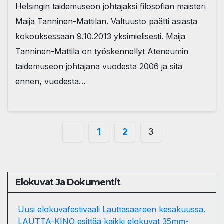
Helsingin taidemuseon johtajaksi filosofian maisteri
Maija Tanninen-Mattilan. Valtuusto päätti asiasta
kokouksessaan 9.10.2013 yksimielisesti. Maija
Tanninen-Mattila on työskennellyt Ateneumin
taidemuseon johtajana vuodesta 2006 ja sitä
ennen, vuodesta…
Posts
1
2
3
pagination
Elokuvat Ja Dokumentit
Uusi elokuvafestivaali Lauttasaareen kesäkuussa.
LAUTTA-KINO esittää kaikki elokuvat 35mm-