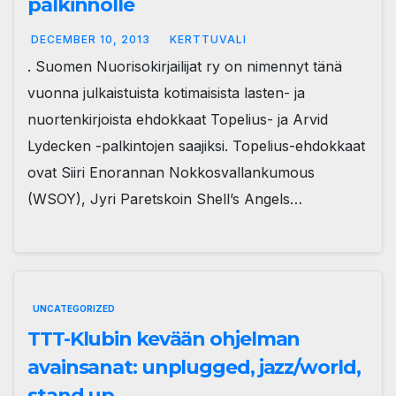
palkinnolle
DECEMBER 10, 2013
KERTTUVALI
. Suomen Nuorisokirjailijat ry on nimennyt tänä
vuonna julkaistuista kotimaisista lasten- ja
nuortenkirjoista ehdokkaat Topelius- ja Arvid
Lydecken -palkintojen saajiksi. Topelius-ehdokkaat
ovat Siiri Enorannan Nokkosvallankumous
(WSOY), Jyri Paretskoin Shell’s Angels…
UNCATEGORIZED
TTT-Klubin kevään ohjelman
avainsanat: unplugged, jazz/world,
stand up