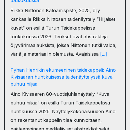
toukokuussa
Riikka Niittonen Katoamispiste, 2025, öljy
kankaalle Riikka Niittosen taidenäyttely ”Hiljaiset
kuvat” on esillä Turun Taidekappelissa
toukokuussa 2026. Teokset ovat abstrakteja
öljyvärimaalauksista, joissa Niittonen tutkii valoa,
väriä ja materiaalin olemusta. Avajaisissa
[...]
Pyhän Henrikin ekumeeninen taidekappeli: Aino
Kivisaaren huhtikuisessa taidenäyttelyssä kuva
puhuu hiljaa
Aino Kivisaaren 80-vuotisjuhlanäyttely ”Kuva
puhuu hiljaa” on esillä Turun Taidekappelissa
huhtikuussa 2026. Näyttelykokonaisuuden Aino
on rakentanut kappelin tilaa kunnioittaen,
pääteemoinaan meditatiiviset abstraktiot sekä