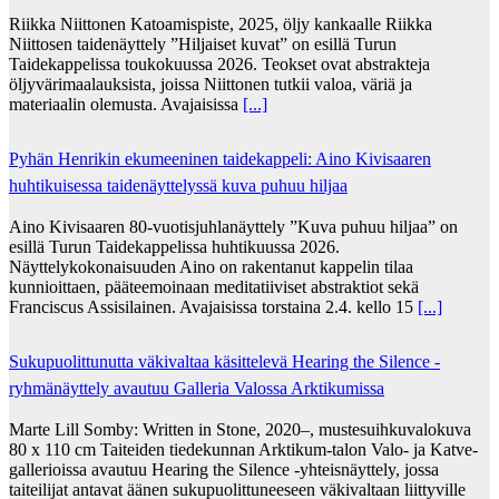
Riikka Niittonen Katoamispiste, 2025, öljy kankaalle Riikka
Niittosen taidenäyttely ”Hiljaiset kuvat” on esillä Turun
Taidekappelissa toukokuussa 2026. Teokset ovat abstrakteja
öljyvärimaalauksista, joissa Niittonen tutkii valoa, väriä ja
materiaalin olemusta. Avajaisissa
[...]
Pyhän Henrikin ekumeeninen taidekappeli: Aino Kivisaaren
huhtikuisessa taidenäyttelyssä kuva puhuu hiljaa
Aino Kivisaaren 80-vuotisjuhlanäyttely ”Kuva puhuu hiljaa” on
esillä Turun Taidekappelissa huhtikuussa 2026.
Näyttelykokonaisuuden Aino on rakentanut kappelin tilaa
kunnioittaen, pääteemoinaan meditatiiviset abstraktiot sekä
Franciscus Assisilainen. Avajaisissa torstaina 2.4. kello 15
[...]
Sukupuolittunutta väkivaltaa käsittelevä Hearing the Silence -
ryhmänäyttely avautuu Galleria Valossa Arktikumissa
Marte Lill Somby: Written in Stone, 2020–, mustesuihkuvalokuva
80 x 110 cm Taiteiden tiedekunnan Arktikum-talon Valo- ja Katve-
gallerioissa avautuu Hearing the Silence -yhteisnäyttely, jossa
taiteilijat antavat äänen sukupuolittuneeseen väkivaltaan liittyville