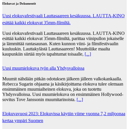
pagination
Elokuvat ja Dokumentit
Uusi elokuvafestivaali Lauttasaareen kesäkuussa. LAUTTA-KINO
esittää kaikki elokuvat 35mm-filmiltä.
Uusi elokuvafestivaali Lauttasaareen kesäkuussa. LAUTTA-KINO
esittää kaikki elokuvat 35mm-filmiltä, parittaa viinipullon jokaiselle
ja lämmittää rantasaunan. Kuten kunnon viini- ja filmifestivaalin
kuuluukin. Lauttakylästä Lauttasaareen! Muuttoliike maalta
kaupunkiin siirtää myös tapahtumat toisaalle,
[...]
Uusi muumielokuva työn alla Yhdysvalloissa
Muumit nähdään pitkän odotuksen jälkeen jälleen valkokankaalla.
Rebecca Sugarin ohjaama ja käsikirjoittama elokuva tulee olemaan
ensimmäinen muumiaiheinen elokuva, joka on tuotettu
Yhdysvalloissa. Uusi muumielokuva on ensimmäinen Hollywood-
sovitus Tove Janssonin muumitarinoista.
[...]
Elokuvavuosi 2023: Elokuvissa käytiin viime vuonna 7,2 miljoonaa
kertaa ympäri Suomen