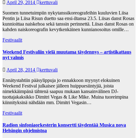
April 29, 2014
kerttuvali
Suomen tunnetuimpiin nykytanssikoreografeihin kuuluvien Liisa
Pentin ja Liisa Risun duetto saa ensi-iltansa 23.5. Liisas danst Rosas
kunnioittaa naiskehoa sekä tanssin perinnettä. Liisas danst Rosas on
kahden naiskoreografin kevytkenkäinen kunnianosoitus omille…
Festivaalit
Weekend Festivaliin vielä muutama täydennys – artistikattaus
nyt valmis
April 28, 2014
kerttuvali
Ennätystahtiin pääsylippuja jo ennakkoon myynyt elokuinen
Weekend Festival julkaisee jälleen huippuesiintyjiä, joista
nimekkäimpänä tähtenä saapuu mukaan kansainvälinen DJ-
tuottajakaksikko Dimitri Vegas & Like Mike. Muina tuoreimpina
kiinnityksinä nähdään mm. Dimitri Vegasin…
Festivaalit
Radion sinfoniaorkesterin konsertti täydentää Musica nova
Helsingin ohjelmistoa