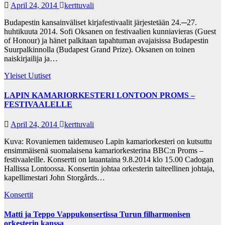
April 24, 2014
kerttuvali
Budapestin kansainväliset kirjafestivaalit järjestetään 24.─27.
huhtikuuta 2014. Sofi Oksanen on festivaalien kunniavieras (Guest
of Honour) ja hänet palkitaan tapahtuman avajaisissa Budapestin
Suurpalkinnolla (Budapest Grand Prize). Oksanen on toinen
naiskirjailija ja…
Yleiset Uutiset
LAPIN KAMARIORKESTERI LONTOON PROMS –
FESTIVAALELLE
April 24, 2014
kerttuvali
Kuva: Rovaniemen taidemuseo Lapin kamariorkesteri on kutsuttu
ensimmäisenä suomalaisena kamariorkesterina BBC:n Proms –
festivaaleille. Konsertti on lauantaina 9.8.2014 klo 15.00 Cadogan
Hallissa Lontoossa. Konsertin johtaa orkesterin taiteellinen johtaja,
kapellimestari John Storgårds…
Konsertit
Matti ja Teppo Vappukonsertissa Turun filharmonisen
orkesterin kanssa