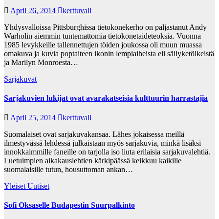
April 26, 2014
kerttuvali
Yhdysvalloissa Pittsburghissa tietokonekerho on paljastanut Andy
Warholin aiemmin tuntemattomia tietokonetaideteoksia. Vuonna
1985 levykkeille tallennettujen töiden joukossa oli muun muassa
omakuva ja kuvia poptaiteen ikonin lempiaiheista eli säilyketölkeistä
ja Marilyn Monroesta…
Sarjakuvat
Sarjakuvien lukijat ovat avarakatseisia kulttuurin harrastajia
April 25, 2014
kerttuvali
Suomalaiset ovat sarjakuvakansaa. Lähes jokaisessa meillä
ilmestyvässä lehdessä julkaistaan myös sarjakuvia, minkä lisäksi
innokkaimmille faneille on tarjolla iso liuta erilaisia sarjakuvalehtiä.
Luetuimpien aikakauslehtien kärkipäässä keikkuu kaikille
suomalaisille tutun, housuttoman ankan…
Yleiset Uutiset
Sofi Oksaselle Budapestin Suurpalkinto