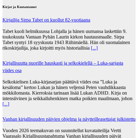
Kirjat ja Kustantamot
Kirjailija Sirpa Tabet on kuollut 82-vuotiaana
Tabet kuoli helmikuussa Lohjalla ja hänen uurnansa laskettiin 9.
toukokuuta Vantaan Pyhän Laurin kirkon hautausmaalle. Sirpa
Tabet syntyi 18 syyskuuta 1943 Riihimäellä. Hän oli suomalainen
rikoskirjailija, joka kirjoitti myös historiallisia
[...]
Kirjallisuutta nuorille hauskasti ja selkokielellä – Luka-sarjasta
viides osa
Selkokielisen Luka-kirjasarjan päättävä viides osa ”Luka ja
kesäloma” kertoo Lukan ja hänen veljensä Peten vauhdikkaasta
mökkilomasta. Kierroksia tarinaan lisää Lukan ADHD. Kirja on
intensiivinen ja seikkailuhenkinen matka poikien maailmaan, johon
[...]
Vanhan kirjallisuuden päivien ohjelma ja näytteilleasettajat julkistettu
Vuoden 2026 teemakuvan on suunnitellut kuvataiteilija Vertti
Vaarasalo Kirjallisuustapahtuma Vanhan kirjallisuuden päivät