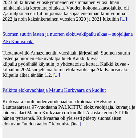
2023 oli kuluvan vuosikymmenen ensimmäinen vuosi ilman
minkäänlaisia koronarajoituksia. Vuoden kokonaiskatsojaluku oli
7,2 miljoonaa eli 1,4 miljoonaa katsojaa enemmän kuin vuonna
2022 ja noin kaksinkertainen vuosien 2020 ja 2021 lukuihin
[...]
Suomen suurin lasten ja nuorten elokuvakilpailu alkaa – suojelijana
Aki Kaurismäki
Tuotantoyhtiö Amazementin vuosittain järjestämä, Suomen suurin
lasten ja nuorten elokuvakilpailu eli Kaikki kuvaa -
kilpailu pyörähtää käyntiin jo yhdettätoista kertaa. Kaikki kuvaa -
kilpailun 2024 suojelijana toimii elokuvaohjaaja Aki Kaurismäki.
Kilpailu alkaa tänään 1.2.
[...]
Palkittu elokuvaohjaaja Maunu Kurkvaara on kuollut
Kurkvaara kuoli uudenvuodenaattona kotonaan Helsingin
Lauttasaaressa 97-vuotiaana PALKITTU elokuvaohjaaja, kuvaaja ja
taidemaalari Maunu Kurkvaara on kuollut. Asiasta kertoo STT:lle
hänen tyttärensä. Kurkvaaraa oli yleisesti pidetty suomalaisen
elokuvan ”uuden aallon” käynnistäjänä
[...]