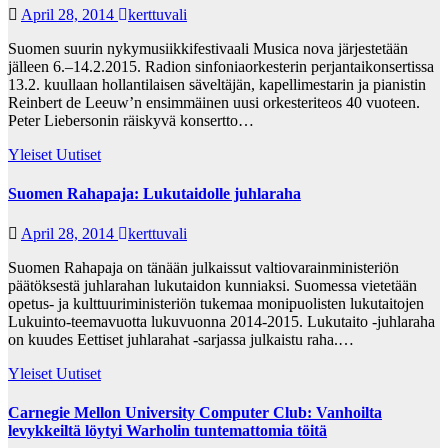
April 28, 2014
kerttuvali
Suomen suurin nykymusiikkifestivaali Musica nova järjestetään
jälleen 6.–14.2.2015. Radion sinfoniaorkesterin perjantaikonsertissa
13.2. kuullaan hollantilaisen säveltäjän, kapellimestarin ja pianistin
Reinbert de Leeuw’n ensimmäinen uusi orkesteriteos 40 vuoteen.
Peter Liebersonin räiskyvä konsertto…
Yleiset Uutiset
Suomen Rahapaja: Lukutaidolle juhlaraha
April 28, 2014
kerttuvali
Suomen Rahapaja on tänään julkaissut valtiovarainministeriön
päätöksestä juhlarahan lukutaidon kunniaksi. Suomessa vietetään
opetus- ja kulttuuriministeriön tukemaa monipuolisten lukutaitojen
Lukuinto-teemavuotta lukuvuonna 2014-2015. Lukutaito -juhlaraha
on kuudes Eettiset juhlarahat -sarjassa julkaistu raha.…
Yleiset Uutiset
Carnegie Mellon University Computer Club: Vanhoilta
levykkeiltä löytyi Warholin tuntemattomia töitä