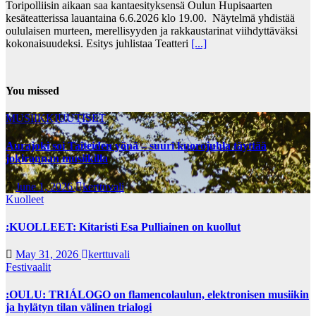
Toripolliisin aikaan saa kantaesityksensä Oulun Hupisaarten
kesäteatterissa lauantaina 6.6.2026 klo 19.00. Näytelmä yhdistää
oululaisen murteen, merellisyyden ja rakkaustarinat viihdyttäväksi
kokonaisuudeksi. Esitys juhlistaa Teatteri
[...]
You missed
MUSIIKKIUUTISET
Aurajoki soi Taiteiden yönä – suuri kuorojuhla täyttää
jokirannan musiikilla
June 1, 2026
kerttuvali
Kuolleet
:KUOLLEET: Kitaristi Esa Pulliainen on kuollut
May 31, 2026
kerttuvali
Festivaalit
:OULU: TRIÁLOGO on flamencolaulun, elektronisen musiikin
ja hylätyn tilan välinen trialogi