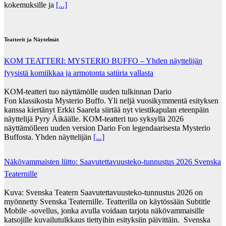
kokemuksille ja
[...]
Teatterit ja Näytelmät
KOM TEATTERI: MYSTERIO BUFFO – Yhden näyttelijän
fyysistä komiikkaa ja armotonta satiiria vallasta
KOM-teatteri tuo näyttämölle uuden tulkinnan Dario
Fon klassikosta Mysterio Buffo. Yli neljä vuosikymmentä esityksen
kanssa kiertänyt Erkki Saarela siirtää nyt viestikapulan eteenpäin
näyttelijä Pyry Äikäälle. KOM-teatteri tuo syksyllä 2026
näyttämölleen uuden version Dario Fon legendaarisesta Mysterio
Buffosta. Yhden näyttelijän
[...]
Näkövammaisten liitto: Saavutettavuusteko-tunnustus 2026 Svenska
Teaternille
Kuva: Svenska Teatern Saavutettavuusteko-tunnustus 2026 on
myönnetty Svenska Teaternille. Teatterilla on käytössään Subtitle
Mobile -sovellus, jonka avulla voidaan tarjota näkövammaisille
katsojille kuvailutulkkaus tiettyihin esityksiin päivittäin. Svenska