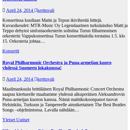
April 24, 2014
kerttuvali
Konsertissa kuullaan Matin ja Tepon ikivihreitä hittejä.
Kuvaoikeudet: MTR-Music Oy Legendaarinen turkulaisduo Matti ja
Teppo debytoi sinfoniaorkesterin solistina Turun filharmonisen
orkesterin Vappukonsertissa Turun konserttitalolla torstaina 1.5. klo
15. Orkesteria johtaa…
Konsertit
Royal Philharmonic Orchestra ja Puna-armeijan kuoro
yhdessä Suomeen lokakuussa!
April 24, 2014
kerttuvali
Maailmankuulu brittiläinen Royal Philharmonic Concert Orchestra
saapuu kiertueelle maahamme yhdessä alkuperäisen Aleksandrovin
Puna-armeijan kuoron kanssa. Nämä mahtikokoonpanot tuovat
Helsinkiin, Turkuun ja Tampereelle ainutkertaisen The Best Beatles
Songs –ohjelmistonsa. Lavalla nähdään…
Yleiset Uutiset