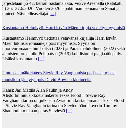
järjestetään jo 42. kerran Sastamalassa, Vexve Areenalla (Ratakatu
5) 26.–27.6.2026. Vuoden 2026 tapahtuman teemana on Sanat ja
tunteet. Näytteilleasettajat
[...]
Kustantamo Helmivyö: Harri István Mäen kirjoja vedetty myynnistä
Kustantamo Helmivyö tiedottaa vetävänsä kirjailija Harri István
Mäen lukuisia romaaneja pois myynnistä. Syynä on
nuortenromaaneihin Loitsu (2023) ja Paras mahdollinen (2022) sekä
aikuisten romaaniin Peilipatsas (2019) kohdistunut plagiaattiepäily.
Lisäksi kustantamo
[...]
Uutuuselämäkertateos Stevie Ray Vaughanista paljastaa, miksi
muusikko jättäytyi pois David Bowien kiertueelta
Kansi: Jari Mattila Alan Paulin ja Andy
Aledortin muusikkoelämäkerta Texas Flood – Stevie Ray
Vaughanin tarina on julkaistu Aviadorin kustantamana. Texas Flood
– Stevie Ray Vaughanin tarina on Stevien bändikaverin Tommy
Shannonin mukaan paras Steviestä
[...]