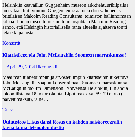
Helsinkiin kaavaillun Guggenheim-museon arkkitehtuurikilpailua
luotsataan brittivoimin. Guggenheim-säätiö kertoo valinneensa
brittiläisen Malcolm Reading Consultants -toimiston hallinnoimaan
kilpaa. Lontoolaisen toimiston toimitusjohtaja Malcolm Reading
sanoo, että Helsingin historiallisella ranta-alueella sijaitseva tontti
tekee kilpailusta…
Konsertit
Kitaristilegenda John McLaughlin Suomeen marraskuussa!
April 29, 2014
kerttuvali
Maailman tunnetuimpiin ja arvostetuimpiin kitaristeihin lukeutuva
John McLaughlin saapuu konsertoimaan Suomeen marraskuussa.
McLaughlin tuo 4th Dimension –yhtyeensä Helsinkiin, Finlandia-
taloon tiistaina 18. marraskuuta. Liput maksavat 59–79 euroa (+
palvelumaksut), ja ne…
Tanssi
Uutuusteos Liisas danst Rosas on kahden naiskoreografin
kuvia kumartelematon duetto