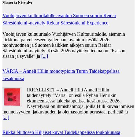
Museot ja Näyttelyt
Vuohijärven kulttuuritalolle avautuu Suomen suurin Reidar
Särestöniemi -näyttely Reidar Särestöniemi Experience
Vuohijärven kulttuuritalo Vuohijärven Kulttuuritalolle, aiemmin
kirkkona palvelleeseen galleriaan, avautuu kesällä 2026
monivuotinen ja Suomen kaikkien aikojen suurin Reidar
Särestöniemi -näyttely. Kesän 2026 näyttelyn teema on ”Katson
sisään ja syvälle” ja
[...]
VÄRIÄ – Anneli Hillin monotypioita Turun Taidekappelissa
kesäkuussa
IRRALLISET – Anneli Hilli Anneli Hillin
taidenäyttely ”Väriä” on esillä Pyhän Henrikin
ekumeenisessa taidekappelissa kesäkuussa 2026.
Näyttelyssä on ihmishahmoja, joilla Hilli kuvaa ihmisen
menneisyyden, jatkuvuuden ja olemassaolon perustaa, perhettä ja
[...]
Riikka Niittosen Hiljaiset kuvat Taidekappelissa toukokuussa