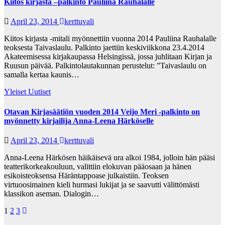
Kiitos kirjasta –palkinto Pauliina Rauhalalle
April 23, 2014
kerttuvali
Kiitos kirjasta -mitali myönnettiin vuonna 2014 Pauliina Rauhalalle
teoksesta Taivaslaulu. Palkinto jaettiin keskiviikkona 23.4.2014
Akateemisessa kirjakaupassa Helsingissä, jossa juhlitaan Kirjan ja
Ruusun päivää. Palkintolautakunnan perustelut: ”Taivaslaulu on
samalla kertaa kaunis…
Yleiset Uutiset
Otavan Kirjasäätiön vuoden 2014 Veijo Meri -palkinto on
myönnetty kirjailija Anna-Leena Härköselle
April 23, 2014
kerttuvali
Anna-Leena Härkösen häikäisevä ura alkoi 1984, jolloin hän pääsi
teatterikorkeakouluun, valittiin elokuvan pääosaan ja hänen
esikoisteoksensa Häräntappoase julkaistiin. Teoksen
virtuoosimainen kieli hurmasi lukijat ja se saavutti välittömästi
klassikon aseman. Dialogin…
Posts
1
2
3