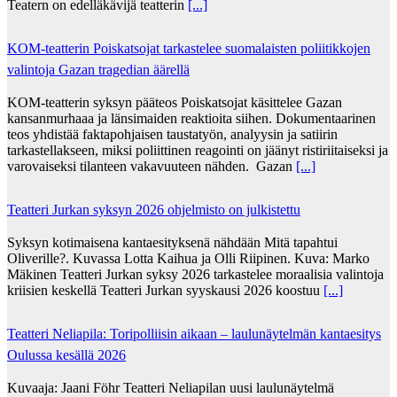
Teatern on edelläkävijä teatterin
[...]
KOM-teatterin Poiskatsojat tarkastelee suomalaisten poliitikkojen
valintoja Gazan tragedian äärellä
KOM-teatterin syksyn pääteos Poiskatsojat käsittelee Gazan
kansanmurhaaa ja länsimaiden reaktioita siihen. Dokumentaarinen
teos yhdistää faktapohjaisen taustatyön, analyysin ja satiirin
tarkastellakseen, miksi poliittinen reagointi on jäänyt ristiriitaiseksi ja
varovaiseksi tilanteen vakavuuteen nähden. Gazan
[...]
Teatteri Jurkan syksyn 2026 ohjelmisto on julkistettu
Syksyn kotimaisena kantaesityksenä nähdään Mitä tapahtui
Oliverille?. Kuvassa Lotta Kaihua ja Olli Riipinen. Kuva: Marko
Mäkinen Teatteri Jurkan syksy 2026 tarkastelee moraalisia valintoja
kriisien keskellä Teatteri Jurkan syyskausi 2026 koostuu
[...]
Teatteri Neliapila: Toripolliisin aikaan – laulunäytelmän kantaesitys
Oulussa kesällä 2026
Kuvaaja: Jaani Föhr Teatteri Neliapilan uusi laulunäytelmä