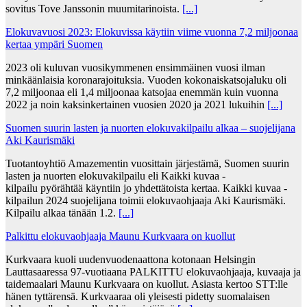
sovitus Tove Janssonin muumitarinoista.
[...]
Elokuvavuosi 2023: Elokuvissa käytiin viime vuonna 7,2 miljoonaa
kertaa ympäri Suomen
2023 oli kuluvan vuosikymmenen ensimmäinen vuosi ilman
minkäänlaisia koronarajoituksia. Vuoden kokonaiskatsojaluku oli
7,2 miljoonaa eli 1,4 miljoonaa katsojaa enemmän kuin vuonna
2022 ja noin kaksinkertainen vuosien 2020 ja 2021 lukuihin
[...]
Suomen suurin lasten ja nuorten elokuvakilpailu alkaa – suojelijana
Aki Kaurismäki
Tuotantoyhtiö Amazementin vuosittain järjestämä, Suomen suurin
lasten ja nuorten elokuvakilpailu eli Kaikki kuvaa -
kilpailu pyörähtää käyntiin jo yhdettätoista kertaa. Kaikki kuvaa -
kilpailun 2024 suojelijana toimii elokuvaohjaaja Aki Kaurismäki.
Kilpailu alkaa tänään 1.2.
[...]
Palkittu elokuvaohjaaja Maunu Kurkvaara on kuollut
Kurkvaara kuoli uudenvuodenaattona kotonaan Helsingin
Lauttasaaressa 97-vuotiaana PALKITTU elokuvaohjaaja, kuvaaja ja
taidemaalari Maunu Kurkvaara on kuollut. Asiasta kertoo STT:lle
hänen tyttärensä. Kurkvaaraa oli yleisesti pidetty suomalaisen