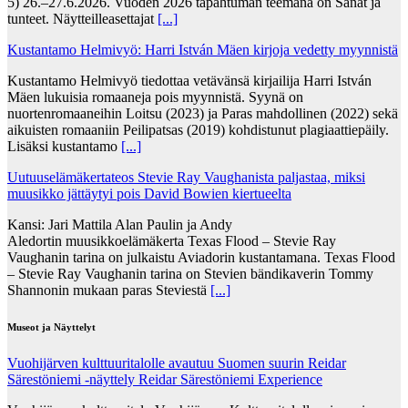
5) 26.–27.6.2026. Vuoden 2026 tapahtuman teemana on Sanat ja
tunteet. Näytteilleasettajat
[...]
Kustantamo Helmivyö: Harri István Mäen kirjoja vedetty myynnistä
Kustantamo Helmivyö tiedottaa vetävänsä kirjailija Harri István
Mäen lukuisia romaaneja pois myynnistä. Syynä on
nuortenromaaneihin Loitsu (2023) ja Paras mahdollinen (2022) sekä
aikuisten romaaniin Peilipatsas (2019) kohdistunut plagiaattiepäily.
Lisäksi kustantamo
[...]
Uutuuselämäkertateos Stevie Ray Vaughanista paljastaa, miksi
muusikko jättäytyi pois David Bowien kiertueelta
Kansi: Jari Mattila Alan Paulin ja Andy
Aledortin muusikkoelämäkerta Texas Flood – Stevie Ray
Vaughanin tarina on julkaistu Aviadorin kustantamana. Texas Flood
– Stevie Ray Vaughanin tarina on Stevien bändikaverin Tommy
Shannonin mukaan paras Steviestä
[...]
Museot ja Näyttelyt
Vuohijärven kulttuuritalolle avautuu Suomen suurin Reidar
Särestöniemi -näyttely Reidar Särestöniemi Experience