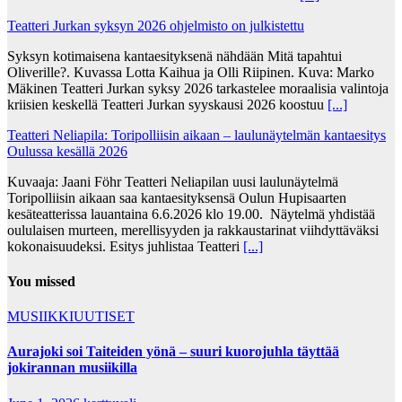
Teatteri Jurkan syksyn 2026 ohjelmisto on julkistettu
Syksyn kotimaisena kantaesityksenä nähdään Mitä tapahtui
Oliverille?. Kuvassa Lotta Kaihua ja Olli Riipinen. Kuva: Marko
Mäkinen Teatteri Jurkan syksy 2026 tarkastelee moraalisia valintoja
kriisien keskellä Teatteri Jurkan syyskausi 2026 koostuu
[...]
Teatteri Neliapila: Toripolliisin aikaan – laulunäytelmän kantaesitys
Oulussa kesällä 2026
Kuvaaja: Jaani Föhr Teatteri Neliapilan uusi laulunäytelmä
Toripolliisin aikaan saa kantaesityksensä Oulun Hupisaarten
kesäteatterissa lauantaina 6.6.2026 klo 19.00. Näytelmä yhdistää
oululaisen murteen, merellisyyden ja rakkaustarinat viihdyttäväksi
kokonaisuudeksi. Esitys juhlistaa Teatteri
[...]
You missed
MUSIIKKIUUTISET
Aurajoki soi Taiteiden yönä – suuri kuorojuhla täyttää
jokirannan musiikilla