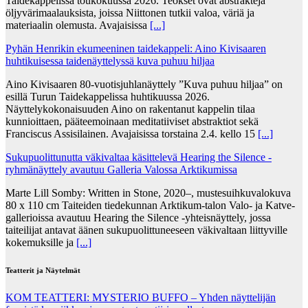
Taidekappelissa toukokuussa 2026. Teokset ovat abstrakteja
öljyvärimaalauksista, joissa Niittonen tutkii valoa, väriä ja
materiaalin olemusta. Avajaisissa
[...]
Pyhän Henrikin ekumeeninen taidekappeli: Aino Kivisaaren
huhtikuisessa taidenäyttelyssä kuva puhuu hiljaa
Aino Kivisaaren 80-vuotisjuhlanäyttely ”Kuva puhuu hiljaa” on
esillä Turun Taidekappelissa huhtikuussa 2026.
Näyttelykokonaisuuden Aino on rakentanut kappelin tilaa
kunnioittaen, pääteemoinaan meditatiiviset abstraktiot sekä
Franciscus Assisilainen. Avajaisissa torstaina 2.4. kello 15
[...]
Sukupuolittunutta väkivaltaa käsittelevä Hearing the Silence -
ryhmänäyttely avautuu Galleria Valossa Arktikumissa
Marte Lill Somby: Written in Stone, 2020–, mustesuihkuvalokuva
80 x 110 cm Taiteiden tiedekunnan Arktikum-talon Valo- ja Katve-
gallerioissa avautuu Hearing the Silence -yhteisnäyttely, jossa
taiteilijat antavat äänen sukupuolittuneeseen väkivaltaan liittyville
kokemuksille ja
[...]
Teatterit ja Näytelmät
KOM TEATTERI: MYSTERIO BUFFO – Yhden näyttelijän