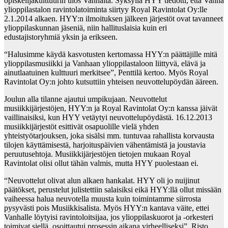
opiskelijakulttuurin ulos Vanhalta. Syksyllä HYY tiedotti, että Vanha
ylioppilastalon ravintolatoiminta siirtyy Royal Ravintolat Oy:lle
2.1.2014 alkaen. HYY:n ilmoituksen jälkeen järjestöt ovat tavanneet
ylioppilaskunnan jäseniä, niin hallituslaisia kuin eri
edustajistoryhmiä yksin ja erikseen.
“Halusimme käydä kasvotusten kertomassa HYY:n päättäjille mitä
ylioppilasmusiikki ja Vanhaan ylioppilastaloon liittyvä, elävä ja
ainutlaatuinen kulttuuri merkitsee”, Penttilä kertoo. Myös Royal
Ravintolat Oy:n johto kutsuttiin yhteisen neuvottelupöydän ääreen.
Joulun alla tilanne ajautui umpikujaan. Neuvottelut
musiikkijärjestöjen, HYY:n ja Royal Ravintolat Oy:n kanssa jäivät
vaillinaisiksi, kun HYY vetäytyi neuvottelupöydästä. 16.12.2013
musiikkijärjestöt esittivät osapuolille vielä yhden
yhteistyötarjouksen, joka sisälsi mm. tuntuvaa rahallista korvausta
tilojen käyttämisestä, harjoituspäivien vähentämistä ja joustavia
peruutusehtoja. Musiikkijärjestöjen tietojen mukaan Royal
Ravintolat olisi ollut tähän valmis, mutta HYY puolestaan ei.
“Neuvottelut olivat alun alkaen hankalat. HYY oli jo nuijinut
päätökset, perustelut julistettiin salaisiksi eikä HYY:llä ollut missään
vaiheessa halua neuvotella muusta kuin toimintamme siirrosta
pysyvästi pois Musiikkisalista. Myös HYY:n kantava väite, ettei
Vanhalle löytyisi ravintoloitsijaa, jos ylioppilaskuorot ja -orkesteri
toimivat siellä, osoittautui prosessin aikana virheelliseksi”, Risto