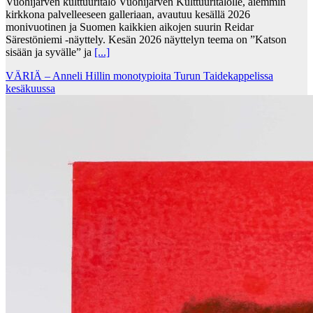
Vuohijärven kulttuuritalo Vuohijärven Kulttuuritalolle, aiemmin
kirkkona palvelleeseen galleriaan, avautuu kesällä 2026
monivuotinen ja Suomen kaikkien aikojen suurin Reidar
Särestöniemi -näyttely. Kesän 2026 näyttelyn teema on ”Katson
sisään ja syvälle” ja
[...]
VÄRIÄ – Anneli Hillin monotypioita Turun Taidekappelissa
kesäkuussa