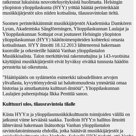
ratkennut lukuisista neuvotteluyrityksistä huolimatta. Helsingin
yliopiston ylioppilaskunta (HYY) yrittää häätää perinteikkäät
musiikkijärjestöt ulos niiden kotisalista, tilausravintolan tieltä.
Suomen perinteikkäimmät musiikkijärjestöt Akademiska Damkören
Lyran, Akademiska Sångföreningen, Ylioppilaskunnan Laulajat ja
Ylioppilaskunnan Soittajat ovat joutuneet Helsingin yliopiston
ylioppilaskunnan (HYY) häätötoimenpiteiden kohteeksi omasta
kotisalistaan. HYY ilmoitti 18.12.2013 lähteneensä hakemaan
kuoroille ja orkesterille häätöä Vanhan ylioppilastalon
Musiikkisalista. Talon merkittävinä rakennuttajina ja 143-vuotisina
käyttäjinä musiikkijärjestöt eivät hyväksy eivätkä tunnusta häädön
perusteita tai oikeutusta.
”Häätöpäätös on sydämetön esimerkki taloudellisten arvojen
ylivallasta, kyvyttömyydestä tai haluttomuudesta ymmärtää omaa
historiaa ja ainutlaatuista kulttuuri-ilmiötä”, Ylioppilaskunnan
Laulajien puheenjohtaja Ilkka Penttilä sanoo.
Kulttuuri ulos, tilausravintola tilalle
Kiista HYY:n ja ylioppilasmusiikkikulttuurin toimijoiden välillä on
jatkunut viime keväästä saakka. Tuolloin HYY:n hallitus ilmoitti
lähtevänsä hakemaan lisätuottoja Vanhan ylioppilastalon
ravintolatoiminnasta ehdoilla, jotka häätävät musiikkijärjestöt ja