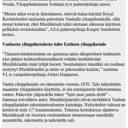
Vesala, Ylioppilaskunnan Soittajat ry:n puheenjohtaja sanoo.
“Monet tahot ovat jo ilmoittaneet, etteivät halua käyttää Royal
Ravintoloiden tarjoamia palveluita Vanhalla ylioppilastalolla, sillä
monet kokevat, ettei Musiikkisali tulisi olemaan oikeassa käytössä
pelkkänä ravintolasalina”, AS:n puheenjohtaja Kasper Sundström
kertoo.
Vanhasta ylioppilastalosta tulee Entinen ylioppilastalo
”Tilausravintolatoiminta on ajamassa talon alkuperäisen kulttuurin
ulos jättäen kulttuurihistoriallisesti erittäin merkittävään
Musiikkisaliin enää tyhjät kuoret. Suomalainen musiikki on osaltaan
syntynyt Musiikkisaliin ja sinne se jatkossakin kuuluu,” summaa
YL:n varapuheenjohtaja Aleksi Haapanen.
Vanha ylioppilastalo on rakennettu vuonna 1870. Talo lahjoitettiin
maamme ylioppilaiden käyttöön, ei siis ensisijaisesti liiketoimintaa
varten. Pääovien yläpuolella lukee “Spei suae patria dedit” –
Isänmaa toivoilleen antoi. Musiikkijärjestöt olivat merkittävä Vanhan
ylioppilastalon rakentamisrahaston kartuttaja. Nykytiedon valossa ne
keräsivät noin 1/7 kustannuksista. Toisessa kerroksessa sijaitseva
Musiikkisali on Suomen ensimmäinen nimenomaan musiikille
suunniteltu, rakennettu ja tarkoitettu sali.