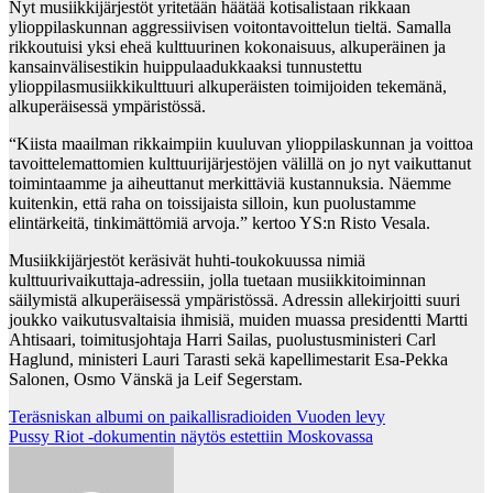
Nyt musiikkijärjestöt yritetään häätää kotisalistaan rikkaan
ylioppilaskunnan aggressiivisen voitontavoittelun tieltä. Samalla
rikkoutuisi yksi eheä kulttuurinen kokonaisuus, alkuperäinen ja
kansainvälisestikin huippulaadukkaaksi tunnustettu
ylioppilasmusiikkikulttuuri alkuperäisten toimijoiden tekemänä,
alkuperäisessä ympäristössä.
“Kiista maailman rikkaimpiin kuuluvan ylioppilaskunnan ja voittoa
tavoittelemattomien kulttuurijärjestöjen välillä on jo nyt vaikuttanut
toimintaamme ja aiheuttanut merkittäviä kustannuksia. Näemme
kuitenkin, että raha on toissijaista silloin, kun puolustamme
elintärkeitä, tinkimättömiä arvoja.” kertoo YS:n Risto Vesala.
Musiikkijärjestöt keräsivät huhti-toukokuussa nimiä
kulttuurivaikuttaja-adressiin, jolla tuetaan musiikkitoiminnan
säilymistä alkuperäisessä ympäristössä. Adressin allekirjoitti suuri
joukko vaikutusvaltaisia ihmisiä, muiden muassa presidentti Martti
Ahtisaari, toimitusjohtaja Harri Sailas, puolustusministeri Carl
Haglund, ministeri Lauri Tarasti sekä kapellimestarit Esa-Pekka
Salonen, Osmo Vänskä ja Leif Segerstam.
Post
Teräsniskan albumi on paikallisradioiden Vuoden levy
Pussy Riot -dokumentin näytös estettiin Moskovassa
navigation