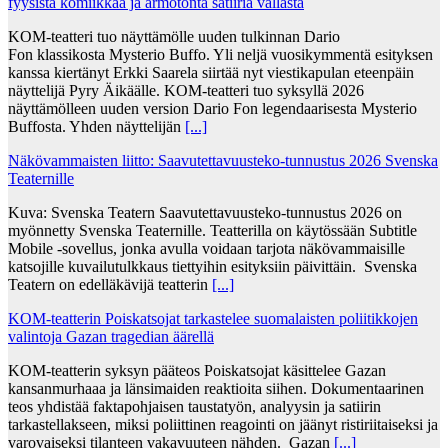
fyysistä komiikkaa ja armotonta satiiria vallasta
KOM-teatteri tuo näyttämölle uuden tulkinnan Dario
Fon klassikosta Mysterio Buffo. Yli neljä vuosikymmentä esityksen
kanssa kiertänyt Erkki Saarela siirtää nyt viestikapulan eteenpäin
näyttelijä Pyry Äikäälle. KOM-teatteri tuo syksyllä 2026
näyttämölleen uuden version Dario Fon legendaarisesta Mysterio
Buffosta. Yhden näyttelijän
[...]
Näkövammaisten liitto: Saavutettavuusteko-tunnustus 2026 Svenska
Teaternille
Kuva: Svenska Teatern Saavutettavuusteko-tunnustus 2026 on
myönnetty Svenska Teaternille. Teatterilla on käytössään Subtitle
Mobile -sovellus, jonka avulla voidaan tarjota näkövammaisille
katsojille kuvailutulkkaus tiettyihin esityksiin päivittäin. Svenska
Teatern on edelläkävijä teatterin
[...]
KOM-teatterin Poiskatsojat tarkastelee suomalaisten poliitikkojen
valintoja Gazan tragedian äärellä
KOM-teatterin syksyn pääteos Poiskatsojat käsittelee Gazan
kansanmurhaaa ja länsimaiden reaktioita siihen. Dokumentaarinen
teos yhdistää faktapohjaisen taustatyön, analyysin ja satiirin
tarkastellakseen, miksi poliittinen reagointi on jäänyt ristiriitaiseksi ja
varovaiseksi tilanteen vakavuuteen nähden. Gazan
[...]