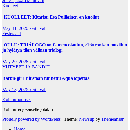
June 1, 2026
kerttuvali
Kuolleet
:KUOLLEET: Kitaristi Esa Pulliainen on kuollut
May 31, 2026
kerttuvali
Festivaalit
:OULU: TRIÁLOGO on flamencolaulun, elektronisen musiikin
ja hylätyn tilan välinen trialogi
May 20, 2026
kerttuvali
YHTYEET JA BÄNDIT
Barbie girl -hitistään tunnettu Aqua lopettaa
May 18, 2026
kerttuvali
Kulttuuriuutiset
Kulttuuria jokaiselle jotakin
Proudly powered by WordPress
|
Theme:
Newsup
by
Themeansar
.
Home