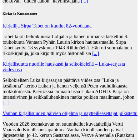
elokuvan ”uuden aallon” käynnistäjänä
[...]
Kirjat ja Kustantamot
Kirjailija Sirpa Tabet on kuollut 82-vuotiaana
Tabet kuoli helmikuussa Lohjalla ja hänen uurnansa laskettiin 9.
toukokuuta Vantaan Pyhän Laurin kirkon hautausmaalle. Sirpa
Tabet syntyi 18 syyskuuta 1943 Riihimäellä. Hän oli suomalainen
rikoskirjailija, joka kirjoitti myös historiallisia
[...]
Kirjallisuutta nuorille hauskasti ja selkokielellä – Luka-sarjasta
viides osa
Selkokielisen Luka-kirjasarjan päättävä viides osa ”Luka ja
kesäloma” kertoo Lukan ja hänen veljensä Peten vauhdikkaasta
mökkilomasta. Kierroksia tarinaan lisää Lukan ADHD. Kirja on
intensiivinen ja seikkailuhenkinen matka poikien maailmaan, johon
[...]
Vanhan kirjallisuuden päivien ohjelma ja näytteilleasettajat julkistettu
Vuoden 2026 teemakuvan on suunnitellut kuvataiteilija Vertti
Vaarasalo Kirjallisuustapahtuma Vanhan kirjallisuuden päivät
järjestetään jo 42. kerran Sastamalassa, Vexve Areenalla (Ratakatu