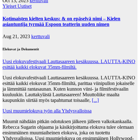
Oct 13, 2023
kerttuvali
Yleiset Uutiset
Kotimaisten kielten keskus: & on epäselvä nimi – Kielen
asiantuntija tyrmää Espoon teatterin uuden nimen
Aug 21, 2023
kerttuvali
Elokuvat ja Dokumentit
Uusi elokuvafestivaali Lauttasaareen kesäkuussa. LAUTTA-KINO
esittää kaikki elokuvat 35mm-filmiltä.
Uusi elokuvafestivaali Lauttasaareen kesäkuussa. LAUTTA-KINO
esittää kaikki elokuvat 35mm-filmiltä, parittaa viinipullon jokaiselle
ja lämmittää rantasaunan. Kuten kunnon viini- ja filmifestivaalin
kuuluukin. Lauttakylästä Lauttasaareen! Muuttoliike maalta
kaupunkiin siirtää myös tapahtumat toisaalle,
[...]
Uusi muumielokuva työn alla Yhdysvalloissa
Muumit nähdään pitkän odotuksen jälkeen jälleen valkokankaalla.
Rebecca Sugarin ohjaama ja käsikirjoittama elokuva tulee olemaan
ensimmäinen muumiaiheinen elokuva, joka on tuotettu
Yhdysvalloissa. Uusi muumielokuva on ensimmäinen Hollywood-