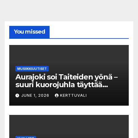
You missed
MUSIIKKIUUTISET
Aurajoki soi Taiteiden yönä –
suuri kuorojuhla täyttää
jokirannan musiikilla
JUNE 1, 2026
KERTTUVALI