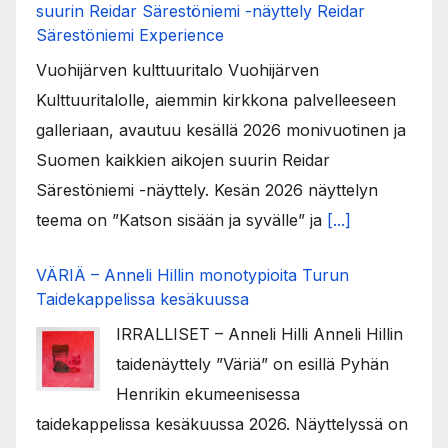
suurin Reidar Särestöniemi -näyttely Reidar
Särestöniemi Experience
Vuohijärven kulttuuritalo Vuohijärven
Kulttuuritalolle, aiemmin kirkkona palvelleeseen
galleriaan, avautuu kesällä 2026 monivuotinen ja
Suomen kaikkien aikojen suurin Reidar
Särestöniemi -näyttely. Kesän 2026 näyttelyn
teema on ”Katson sisään ja syvälle” ja
[...]
VÄRIÄ – Anneli Hillin monotypioita Turun
Taidekappelissa kesäkuussa
IRRALLISET – Anneli Hilli Anneli Hillin
taidenäyttely ”Väriä” on esillä Pyhän
Henrikin ekumeenisessa
taidekappelissa kesäkuussa 2026. Näyttelyssä on