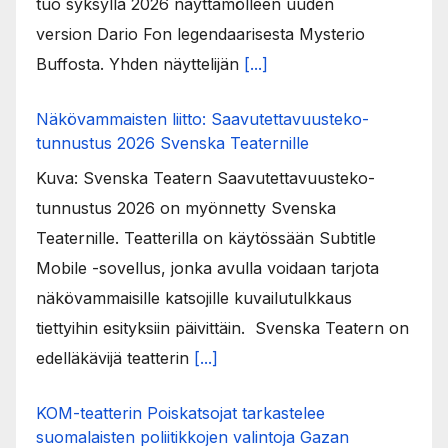
tuo syksyllä 2026 näyttämölleen uuden
version Dario Fon legendaarisesta Mysterio
Buffosta. Yhden näyttelijän
[...]
Näkövammaisten liitto: Saavutettavuusteko-
tunnustus 2026 Svenska Teaternille
Kuva: Svenska Teatern Saavutettavuusteko-
tunnustus 2026 on myönnetty Svenska
Teaternille. Teatterilla on käytössään Subtitle
Mobile -sovellus, jonka avulla voidaan tarjota
näkövammaisille katsojille kuvailutulkkaus
tiettyihin esityksiin päivittäin. Svenska Teatern on
edelläkävijä teatterin
[...]
KOM-teatterin Poiskatsojat tarkastelee
suomalaisten poliitikkojen valintoja Gazan