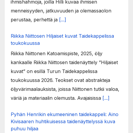
ihmishahmoja, joilla Hilli kuvaa ihmisen
menneisyyden, jatkuvuuden ja olemassaolon
perustaa, perhettä ja
[...]
Riikka Niittosen Hiljaiset kuvat Taidekappelissa
toukokuussa
Riikka Niittonen Katoamispiste, 2025, öljy
kankaalle Riikka Niittosen taidenäyttely ”Hiljaiset
kuvat” on esillä Turun Taidekappelissa
toukokuussa 2026. Teokset ovat abstrakteja
öljyvärimaalauksista, joissa Niittonen tutkii valoa,
väriä ja materiaalin olemusta. Avajaisissa
[...]
Pyhän Henrikin ekumeeninen taidekappeli: Aino
Kivisaaren huhtikuisessa taidenäyttelyssä kuva
puhuu hiljaa