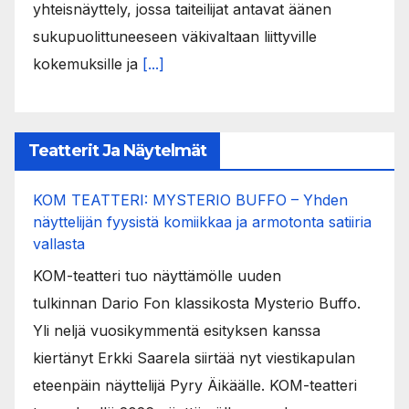
yhteisnäyttely, jossa taiteilijat antavat äänen
sukupuolittuneeseen väkivaltaan liittyville
kokemuksille ja
[...]
Teatterit Ja Näytelmät
KOM TEATTERI: MYSTERIO BUFFO – Yhden
näyttelijän fyysistä komiikkaa ja armotonta satiiria
vallasta
KOM-teatteri tuo näyttämölle uuden
tulkinnan Dario Fon klassikosta Mysterio Buffo.
Yli neljä vuosikymmentä esityksen kanssa
kiertänyt Erkki Saarela siirtää nyt viestikapulan
eteenpäin näyttelijä Pyry Äikäälle. KOM-teatteri