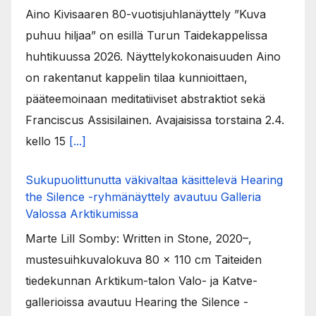
Aino Kivisaaren 80-vuotisjuhlanäyttely ”Kuva
puhuu hiljaa” on esillä Turun Taidekappelissa
huhtikuussa 2026. Näyttelykokonaisuuden Aino
on rakentanut kappelin tilaa kunnioittaen,
pääteemoinaan meditatiiviset abstraktiot sekä
Franciscus Assisilainen. Avajaisissa torstaina 2.4.
kello 15
[...]
Sukupuolittunutta väkivaltaa käsittelevä Hearing
the Silence -ryhmänäyttely avautuu Galleria
Valossa Arktikumissa
Marte Lill Somby: Written in Stone, 2020–,
mustesuihkuvalokuva 80 x 110 cm Taiteiden
tiedekunnan Arktikum-talon Valo- ja Katve-
gallerioissa avautuu Hearing the Silence -