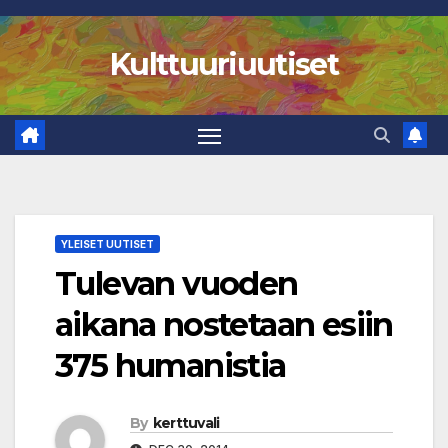
Skip
to
Kulttuuriuutiset
content
YLEISET UUTISET
Tulevan vuoden
aikana nostetaan esiin
375 humanistia
By
kerttuvali