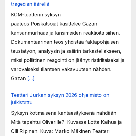
tragedian äärellä
KOM-teatterin syksyn
pääteos Poiskatsojat käsittelee Gazan
kansanmurhaaa ja länsimaiden reaktioita siihen.
Dokumentaarinen teos yhdistää faktapohjaisen
taustatyön, analyysin ja satiirin tarkastellakseen,
miksi poliittinen reagointi on jäänyt ristiriitaiseksi ja
varovaiseksi tilanteen vakavuuteen nähden.
Gazan
[...]
Teatteri Jurkan syksyn 2026 ohjelmisto on
julkistettu
Syksyn kotimaisena kantaesityksenä nähdään
Mitä tapahtui Oliverille?. Kuvassa Lotta Kaihua ja
Olli Riipinen. Kuva: Marko Mäkinen Teatteri