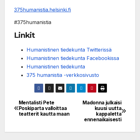
375humanistia.helsinki.fi
#375humanistia
Linkit
Humanistinen tiedekunta Twitterissä
Humanistinen tiedekunta Facebookissa
Humanistinen tiedekunta
375 humanistia -verkkosivusto
Mentalisti Pete
Madonna julkaisi
Post
Poskiparta valloittaa
kuusi uutta
teatterit kautta maan
kappaletta
navigation
ennenaikaisesti