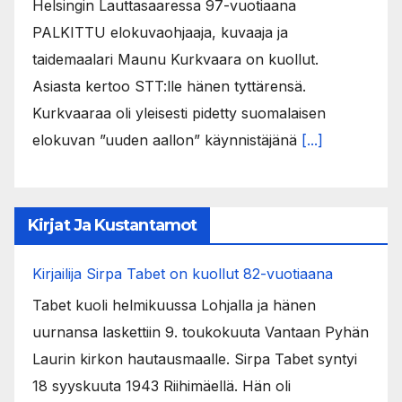
Helsingin Lauttasaaressa 97-vuotiaana
PALKITTU elokuvaohjaaja, kuvaaja ja
taidemaalari Maunu Kurkvaara on kuollut.
Asiasta kertoo STT:lle hänen tyttärensä.
Kurkvaaraa oli yleisesti pidetty suomalaisen
elokuvan ”uuden aallon” käynnistäjänä
[...]
Kirjat Ja Kustantamot
Kirjailija Sirpa Tabet on kuollut 82-vuotiaana
Tabet kuoli helmikuussa Lohjalla ja hänen
uurnansa laskettiin 9. toukokuuta Vantaan Pyhän
Laurin kirkon hautausmaalle. Sirpa Tabet syntyi
18 syyskuuta 1943 Riihimäellä. Hän oli