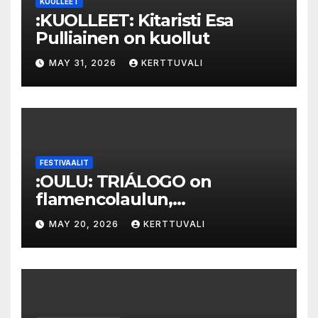
KUOLLEET
:KUOLLEET: Kitaristi Esa
Pulliainen on kuollut
MAY 31, 2026
KERTTUVALI
FESTIVAALIT
:OULU: TRIÁLOGO on
flamencolaulun,
elektronisen musiikin ja
MAY 20, 2026
KERTTUVALI
hylätyn tilan välinen trialogi