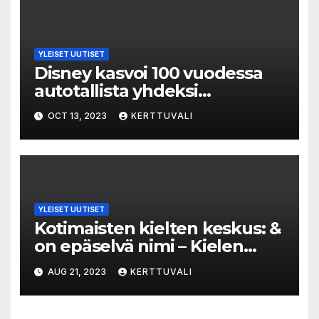
kirjakauppa
YLEISET UUTISET
Disney kasvoi 100 vuodessa
autotallista yhdeksi
maailman suurimmista
OCT 13, 2023
KERTTUVALI
media- ja
viihdeteollisuusyhtiöistä
YLEISET UUTISET
Kotimaisten kielten keskus: &
on epäselvä nimi – Kielen
asiantuntija tyrmää Espoon
AUG 21, 2023
KERTTUVALI
teatterin uuden nimen