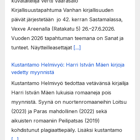
kuvataiteilija Vertti Vaarasalo
Kirjallisuustapahtuma Vanhan kirjallisuuden
päivät järjestetään jo 42. kerran Sastamalassa,
Vexve Areenalla (Ratakatu 5) 26.–27.6.2026.
Vuoden 2026 tapahtuman teemana on Sanat ja
tunteet. Näytteilleasettajat
[...]
Kustantamo Helmivyö: Harri István Mäen kirjoja
vedetty myynnistä
Kustantamo Helmivyö tiedottaa vetävänsä kirjailija
Harri István Mäen lukuisia romaaneja pois
myynnistä. Syynä on nuortenromaaneihin Loitsu
(2023) ja Paras mahdollinen (2022) sekä
aikuisten romaaniin Peilipatsas (2019)
kohdistunut plagiaattiepäily. Lisäksi kustantamo
[...]