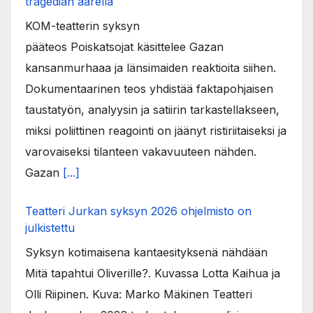
tragedian äärellä
KOM-teatterin syksyn
pääteos Poiskatsojat käsittelee Gazan
kansanmurhaaa ja länsimaiden reaktioita siihen.
Dokumentaarinen teos yhdistää faktapohjaisen
taustatyön, analyysin ja satiirin tarkastellakseen,
miksi poliittinen reagointi on jäänyt ristiriitaiseksi ja
varovaiseksi tilanteen vakavuuteen nähden.
Gazan
[...]
Teatteri Jurkan syksyn 2026 ohjelmisto on
julkistettu
Syksyn kotimaisena kantaesityksenä nähdään
Mitä tapahtui Oliverille?. Kuvassa Lotta Kaihua ja
Olli Riipinen. Kuva: Marko Mäkinen Teatteri