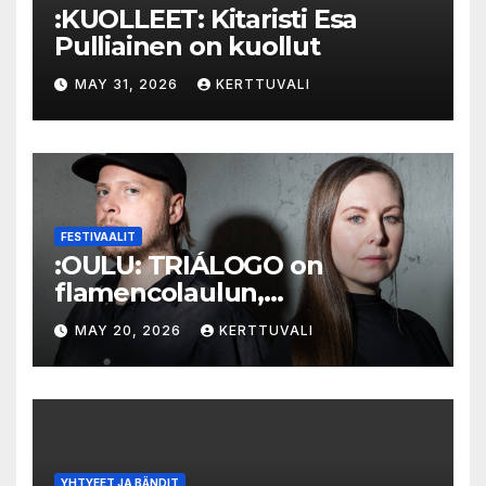
:KUOLLEET: Kitaristi Esa
Pulliainen on kuollut
MAY 31, 2026
KERTTUVALI
FESTIVAALIT
:OULU: TRIÁLOGO on
flamencolaulun,
elektronisen musiikin ja
MAY 20, 2026
KERTTUVALI
hylätyn tilan välinen trialogi
YHTYEET JA BÄNDIT