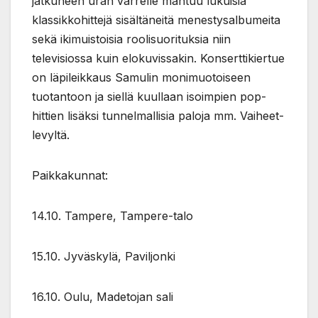
jatkuneen uran varrelle mahtuu lukuisia
klassikkohittejä sisältäneitä menestysalbumeita
sekä ikimuistoisia roolisuorituksia niin
televisiossa kuin elokuvissakin. Konserttikiertue
on läpileikkaus Samulin monimuotoiseen
tuotantoon ja siellä kuullaan isoimpien pop-
hittien lisäksi tunnelmallisia paloja mm. Vaiheet-
levyltä.
Paikkakunnat:
14.10. Tampere, Tampere-talo
15.10. Jyväskylä, Paviljonki
16.10. Oulu, Madetojan sali