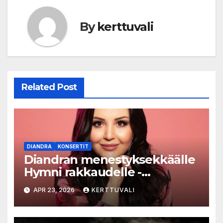
By
kerttuvali
Related Post
DIANDRA
KONSERTIT
Diandran menestyksekkäälle
Hymni rakkaudelle -
kiertueelle lisäkonsertteja
APR 23, 2026
KERTTUVALI