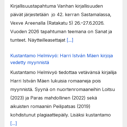
Kirjallisuustapahtuma Vanhan kirjallisuuden
päivät järjestetään jo 42. kerran Sastamalassa,
Vexve Areenalla (Ratakatu 5) 26.–27.6.2026.
Vuoden 2026 tapahtuman teemana on Sanat ja
tunteet. Näytteilleasettajat
[...]
Kustantamo Helmivyö: Harri István Mäen kirjoja
vedetty myynnistä
Kustantamo Helmivyö tiedottaa vetävänsä kirjailija
Harri István Mäen lukuisia romaaneja pois
myynnistä. Syynä on nuortenromaaneihin Loitsu
(2023) ja Paras mahdollinen (2022) sekä
aikuisten romaaniin Peilipatsas (2019)
kohdistunut plagiaattiepäily. Lisäksi kustantamo
[...]