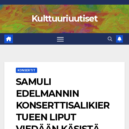
Skip
to
Kulttuuriuutiset
content
KONSERTIT
SAMULI
EDELMANNIN
KONSERTTISALIKIER
TUEEN LIPUT
VIEDÄÄN KÄSISTÄ –