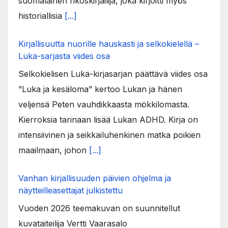
suomalainen rikoskirjailija, joka kirjoitti myös
historiallisia
[...]
Kirjallisuutta nuorille hauskasti ja selkokielellä –
Luka-sarjasta viides osa
Selkokielisen Luka-kirjasarjan päättävä viides osa
”Luka ja kesäloma” kertoo Lukan ja hänen
veljensä Peten vauhdikkaasta mökkilomasta.
Kierroksia tarinaan lisää Lukan ADHD. Kirja on
intensiivinen ja seikkailuhenkinen matka poikien
maailmaan, johon
[...]
Vanhan kirjallisuuden päivien ohjelma ja
näytteilleasettajat julkistettu
Vuoden 2026 teemakuvan on suunnitellut
kuvataiteilija Vertti Vaarasalo