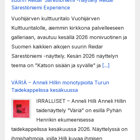
suurin Reidar Särestöniemi -näyttely Reidar
Särestöniemi Experience
Vuohijärven kulttuuritalo Vuohijärven
Kulttuuritalolle, aiemmin kirkkona palvelleeseen
galleriaan, avautuu kesällä 2026 monivuotinen ja
Suomen kaikkien aikojen suurin Reidar
Särestöniemi -näyttely. Kesän 2026 näyttelyn
teema on ”Katson sisään ja syvälle” ja
[...]
VÄRIÄ – Anneli Hillin monotypioita Turun
Taidekappelissa kesäkuussa
IRRALLISET – Anneli Hilli Anneli Hillin
taidenäyttely ”Väriä” on esillä Pyhän
Henrikin ekumeenisessa
taidekappelissa kesäkuussa 2026. Näyttelyssä on
ihmishahmoja, joilla Hilli kuvaa ihmisen