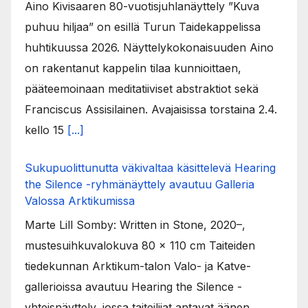
Aino Kivisaaren 80-vuotisjuhlanäyttely ”Kuva
puhuu hiljaa” on esillä Turun Taidekappelissa
huhtikuussa 2026. Näyttelykokonaisuuden Aino
on rakentanut kappelin tilaa kunnioittaen,
pääteemoinaan meditatiiviset abstraktiot sekä
Franciscus Assisilainen. Avajaisissa torstaina 2.4.
kello 15
[...]
Sukupuolittunutta väkivaltaa käsittelevä Hearing
the Silence -ryhmänäyttely avautuu Galleria
Valossa Arktikumissa
Marte Lill Somby: Written in Stone, 2020–,
mustesuihkuvalokuva 80 x 110 cm Taiteiden
tiedekunnan Arktikum-talon Valo- ja Katve-
gallerioissa avautuu Hearing the Silence -
yhteisnäyttely, jossa taiteilijat antavat äänen