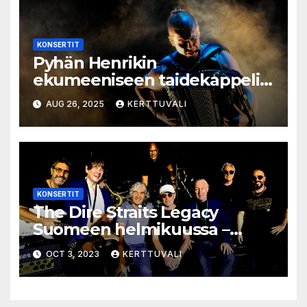
KONSERTIT
Pyhän Henrikin
ekumeeniseen taidekappeli:
Harmonikkavirtuoosi Kimmo
AUG 26, 2025
KERTTUVALI
Pohjonen saapuu
konsertoimaan Turkuun 4.9.
KONSERTIT
The Dire Straits Legacy
Suomeen helmikuussa –
mukana useita yhtyeen
OCT 3, 2023
KERTTUVALI
entisiä jäseniä!