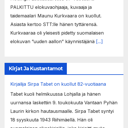
PALKITTU elokuvaohjaaja, kuvaaja ja
taidemaalari Maunu Kurkvaara on kuollut.
Asiasta kertoo STT:lle hänen tyttärensä.
Kurkvaaraa oli yleisesti pidetty suomalaisen
elokuvan ”uuden aallon” käynnistäjänä
[...]
Kirjat Ja Kustantamot
Kirjailija Sirpa Tabet on kuollut 82-vuotiaana
Tabet kuoli helmikuussa Lohjalla ja hänen
uurnansa laskettiin 9. toukokuuta Vantaan Pyhän
Laurin kirkon hautausmaalle. Sirpa Tabet syntyi
18 syyskuuta 1943 Riihimäellä. Hän oli