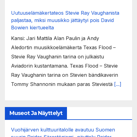
Uutuuselämäkertateos Stevie Ray Vaughanista
paljastaa, miksi muusikko jättäytyi pois David
Bowien kiertueelta
Kansi: Jari Mattila Alan Paulin ja Andy
Aledortin muusikkoelämäkerta Texas Flood –
Stevie Ray Vaughanin tarina on julkaistu
Aviadorin kustantamana. Texas Flood – Stevie
Ray Vaughanin tarina on Stevien bändikaverin
Tommy Shannonin mukaan paras Steviestä
[...]
Museot Ja Näyttelyt
Vuohijärven kulttuuritalolle avautuu Suomen