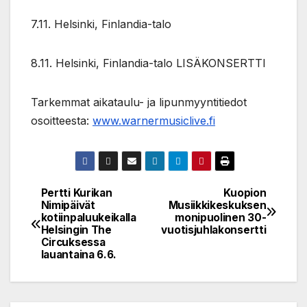
7.11. Helsinki, Finlandia-talo
8.11. Helsinki, Finlandia-talo LISÄKONSERTTI
Tarkemmat aikataulu- ja lipunmyyntitiedot
osoitteesta:
www.warnermusiclive.fi
Pertti Kurikan
Kuopion
Post
Nimipäivät
Musiikkikeskuksen
kotiinpaluukeikalla
monipuolinen 30-
navigation
Helsingin The
vuotisjuhlakonsertti
Circuksessa
lauantaina 6.6.