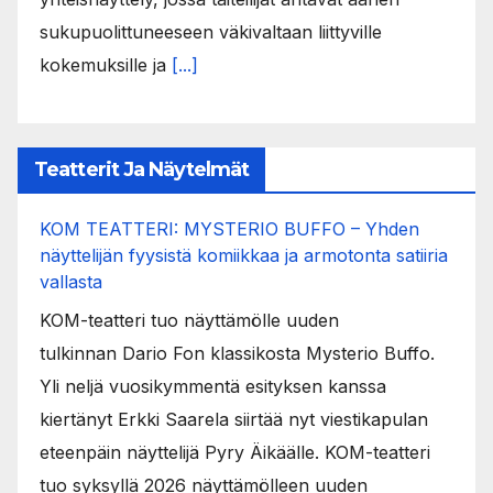
sukupuolittuneeseen väkivaltaan liittyville
kokemuksille ja
[...]
Teatterit Ja Näytelmät
KOM TEATTERI: MYSTERIO BUFFO – Yhden
näyttelijän fyysistä komiikkaa ja armotonta satiiria
vallasta
KOM-teatteri tuo näyttämölle uuden
tulkinnan Dario Fon klassikosta Mysterio Buffo.
Yli neljä vuosikymmentä esityksen kanssa
kiertänyt Erkki Saarela siirtää nyt viestikapulan
eteenpäin näyttelijä Pyry Äikäälle. KOM-teatteri
tuo syksyllä 2026 näyttämölleen uuden