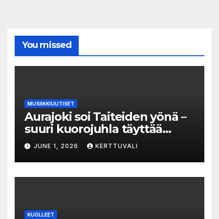
You missed
MUSIIKKIUUTISET
Aurajoki soi Taiteiden yönä –
suuri kuorojuhla täyttää
jokirannan musiikilla
JUNE 1, 2026
KERTTUVALI
KUOLLEET