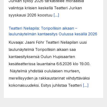
Jurkan syksy 2026 tarkastelee moraalisia
valintoja kriisien keskellä Teatteri Jurkan
syyskausi 2026 koostuu
[...]
Teatteri Neliapila: Toripolliisin aikaan –
laulunäytelmän kantaesitys Oulussa kesällä 2026
Kuvaaja: Jaani Föhr Teatteri Neliapilan uusi
laulunäytelmä Toripolliisin aikaan saa
kantaesityksensä Oulun Hupisaarten
kesäteatterissa lauantaina 6.6.2026 klo 19.00.
Näytelmä yhdistää oululaisen murteen,
merellisyyden ja rakkaustarinat viihdyttäväksi
kokonaisuudeksi. Esitys juhlistaa Teatteri
[...]