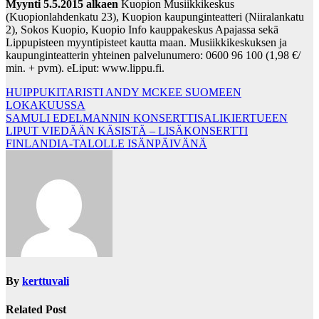
Myynti
5.5.2015 alkaen
Kuopion Musiikkikeskus
(Kuopionlahdenkatu 23), Kuopion kaupunginteatteri (Niiralankatu
2), Sokos Kuopio, Kuopio Info kauppakeskus Apajassa sekä
Lippupisteen myyntipisteet kautta maan. Musiikkikeskuksen ja
kaupunginteatterin yhteinen palvelunumero: 0600 96 100 (1,98 €/
min. + pvm). eLiput: www.lippu.fi.
Post
HUIPPUKITARISTI ANDY MCKEE SUOMEEN
LOKAKUUSSA
navigation
SAMULI EDELMANNIN KONSERTTISALIKIERTUEEN
LIPUT VIEDÄÄN KÄSISTÄ – LISÄKONSERTTI
FINLANDIA-TALOLLE ISÄNPÄIVÄNÄ
By
kerttuvali
Related Post