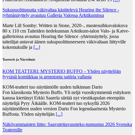
Sukupuolittunutta väkivaltaa käsittelevä Hearing the Silence -
ryhmänäyttely avautuu Galleria Valossa Arktikumissa
Marte Lill Somby: Written in Stone, 2020–, mustesuihkuvalokuva
80 x 110 cm Taiteiden tiedekunnan Arktikum-talon Valo- ja Katve-
gallerioissa avautuu Hearing the Silence -yhteisnäyttely, jossa
taiteilijat antavat äänen sukupuolittuneeseen väkivaltaan liittyville
kokemuksille ja
[...]
Teatterit ja Näytelmät
KOM TEATTERI: MYSTERIO BUFFO – Yhden näyttelijän
fyysistä komiikkaa ja armotonta satiiria vallasta
KOM-teatteri tuo näyttämölle uuden tulkinnan Dario
Fon klassikosta Mysterio Buffo. Yli neljä vuosikymmentä esityksen
kanssa kiertänyt Erkki Saarela siirtää nyt viestikapulan eteenpäin
näyttelijä Pyry Äikäälle. KOM-teatteri tuo syksyllä 2026
näyttämölleen uuden version Dario Fon legendaarisesta Mysterio
Buffosta. Yhden näyttelijän
[...]
Näkövammaisten liitto: Saavutettavuusteko-tunnustus 2026 Svenska
Teaternille