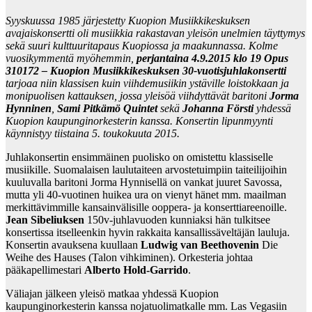
Syyskuussa 1985 järjestetty Kuopion Musiikkikeskuksen
avajaiskonsertti oli musiikkia rakastavan yleisön unelmien täyttymys
sekä suuri kulttuuritapaus Kuopiossa ja maakunnassa. Kolme
vuosikymmentä myöhemmin,
perjantaina 4.9.2015 klo 19
Opus
310172 – Kuopion Musiikkikeskuksen 30-vuotisjuhlakonsertti
tarjoaa niin klassisen kuin viihdemusiikin ystäville loistokkaan ja
monipuolisen kattauksen, jossa yleisöä viihdyttävät baritoni
Jorma
Hynninen
,
Sami Pitkämö Quintet
sekä
Johanna Försti
yhdessä
Kuopion kaupunginorkesterin kanssa. Konsertin lipunmyynti
käynnistyy tiistaina 5. toukokuuta 2015.
Juhlakonsertin ensimmäinen puolisko on omistettu klassiselle
musiikille. Suomalaisen laulutaiteen arvostetuimpiin taiteilijoihin
kuuluvalla baritoni Jorma Hynnisellä on vankat juuret Savossa,
mutta yli 40-vuotinen huikea ura on vienyt hänet mm. maailman
merkittävimmille kansainvälisille ooppera- ja konserttiareenoille.
Jean Sibeliuksen
150v-juhlavuoden kunniaksi hän tulkitsee
konsertissa itselleenkin hyvin rakkaita kansallissäveltäjän lauluja.
Konsertin avauksena kuullaan
Ludwig van Beethovenin
Die
Weihe des Hauses (Talon vihkiminen). Orkesteria johtaa
pääkapellimestari
Alberto Hold-Garrido
.
Väliajan jälkeen yleisö matkaa yhdessä Kuopion
kaupunginorkesterin kanssa nojatuolimatkalle mm. Las Vegasiin