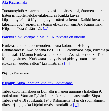
Aki Kaurismäki
Tuotantoyhtiö Amazementin vuosittain järjestämä, Suomen suurin
lasten ja nuorten elokuvakilpailu eli Kaikki kuvaa -
kilpailu pyörähtää käyntiin jo yhdettätoista kertaa. Kaikki kuvaa -
kilpailun 2024 suojelijana toimii elokuvaohjaaja Aki Kaurismäki.
Kilpailu alkaa tänään 1.2.
[...]
Palkittu elokuvaohjaaja Maunu Kurkvaara on kuollut
Kurkvaara kuoli uudenvuodenaattona kotonaan Helsingin
Lauttasaaressa 97-vuotiaana PALKITTU elokuvaohjaaja, kuvaaja ja
taidemaalari Maunu Kurkvaara on kuollut. Asiasta kertoo STT:lle
hänen tyttärensä. Kurkvaaraa oli yleisesti pidetty suomalaisen
elokuvan ”uuden aallon” käynnistäjänä
[...]
Kirjat ja Kustantamot
Kirjailija Sirpa Tabet on kuollut 82-vuotiaana
Tabet kuoli helmikuussa Lohjalla ja hänen uurnansa laskettiin 9.
toukokuuta Vantaan Pyhän Laurin kirkon hautausmaalle. Sirpa
Tabet syntyi 18 syyskuuta 1943 Riihimäellä. Hän oli suomalainen
rikoskirjailija, joka kirjoitti myös historiallisia
[...]