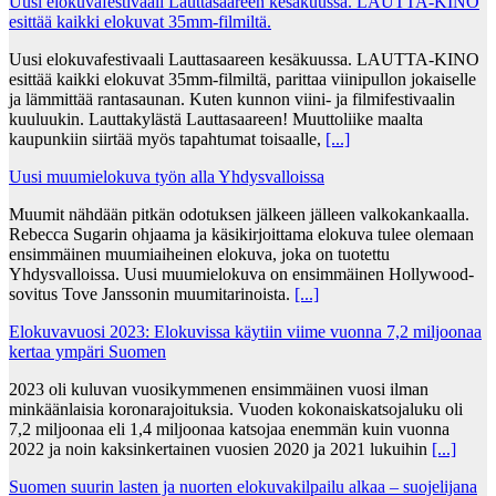
Uusi elokuvafestivaali Lauttasaareen kesäkuussa. LAUTTA-KINO
esittää kaikki elokuvat 35mm-filmiltä.
Uusi elokuvafestivaali Lauttasaareen kesäkuussa. LAUTTA-KINO
esittää kaikki elokuvat 35mm-filmiltä, parittaa viinipullon jokaiselle
ja lämmittää rantasaunan. Kuten kunnon viini- ja filmifestivaalin
kuuluukin. Lauttakylästä Lauttasaareen! Muuttoliike maalta
kaupunkiin siirtää myös tapahtumat toisaalle,
[...]
Uusi muumielokuva työn alla Yhdysvalloissa
Muumit nähdään pitkän odotuksen jälkeen jälleen valkokankaalla.
Rebecca Sugarin ohjaama ja käsikirjoittama elokuva tulee olemaan
ensimmäinen muumiaiheinen elokuva, joka on tuotettu
Yhdysvalloissa. Uusi muumielokuva on ensimmäinen Hollywood-
sovitus Tove Janssonin muumitarinoista.
[...]
Elokuvavuosi 2023: Elokuvissa käytiin viime vuonna 7,2 miljoonaa
kertaa ympäri Suomen
2023 oli kuluvan vuosikymmenen ensimmäinen vuosi ilman
minkäänlaisia koronarajoituksia. Vuoden kokonaiskatsojaluku oli
7,2 miljoonaa eli 1,4 miljoonaa katsojaa enemmän kuin vuonna
2022 ja noin kaksinkertainen vuosien 2020 ja 2021 lukuihin
[...]
Suomen suurin lasten ja nuorten elokuvakilpailu alkaa – suojelijana