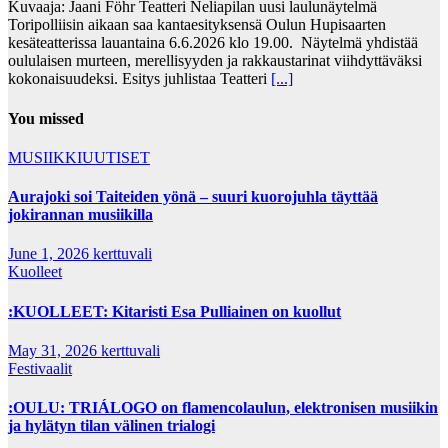
Kuvaaja: Jaani Föhr Teatteri Neliapilan uusi laulunäytelmä
Toripolliisin aikaan saa kantaesityksensä Oulun Hupisaarten
kesäteatterissa lauantaina 6.6.2026 klo 19.00. Näytelmä yhdistää
oululaisen murteen, merellisyyden ja rakkaustarinat viihdyttäväksi
kokonaisuudeksi. Esitys juhlistaa Teatteri
[...]
You missed
MUSIIKKIUUTISET
Aurajoki soi Taiteiden yönä – suuri kuorojuhla täyttää
jokirannan musiikilla
June 1, 2026
kerttuvali
Kuolleet
:KUOLLEET: Kitaristi Esa Pulliainen on kuollut
May 31, 2026
kerttuvali
Festivaalit
:OULU: TRIÁLOGO on flamencolaulun, elektronisen musiikin
ja hylätyn tilan välinen trialogi