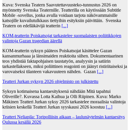
Kuva: Svenska Teatern Saavutettavuusteko-tunnustus 2026 on
myönnetty Svenska Teaternille. Teatterilla on käytössään Subtitle
Mobile -sovellus, jonka avulla voidaan tarjota näkövammaisille
katsojille kuvailutulkkaus tiettyihin esityksiin päivittäin. Svenska
Teatern on edelläkävijä teatterin
[...]
KOM-teatterin Poiskatsojat tarkastelee suomalaisten poliitikkojen
valintoja Gazan tragedian äärellä
KOM-teatterin syksyn pääteos Poiskatsojat käsittelee Gazan
kansanmurhaaa ja länsimaiden reaktioita siihen. Dokumentaarinen
teos yhdistää faktapohjaisen taustatyön, analyysin ja satiirin
tarkastellakseen, miksi poliittinen reagointi on jäänyt ristiriitaiseksi ja
varovaiseksi tilanteen vakavuuteen nähden. Gazan
[...]
Teatteri Jurkan syksyn 2026 ohjelmisto on julkistettu
Syksyn kotimaisena kantaesityksenä nähdään Mitä tapahtui
Oliverille?. Kuvassa Lotta Kaihua ja Olli Riipinen. Kuva: Marko
Mäkinen Teatteri Jurkan syksy 2026 tarkastelee moraalisia valintoja
kriisien keskellä Teatteri Jurkan syyskausi 2026 koostuu
[...]
Teatteri Neliapila: Toripolliisin aikaan – laulunäytelmän kantaesitys
Oulussa kesällä 2026