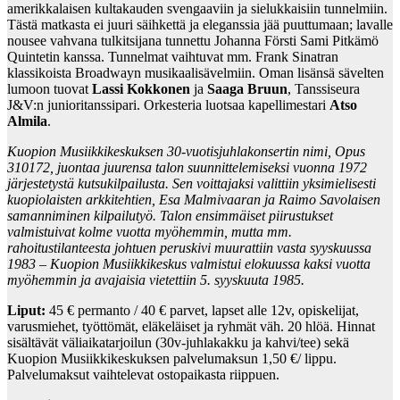
amerikkalaisen kultakauden svengaaviin ja sielukkaisiin tunnelmiin.
Tästä matkasta ei juuri säihkettä ja eleganssia jää puuttumaan; lavalle
nousee vahvana tulkitsijana tunnettu Johanna Försti Sami Pitkämö
Quintetin kanssa. Tunnelmat vaihtuvat mm. Frank Sinatran
klassikoista Broadwayn musikaalisävelmiin. Oman lisänsä sävelten
lumoon tuovat
Lassi Kokkonen
ja
Saaga Bruun
, Tanssiseura
J&V:n junioritanssipari. Orkesteria luotsaa kapellimestari
Atso
Almila
.
Kuopion Musiikkikeskuksen 30-vuotisjuhlakonsertin nimi, Opus
310172, juontaa juurensa talon suunnittelemiseksi vuonna 1972
järjestetystä kutsukilpailusta. Sen voittajaksi valittiin yksimielisesti
kuopiolaisten arkkitehtien, Esa Malmivaaran ja Raimo Savolaisen
samanniminen kilpailutyö. Talon ensimmäiset piirustukset
valmistuivat kolme vuotta myöhemmin, mutta mm.
rahoitustilanteesta johtuen peruskivi muurattiin vasta syyskuussa
1983 – Kuopion Musiikkikeskus valmistui elokuussa kaksi vuotta
myöhemmin ja avajaisia vietettiin 5. syyskuuta 1985.
Liput:
45 € permanto / 40 € parvet, lapset alle 12v, opiskelijat,
varusmiehet, työttömät, eläkeläiset ja ryhmät väh. 20 hlöä. Hinnat
sisältävät väliaikatarjoilun (30v-juhlakakku ja kahvi/tee) sekä
Kuopion Musiikkikeskuksen palvelumaksun 1,50 €/ lippu.
Palvelumaksut vaihtelevat ostopaikasta riippuen.