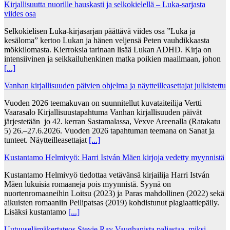
Kirjallisuutta nuorille hauskasti ja selkokielellä – Luka-sarjasta
viides osa
Selkokielisen Luka-kirjasarjan päättävä viides osa ”Luka ja
kesäloma” kertoo Lukan ja hänen veljensä Peten vauhdikkaasta
mökkilomasta. Kierroksia tarinaan lisää Lukan ADHD. Kirja on
intensiivinen ja seikkailuhenkinen matka poikien maailmaan, johon
[...]
Vanhan kirjallisuuden päivien ohjelma ja näytteilleasettajat julkistettu
Vuoden 2026 teemakuvan on suunnitellut kuvataiteilija Vertti
Vaarasalo Kirjallisuustapahtuma Vanhan kirjallisuuden päivät
järjestetään jo 42. kerran Sastamalassa, Vexve Areenalla (Ratakatu
5) 26.–27.6.2026. Vuoden 2026 tapahtuman teemana on Sanat ja
tunteet. Näytteilleasettajat
[...]
Kustantamo Helmivyö: Harri István Mäen kirjoja vedetty myynnistä
Kustantamo Helmivyö tiedottaa vetävänsä kirjailija Harri István
Mäen lukuisia romaaneja pois myynnistä. Syynä on
nuortenromaaneihin Loitsu (2023) ja Paras mahdollinen (2022) sekä
aikuisten romaaniin Peilipatsas (2019) kohdistunut plagiaattiepäily.
Lisäksi kustantamo
[...]
Uutuuselämäkertateos Stevie Ray Vaughanista paljastaa, miksi