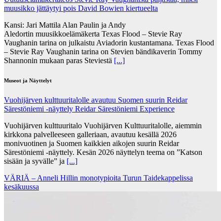
muusikko jättäytyi pois David Bowien kiertueelta
Kansi: Jari Mattila Alan Paulin ja Andy
Aledortin muusikkoelämäkerta Texas Flood – Stevie Ray
Vaughanin tarina on julkaistu Aviadorin kustantamana. Texas Flood
– Stevie Ray Vaughanin tarina on Stevien bändikaverin Tommy
Shannonin mukaan paras Steviestä
[...]
Museot ja Näyttelyt
Vuohijärven kulttuuritalolle avautuu Suomen suurin Reidar
Särestöniemi -näyttely Reidar Särestöniemi Experience
Vuohijärven kulttuuritalo Vuohijärven Kulttuuritalolle, aiemmin
kirkkona palvelleeseen galleriaan, avautuu kesällä 2026
monivuotinen ja Suomen kaikkien aikojen suurin Reidar
Särestöniemi -näyttely. Kesän 2026 näyttelyn teema on ”Katson
sisään ja syvälle” ja
[...]
VÄRIÄ – Anneli Hillin monotypioita Turun Taidekappelissa
kesäkuussa