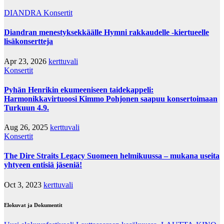
DIANDRA
Konsertit
Diandran menestyksekkäälle Hymni rakkaudelle -kiertueelle
lisäkonsertteja
Apr 23, 2026
kerttuvali
Konsertit
Pyhän Henrikin ekumeeniseen taidekappeli:
Harmonikkavirtuoosi Kimmo Pohjonen saapuu konsertoimaan
Turkuun 4.9.
Aug 26, 2025
kerttuvali
Konsertit
The Dire Straits Legacy Suomeen helmikuussa – mukana useita
yhtyeen entisiä jäseniä!
Oct 3, 2023
kerttuvali
Elokuvat ja Dokumentit