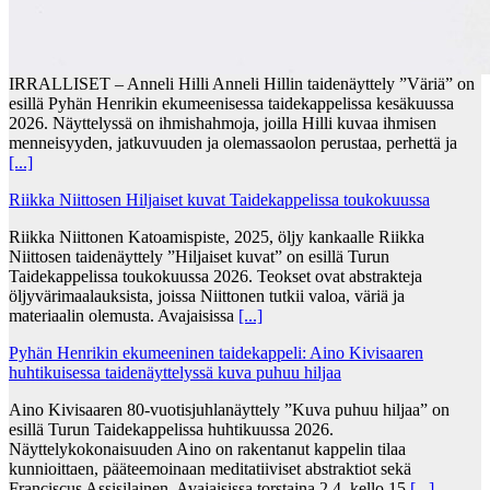
IRRALLISET – Anneli Hilli Anneli Hillin taidenäyttely ”Väriä” on
esillä Pyhän Henrikin ekumeenisessa taidekappelissa kesäkuussa
2026. Näyttelyssä on ihmishahmoja, joilla Hilli kuvaa ihmisen
menneisyyden, jatkuvuuden ja olemassaolon perustaa, perhettä ja
[...]
Riikka Niittosen Hiljaiset kuvat Taidekappelissa toukokuussa
Riikka Niittonen Katoamispiste, 2025, öljy kankaalle Riikka
Niittosen taidenäyttely ”Hiljaiset kuvat” on esillä Turun
Taidekappelissa toukokuussa 2026. Teokset ovat abstrakteja
öljyvärimaalauksista, joissa Niittonen tutkii valoa, väriä ja
materiaalin olemusta. Avajaisissa
[...]
Pyhän Henrikin ekumeeninen taidekappeli: Aino Kivisaaren
huhtikuisessa taidenäyttelyssä kuva puhuu hiljaa
Aino Kivisaaren 80-vuotisjuhlanäyttely ”Kuva puhuu hiljaa” on
esillä Turun Taidekappelissa huhtikuussa 2026.
Näyttelykokonaisuuden Aino on rakentanut kappelin tilaa
kunnioittaen, pääteemoinaan meditatiiviset abstraktiot sekä
Franciscus Assisilainen. Avajaisissa torstaina 2.4. kello 15
[...]