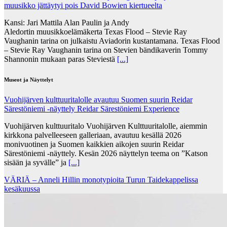
muusikko jättäytyi pois David Bowien kiertueelta
Kansi: Jari Mattila Alan Paulin ja Andy
Aledortin muusikkoelämäkerta Texas Flood – Stevie Ray
Vaughanin tarina on julkaistu Aviadorin kustantamana. Texas Flood
– Stevie Ray Vaughanin tarina on Stevien bändikaverin Tommy
Shannonin mukaan paras Steviestä
[...]
Museot ja Näyttelyt
Vuohijärven kulttuuritalolle avautuu Suomen suurin Reidar
Särestöniemi -näyttely Reidar Särestöniemi Experience
Vuohijärven kulttuuritalo Vuohijärven Kulttuuritalolle, aiemmin
kirkkona palvelleeseen galleriaan, avautuu kesällä 2026
monivuotinen ja Suomen kaikkien aikojen suurin Reidar
Särestöniemi -näyttely. Kesän 2026 näyttelyn teema on ”Katson
sisään ja syvälle” ja
[...]
VÄRIÄ – Anneli Hillin monotypioita Turun Taidekappelissa
kesäkuussa