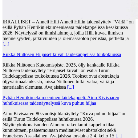
IRRALLISET – Anneli Hilli Anneli Hillin taidenäyttely ”Väriä” on
esillä Pyhän Henrikin ekumeenisessa taidekappelissa kesäkuussa
2026. Näyttelyssä on ihmishahmoja, joilla Hilli kuvaa ihmisen
menneisyyden, jatkuvuuden ja olemassaolon perustaa, perhettä ja
[...]
Riikka Niittosen Hiljaiset kuvat Taidekappelissa toukokuussa
Riikka Niittonen Katoamispiste, 2025, öljy kankaalle Riikka
Niittosen taidenäyttely ”Hiljaiset kuvat” on esillä Turun
Taidekappelissa toukokuussa 2026. Teokset ovat abstrakteja
öljyvärimaalauksista, joissa Niittonen tutkii valoa, väriä ja
materiaalin olemusta. Avajaisissa
[...]
Pyhän Henrikin ekumeeninen taidekappeli: Aino Kivisaaren
huhtikuisessa taidenäyttelyssä kuva puhuu hiljaa
Aino Kivisaaren 80-vuotisjuhlanäyttely ”Kuva puhuu hiljaa” on
esillä Turun Taidekappelissa huhtikuussa 2026.
Näyttelykokonaisuuden Aino on rakentanut kappelin tilaa
kunnioittaen, pääteemoinaan meditatiiviset abstraktiot sekä
Franciscus Assisilainen. Avajaisissa torstaina 2.4. kello 15
[...]