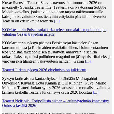
Kuva: Svenska Teatern Saavutettavuusteko-tunnustus 2026 on
myönnetty Svenska Teaternille. Teatterilla on käytössään Subtitle
Mobile -sovellus, jonka avulla voidaan tarjota näkövammaisille
katsojille kuvailutulkkaus tiettyihin esityksiin päivittäin. Svenska
Teatern on edelläkävijä teatterin
[...]
KOM-teatterin Poiskatsojat tarkastelee suomalaisten poliitikkojen
valintoja Gazan tragedian äärellä
KOM-teatterin syksyn pääteos Poiskatsojat käsittelee Gazan
kansanmurhaaa ja länsimaiden reaktioita siihen. Dokumentaarinen
teos yhdistää faktapohjaisen taustatyön, analyysin ja satiirin
tarkastellakseen, miksi poliittinen reagointi on jäänyt ristiriitaiseksi ja
varovaiseksi tilanteen vakavuuteen nähden. Gazan
[...]
Teatteri Jurkan syksyn 2026 ohjelmisto on julkistettu
Syksyn kotimaisena kantaesityksenä nähdään Mitä tapahtui
Oliverille?. Kuvassa Lotta Kaihua ja Olli Riipinen. Kuva: Marko
Mäkinen Teatteri Jurkan syksy 2026 tarkastelee moraalisia valintoja
kriisien keskellä Teatteri Jurkan syyskausi 2026 koostuu
[...]
Teatteri Neliapila: Toripolliisin aikaan – laulunäytelmän kantaesitys
Oulussa kesällä 2026