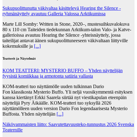
Sukupuolittunutta väkivaltaa käsittelevä Hearing the Silence -
ryhmänäyttely avautuu Galleria Valossa Arktikumissa
Marte Lill Somby: Written in Stone, 2020–, mustesuihkuvalokuva
80 x 110 cm Taiteiden tiedekunnan Arktikum-talon Valo- ja Katve-
gallerioissa avautuu Hearing the Silence -yhteisnäyttely, jossa
taiteilijat antavat äänen sukupuolittuneeseen väkivaltaan liittyville
kokemuksille ja
[...]
Teatterit ja Näytelmät
KOM TEATTERI: MYSTERIO BUFFO – Yhden näyttelijän
fyysistä komiikkaa ja armotonta satiiria vallasta
KOM-teatteri tuo näyttämölle uuden tulkinnan Dario
Fon klassikosta Mysterio Buffo. Yli neljä vuosikymmentä esityksen
kanssa kiertänyt Erkki Saarela siirtää nyt viestikapulan eteenpäin
näyttelijä Pyry Äikäälle. KOM-teatteri tuo syksyllä 2026
näyttämölleen uuden version Dario Fon legendaarisesta Mysterio
Buffosta. Yhden näyttelijän
[...]
Näkövammaisten liitto: Saavutettavuusteko-tunnustus 2026 Svenska
Teaternille