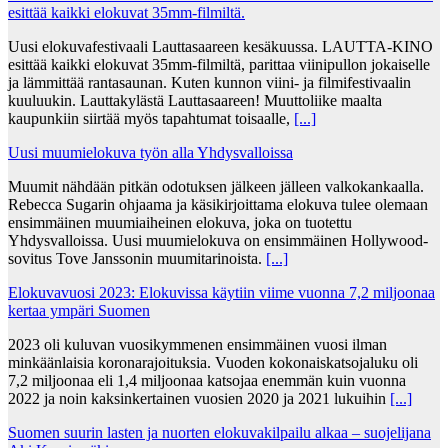
esittää kaikki elokuvat 35mm-filmiltä.
Uusi elokuvafestivaali Lauttasaareen kesäkuussa. LAUTTA-KINO
esittää kaikki elokuvat 35mm-filmiltä, parittaa viinipullon jokaiselle
ja lämmittää rantasaunan. Kuten kunnon viini- ja filmifestivaalin
kuuluukin. Lauttakylästä Lauttasaareen! Muuttoliike maalta
kaupunkiin siirtää myös tapahtumat toisaalle,
[...]
Uusi muumielokuva työn alla Yhdysvalloissa
Muumit nähdään pitkän odotuksen jälkeen jälleen valkokankaalla.
Rebecca Sugarin ohjaama ja käsikirjoittama elokuva tulee olemaan
ensimmäinen muumiaiheinen elokuva, joka on tuotettu
Yhdysvalloissa. Uusi muumielokuva on ensimmäinen Hollywood-
sovitus Tove Janssonin muumitarinoista.
[...]
Elokuvavuosi 2023: Elokuvissa käytiin viime vuonna 7,2 miljoonaa
kertaa ympäri Suomen
2023 oli kuluvan vuosikymmenen ensimmäinen vuosi ilman
minkäänlaisia koronarajoituksia. Vuoden kokonaiskatsojaluku oli
7,2 miljoonaa eli 1,4 miljoonaa katsojaa enemmän kuin vuonna
2022 ja noin kaksinkertainen vuosien 2020 ja 2021 lukuihin
[...]
Suomen suurin lasten ja nuorten elokuvakilpailu alkaa – suojelijana