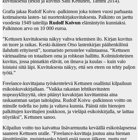
kuvituksesta (teksti ja kuvitus Satu Kettunen, Tammi 2014).
Grafia jakaa Rudolf Koivu -palkinnon joka toinen vuosi parhaasta
kotimaisesta lasten- tai nuortenkirjakuvituksesta. Palkinto on jaettu
vuodesta 1949 taiteilija
Rudolf Koivun
elämäntyön kunniaksi.
Palkinnon arvo on 10 000 euroa.
”Kettusen kuvituksesta näkyy vahva tekemisen ilo. Kirjan kuvitus
on tuore ja raikas. Keski-ikäinen Otso lastenkirjan päähenkilönä
ilahdutti erityisesti”, tuomaristo perustelee valintaansa. “Kettusen
värimaailma on totaalisen oma ja rohkean hallittu. Kolmiulotteinen
kuvitus, jossa pinnatkin elävät, on ilmava ja kuulas – kuin valo
loistaisi siitä läpi. Kuvituksesta näkyy, että sen eteen on tehty paljon
työtä.”
Freelance-kuvittajana työskentelevä Kettunen osallistui kilpailuun
esikoiskuvakirjallaan. ”Vaikka rakastan lehtikuvitusten
nopeasyklisyyttä, olen pitänyt kuvakirjan kuvittamista aina
raskaamman sarjan taitolajina. Rudolf Koivu -palkinnon voitto on
minulle todella iso juttu ja valtava kunnia. Päästä niin hienojen
palkittujen kuvittajien joukkoon, ja vieläpä esikoiskirjalla, se laittaa
nöyräksi”, Kettunen sanoo.
Kilpailun voitto tuo kaivattua lisävarmuutta keväällä esikoislapsensa
saaneen Kettusen uralle. ”Freelance-kuvittaja joutuu aina hieman
jännittämään, muistetaanko häntä enää tauon jälkeen, mutta nyt