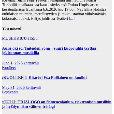
Kuvaaja: Jaani Föhr Teatteri Neliapilan uusi laulunäytelmä
Toripolliisin aikaan saa kantaesityksensä Oulun Hupisaarten
kesäteatterissa lauantaina 6.6.2026 klo 19.00. Näytelmä yhdistää
oululaisen murteen, merellisyyden ja rakkaustarinat viihdyttäväksi
kokonaisuudeksi. Esitys juhlistaa Teatteri
[...]
You missed
MUSIIKKIUUTISET
Aurajoki soi Taiteiden yönä – suuri kuorojuhla täyttää
jokirannan musiikilla
June 1, 2026
kerttuvali
Kuolleet
:KUOLLEET: Kitaristi Esa Pulliainen on kuollut
May 31, 2026
kerttuvali
Festivaalit
:OULU: TRIÁLOGO on flamencolaulun, elektronisen musiikin
ja hylätyn tilan välinen trialogi