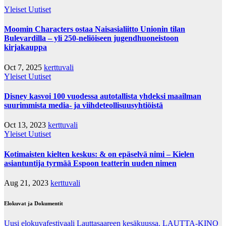
Yleiset Uutiset
Moomin Characters ostaa Naisasialiitto Unionin tilan
Bulevardilla – yli 250-neliöiseen jugendhuoneistoon
kirjakauppa
Oct 7, 2025
kerttuvali
Yleiset Uutiset
Disney kasvoi 100 vuodessa autotallista yhdeksi maailman
suurimmista media- ja viihdeteollisuusyhtiöistä
Oct 13, 2023
kerttuvali
Yleiset Uutiset
Kotimaisten kielten keskus: & on epäselvä nimi – Kielen
asiantuntija tyrmää Espoon teatterin uuden nimen
Aug 21, 2023
kerttuvali
Elokuvat ja Dokumentit
Uusi elokuvafestivaali Lauttasaareen kesäkuussa. LAUTTA-KINO