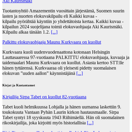
Aki Kaurismäki
Tuotantoyhtiö Amazementin vuosittain järjestämä, Suomen suurin
lasten ja nuorten elokuvakilpailu eli Kaikki kuvaa -
kilpailu pyörähtää käyntiin jo yhdettätoista kertaa. Kaikki kuvaa -
kilpailun 2024 suojelijana toimii elokuvaohjaaja Aki Kaurismäki.
Kilpailu alkaa tänään 1.2.
[...]
Palkittu elokuvaohjaaja Maunu Kurkvaara on kuollut
Kurkvaara kuoli uudenvuodenaattona kotonaan Helsingin
Lauttasaaressa 97-vuotiaana PALKITTU elokuvaohjaaja, kuvaaja ja
taidemaalari Maunu Kurkvaara on kuollut. Asiasta kertoo STT:lle
hänen tyttärensä. Kurkvaaraa oli yleisesti pidetty suomalaisen
elokuvan ”uuden aallon” käynnistäjänä
[...]
Kirjat ja Kustantamot
Kirjailija Sirpa Tabet on kuollut 82-vuotiaana
Tabet kuoli helmikuussa Lohjalla ja hänen uurnansa laskettiin 9.
toukokuuta Vantaan Pyhän Laurin kirkon hautausmaalle. Sirpa
Tabet syntyi 18 syyskuuta 1943 Riihimäellä. Hän oli suomalainen
rikoskirjailija, joka kirjoitti myös historiallisia
[...]