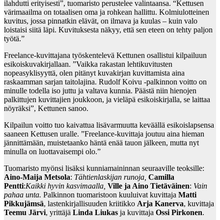
ilahdutti erityisesti”, tuomaristo perustelee valintaansa. “Kettusen
värimaailma on totaalisen oma ja rohkean hallittu. Kolmiulotteinen
kuvitus, jossa pinnatkin elävät, on ilmava ja kuulas – kuin valo
loistaisi siitä läpi. Kuvituksesta näkyy, että sen eteen on tehty paljon
työtä.”
Freelance-kuvittajana työskentelevä Kettunen osallistui kilpailuun
esikoiskuvakirjallaan. ”Vaikka rakastan lehtikuvitusten
nopeasyklisyyttä, olen pitänyt kuvakirjan kuvittamista aina
raskaamman sarjan taitolajina. Rudolf Koivu -palkinnon voitto on
minulle todella iso juttu ja valtava kunnia. Päästä niin hienojen
palkittujen kuvittajien joukkoon, ja vieläpä esikoiskirjalla, se laittaa
nöyräksi”, Kettunen sanoo.
Kilpailun voitto tuo kaivattua lisävarmuutta keväällä esikoislapsensa
saaneen Kettusen uralle. ”Freelance-kuvittaja joutuu aina hieman
jännittämään, muistetaanko häntä enää tauon jälkeen, mutta nyt
minulla on luottavaisempi olo.”
Tuomaristo myönsi lisäksi kunniamaininnan seuraaville teoksille:
Aino-Maija Metsola
:
Tähtienlaskijan runoja,
Camilla
Pentti
:
Kaikki hyvin kasvimaalla,
Ville ja Aino Tietäväinen
:
Vain
pahaa unta.
Palkinnon tuomaristoon kuuluivat kuvittaja
Matti
Pikkujämsä
, lastenkirjallisuuden kriitikko
Arja Kanerva
, kuvittaja
Teemu Järvi
, yrittäjä
Linda Liukas
ja kuvittaja
Ossi Pirkonen
.