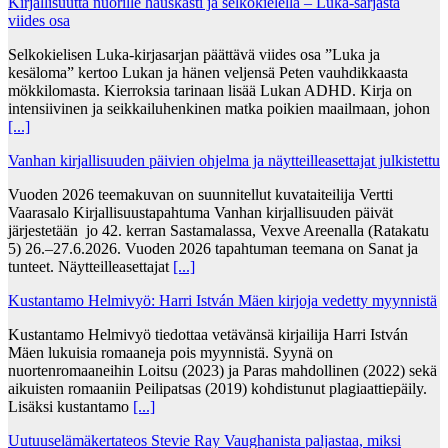
Kirjallisuutta nuorille hauskasti ja selkokielellä – Luka-sarjasta
viides osa
Selkokielisen Luka-kirjasarjan päättävä viides osa ”Luka ja
kesäloma” kertoo Lukan ja hänen veljensä Peten vauhdikkaasta
mökkilomasta. Kierroksia tarinaan lisää Lukan ADHD. Kirja on
intensiivinen ja seikkailuhenkinen matka poikien maailmaan, johon
[...]
Vanhan kirjallisuuden päivien ohjelma ja näytteilleasettajat julkistettu
Vuoden 2026 teemakuvan on suunnitellut kuvataiteilija Vertti
Vaarasalo Kirjallisuustapahtuma Vanhan kirjallisuuden päivät
järjestetään jo 42. kerran Sastamalassa, Vexve Areenalla (Ratakatu
5) 26.–27.6.2026. Vuoden 2026 tapahtuman teemana on Sanat ja
tunteet. Näytteilleasettajat
[...]
Kustantamo Helmivyö: Harri István Mäen kirjoja vedetty myynnistä
Kustantamo Helmivyö tiedottaa vetävänsä kirjailija Harri István
Mäen lukuisia romaaneja pois myynnistä. Syynä on
nuortenromaaneihin Loitsu (2023) ja Paras mahdollinen (2022) sekä
aikuisten romaaniin Peilipatsas (2019) kohdistunut plagiaattiepäily.
Lisäksi kustantamo
[...]
Uutuuselämäkertateos Stevie Ray Vaughanista paljastaa, miksi