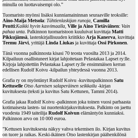
minulla on luottavaisempi olo.”
Tuomaristo myönsi lisäksi kunniamaininnan seuraaville teoksille:
Aino-Maija Metsola
:
Tähtienlaskijan runoja,
Camilla
Pentti
:
Kaikki hyvin kasvimaalla,
Ville ja Aino Tietäväinen
:
Vain
pahaa unta.
Palkinnon tuomaristoon kuuluivat kuvittaja
Matti
Pikkujämsä
, lastenkirjallisuuden kriitikko
Arja Kanerva
, kuvittaja
Teemu Järvi
, yrittäjä
Linda Liukas
ja kuvittaja
Ossi Pirkonen
.
Tänä vuonna palkinnosta kisasi 70 teosta vuosilta 2013 ja 2014.
Kilpailuun osallistuneet kirjat lahjoitetaan Pelastakaa Lapset ry:lle.
Kirjoja lahjoitettiin Pelastakaa Lapset ry:lle ensimmäisen kerran
edellisen Rudolf Koivu -kilpailun yhteydessä vuonna 2013.
Grafia ry on myöntänyt Rudolf Koivu -kuvituspalkinnon
Satu
Kettuselle
Otso Aarnisen salaperäinen seikkailu
-kirjan
kuvituksesta (teksti ja kuvitus Satu Kettunen, Tammi 2014).
Grafia jakaa Rudolf Koivu -palkinnon joka toinen vuosi parhaasta
kotimaisesta lasten- tai nuortenkirjakuvituksesta. Palkinto on jaettu
vuodesta 1949 taiteilija
Rudolf Koivun
elämäntyön kunniaksi.
Palkinnon arvo on 10 000 euroa.
”Kettusen kuvituksesta näkyy vahva tekemisen ilo. Kirjan kuvitus
on tuore ja raikas. Keski-ikäinen Otso lastenkirjan päähenkilönä