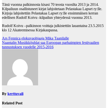
Tänä vuonna palkinnosta kisasi 70 teosta vuosilta 2013 ja 2014.
Kilpailuun osallistuneet kirjat lahjoitetaan Pelastakaa Lapset ry:lle.
Kirjoja lahjoitettiin Pelastakaa Lapset ry:lle ensimmäisen kerran
edellisen Rudolf Koivu -kilpailun yhteydessä vuonna 2013.
Rudolf Koivu –palkinnon voittaja julkistettiin lauantaina 23.5.2015
klo 12 Akateemisessa Kirjakaupassa.
Post
Ars Fennica elokuvaohjaaja Mika Taanilalle
Naantalin Musiikkijuhlat saa Euroopan parhaimpien festivaalien
navigation
tunnustuksen vuodelle 2015-2016
By
kerttuvali
Related Post